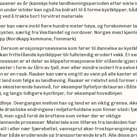
sener av år (kanskje hele landhevningsperioden etter siste is
 under istider kan også ha bidratt til å forme kystklipper, bå
 ved å frakte bort forvitret materiale.
per kan være inntil flere hundre meter høye, og forekommer l
ysten, særlig fra Vestlandet og nordover. Norges mest kjente
pp (Nordkapp kommune, Finnmark).
. Dersom erosjonsprosessene som fører til dannelse av kystk
kan frittstående kystklipper bli fullstendig erodert vekk. Et s
osessen er at deler av klippeformasjonene blir stående igjen
ster i form av tårn av fjell, mer eller mindre isolert fra selve 
årn er en rauk. Rauker kan være omgitt av vann på alle kanter el
t land som følge av landheving. Rauker er relativt små former
 eksisterende havnivå, for eksempel Syltefjordstauran i Båts
, og langs tidligere kystlinjer, for eksempel hovedlinjen.
dlinje. Overgangen mellom hav og land er en viktig grense, ikk
e drastiske endringene i miljøforholdene som finner sted i fj
), men også fordi de kreftene som virker der er viktige
annende prosesser. Materiale som tilføres fra landsiden har
avsatt i eller nær fjærebeltet, vannsprut øker frostsprengnings
 har både eroderende og transporterende kraft. Alle disse p