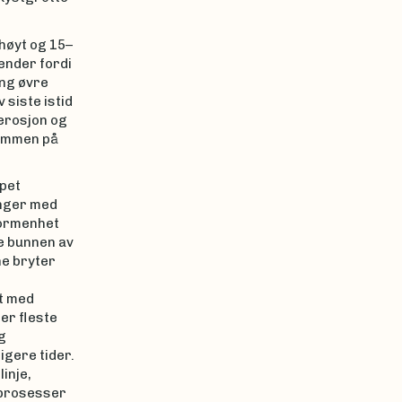
 høyt og 15–
 ender fordi
ing øvre
 siste istid
eerosjon og
remmen på
epet
inger med
dformenhet
re bunnen av
ne bryter
rt med
ler fleste
g
igere tider.
linje,
 prosesser