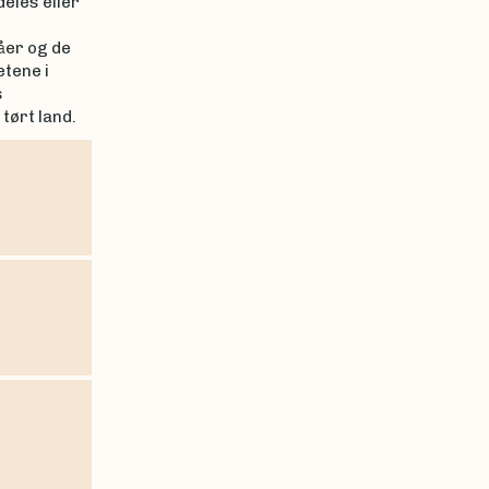
eles eller
åer og de
tene i
s
tørt land.