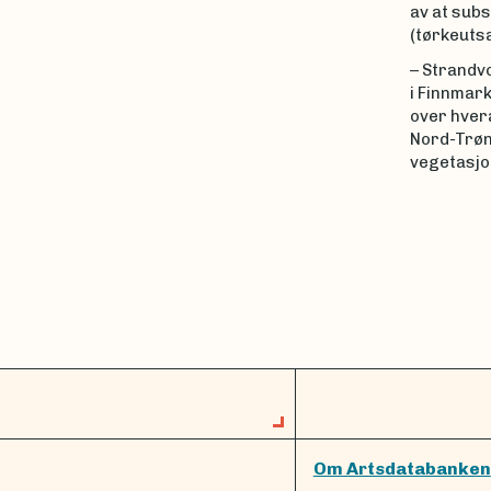
av at subs
(tørkeutsa
– Strandvo
i Finnmark
over hver
Nord-Trøn
vegetasjon
Om Artsdatabanken