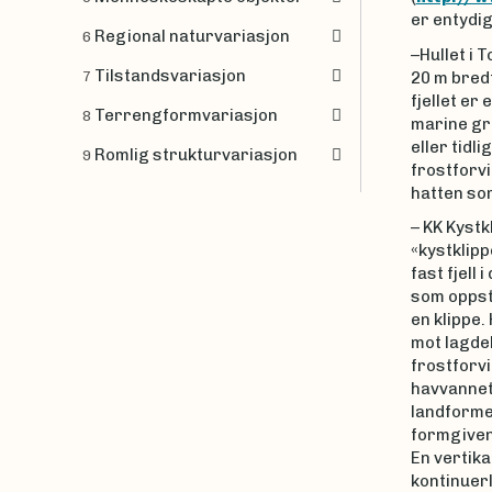
er entydig
Regional naturvariasjon
6
–Hullet i 
Tilstandsvariasjon
20 m bredt
7
fjellet er
Terrengformvariasjon
8
marine gre
eller tidl
Romlig strukturvariasjon
9
frostforvi
hatten som
– KK Kyst
«kystklipp
fast fjell
som oppstå
en klippe
mot lagdel
frostforvi
havvannet,
landforme
formgivend
En vertika
kontinuer