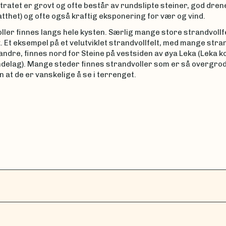
tratet er grovt og ofte består av rundslipte steiner, god dren
tthet) og ofte også kraftig eksponering for vær og vind.
ller finnes langs hele kysten. Særlig mange store strandvollf
. Et eksempel på et velutviklet strandvollfelt, med mange stran
andre, finnes nord for Steine på vestsiden av øya Leka (Leka 
delag). Mange steder finnes strandvoller som er så overgrod
 at de er vanskelige å se i terrenget.