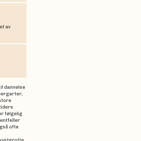
et av
il dannelse
bergarter,
 store
tiders
r følgelig
entfeller
også ofte
kystgrotte