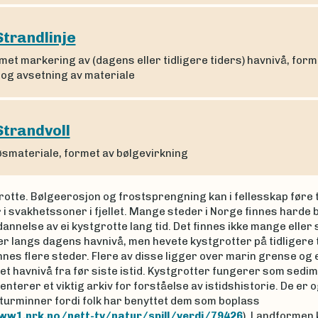
Strandlinje
met markering av (dagens eller tidligere tiders) havnivå, form
 og avsetning av materiale
Strandvoll
løsmateriale, formet av bølgevirkning
otte. Bølgeerosjon og frostsprengning kan i fellesskap føre t
 i svakhetssoner i fjellet. Mange steder i Norge finnes harde 
dannelse av ei kystgrotte lang tid. Det finnes ikke mange eller
r langs dagens havnivå, men hevete kystgrotter på tidligere 
nnes flere steder. Flere av disse ligger over marin grense og e
et havnivå fra før siste istid. Kystgrotter fungerer som sedim
nterer et viktig arkiv for forståelse av istidshistorie. De er 
lturminner fordi folk har benyttet dem som boplass
ww1.nrk.no/nett-tv/natur/spill/verdi/79426
). Landformen 