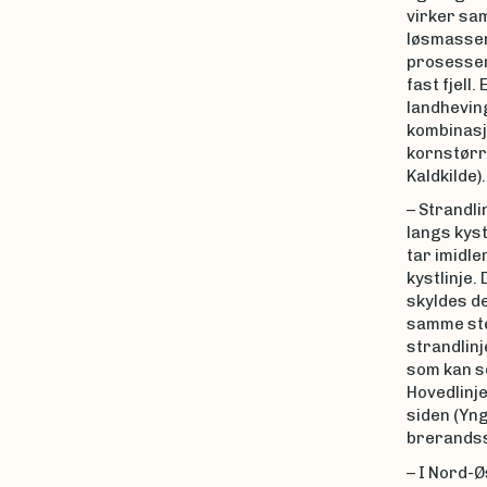
virker sam
løsmasser
prosesser
fast fjell
landheving
kombinasj
kornstørr
Kaldkilde).
– Strandli
langs kyst
tar imidle
kystlinje.
skyldes de
samme ste
strandlin
som kan s
Hovedlinje
siden (Yn
brerandss
– I Nord-Ø