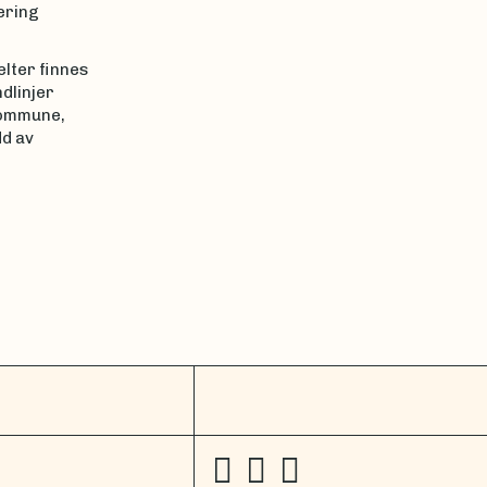
ering
elter finnes
dlinjer
kommune,
d av