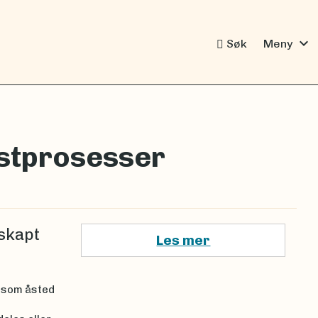
expand_more
Søk
Meny
ystprosesser
skapt
Les mer
å som åsted