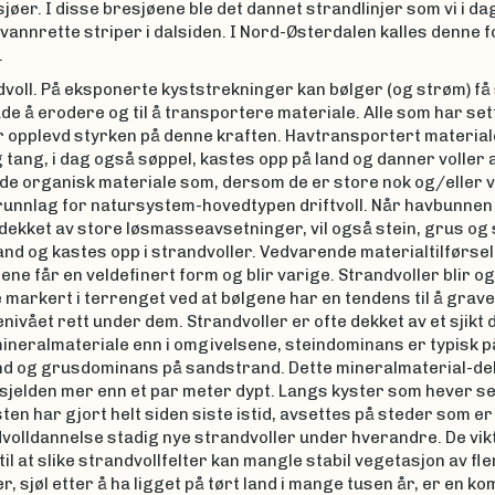
jøer. I disse bresjøene ble det dannet strandlinjer som vi i da
vannrette striper i dalsiden. I Nord-Østerdalen kalles denne
.
voll. På eksponerte kyststrekninger kan bølger (og strøm) få
både å erodere og til å transportere materiale. Alle som har sett
 opplevd styrken på denne kraften. Havtransportert materiale
 tang, i dag også søppel, kastes opp på land og danner voller 
de organisk materiale som, dersom de er store nok og/eller 
runnlag for natursystem-hovedtypen driftvoll. Når havbunnen 
dekket av store løsmasseavsetninger, vil også stein, grus og
and og kastes opp i strandvoller. Vedvarende materialtilførsel
ene får en veldefinert form og blir varige. Strandvoller blir o
 markert i terrenget ved at bølgene har en tendens til å grave 
nivået rett under dem. Strandvoller er ofte dekket av et sjikt
ineralmateriale enn i omgivelsene, steindominans er typisk p
d og grusdominans på sandstrand. Dette mineralmaterial-de
 sjelden mer enn et par meter dypt. Langs kyster som hever seg
en har gjort helt siden siste istid, avsettes på steder som er
volldannelse stadig nye strandvoller under hverandre. De vik
il at slike strandvollfelter kan mangle stabil vegetasjon av fl
r, sjøl etter å ha ligget på tørt land i mange tusen år, er en k