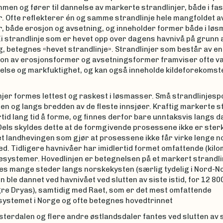
men og fører til dannelse av markerte strandlinjer, både i fast 
. Ofte reflekterer én og samme strandlinje hele mangfoldet a
, både erosjon og avsetning, og inneholder former både i løs
. Ei strandlinje som er hevet opp over dagens havnivå på grunn 
, betegnes «hevet strandlinje». Strandlinjer som består av en
on av erosjonsformer og avsetningsformer framviser ofte var
else og markfuktighet, og kan også inneholde kildeforekomst
njer formes lettest og raskest i løsmasser. Små strandlinjesp
en og langs bredden av de fleste innsjøer. Kraftig markerte s
rtid lang tid å forme, og finnes derfor bare unntaksvis langs 
 Dels skyldes dette at de formgivende prosessene ikke er sterk
t landhevingen som gjør at prosessene ikke får virke lenge n
d. Tidligere havnivåer har imidlertid formet omfattende (kil
jesystemer. Hovedlinjen er betegnelsen på et markert strandl
es mange steder langs norskekysten (særlig tydelig i Nord-No
n ble dannet ved havnivået ved slutten av siste istid, for 12 8
gre Dryas), samtidig med Raet, som er det mest omfattende
ystemet i Norge og ofte betegnes hovedtrinnet
sterdalen og flere andre østlandsdaler fantes ved slutten av s