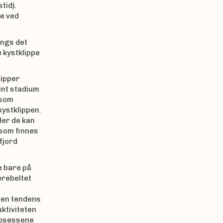
tid).
de ved
angs det
 kystklippe
lipper
eint stadium
 som
kystklippen.
ler de kan
 som finnes
fjord
e bare på
ærebeltet
 en tendens
aktiviteten
rosessene