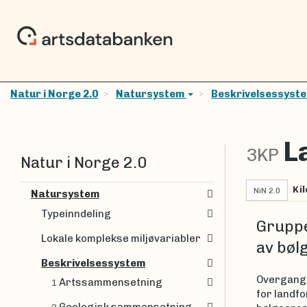
Natur i Norge 2.0
Natursystem
Beskrivelsessyst
L
3KP
Natur i Norge 2.0
Kil
NiN 2.0
Natursystem
Typeinndeling
Gruppe
Lokale komplekse miljøvariabler
av bøl
Beskrivelsessystem
Overgange
Artssammensetning
1
for landf