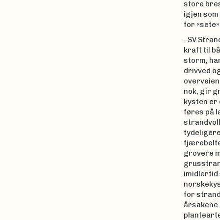
store bres
igjen som 
for «sete»
–SV Strand
kraft til 
storm, har
drivved og
overveien
nok, gir g
kysten er 
føres på l
strandvoll
tydeligere
fjærebelte
grovere m
grusstran
imidlertid
norskekyst
for strand
årsakene t
plantearte