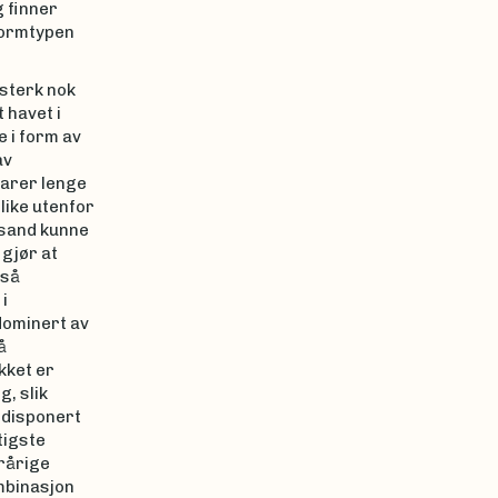
g finner
 formtypen
 sterk nok
 havet i
 i form av
av
varer lenge
like utenfor
 sand kunne
 gjør at
gså
i
 dominert av
å
kket er
, slik
 disponert
tigste
erårige
ombinasjon