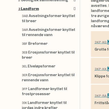
Geologisk sammensetning
bølgeeros
2
avsettes. 
Landform
3
landformen
Avsetningsformer knyttet
tre øvrig
3AB
til breer
landformg
nåværende 
Avsetningsformer knyttet
3AR
til rennende vann
3KP-KG
Breformer
3BF
Grotte 
Erosjonsformer knyttet til
3EB
breer
Elveløpsformer
3EL
3KP-KK
Erosjonsformer knyttet til
3ER
Klippe 
rennende vann
Landformer knyttet til
3FP
frostprosesser
3KP-RA
Landformer knyttet til
Frittstå
3IK
jordas indre krefter