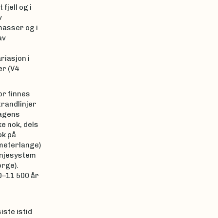
fjell og i
v
masser og i
av
iasjon i
er (V4
or finnes
trandlinjer
dagens
e nok, dels
ok på
ometerlange)
injesystem
rge).
00–11 500 år
iste istid