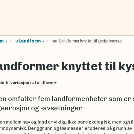
em
Landform
Landformer knyttet til kystprosesser
3
3KP
andformer knyttet til k
de til variasjon
i
Landform
3
n omfatter fem landformenheter som er 
geerosjon og -avsetninger.
n mellom hav og land er viktig, ikke bare økologisk, men ogs
ormdynamikk. Berggrunn og løsmasser eroderes på grunn av