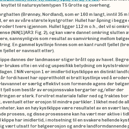
 knyttet til natursystemtypen T5 Grotte og overheng.
Torghatten (Brønnøy, Nordland), som er 160 m langt, inntil 35 m
, er en av våre største kystgrotter. Hullet har åpning i begge
 erodert tvers igjennom. Hullet ligger 112 m o.h., det vil si omkr
nse (NiN[1]AR3: Fig. 2), og kan være dannet omkring slutten av
igere, sannsynligvis som resultat av samvirkning mellom bølg
tring. En gammel kystlinje finnes som en kant rundt fjellet (b
 fjellet er navnsatt etter).
klippe dannes der landmasser stiger brått opp av havet. Begr
e» brukes ofte i en vid og uspesifikk betydning om kyststrekn
 i dagen. I NiN versjon 1 er imidlertid kystklippe en distinkt lan
r fordi havet har opprettholdt ei bratt kystlinje ved å erode
. Havvannet er særlig effektivt som formende agens der bølge
t fjell som består av erosjonssvake bergarter og/eller der
tringen er sterk. Forvitret materiale faller ned og fraktes bo
 eventuelt etter erosjon til mindre partikler. I likhet med de al
nheter, kan en høy kystklippe være resultatet av en svært lan
e prosess, og disse prosessene kan ha vært mer aktive i tidl
l klippe har imidlertid, i motsetning til en svakere hellende kyst
lig vært utsatt for bølgeerosjon og andre landformdannende