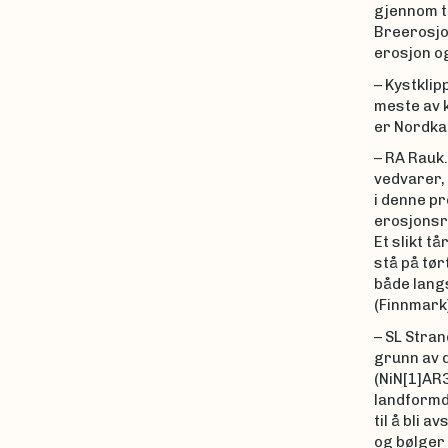
gjennom tu
Breerosjon
erosjon og
– Kystklip
meste av k
er Nordka
– RA Rauk
vedvarer, 
i denne pr
erosjonsre
Et slikt t
stå på tør
både langs
(Finnmark)
– SL Stran
grunn av d
(NiN[1]AR3
landformd
til å bli 
og bølger