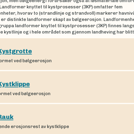
jon, men bølgeenergi forårsaker også at løsmateriale omford
Landformer knyttet til kystprosesser (3KP) omfatter fem
heter, hvorav to (strandlinje og strandvoll) markerer havniv
e er distinkte landformer skapt av bølgeerosjon. Landformenhe
ruppa landformer knyttet til kystprosesser (3KP) finnes lang
kystlinje og i hele området som gjennom landheving har blitt 
Kystgrotte
formet ved bølgeerosjon
Kystklippe
formet ved bølgeerosjon
Rauk
ende erosjonsrest av kystklippe