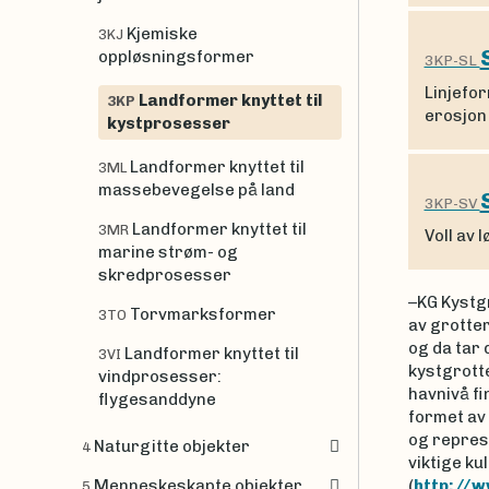
Kjemiske
3KJ
oppløsningsformer
3KP-SL
Linjefor
Landformer knyttet til
3KP
erosjon
kystprosesser
Landformer knyttet til
3ML
massebevegelse på land
3KP-SV
Landformer knyttet til
3MR
Voll av 
marine strøm- og
skredprosesser
–KG Kystgr
Torvmarksformer
3TO
av grotter
og da tar 
Landformer knyttet til
3VI
kystgrotte
vindprosesser:
havnivå fi
flygesanddyne
formet av 
og represe
Naturgitte objekter
4
viktige ku
Menneskeskapte objekter
(
http://w
5