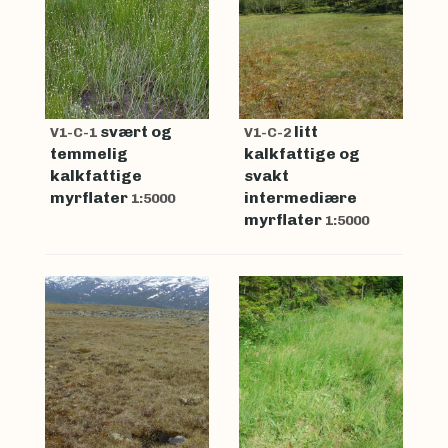
svært og
litt
V1-C-1
V1-C-2
temmelig
kalkfattige og
kalkfattige
svakt
myrflater
intermediære
1:5000
myrflater
1:5000