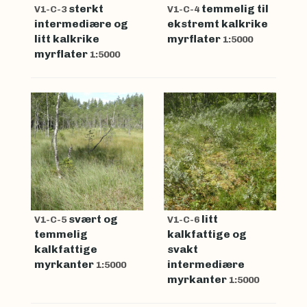
sterkt
temmelig til
V1-C-3
V1-C-4
intermediære og
ekstremt kalkrike
litt kalkrike
myrflater
1:5000
myrflater
1:5000
svært og
litt
V1-C-5
V1-C-6
temmelig
kalkfattige og
kalkfattige
svakt
myrkanter
intermediære
1:5000
myrkanter
1:5000