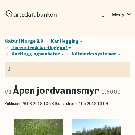
expand_more
Meny
Natur i Norge 2.0
Kartlegging
Terrestrisk kartlegging
Kartleggingsenheter
Våtmarkssystemer
Navigasjon
Åpen jordvannsmyr
V1
1:5000
Publisert
28.08.2018 10:43
Sist endret
07.05.2019 13:09