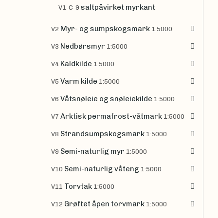
saltpåvirket myrkant
V1-C-9
Myr- og sumpskogsmark
V2
1:5000
Nedbørsmyr
V3
1:5000
Kaldkilde
V4
1:5000
Varm kilde
V5
1:5000
Våtsnøleie og snøleiekilde
V6
1:5000
Arktisk permafrost-våtmark
V7
1:5000
Strandsumpskogsmark
V8
1:5000
Semi-naturlig myr
V9
1:5000
Semi-naturlig våteng
V10
1:5000
Torvtak
V11
1:5000
Grøftet åpen torvmark
V12
1:5000