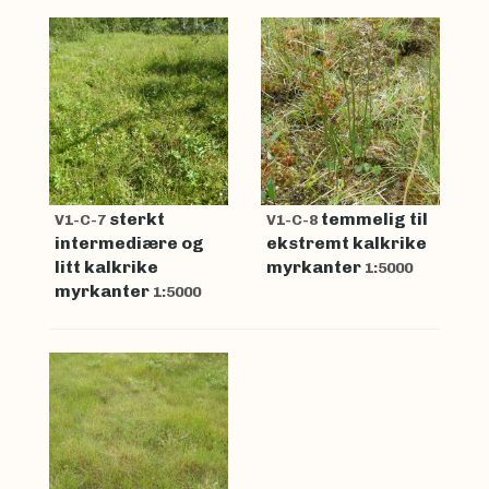
sterkt
temmelig til
V1-C-7
V1-C-8
intermediære og
ekstremt kalkrike
litt kalkrike
myrkanter
1:5000
myrkanter
1:5000