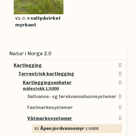
saltpåvirket
V1-C-9
myrkant
Natur i Norge 2.0
Kartlegging
Terrestrisk kartlegging
Kartleggingsenheter
målestokk 1:5000
Saltvanns- og ferskvannsbunnsystemer
Fastmarkssystemer
Våtmarkssystemer
Åpen jordvannsmyr
V1
1:5000