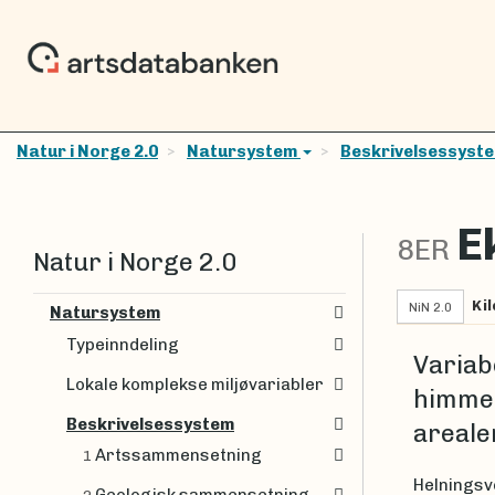
Natur i Norge 2.0
Natursystem
Beskrivelsessyst
E
8ER
Natur i Norge 2.0
Kil
NiN 2.0
Natursystem
Typeinndeling
Variab
Lokale komplekse miljøvariabler
himmel
Beskrivelsessystem
areale
Artssammensetning
1
Helningsv