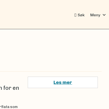
expand_more
Søk
Meny
Les mer
 for en
rflata som