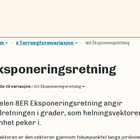
em
Terrengformvariasjon
Eksponeringsretning
8
8ER
ksponeringsretning
de til variasjon
i
Eksponeringsretning
8ER
elen 8ER Eksponeringsretning angir
retningen i grader, som helningsvektoren
nhet peker i.
ektoren er den vektoren gjennom fokuspunktet langs jordove