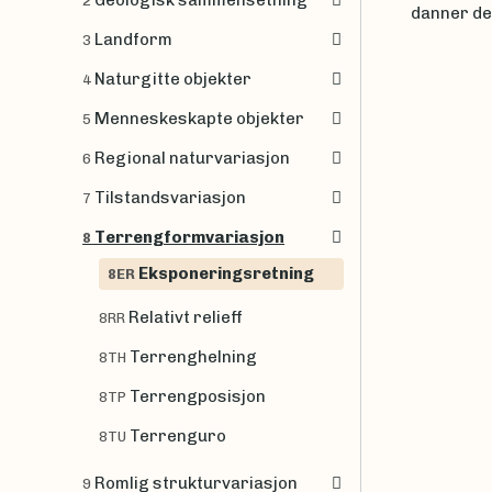
Geologisk sammensetning
2
danner de
Landform
3
Naturgitte objekter
4
Menneskeskapte objekter
5
Regional naturvariasjon
6
Tilstandsvariasjon
7
Terrengformvariasjon
8
Eksponeringsretning
8ER
Relativt relieff
8RR
Terrenghelning
8TH
Terrengposisjon
8TP
Terrenguro
8TU
Romlig strukturvariasjon
9