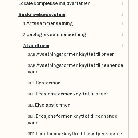
Lokale komplekse miljøvariabler
Beskrivelsessystem
Artssammensetning
1
Geologisk sammensetning
2
Landform
3
Avsetningsformer knyttet til breer
3AB
Avsetningsformer knyttet til rennende
3AR
vann
Breformer
3BF
Erosjonsformer knyttet til breer
3EB
Elveløpsformer
3EL
Erosjonsformer knyttet til rennende
3ER
vann
Landformer knyttet til frostprosesser
3FP