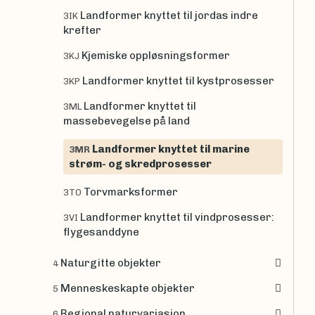
Landformer knyttet til jordas indre
3IK
krefter
Kjemiske oppløsningsformer
3KJ
Landformer knyttet til kystprosesser
3KP
Landformer knyttet til
3ML
massebevegelse på land
Landformer knyttet til marine
3MR
strøm- og skredprosesser
Torvmarksformer
3TO
Landformer knyttet til vindprosesser:
3VI
flygesanddyne
Naturgitte objekter
4
Menneskeskapte objekter
5
Regional naturvariasjon
6