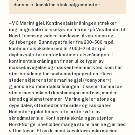
danner et karakteristisk bølgemønster
–MG Marint gjel. Kontinentalskråningen strekker
seg langs hele norskekysten fra sør på Vestlandet til
Nord-Troms og videre nordover til vestsiden av
Spitsbergen. Bunndypet faller fra 200–500 m på
kontinentalsokkelen ned til 2 000–2 500 m på
dyphavssletta utenfor kontinentalskråningen. I
kontinentalskråningen finner ulike typer av
massebevegelse og massestrømmer sted, som har
stor betydning for havbunnstopografien. Flere
steder skjærer store marine gjel («canyoner»)
gjennom kontinentalskråningen. Disse er formet av
store masseskred i kombinasjon med ras, mindre
skred og slamstrømmer. Marine gjel er store og
dype daler, ofte med bratte sider og raskanter.
Nedenfor gjelet finnes ofte ei stor vifte av
skredmateriale. Kontinentalskråningen utenfor
Nord-Norge inneholder mange store marine gjel med
vifter foran. Et av de mest karakteristiske marine