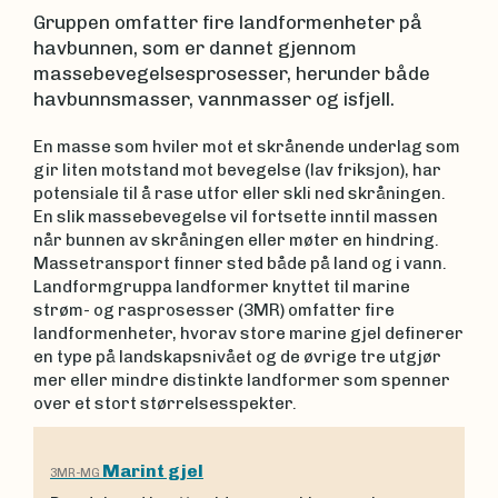
Gruppen omfatter fire landformenheter på
havbunnen, som er dannet gjennom
massebevegelsesprosesser, herunder både
havbunnsmasser, vannmasser og isfjell.
En masse som hviler mot et skrånende underlag som
gir liten motstand mot bevegelse (lav friksjon), har
potensiale til å rase utfor eller skli ned skråningen.
En slik massebevegelse vil fortsette inntil massen
når bunnen av skråningen eller møter en hindring.
Massetransport finner sted både på land og i vann.
Landformgruppa landformer knyttet til marine
strøm- og rasprosesser (3MR) omfatter fire
landformenheter, hvorav store marine gjel definerer
en type på landskapsnivået og de øvrige tre utgjør
mer eller mindre distinkte landformer som spenner
over et stort størrelsesspekter.
Marint gjel
3MR-MG