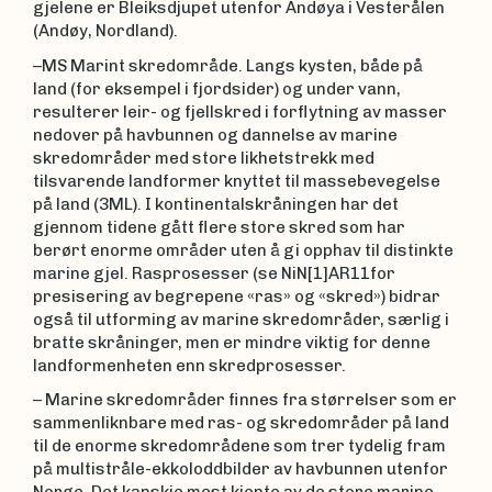
gjelene er Bleiksdjupet utenfor Andøya i Vesterålen
(Andøy, Nordland).
–MS Marint skredområde. Langs kysten, både på
land (for eksempel i fjordsider) og under vann,
resulterer leir- og fjellskred i forflytning av masser
nedover på havbunnen og dannelse av marine
skredområder med store likhetstrekk med
tilsvarende landformer knyttet til massebevegelse
på land (3ML). I kontinentalskråningen har det
gjennom tidene gått flere store skred som har
berørt enorme områder uten å gi opphav til distinkte
marine gjel. Rasprosesser (se NiN[1]AR11for
presisering av begrepene «ras» og «skred») bidrar
også til utforming av marine skredområder, særlig i
bratte skråninger, men er mindre viktig for denne
landformenheten enn skredprosesser.
– Marine skredområder finnes fra størrelser som er
sammenliknbare med ras- og skredområder på land
til de enorme skredområdene som trer tydelig fram
på multistråle-ekkoloddbilder av havbunnen utenfor