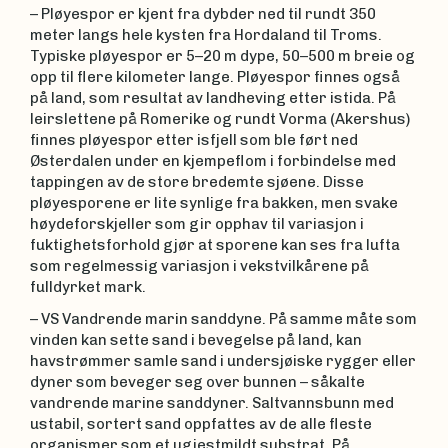
– Pløyespor er kjent fra dybder ned til rundt 350
meter langs hele kysten fra Hordaland til Troms.
Typiske pløyespor er 5–20 m dype, 50–500 m breie og
opp til flere kilometer lange. Pløyespor finnes også
på land, som resultat av landheving etter istida. På
leirslettene på Romerike og rundt Vorma (Akershus)
finnes pløyespor etter isfjell som ble ført ned
Østerdalen under en kjempeflom i forbindelse med
tappingen av de store bredemte sjøene. Disse
pløyesporene er lite synlige fra bakken, men svake
høydeforskjeller som gir opphav til variasjon i
fuktighetsforhold gjør at sporene kan ses fra lufta
som regelmessig variasjon i vekstvilkårene på
fulldyrket mark.
– VS Vandrende marin sanddyne. På samme måte som
vinden kan sette sand i bevegelse på land, kan
havstrømmer samle sand i undersjøiske rygger eller
dyner som beveger seg over bunnen – såkalte
vandrende marine sanddyner. Saltvannsbunn med
ustabil, sortert sand oppfattes av de alle fleste
organismer som et ugjestmildt substrat. På