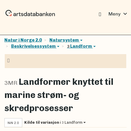
expand_more
Meny
Natur i Norge 2.0
Natursystem
Beskrivelsessystem
Landform
3
Navigasjon
Landformer knyttet til
3MR
marine strøm- og
skredprosesser
Kilde til variasjon
i
Landform
3
NiN 2.0