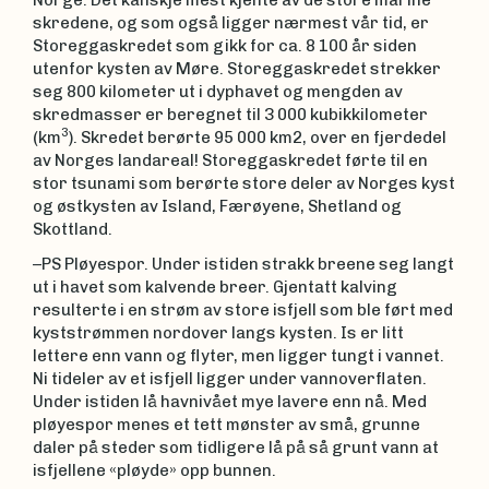
Norge. Det kanskje mest kjente av de store marine
skredene, og som også ligger nærmest vår tid, er
Storeggaskredet som gikk for ca. 8 100 år siden
utenfor kysten av Møre. Storeggaskredet strekker
seg 800 kilometer ut i dyphavet og mengden av
skredmasser er beregnet til 3 000 kubikkilometer
3
(km
). Skredet berørte 95 000 km2, over en fjerdedel
av Norges landareal! Storeggaskredet førte til en
stor tsunami som berørte store deler av Norges kyst
og østkysten av Island, Færøyene, Shetland og
Skottland.
–PS Pløyespor. Under istiden strakk breene seg langt
ut i havet som kalvende breer. Gjentatt kalving
resulterte i en strøm av store isfjell som ble ført med
kyststrømmen nordover langs kysten. Is er litt
lettere enn vann og flyter, men ligger tungt i vannet.
Ni tideler av et isfjell ligger under vannoverflaten.
Under istiden lå havnivået mye lavere enn nå. Med
pløyespor menes et tett mønster av små, grunne
daler på steder som tidligere lå på så grunt vann at
isfjellene «pløyde» opp bunnen.