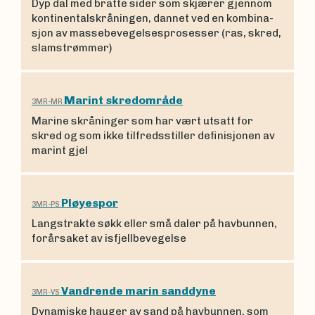
Dyp dal med bratte sider som skjærer gjennom
kontinen­talskråningen, dan­net ved en kombina­
sjon av massebeve­gel­sesprosesser (ras, skred,
slamstrøm­mer)
Marint skredområde
3MR-MR
Marine skråninger som har vært utsatt for
skred og som ikke tilfredsstiller definisjonen av
marint gjel
Pløyespor
3MR-PS
Langstrakte søkk eller små daler på havbunnen,
forårsaket av isfjellbevegelse
Vandrende marin sanddyne
3MR-VS
Dynamiske hauger av sand på havbun­nen, som