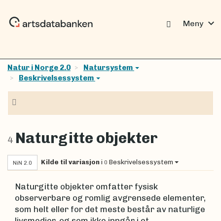
expand_more
Meny
Natur i Norge 2.0
Natursystem
Beskrivelsessystem
Navigasjon
Naturgitte objekter
4
Kilde til variasjon
i
Beskrivelsessystem
0
NiN 2.0
Naturgitte objekter omfatter fysisk
observerbare og romlig avgrensede elementer,
som helt eller for det meste består av naturlige
livsmedier, og som ikke inngår i et