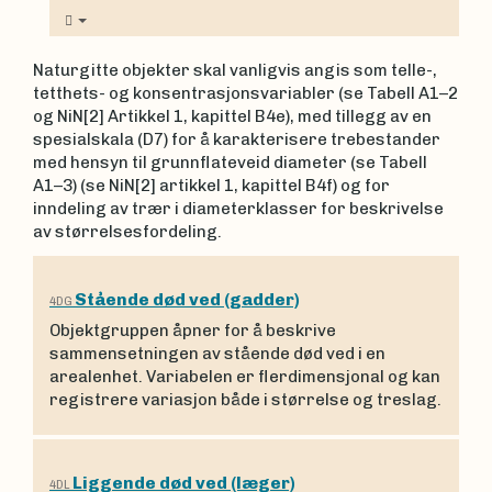
Naturgitte objekter skal vanligvis angis som telle-,
tetthets- og konsentrasjonsvariabler (se Tabell A1–2
og NiN[2] Artikkel 1, kapittel B4e), med tillegg av en
spesialskala (D7) for å karakterisere trebestander
med hensyn til grunnflateveid diameter (se Tabell
A1–3) (se NiN[2] artikkel 1, kapittel B4f) og for
inndeling av trær i diameterklasser for beskrivelse
av størrelsesfordeling.
Stående død ved (gadder)
4DG
Objektgruppen åpner for å beskrive
sammensetningen av stående død ved i en
arealenhet. Variabelen er flerdimensjonal og kan
registrere variasjon både i størrelse og treslag.
Liggende død ved (læger)
4DL