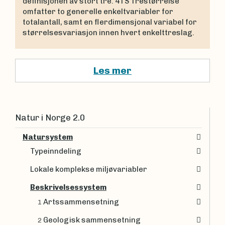
definisjonen av stort tre. 4TS Trestørrelse
omfatter to generelle enkeltvariabler for
totalantall, samt en flerdimensjonal variabel for
størrelsesvariasjon innen hvert enkelttreslag.
Les mer
Natur i Norge 2.0
Natursystem
Typeinndeling
Lokale komplekse miljøvariabler
Beskrivelsessystem
Artssammensetning
1
Geologisk sammensetning
2