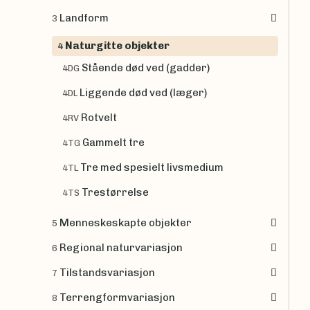
Landform
3
Naturgitte objekter
4
Stående død ved (gadder)
4DG
Liggende død ved (læger)
4DL
Rotvelt
4RV
Gammelt tre
4TG
Tre med spesielt livsmedium
4TL
Trestørrelse
4TS
Menneskeskapte objekter
5
Regional naturvariasjon
6
Tilstandsvariasjon
7
Terrengformvariasjon
8