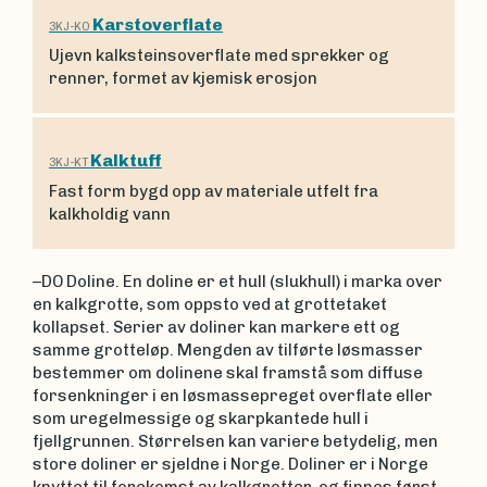
Karstoverflate
3KJ-KO
Ujevn kalksteins­overflate med sprek­ker og
renner, for­met av kjemisk erosjon
Kalktuff
3KJ-KT
Fast form bygd opp av materiale utfelt fra
kalkholdig vann
–DO Doline. En doline er et hull (slukhull) i marka over
en kalkgrotte, som oppsto ved at grottetaket
kollapset. Serier av doliner kan markere ett og
samme grotteløp. Mengden av tilførte løsmasser
bestemmer om dolinene skal framstå som diffuse
forsenkninger i en løsmassepreget overflate eller
som uregelmessige og skarpkantede hull i
fjellgrunnen. Størrelsen kan variere betydelig, men
store doliner er sjeldne i Norge. Doliner er i Norge
knyttet til forekomst av kalkgrotter, og finnes først