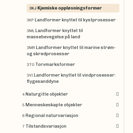
Kjemiske oppløsningsformer
3KJ
Landformer knyttet til kystprosesser
3KP
Landformer knyttet til
3ML
massebevegelse på land
Landformer knyttet til marine strøm-
3MR
og skredprosesser
Torvmarksformer
3TO
Landformer knyttet til vindprosesser:
3VI
flygesanddyne
Naturgitte objekter
4
Menneskeskapte objekter
5
Regional naturvariasjon
6
Tilstandsvariasjon
7