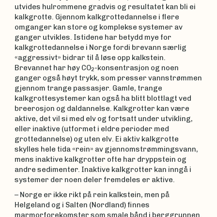
utvides hulrommene gradvis og resultatet kan bli ei
kalkgrotte. Gjennom kalkgrottedannelse i flere
omganger kan store og komplekse systemer av
ganger utvikles. Istidene har betydd mye for
kalkgrottedannelse i Norge fordi brevann særlig
«aggressivt» bidrar til å løse opp kalkstein.
Brevannet har høy CO
-konsentrasjon og noen
2
ganger også høyt trykk, som presser vannstrømmen
gjennom trange passasjer. Gamle, trange
kalkgrottesystemer kan også ha blitt blottlagt ved
breerosjon og daldannelse. Kalkgrotter kan være
aktive, det vil si med elv og fortsatt under utvikling,
eller inaktive (utformet i eldre perioder med
grottedannelse) og uten elv. Ei aktiv kalkgrotte
skylles hele tida «rein» av gjennomstrømmingsvann,
mens inaktive kalkgrotter ofte har dryppstein og
andre sedimenter. Inaktive kalkgrotter kan inngå i
systemer der noen deler fremdeles er aktive.
– Norge er ikke rikt på rein kalkstein, men på
Helgeland og i Salten (Nordland) finnes
marmorforekomster som smale bånd i berggrunnen.