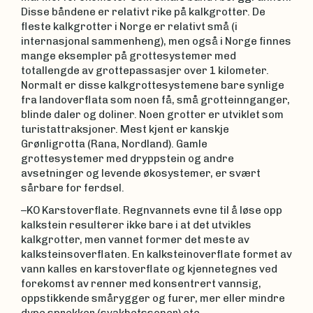
Disse båndene er relativt rike på kalkgrotter. De
fleste kalkgrotter i Norge er relativt små (i
internasjonal sammenheng), men også i Norge finnes
mange eksempler på grottesystemer med
totallengde av grottepassasjer over 1 kilometer.
Normalt er disse kalkgrottesystemene bare synlige
fra landoverflata som noen få, små grotteinnganger,
blinde daler og doliner. Noen grotter er utviklet som
turistattraksjoner. Mest kjent er kanskje
Grønligrotta (Rana, Nordland). Gamle
grottesystemer med dryppstein og andre
avsetninger og levende økosystemer, er svært
sårbare for ferdsel.
–KO Karstoverflate. Regnvannets evne til å løse opp
kalkstein resulterer ikke bare i at det utvikles
kalkgrotter, men vannet former det meste av
kalksteinsoverflaten. En kalksteinoverflate formet av
vann kalles en karstoverflate og kjennetegnes ved
forekomst av renner med konsentrert vannsig,
oppstikkende smårygger og furer, mer eller mindre
dype sprekker (svakhetssoner) etc.