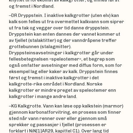
og fremst i Nordland.
–DR Dryppstein. I inaktive kalkgrotter (uten elv) kan
kalk som felles ut fra overmettet kalkvann som siprer
ut fra tak og vegger over tid danne dryppstein.
Dryppstein kan enten dannes der vannet kommer ut
av fjellet (stalaktitter) og der vanndråpene treffer
grottebunnen (stalagmitter).
Dryppsteinsavsetninger i kalkgrotter går under
fellesbetegnelsen «speleotemer», et begrep som
også omfatter avsetninger med diffus form, som for
eksempel lag eller kaker av kalk. Dryppstein finnes
først og fremst i inaktive kalkgrotter i det
kalkgrotte-rike området i Nordland. Norske
kalkgrotter er mindre preget av speleotemer enn
kalkgrotter i mange andre land.
–KG Kalkgrotte. Vann kan løse opp kalkstein (marmor)
gjennom karbonatforvitring, en prosess som finner
sted når vann renner over eller gjennom små
sprekker og passasjer i fjellet (prosessen er
forklart i NiN[1]AR29, kapittel C1). Over lang tid