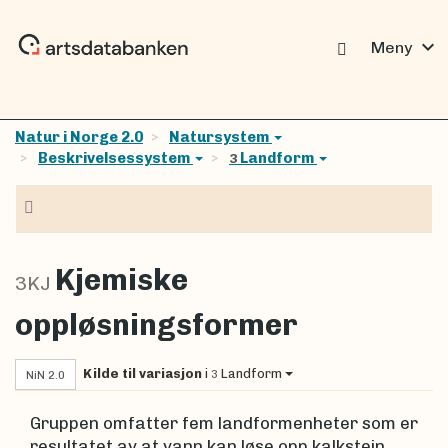
expand_more
Meny
Natur i Norge 2.0
Natursystem
Beskrivelsessystem
Landform
3
Navigasjon
Kjemiske
3KJ
oppløsningsformer
Kilde til variasjon
i
Landform
3
NiN 2.0
Gruppen omfatter fem landformenheter som er
resultatet av at vann kan løse opp kalkstein,