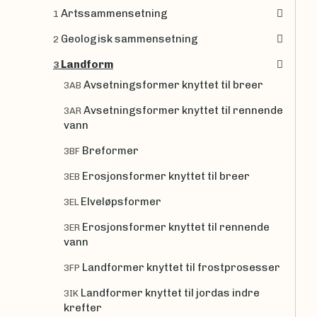
Artssammensetning
1
Geologisk sammensetning
2
Landform
3
Avsetningsformer knyttet til breer
3AB
Avsetningsformer knyttet til rennende
3AR
vann
Breformer
3BF
Erosjonsformer knyttet til breer
3EB
Elveløpsformer
3EL
Erosjonsformer knyttet til rennende
3ER
vann
Landformer knyttet til frostprosesser
3FP
Landformer knyttet til jordas indre
3IK
krefter