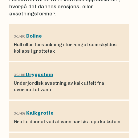
hvorpå det dannes erosjons- eller
avsetningsformer.
Doline
3KJ-DO
Hull eller forsenk­ning i terrenget som skyldes
kollaps i grottetak
Dryppstein
3KJ-DR
Underjordisk avset­ning av kalk utfelt fra
overmettet vann
Kalkgrotte
3KJ-KG
Grotte dannet ved at vann har løst opp kalkstein