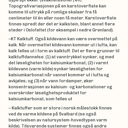
Topografivariasjonen på en karstoverflate kan
komme til uttrykk på romlige skalaer fra få
centimeter til én eller noen få meter. Karstoverflate
finnes spredt der det er kalkstein, blant annet flere
steder i Oslofeltet (for eksempel i nedre Grenland).
–KT Kalktuff. Også kildevann kan være overmettet på
kalk. Når overmettet kildevann kommer ut i lufta, kan
kalk felles ut i form av kalktuff. Det er flere grunner til
kalktuffdannelse: (1) at vanntrykket synker, og med
det løseligheten for kalsiumkarbonat; (2) i varmt
kildevann (varm kilde) synker løseligheten for
kalsiumkarbonat når vannet kommer ut i lufta og
avkjøles; og (3) når vann fordamper, øker
konsentrasjonen av kalsium- og karbonationer og
overskrider løselighetsproduktet for
kalsiumkarbonat, som felles ut
– Kalktuffer som er store i norsk målestokk finnes
ved de varme kildene på Svalbard (se også
beskrivelsen av natursystem-hovedtypen varm
kilde). Tilsvarende systemer finnes også andre