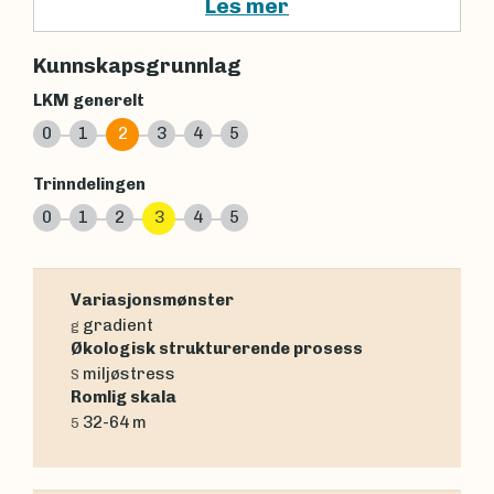
Les mer
Kunnskapsgrunnlag
LKM generelt
0
1
2
3
4
5
Trinndelingen
0
1
2
3
4
5
Variasjonsmønster
gradient
g
Økologisk strukturerende prosess
miljøstress
S
Romlig skala
32-64 m
5