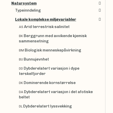
Natursystem
Typeinndeling
Lokale komplekse miljøvariabler
Arid terrestrisk salinitet
AS
Berggrunn med avvikende kjemisk
BK
sammensetning
Biologisk menneskepåvirkning
BM
Bunnujevnhet
BU
Dybderelatert variasjon i dype
DD
terskelfjorder
Dominerende kornstørrelse
DK
Dybderelatert variasjon i det afotiske
DA
beltet
Dybderelatert lyssvekking
DL