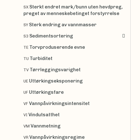
Sterkt endret mark/bunn uten hevdpreg,
SX
preget av menneskebetinget forstyrrelse
Sterk endring av vannmasser
SY
Sedimentsortering
S3
Torvproduserende evne
TE
Turbiditet
TU
Tørrleggingsvarighet
TV
Uttørkingseksponering
UE
Uttørkingsfare
UF
Vannpåvirkningsintensitet
VF
Vindutsatthet
VI
Vannmetning
VM
Vannpåvirkningsregime
VR