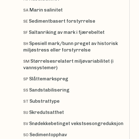
Marin salinitet
SA
Sedimentbasert forstyrrelse
SE
Saltanriking av mark i fjærebeltet
SF
Spesiell mark/bunn preget av historisk
SH
miljøstress eller forstyrrelse
Størrelsesrelatert miljøvariabilitet (i
SM
vannsystemer)
Slåttemarkspreg
SP
Sandstabilisering
SS
Substrattype
ST
Skredutsatthet
SU
Snødekkebetinget vekstsesongreduksjon
SV
Sedimentopphav
SO