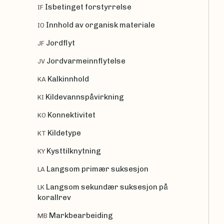
Isbetinget forstyrrelse
IF
Innhold av organisk materiale
IO
Jordflyt
JF
Jordvarmeinnflytelse
JV
Kalkinnhold
KA
Kildevannspåvirkning
KI
Konnektivitet
KO
Kildetype
KT
Kysttilknytning
KY
Langsom primær suksesjon
LA
Langsom sekundær suksesjon på
LK
korallrev
Markbearbeiding
MB