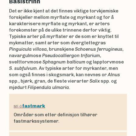
Basistrinn
Det er ikke kjent at det finnes viktige torvkjemiske
forskjeller mellom myrflate og myrkant og for å
karakterisere myrflate og myrkant, er arters
forekomster på de ulike trinnene derfor viktig.
Typiske arter på myrflater er de som er knyttet til
mykmatter, samt arter som dvergtettegras
Pinguicula villosa
, brunskjene
Schoenus ferrugineus
,
navargulmose
Pseudocalliergon trifarium
,
svelttorvmose
Sphagnum balticum
og lapptorvmose
S. subfulvum
. Av typiske arter for myrkanter, men
som også finnes i skogsmark, kan nevnes or
Alnus
spp., bjørk, gran, de fleste vierarter
Salix
spp. og
mjødurt
Filipendula ulmaria
.
fastmark
MF-0
Områder som etter definisjon tilhører
fastmarkssystemer.