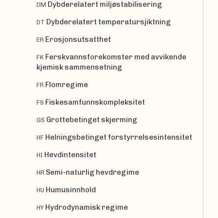
Dybderelatert miljøstabilisering
DM
Dybderelatert temperatursjiktning
DT
Erosjonsutsatthet
ER
Ferskvannsforekomster med avvikende
FK
kjemisk sammensetning
Flomregime
FR
Fiskesamfunnskompleksitet
FS
Grottebetinget skjerming
GS
Helningsbetinget forstyrrelsesintensitet
HF
Hevdintensitet
HI
Semi-naturlig hevdregime
HR
Humusinnhold
HU
Hydrodynamisk regime
HY