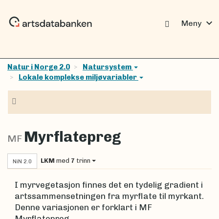
expand_more
Meny
Natur i Norge 2.0
Natursystem
Lokale komplekse miljøvariabler
Navigasjon
Myrflatepreg
MF
LKM
med
7
trinn
NiN 2.0
I myrvegetasjon finnes det en tydelig gradient i
artssammensetningen fra myrflate til myrkant.
Denne variasjonen er forklart i MF
Myrflatepreg