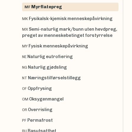
Myrflatepreg
MF
Fysikalsk-kjemisk menneskepåvirkning
MK
Semi-naturlig mark/bunn uten hevdpreg,
MX
preget av menneskebetinget forstyrrelse
Fysisk menneskepåvirkning
MY
Naturlig eutrofiering
NE
Naturlig gjødsling
NG
Næringstilførselstillegg
NT
Oppfrysing
OF
Oksygenmangel
OM
Overrisling
OR
Permafrost
PF
Rasutsatthet
RU