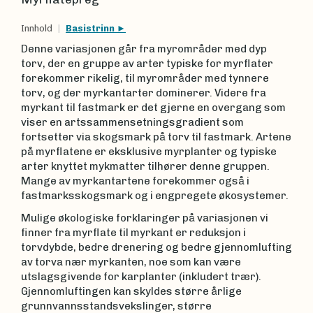
Innhold
Basistrinn
Denne variasjonen går fra myrområder med dyp
torv, der en gruppe av arter typiske for myrflater
forekommer rikelig, til myrområder med tynnere
torv, og der myrkantarter dominerer. Videre fra
myrkant til fastmark er det gjerne en overgang som
viser en artssammensetningsgradient som
fortsetter via skogsmark på torv til fastmark. Artene
på myrflatene er eksklusive myrplanter og typiske
arter knyttet mykmatter tilhører denne gruppen.
Mange av myrkantartene forekommer også i
fastmarksskogsmark og i engpregete økosystemer.
Mulige økologiske forklaringer på variasjonen vi
finner fra myrflate til myrkant er reduksjon i
torvdybde, bedre drenering og bedre gjennomlufting
av torva nær myrkanten, noe som kan være
utslagsgivende for karplanter (inkludert trær).
Gjennomluftingen kan skyldes større årlige
grunnvannsstandsvekslinger, større