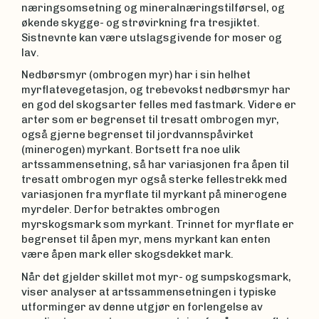
næringsomsetning og mineralnæringstilførsel, og
økende skygge- og strøvirkning fra tresjiktet.
Sistnevnte kan være utslagsgivende for moser og
lav.
Nedbørsmyr (ombrogen myr) har i sin helhet
myrflatevegetasjon, og trebevokst nedbørsmyr har
en god del skogsarter felles med fastmark. Videre er
arter som er begrenset til tresatt ombrogen myr,
også gjerne begrenset til jordvannspåvirket
(minerogen) myrkant. Bortsett fra noe ulik
artssammensetning, så har variasjonen fra åpen til
tresatt ombrogen myr også sterke fellestrekk med
variasjonen fra myrflate til myrkant på minerogene
myrdeler. Derfor betraktes ombrogen
myrskogsmark som myrkant. Trinnet for myrflate er
begrenset til åpen myr, mens myrkant kan enten
være åpen mark eller skogsdekket mark.
Når det gjelder skillet mot myr- og sumpskogsmark,
viser analyser at artssammensetningen i typiske
utforminger av denne utgjør en forlengelse av