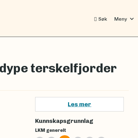
expand_more
Søk
Meny
 dype terskelfjorder
Les mer
Kunnskapsgrunnlag
LKM generelt