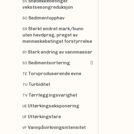
Snødekkebetinget
SV
vekstsesongreduksjon
Sedimentopphav
SO
Sterkt endret mark/bunn
SX
uten hevdpreg, preget av
menneskebetinget forstyrrelse
Sterk endring av vannmasser
SY
Sedimentsortering
S3
Torvproduserende evne
TE
Turbiditet
TU
Tørrleggingsvarighet
TV
Uttørkingseksponering
UE
Uttørkingsfare
UF
Vannpåvirkningsintensitet
VF