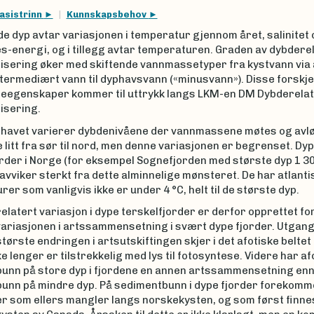
asistrinn
Kunnskapsbehov
e dyp avtar variasjonen i temperatur gjennom året, salinitet 
s-energi, og i tillegg avtar temperaturen. Graden av dybdere
lisering øker med skiftende vannmassetyper fra kystvann via 
termediært vann til dyphavsvann («minusvann»). Disse forskjel
egenskaper kommer til uttrykk langs LKM-en DM Dybderelat
lisering.
e havet varierer dybdenivåene der vannmassene møtes og avl
litt fra sør til nord, men denne variasjonen er begrenset. Dy
order i Norge (for eksempel Sognefjorden med største dyp 1 3
 avviker sterkt fra dette alminnelige mønsteret. De har atlant
er som vanligvis ikke er under 4 °C, helt til de største dyp.
latert variasjon i dype terskelfjorder er derfor opprettet fo
variasjonen i artssammensetning i svært dype fjorder. Utgan
største endringen i artsutskiftingen skjer i det afotiske beltet 
ke lenger er tilstrekkelig med lys til fotosyntese. Videre har af
unn på store dyp i fjordene en annen artssammensetning en
unn på mindre dyp. På sedimentbunn i dype fjorder forekomm
er som ellers mangler langs norskekysten, og som først finne