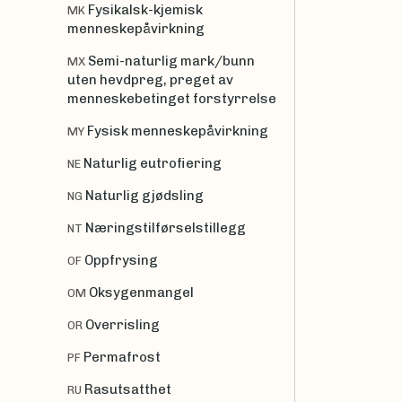
Fysikalsk-kjemisk
MK
menneskepåvirkning
Semi-naturlig mark/bunn
MX
uten hevdpreg, preget av
menneskebetinget forstyrrelse
Fysisk menneskepåvirkning
MY
Naturlig eutrofiering
NE
Naturlig gjødsling
NG
Næringstilførselstillegg
NT
Oppfrysing
OF
Oksygenmangel
OM
Overrisling
OR
Permafrost
PF
Rasutsatthet
RU