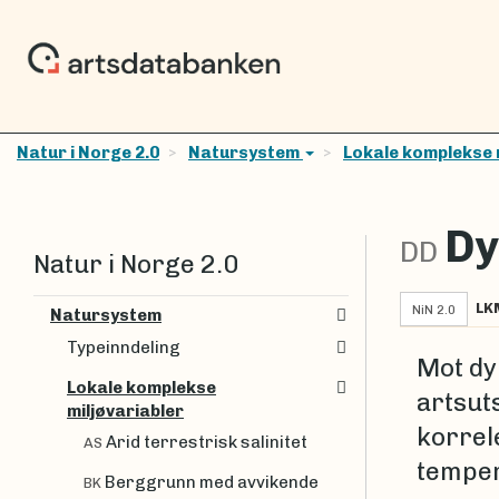
Natur i Norge 2.0
Natursystem
Lokale komplekse 
Dy
DD
Natur i Norge 2.0
LK
NiN 2.0
Natursystem
Typeinndeling
Mot dyp
Lokale komplekse
artsuts
miljøvariabler
korrel
Arid terrestrisk salinitet
AS
temper
Berggrunn med avvikende
BK