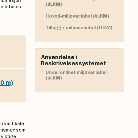
ombinasjon
(dLKM)
e tilføres
Hoved-miljøvariabel (hLKM)
Tilleggs-miljøvariabel (tLKM)
Anvendelse i
Beskrivelsessystemet
Underordnet miljøvariabel
(uLKM)
00 m)
n vertikale
kanismer som
 viktige