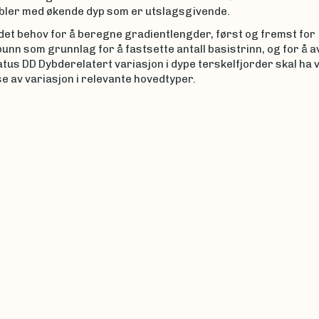
abler med økende dyp som er utslagsgivende.
det behov for å beregne gradientlengder, først og fremst for
nn som grunnlag for å fastsette antall basistrinn, og for å 
atus DD Dybderelatert variasjon i dype terskelfjorder skal ha 
e av variasjon i relevante hovedtyper.