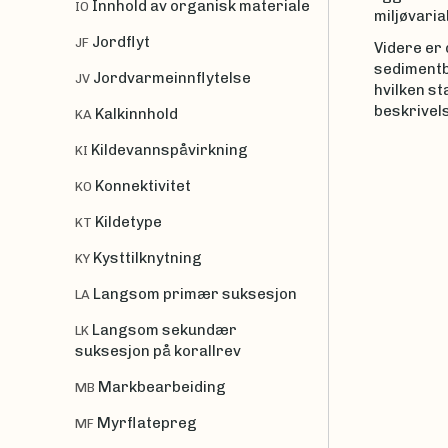
Innhold av organisk materiale
IO
miljøvari
Jordflyt
JF
Videre er 
sedimentbu
Jordvarmeinnflytelse
JV
hvilken st
beskrivels
Kalkinnhold
KA
Kildevannspåvirkning
KI
Konnektivitet
KO
Kildetype
KT
Kysttilknytning
KY
Langsom primær suksesjon
LA
Langsom sekundær
LK
suksesjon på korallrev
Markbearbeiding
MB
Myrflatepreg
MF