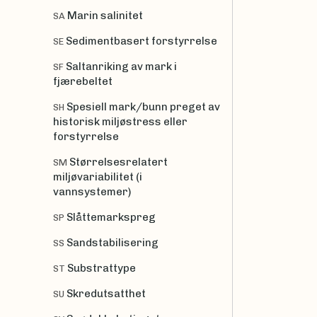
Marin salinitet
SA
Sedimentbasert forstyrrelse
SE
Saltanriking av mark i
SF
fjærebeltet
Spesiell mark/bunn preget av
SH
historisk miljøstress eller
forstyrrelse
Størrelsesrelatert
SM
miljøvariabilitet (i
vannsystemer)
Slåttemarkspreg
SP
Sandstabilisering
SS
Substrattype
ST
Skredutsatthet
SU