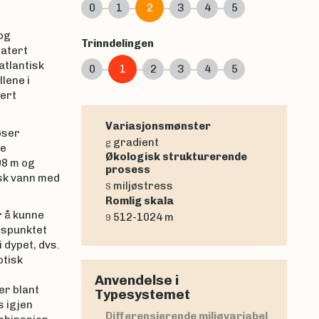
0
1
2
3
4
5
og
Trinndelingen
latert
atlantisk
0
1
2
3
4
5
lene i
ert
Variasjonsmønster
øser
gradient
g
pe
Økologisk strukturerende
08 m og
prosess
isk vann med
miljøstress
S
Romlig skala
r å kunne
512-1024 m
9
gspunktet
i dypet, dvs.
otisk
n
Anvendelse i
er blant
Typesystemet
s igjen
Differensierende miljøvariabel