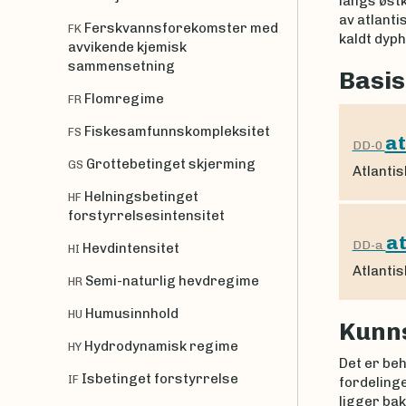
langs østk
av atlanti
Ferskvannsforekomster med
FK
kaldt dyp
avvikende kjemisk
sammensetning
Basis
Flomregime
FR
Fiskesamfunnskompleksitet
FS
at
DD-0
Grottebetinget skjerming
GS
Atlantis
Helningsbetinget
HF
forstyrrelsesintensitet
at
DD-a
Hevdintensitet
HI
Atlantis
Semi-naturlig hevdregime
HR
Humusinnhold
HU
Kunn
Hydrodynamisk regime
HY
Det er beh
Isbetinget forstyrrelse
IF
fordeling
ligger bak