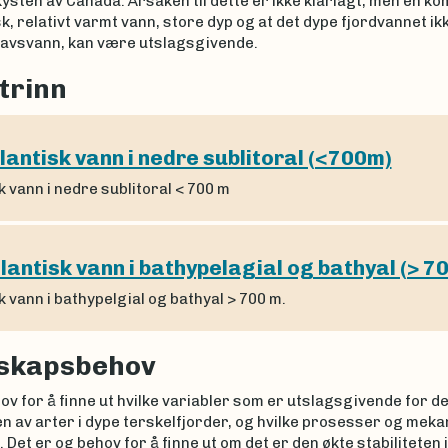
ysten av Canada. Årsaken til dette er ikke klarlagt, men en k
sk, relativt varmt vann, store dyp og at det dype fjordvannet ikk
havsvann, kan være utslagsgivende.
trinn
lantisk vann i nedre sublitoral (<700m)
k vann i nedre sublitoral < 700 m
lantisk vann i bathypelagial og bathyal (> 7
k vann i bathypelgial og bathyal > 700 m.
skapsbehov
ov for å finne ut hvilke variabler som er utslagsgivende for de
en av arter i dype terskelfjorder, og hvilke prosesser og me
. Det er og behov for å finne ut om det er den økte stabiliteten i