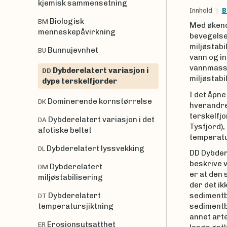
kjemisk sammensetning
Innhold
B
Biologisk
BM
Med økend
menneskepåvirkning
bevegelse
miljøstabi
Bunnujevnhet
BU
vann og in
vannmasse
Dybderelatert variasjon i
DD
miljøstabi
dype terskelfjorder
I det åpn
Dominerende kornstørrelse
DK
hverandre 
terskelfj
Dybderelatert variasjon i det
DA
Tysfjord),
afotiske beltet
temperatur
Dybderelatert lyssvekking
DL
DD Dybdere
beskrive 
Dybderelatert
DM
er at den 
miljøstabilisering
der det ik
Dybderelatert
sedimentb
DT
temperatursjiktning
sedimentb
annet art
Erosjonsutsatthet
ER