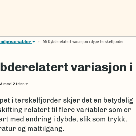
miljøvariabler
Dybderelatert variasjon i dype terskelfjorder
DD
bderelatert variasjon i
M
med
2
trinn
et i terskelfjorder skjer det en betydelig
kifting relatert til flere variabler som er
ert med endring i dybde, slik som trykk,
atur og mattilgang.