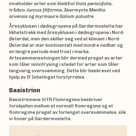
inneholder arter som bleikfiol
Viola persicifolia
,
trådsiv
Juncus filiformis
, åkermynte
Mentha
arvensis
og myrmaure
Galium palustre
.
Årssyklusen i dødisgropene på Gardermosletta har
likhetstrekk med årssyklusen i dødisgropene i Nord-
Østerdal, men den skiller seg ved at klimaet i Nord-
Østerdal er mer kontinentalt med mindre nedbør og
en lengre periode med frost i marka.
Artssammensetningen blir dermed preget av arter
som tåler isinnfrysing i stedet for arter som tåler
langvarig oversvømming. Dette blir beskrevet ved
hjelp av IF Isbetinget forstyrrelse.
Basistrinn
Basistrinnene til FR Flomregime beskriver
forskjellen mellom et normalt flomregime og et
flomregime preget av forlenget oversvømmelse, slik
vi finner på Gardermosletta.