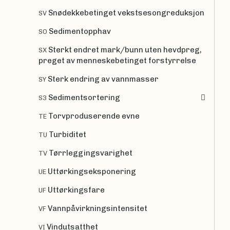
Snødekkebetinget vekstsesongreduksjon
SV
Sedimentopphav
SO
Sterkt endret mark/bunn uten hevdpreg,
SX
preget av menneskebetinget forstyrrelse
Sterk endring av vannmasser
SY
Sedimentsortering
S3
Torvproduserende evne
TE
Turbiditet
TU
Tørrleggingsvarighet
TV
Uttørkingseksponering
UE
Uttørkingsfare
UF
Vannpåvirkningsintensitet
VF
Vindutsatthet
VI