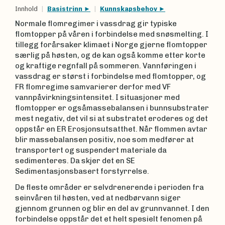
Innhold
Basistrinn
Kunnskapsbehov
Normale flomregimer i vassdrag gir typiske
flomtopper på våren i forbindelse med snøsmelting. I
tillegg forårsaker klimaet i Norge gjerne flomtopper
særlig på høsten, og de kan også komme etter korte
og kraftige regnfall på sommeren. Vannføringen i
vassdrag er størst i forbindelse med flomtopper, og
FR flomregime samvarierer derfor med VF
vannpåvirkningsintensitet. I situasjoner med
flomtopper er ogsåmassebalansen i bunnsubstrater
mest negativ, det vil si at substratet eroderes og det
oppstår en ER Erosjonsutsatthet. Når flommen avtar
blir massebalansen positiv, noe som medfører at
transportert og suspendert materiale da
sedimenteres. Da skjer det en SE
Sedimentasjonsbasert forstyrrelse.
De fleste områder er selvdrenerende i perioden fra
seinvåren til høsten, ved at nedbørvann siger
gjennom grunnen og blir en del av grunnvannet. I den
forbindelse oppstår det et helt spesielt fenomen på