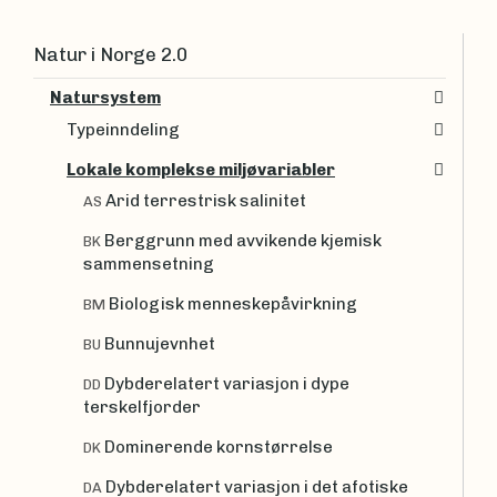
Natur i Norge 2.0
Natursystem
Typeinndeling
Lokale komplekse miljøvariabler
Arid terrestrisk salinitet
AS
Berggrunn med avvikende kjemisk
BK
sammensetning
Biologisk menneskepåvirkning
BM
Bunnujevnhet
BU
Dybderelatert variasjon i dype
DD
terskelfjorder
Dominerende kornstørrelse
DK
Dybderelatert variasjon i det afotiske
DA