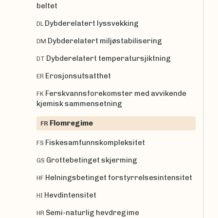
beltet
Dybderelatert lyssvekking
DL
Dybderelatert miljøstabilisering
DM
Dybderelatert temperatursjiktning
DT
Erosjonsutsatthet
ER
Ferskvannsforekomster med avvikende
FK
kjemisk sammensetning
Flomregime
FR
Fiskesamfunnskompleksitet
FS
Grottebetinget skjerming
GS
Helningsbetinget forstyrrelsesintensitet
HF
Hevdintensitet
HI
Semi-naturlig hevdregime
HR