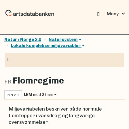
expand_more
Meny
Natur i Norge 2.0
Natursystem
Lokale komplekse miljøvariabler
Navigasjon
Flomregime
FR
LKM
med
2
trinn
NiN 2.0
Miljøvariabelen beskriver både normale
flomtopper i vassdrag og langvarige
oversvømmelser.