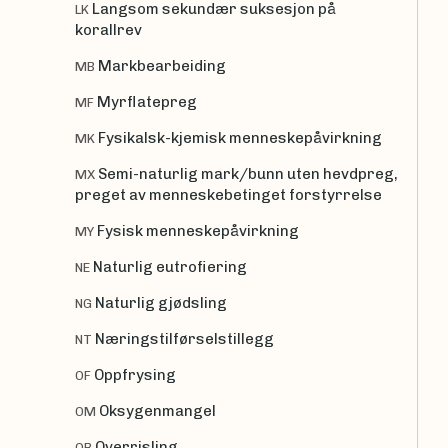
Langsom sekundær suksesjon på
LK
korallrev
Markbearbeiding
MB
Myrflatepreg
MF
Fysikalsk-kjemisk menneskepåvirkning
MK
Semi-naturlig mark/bunn uten hevdpreg,
MX
preget av menneskebetinget forstyrrelse
Fysisk menneskepåvirkning
MY
Naturlig eutrofiering
NE
Naturlig gjødsling
NG
Næringstilførselstillegg
NT
Oppfrysing
OF
Oksygenmangel
OM
Overrisling
OR