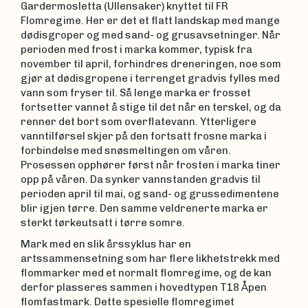
Gardermosletta (Ullensaker) knyttet til FR
Flomregime. Her er det et flatt landskap med mange
dødisgroper og med sand- og grusavsetninger. Når
perioden med frost i marka kommer, typisk fra
november til april, forhindres dreneringen, noe som
gjør at dødisgropene i terrenget gradvis fylles med
vann som fryser til. Så lenge marka er frosset
fortsetter vannet å stige til det når en terskel, og da
renner det bort som overflatevann. Ytterligere
vanntilførsel skjer på den fortsatt frosne marka i
forbindelse med snøsmeltingen om våren.
Prosessen opphører først når frosten i marka tiner
opp på våren. Da synker vannstanden gradvis til
perioden april til mai, og sand- og grussedimentene
blir igjen tørre. Den samme veldrenerte marka er
sterkt tørkeutsatt i tørre somre.
Mark med en slik årssyklus har en
artssammensetning som har flere likhetstrekk med
flommarker med et normalt flomregime, og de kan
derfor plasseres sammen i hovedtypen T18 Åpen
flomfastmark. Dette spesielle flomregimet