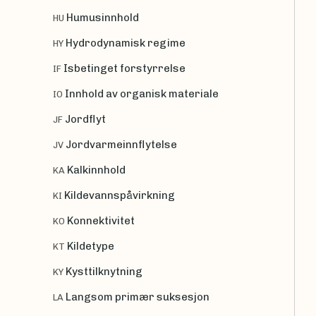
Humusinnhold
HU
Hydrodynamisk regime
HY
Isbetinget forstyrrelse
IF
Innhold av organisk materiale
IO
Jordflyt
JF
Jordvarmeinnflytelse
JV
Kalkinnhold
KA
Kildevannspåvirkning
KI
Konnektivitet
KO
Kildetype
KT
Kysttilknytning
KY
Langsom primær suksesjon
LA