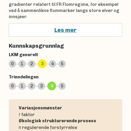
gradienter relatert til FR Flomregime, for eksempel
ved å sammenlikne flommarker langs store elver og
innsjøer.
Les mer
Kunnskapsgrunnlag
LKM generelt
0
1
2
3
4
5
Trinndelingen
0
1
2
3
4
5
Variasjonsmønster
faktor
f
Økologisk strukturerende prosess
regulerende forstyrrelse
R