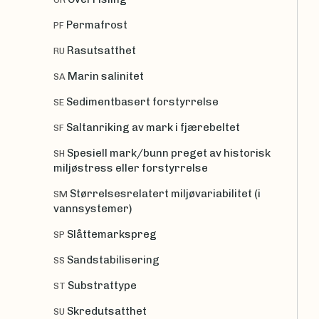
Permafrost
PF
Rasutsatthet
RU
Marin salinitet
SA
Sedimentbasert forstyrrelse
SE
Saltanriking av mark i fjærebeltet
SF
Spesiell mark/bunn preget av historisk
SH
miljøstress eller forstyrrelse
Størrelsesrelatert miljøvariabilitet (i
SM
vannsystemer)
Slåttemarkspreg
SP
Sandstabilisering
SS
Substrattype
ST
Skredutsatthet
SU