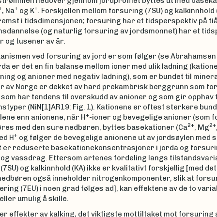
trømmen nedover gjennom jordprofilet byttes ut med baseka
+
+
+
, Na
og K
. Forskjellen mellom forsuring (7SU) og kalkinnhold
remst i tidsdimensjonen; forsuring har et tidsperspektiv på t
sdannelse (og naturlig forsuring av jordsmonnet) har et tids
r og tusener av år.
nismen ved forsuring av jord er som følger (se Abrahamsen
orda er det en fin balanse mellom ioner med ulik ladning (katio
dning og anioner med negativ ladning), som er bundet til miner
er av Norge er dekket av hard prekambrisk berggrunn som for
som har tendens til overskudd av anioner og som gir opphav t
typer (NiN[1]AR19: Fig. 1). Kationene er oftest sterkere bunde
+
lene enn anionene, når H
-ioner og bevegelige anioner (som 
2+
2+
lføres med den sure nedbøren, byttes basekationer (Ca
, Mg
+
med H
og følger de bevegelige anionene ut av jordsøylen med 
t er reduserte basekationekonsentrasjoner i jorda og forsuri
n og vassdrag. Ettersom artenes fordeling langs tilstandsvari
(7SU) og kalkinnhold (KA) ikke er kvalitativt forskjellig [med de
nedbøren også inneholder nitrogenkomponenter, slik at forsur
ering (7EU) i noen grad følges ad], kan effektene av de to var
ller umulig å skille.
 er effekter av kalking, det viktigste mottiltaket mot forsuring 