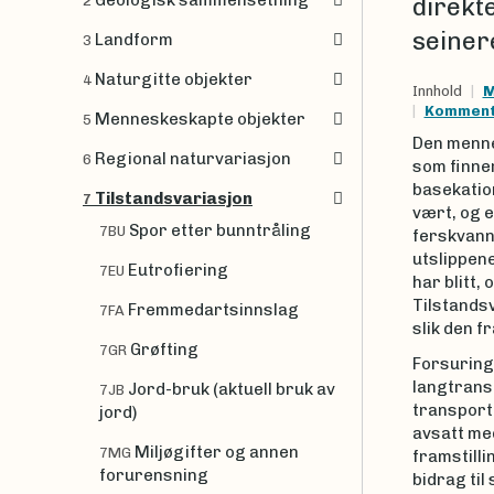
Geologisk sammensetning
direkt
2
seinere
Landform
3
Naturgitte objekter
4
Innhold
M
Kommenta
Menneskeskapte objekter
5
Den mennes
Regional naturvariasjon
6
som finne
basekatio
Tilstandsvariasjon
7
vært, og er
Spor etter bunntråling
7BU
ferskvanns
utslippene
Eutrofiering
7EU
har blitt,
Tilstandsv
Fremmedartsinnslag
7FA
slik den f
Grøfting
7GR
Forsuring
langtrans
Jord-bruk (aktuell bruk av
7JB
transport
jord)
avsatt med
Miljøgifter og annen
7MG
framstilli
forurensning
bidrag til