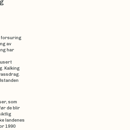
og
 forsuring
ing av
ing har
dusert
g. Kalking
 vassdrag.
ilstanden
ser, som
ør de blir
iktlig
ske landenes
for 1990