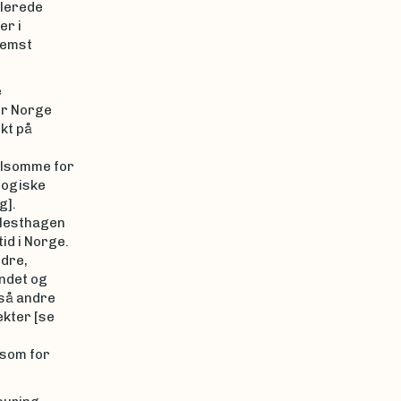
llerede
er i
fremst
e
or Norge
kt på
ølsomme for
logiske
g].
 Hesthagen
id i Norge.
ndre,
andet og
gså andre
kter [se
 som for