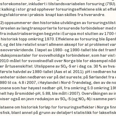
forekomster, inkludert i tilstandsvariabelen forsuring (7SU).
t kalking i stor grad opphever forsuringseffektene slik at effe
ingsfaktorene i praksis knapt kan skilles fra hverandre.
2) oppsummerer den historiske utviklingen av forsuringstilst
lførselen av langtransporterte forsurende forbindelser med
 fra industrialiseringen begynte i Europa mot slutten av 1700-t
n historisk topp omkring 1970. Effektene av forsuring ble åpe
t, og det ble relativt snart allmenn aksept for at problemet va
eoverskridende. I løpet av 1980- og 1990-tallet ble det fram
duksjonsavtaler for svovelholdige forbindelser, som har vist
 2010-målet for svovelnedfall over Norge ble for eksempel nåd
er årtusenskiftet. Utslippene av SO
-S er i dag ca. 30 % av hva
4
 første halvdel av 1980-tallet (Aas et al. 2011). pH i nedbøren h
-enheter siden nedbøren var på det sureste; på Sørlandet fra c
80 til ca. 4.8 i 2007, i Høylandet i Nord-Trøndelag, den av de n
nene som har høyest nedbør-pH, fra omkring 5.0 omkring 1990 
elt høy årsmiddel-pH, 5.88, ble målt i 2007). Overvåkingen av 
viser også en jevn reduksjon av SO
-S (og NO
-N) i samme peri
4
3
ataene om historisk forløp for forsuringseffekter i Norge fin
fisk, blant annet på grunn av detaljert statistikk for laksefisk