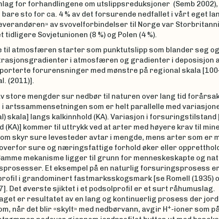
lag for forhandlingene om utslippsreduksjoner (Semb 2002), 
 bare sto for ca. 4 % av det forsurende nedfallet i vårt eget la
everandøren» av svovelforbindelser til Norge var Storbritanni
et tidligere Sovjetunionen (8 %) og Polen (4 %).
e til atmosfæren starter som punktutslipp som blander seg og
ntrasjonsgradienter i atmosfæren og gradienter i deposisjon 
porterte forurensninger med mønstre på regional skala [100
l. (2011)].
av store mengder sur nedbør til naturen over lang tid forårsa
 i artssammensetningen som er helt parallelle med variasjon
kal) skala] langs kalkinnhold (KA). Variasjon i forsuringstilstand
d (KA)] kommer til uttrykk ved at arter med høyere krav til mi
som skyr sure levesteder avtar i mengde, mens arter som er 
overfor sure og næringsfattige forhold øker eller oppretthol
amme mekanisme ligger til grunn for menneskeskapte og nat
sprosesser. Et eksempel på en naturlig forsuringsprosess e
profil i grandominert fastmarksskogsmark [se Romell (1935) 
]. Det øverste sjiktet i et podsolprofil er et surt råhumuslag.
et er resultatet av en lang og kontinuerlig prosess der jorda
+
m, når det blir «skylt» med nedbørvann, avgir H
-ioner som på