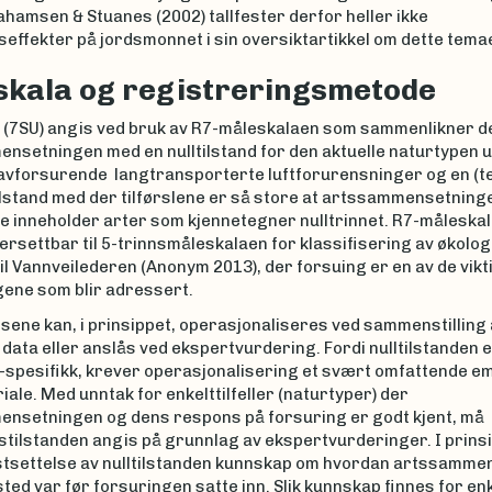
hamsen & Stuanes (2002) tallfester derfor heller ikke
effekter på jordsmonnet i sin oversiktartikkel om dette temae
kala og registreringsmetode
 (7SU) angis ved bruk av R7-måleskalaen som sammenlikner de
nsetningen med en nulltilstand for den aktuelle naturtypen 
r avforsurende langtransporterte luftforurensninger og en (te
lstand med der tilførslene er så store at artssammensetningen
ke inneholder arter som kjennetegner nulltrinnet. R7-måleska
ersettbar til 5-trinnsmåleskalaen for klassifisering av økolog
til Vannveilederen (Anonym 2013), der forsuing er en av de vikt
gene som blir adressert.
sene kan, i prinsippet, operasjonaliseres ved sammenstilling 
data eller anslås ved ekspertvurdering. Fordi nulltilstanden 
-spesifikk, krever operasjonalisering et svært omfattende em
ale. Med unntak for enkelttilfeller (naturtyper) der
nsetningen og dens respons på forsuring er godt kjent, må
stilstanden angis på grunnlag av ekspertvurderinger. I prins
stsettelse av nulltilstanden kunnskap om hvordan artssamme
 sted var før forsuringen satte inn. Slik kunnskap finnes for en