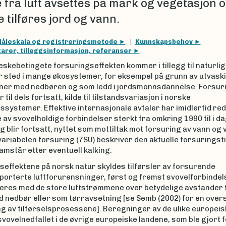
e fra luft avsettes på mark og vegetasjon 
 tilføres jord og vann.
åleskala og registreringsmetode
Kunnskapsbehov
rer, tilleggsinformasjon, referanser
kebetingete forsuringseffekten kommer i tillegg til naturlig
r sted i mange økosystemer, for eksempel på grunn av utvask
ner med nedbøren og som ledd i jordsmonnsdannelse. Forsur
 til dels fortsatt, kilde til tilstandsvariasjon i norske
systemer. Effektive internasjonale avtaler har imidlertid re
 av svovelholdige forbindelser sterkt fra omkring 1990 til i da
 og blir fortsatt, nyttet som mottiltak mot forsuring av vann og
ariabelen forsuring (7SU) beskriver den aktuelle forsuringst
ramstår etter eventuell kalking.
seffektene på norsk natur skyldes tilførsler av forsurende
porterte luftforurensninger, først og fremst svovelforbindel
eres med de store luftstrømmene over betydelige avstander f
 nedbør eller som tørravsetning [se Semb (2002) for en overs
ng av tilførselsprosessene]. Beregninger av de ulike europei
 svovelnedfallet i de øvrige europeiske landene, som ble gjort 