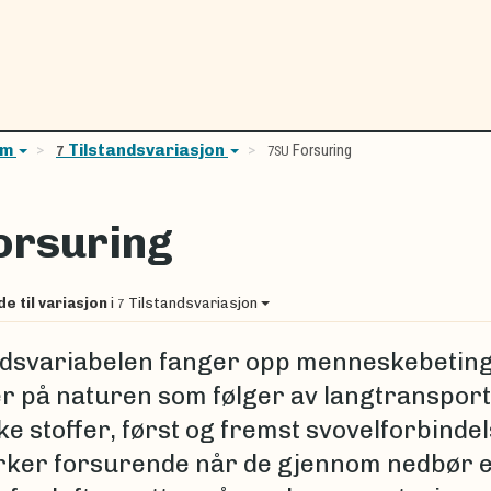
em
Tilstandsvariasjon
Forsuring
7
7SU
orsuring
de til variasjon
i
Tilstandsvariasjon
7
ndsvariabelen fanger opp menneskebetin
er på naturen som følger av langtranspor
e stoffer, først og fremst svovelforbindel
rker forsurende når de gjennom nedbør e