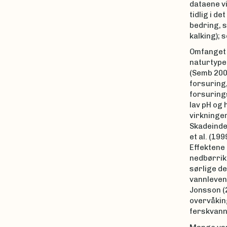
dataene vi
tidlig i d
bedring, s
kalking); 
Omfanget 
naturtyper
(Semb 2002
forsuring, 
forsuring
lav pH og
virkninger
Skadeinde
et al. (19
Effektene 
nedbørrike
sørlige de
vannleven
Jonsson (2
overvåkin
ferskvanns