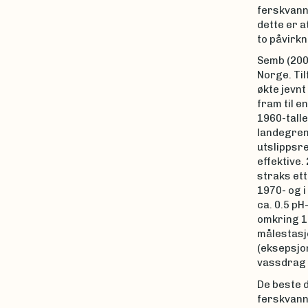
ferskvanns
dette er a
to påvirkn
Semb (200
Norge. Ti
økte jevnt
fram til e
1960-talle
landegrens
utslippsre
effektive.
straks ett
1970- og i
ca. 0.5 pH
omkring 19
målestasjo
(eksepsjon
vassdrag 
De beste d
ferskvanns