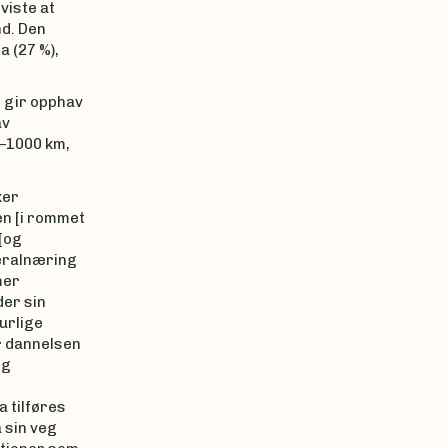
viste at
nd. Den
a (27 %),
 gir opphav
av
–1000 km,
ker
en [i rommet
 [og
neralnæring
mer
der sin
urlige
r dannelsen
og
 tilføres
 sin veg