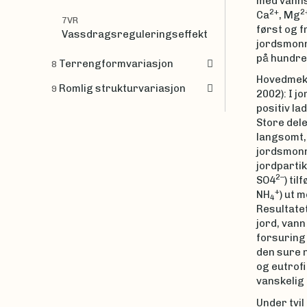
med vanns
2+
2
Ca
, Mg
7VR
først og f
Vassdragsreguleringseffekt
jordsmonn
på hundre
Terrengformvariasjon
8
Hovedmeka
Romlig strukturvariasjon
9
2002): I j
positiv la
Store del
langsomt, 
jordsmonns
jordpartik
2–
SO4
) ti
+
NH
) ut 
4
Resultate
jord, van
forsuring 
den sure 
og eutrofi
vanskelig e
Under tvil