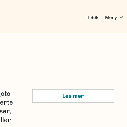
expand_more
Søk
Meny
gete
Les mer
terte
ser,
ller