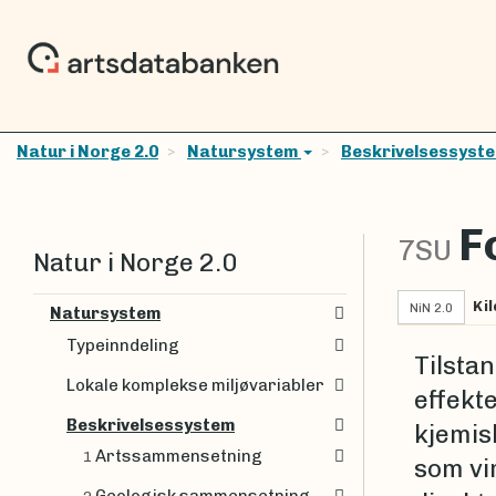
Natur i Norge 2.0
Natursystem
Beskrivelsessyst
F
7SU
Natur i Norge 2.0
Kil
NiN 2.0
Natursystem
Typeinndeling
Tilsta
Lokale komplekse miljøvariabler
effekt
Beskrivelsessystem
kjemisk
Artssammensetning
1
som vi