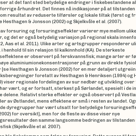
ser at det fant sted betydelige endringer i fiskebestandene a
et forrige århundret. Det finnes nå indikasjoner på at tilstanden 
om resultat av reduserte tilførsler og lokale tiltak (først og 
se Hesthagen & Jonsson (2002) og Skjelkvåle et al. (2007).
av forsuring og forsuringseffekter varierer mye mellom ulik
, og det er også betydelig variasjon på regional skala innenf
, Aas et al. 2011). Ulike arter og artsgrupper responderer uli
i henhold til sin relasjon til kalkinnhold (KA). De sterkeste
seffektene er observert på ferskvannsfisk; mange arter er f
 høye aluminiumionekonsentrasjoner på grunn av direkte fysio
 [se Hesthagen & Jonsson (2002) for en mer detaljert utgreiin
ksbereg­ninger foretatt av Hesthagen & Henriksen (1994) og
99) viser regionale fordelingen av sur nedbør og utvikling over t
har vært, og er fortsatt, sterkest på Sørlandet, spesielt i de i
 delene. Relativt sterke effekter er også observert på Vestl
ler av Østlandet, mens effektene er små i resten av landet. O
de dyregrupper har vært utsatt for betydelige forsuringseffe
002) for oversikt], men for de fleste av disse viser nye
gsresultater den samme langsomme bedringen av tilstanden
fisk (Skjelkvåle et al. 2007).