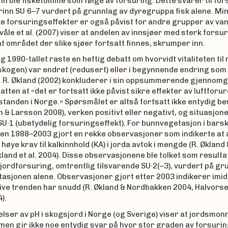
 ble fisketomme som følge av forsuring. Dette svarer til for
rinn SU∙6–7 vurdert på grunnlag av dyregruppa fisk alene. Mi
e forsuringseffekter er også påvist for andre grupper av va
kvåle et al. (2007) viser at andelen av innsjøer med sterk forsu
at området der slike sjøer fortsatt finnes, skrumper inn.
g 1990-tallet raste en heftig debatt om hvorvidt vitaliteten til
skogen) var endret (redusert) eller i begynnende endring som 
. R. Økland (2002) konkluderer i sin oppsummerende gjennom
tten at «det er fortsatt ikke påvist sikre effekter av luftfor
standen i Norge.» Spørsmålet er altså fortsatt ikke entydig be
 & Larsson 2008), verken positivt eller negativt, og situasjon
 SU∙1 (ubetydelig forsuringseffekt). For bunnvegetasjon i barsk
den 1988–2003 gjort en rekke observasjoner som indikerte at
l høye krav til kalkinnhold (KA) i jorda avtok i mengde (R. Økland
kland et al. 2004). Disse observasjonene ble tolket som resulta
jordforsuring, omtrentlig tilsvarende SU∙2(–3), vurdert på gr
sjonen alene. Observasjoner gjort etter 2003 indikerer imidl
ve trenden har snudd (R. Økland & Nordbakken 2004, Halvorsen
).
ser av pH i skogsjord i Norge (og Sverige) viser at jordsmonne
men gir ikke noe entydig svar på hvor stor graden av forsuri