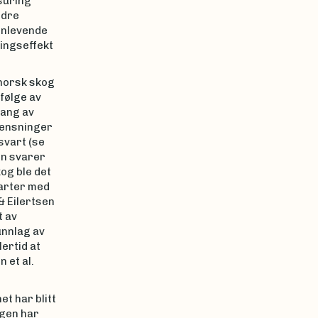
suring
ndre
nnlevende
ringseffekt
 norsk skog
følge av
gang av
urensninger
svart (se
en svarer
og ble det
 arter med
 & Eilertsen
t av
unnlag av
ertid at
 et al.
t har blitt
ngen har