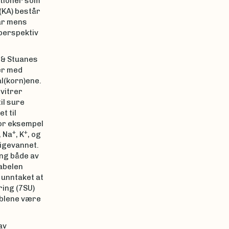
tioner som
 (KA) består
iår mens
perspektiv
 & Stuanes
ner med
al(korn)ene.
vitrer
il sure
t til
for eksempel
+
+
, Na
, K
, og
sigevannet.
ng både av
abelen
t unntaket at
ing (7SU)
iablene være
av