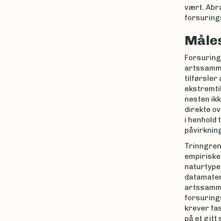
vært. Abra
forsurings
Måles
Forsuring
artssamme
tilførsle
ekstremti
nesten ik
direkte ov
i henhold 
påvirknin
Trinngren
empiriske 
naturtype
datamateri
artssamme
forsuring
krever fa
på et gitt