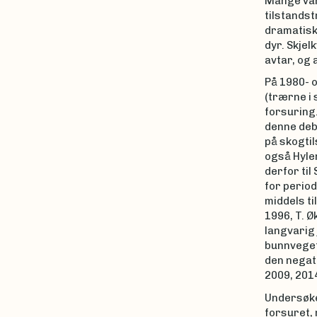
Mange vann
tilstandst
dramatisk
dyr. Skjel
avtar, og 
På 1980- o
(trærne i 
forsuring
denne deba
på skogtil
også Hylen
derfor til
for perio
middels ti
1996, T. Ø
langvarig 
bunnvegeta
den negati
2009, 2014
Undersøkel
forsuret, 