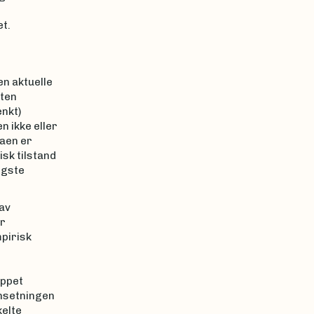
t.
n aktuelle
uten
nkt)
 ikke eller
laen er
isk tilstand
igste
av
er
pirisk
ippet
nsetningen
kelte