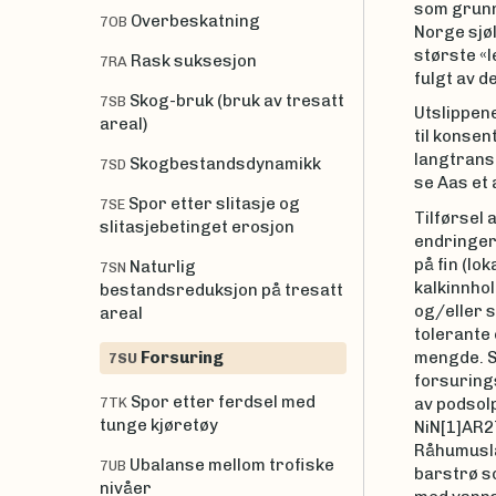
som grunn
Overbeskatning
7OB
Norge sjøl
største «l
Rask suksesjon
7RA
fulgt av d
Skog-bruk (bruk av tresatt
7SB
Utslippen
areal)
til konse
langtrans
Skogbestandsdynamikk
7SD
se Aas et a
Spor etter slitasje og
7SE
Tilførsel 
slitasjebetinget erosjon
endringer
på fin (lo
Naturlig
7SN
kalkinnhol
bestandsreduksjon på tresatt
og/eller 
areal
tolerante 
Forsuring
mengde. S
7SU
forsuring
Spor etter ferdsel med
7TK
av podsol
tunge kjøretøy
NiN[1]AR27
Råhumuslag
Ubalanse mellom trofiske
7UB
barstrø so
nivåer