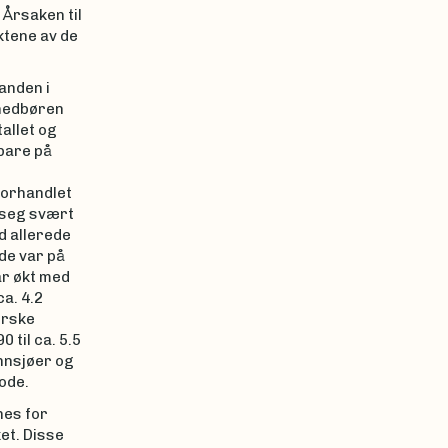
 Årsaken til
ktene av de
anden i
 nedbøren
allet og
nbare på
r
forhandlet
 seg svært
d allerede
 de var på
ar økt med
a. 4.2
orske
til ca. 5.5
innsjøer og
ode.
nes for
et. Disse