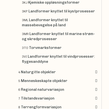
Kjemiske oppløsningsformer
3KJ
Landformer knyttet til kystprosesser
3KP
Landformer knyttet til
3ML
massebevegelse på land
Landformer knyttet til marine strøm-
3MR
og skredprosesser
Torvmarksformer
3TO
Landformer knyttet til vindprosesser:
3VI
flygesanddyne
Naturgitte objekter
4
Menneskeskapte objekter
5
Regional naturvariasjon
6
Tilstandsvariasjon
7
Terrengformvariasjon
8