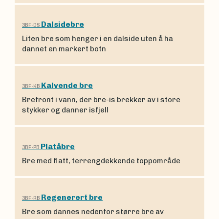
Dalsidebre
3BF-DS
Liten bre som henger i en dalside uten å ha
dannet en markert botn
Kalvende bre
3BF-KB
Brefront i vann, der bre-is brekker av i store
stykker og danner isfjell
Platåbre
3BF-PB
Bre med flatt, terrengdekkende toppområde
Regenerert bre
3BF-RB
Bre som dannes nedenfor større bre av