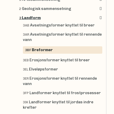
Geologisk sammensetning
2
Landform
3
Avsetningsformer knyttet til breer
3AB
Avsetningsformer knyttet til rennende
3AR
vann
Breformer
3BF
Erosjonsformer knyttet til breer
3EB
Elveløpsformer
3EL
Erosjonsformer knyttet til rennende
3ER
vann
Landformer knyttet til frostprosesser
3FP
Landformer knyttet til jordas indre
3IK
krefter