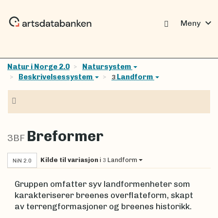
expand_more
Meny
Natur i Norge 2.0
Natursystem
Beskrivelsessystem
Landform
3
Navigasjon
Breformer
3BF
Kilde til variasjon
i
Landform
3
NiN 2.0
Gruppen omfatter syv landformenheter som
karakteriserer breenes overflateform, skapt
av terrengformasjoner og breenes historikk.