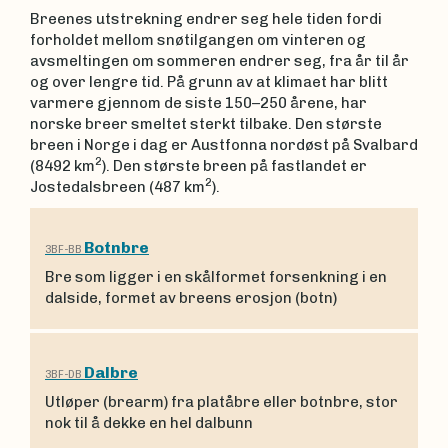
Breenes utstrekning endrer seg hele tiden fordi
forholdet mellom snøtilgangen om vinteren og
avsmeltingen om sommeren endrer seg, fra år til år
og over lengre tid. På grunn av at klimaet har blitt
varmere gjennom de siste 150–250 årene, har
norske breer smeltet sterkt tilbake. Den største
breen i Norge i dag er Austfonna nordøst på Svalbard
2
(8492 km
). Den største breen på fastlandet er
2
Jostedalsbreen (487 km
).
Botnbre
3BF-BB
Bre som ligger i en skålformet forsenkning i en
dalside, formet av breens erosjon (botn)
Dalbre
3BF-DB
Utløper (brearm) fra platåbre eller botnbre, stor
nok til å dekke en hel dalbunn