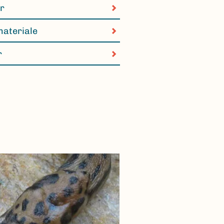
ar
materiale
r