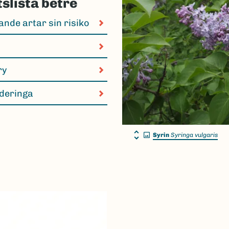
slista betre
ande artar sin risiko
ry
rderinga
Syrin
Syringa vulgaris