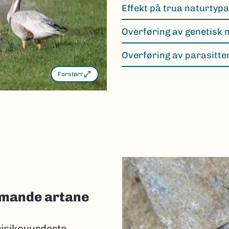
Effekt på trua naturtyp
Overføring av genetisk 
Overføring av parasitte
Forstørr
ramande artane
isikovurderte