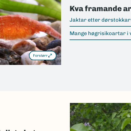
Kva framande art
Jaktar etter dørstokkar
Mange høgrisikoartar i 
Forstørr