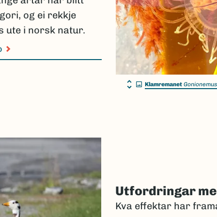
nge artar har blitt
gori, og ei rekkje
 ute i norsk natur.
o
Klamremanet
Gonionemus
Utfordringar me
Kva effektar har fram