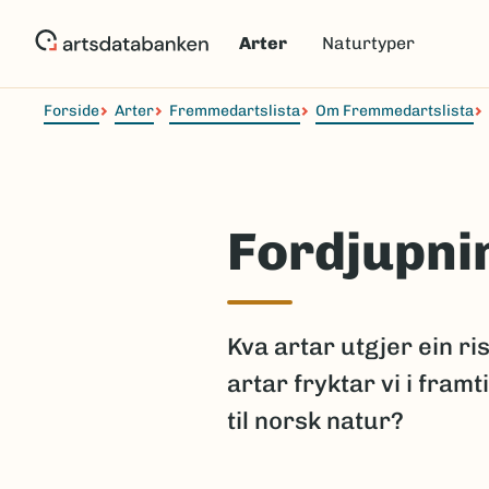
Hopp
til
Arter
Naturtyper
hovedinnhold
Forside
Arter
Fremmedartslista
Om Fremmedartslista
Fordjupni
Kva artar utgjer ein r
artar fryktar vi i fram
til norsk natur?