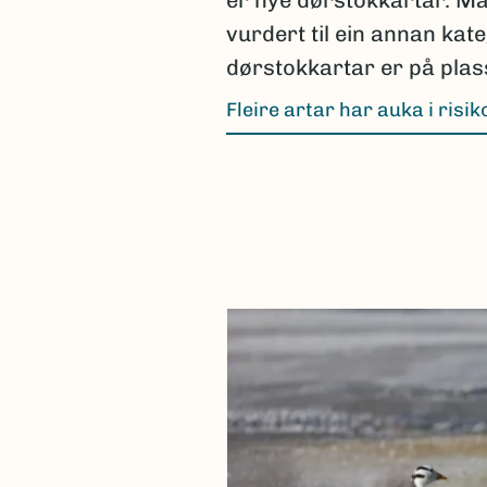
er nye dørstokkartar. Ma
vurdert til ein annan kate
dørstokkartar er på plass
Fleire artar har auka i risik