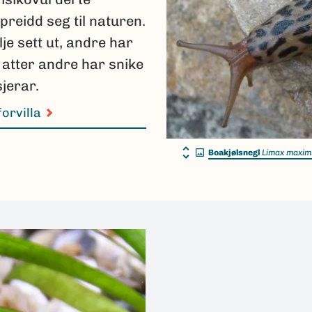
preidd seg til naturen.
je sett ut, andre har
g atter andre har snike
jerar.
forvilla
Boakjølsnegl
Limax maxim