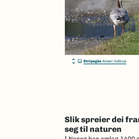
Stripegås
Anser indicus
Slik spreier dei f
seg til naturen
I Noreg har omlag 1400 r