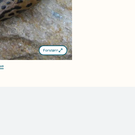
Forstørr
us