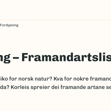
Fordypning
ng – Framandartsli
isiko for norsk natur? Kva for nokre framan
tida? Korleis spreier dei framande artane s