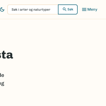
Søk
Søk
i
arter
og
naturtyper
sta
de
eg