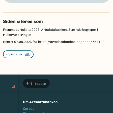
Siden siteres som
Fremmedartslista 2023, Artsdatabanken, Sentrale begreper i
risikovurderingen
Hentet
07.08.2026
fra https://artsdatabanken.no/node/764198
Kopier sitering
Til toppen
Om Artsdatabanken
Footermeny
Om oss