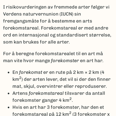
I risikovurderingen av fremmede arter følger vi
Verdens naturvernunion (IUCN) sin
fremgangsmåte for å bestemme en arts
forekomstareal. Forekomstareal er med andre
ord en internasjonal og standardisert størrelse,
som kan brukes for alle arter.
For å beregne forekomstarealet til en art må
man vite hvor mange
forekomster
en art har.
En
forekomst
er en rute på 2 km × 2 km (4
2
km
) der arten lever, det vil si der den finner
mat, skjul, overvintrer eller reproduserer.
Artens
forekomstareal
tilsvarer da antall
2
forekomster ganger 4 km
.
Hvis en art har 3 forekomster, har den et
2
forekomstareal på 12 km
(3 forekomster x