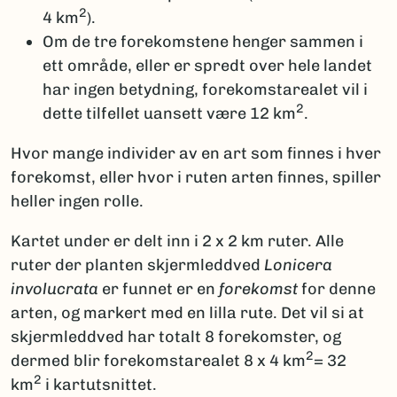
2
4 km
).
Om de tre forekomstene henger sammen i
ett område, eller er spredt over hele landet
har ingen betydning, forekomstarealet vil i
2
dette tilfellet uansett være 12 km
.
Hvor mange individer av en art som finnes i hver
forekomst, eller hvor i ruten arten finnes, spiller
heller ingen rolle.
Kartet under er delt inn i 2 x 2 km ruter. Alle
ruter der planten skjermleddved
Lonicera
involucrata
er funnet er en
forekomst
for denne
arten, og markert med en lilla rute. Det vil si at
skjermleddved har totalt 8 forekomster, og
2
dermed blir forekomstarealet 8 x 4 km
= 32
2
km
i kartutsnittet.