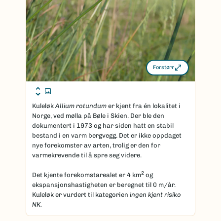
Forstørr
Kuleløk
Allium rotundum
er kjent fra én lokalitet i
Norge, ved mølla på Bøle i Skien. Der ble den
dokumentert i 1973 og har siden hatt en stabil
bestand i en varm bergvegg. Det er ikke oppdaget
nye forekomster av arten, trolig er den for
varmekrevende til å spre seg videre.
2
Det kjente forekomstarealet er 4 km
og
ekspansjonshastigheten er beregnet til 0 m/år.
Kuleløk er vurdert til kategorien
ingen kjent risiko
NK.