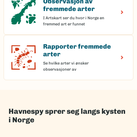
Observasjon av
fremmede arter
I Artskart ser du hvor i Norge en
fremmed art er funnet
Rapporter fremmede
Rapporter fremmede arter
arter
Se hvilke arter vi ønsker
observasjoner av
Havnespy sprer seg langs kysten
i Norge