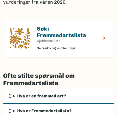
vurderinger fra våren 2026.
Søk i
Søk i Fremmedartslista
Fremmedartslista
Gjeldende liste
Se risiko og vurderinger
Ofte stilte spørsmål om
Fremmedartslista
Hva er en fremmed art?
Hva er Fremmedartslista?