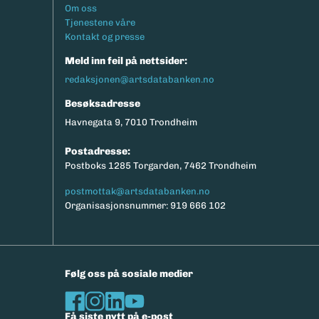
Footermeny
Om oss
Tjenestene våre
Kontakt og presse
Meld inn feil på nettsider:
redaksjonen@artsdatabanken.no
Besøksadresse
Havnegata 9, 7010 Trondheim
Postadresse:
Postboks 1285 Torgarden, 7462 Trondheim
postmottak@artsdatabanken.no
Organisasjonsnummer: 919 666 102
Følg oss på sosiale medier
Få siste nytt på e-post