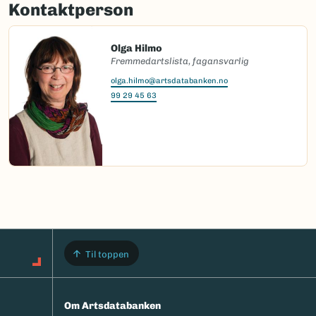
Kontaktperson
Olga Hilmo
Fremmedartslista, fagansvarlig
olga.hilmo@artsdatabanken.no
99 29 45 63
Til toppen
Om Artsdatabanken