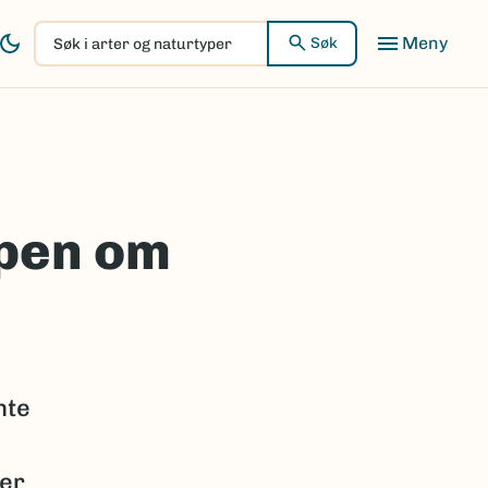
Søk
Søk
i
arter
og
naturtyper
apen om
nte
der