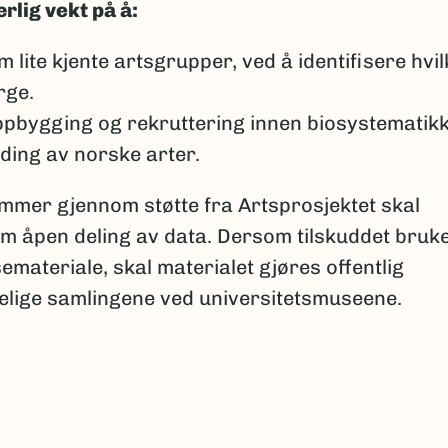
rlig vekt på å:
lite kjente artsgrupper, ved å identifisere hvil
rge.
bygging og rekruttering innen biosystematikk
ing av norske arter.
er gjennom støtte fra Artsprosjektet skal
nom åpen deling av data. Dersom tilskuddet bruk
emateriale, skal materialet gjøres offentlig
apelige samlingene ved universitetsmuseene.