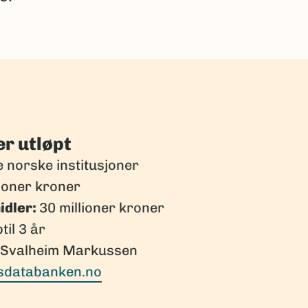
r utløpt
 norske institusjoner
lioner kroner
idler:
30 millioner kroner
til 3 år
e Svalheim Markussen
sdatabanken.no