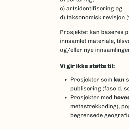
c) artsidentifisering og
d) taksonomisk revisjon (
Prosjektet kan baseres på
innsamlet materiale, tils
og/eller nye innsamlinger 
Vi gir ikke støtte til:
Prosjekter som
kun
s
publisering (fase d, s
Prosjekter med
hove
metastrekkoding), pop
begrensede geografi