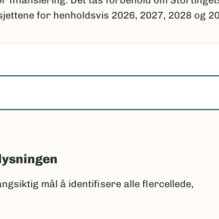
r finansiering. Det tas forbehold om Stortinget
jettene for henholdsvis 2026, 2027, 2028 og 2
lysningen
gsiktig mål å identifisere alle flercellede,