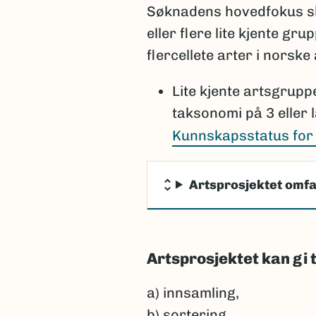
Søknadens hovedfokus ska
eller flere lite kjente g
flercellete arter i norske
Lite kjente artsgrup
taksonomi på 3 eller l
Kunnskapsstatus for 
Artsprosjektet omfa
Artsprosjektet kan gi 
a) innsamling,
b) sortering,