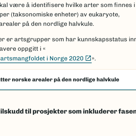
l være å identifisere hvilke arter som finnes i
rupper (taksonomiske enheter) av eukaryote,
 arealer på den nordlige halvkule.
per er artsgrupper som har kunnskapsstatus in
avere oppgitt i «
(Ekstern lenke)
artsmangfoldet i Norge 2020
».
tter norske arealer på den nordlige halvkule
tilskudd til prosjekter som inkluderer fase