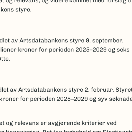
t og relevans, og videre kommet med forslag ti
nkens styre.
ndlet av Artsdatabankens styre 9. september.
illioner kroner for perioden 2025–2029 og seks
tte.
dlet av Artsdatabankens styre 2. februar. Styre
r kroner for perioden 2025–2029 og syv søknad
et og relevans er avgjørende kriterier ved