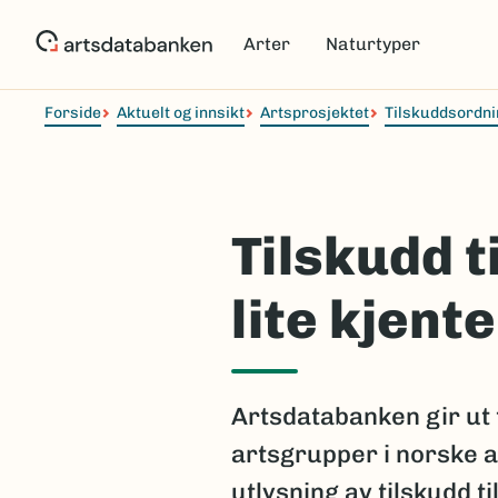
Hopp
til
Arter
Naturtyper
hovedinnhold
Forside
Aktuelt og innsikt
Artsprosjektet
Tilskuddsordni
Tilskudd 
lite kjent
Artsdatabanken gir ut t
artsgrupper i norske a
utlysning av tilskudd 