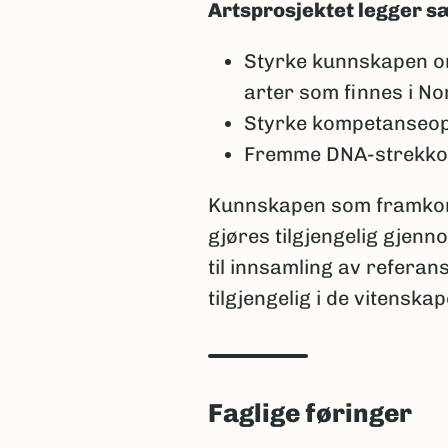
Artsprosjektet legger sæ
Styrke kunnskapen om 
arter som finnes i No
Styrke kompetanseopp
Fremme DNA-strekkod
Kunnskapen som framkomm
gjøres tilgjengelig gjen
til innsamling av referans
tilgjengelig i de vitensk
Faglige føringer