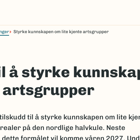
nger
Styrke kunnskapen om lite kjente artsgrupper
til å styrke kunnsk
e artsgrupper
ilskudd til å styrke kunnskapen om lite kje
realer på den nordlige halvkule. Neste
til dette formålet vil komme våren 2027. Un