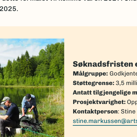
 2025.
Søknadsfristen e
Målgruppe:
Godkjente
Støttegrense:
3,5 mil
Antatt tilgjengelige m
Prosjektvarighet:
Opp
Kontaktperson
: Stin
stine.markussen@art