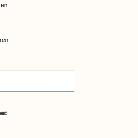
 en
nen
ne: