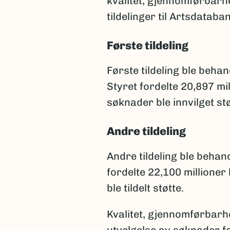
kvalitet, gjennomførbarhe
tildelinger til Artsdataba
Første tildeling
Første tildeling ble beha
Styret fordelte 20,897 m
søknader ble innvilget stø
Andre tildeling
Andre tildeling ble behan
fordelte 22,100 millione
ble tildelt støtte.
Kvalitet, gjennomførbarh