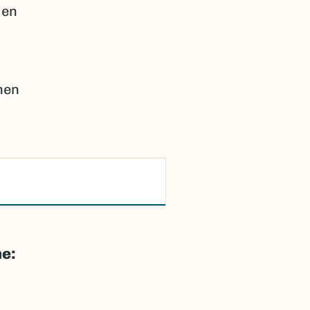
 en
nen
ne: