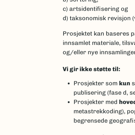
c) artsidentifisering og
d) taksonomisk revisjon (
Prosjektet kan baseres på
innsamlet materiale, tils
og/eller nye innsamlinger 
Vi gir ikke støtte til:
Prosjekter som
kun
s
publisering (fase d, s
Prosjekter med
hove
metastrekkoding), pop
begrensede geografi