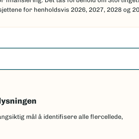
r finansiering. Det tas forbehold om Stortinget
jettene for henholdsvis 2026, 2027, 2028 og 2
lysningen
gsiktig mål å identifisere alle flercellede,