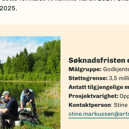
 2025.
Søknadsfristen e
Målgruppe:
Godkjente
Støttegrense:
3,5 mil
Antatt tilgjengelige m
Prosjektvarighet:
Opp
Kontaktperson
: Stin
stine.markussen@art