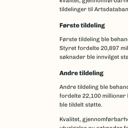
kvalitet, gjennomførbarhe
tildelinger til Artsdataba
Første tildeling
Første tildeling ble beha
Styret fordelte 20,897 m
søknader ble innvilget stø
Andre tildeling
Andre tildeling ble behan
fordelte 22,100 millione
ble tildelt støtte.
Kvalitet, gjennomførbarh