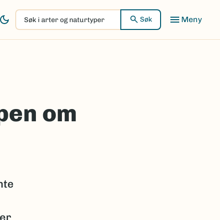
Søk
Søk
i
arter
og
naturtyper
apen om
nte
der