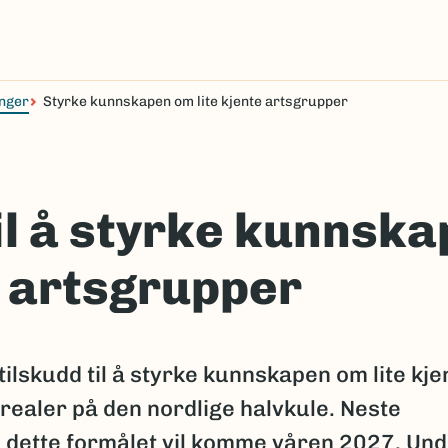
nger
Styrke kunnskapen om lite kjente artsgrupper
til å styrke kunnsk
e artsgrupper
ilskudd til å styrke kunnskapen om lite kje
realer på den nordlige halvkule. Neste
til dette formålet vil komme våren 2027. Un