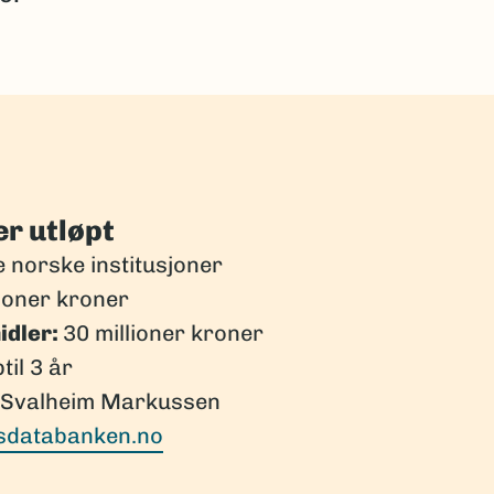
r utløpt
 norske institusjoner
lioner kroner
idler:
30 millioner kroner
til 3 år
e Svalheim Markussen
sdatabanken.no