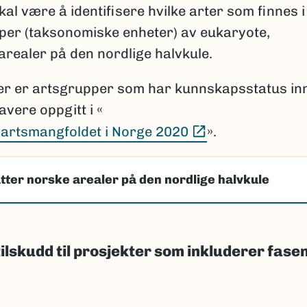
l være å identifisere hvilke arter som finnes i
rupper (taksonomiske enheter) av eukaryote,
 arealer på den nordlige halvkule.
per er artsgrupper som har kunnskapsstatus in
avere oppgitt i «
(Ekstern lenke)
artsmangfoldet i Norge 2020
».
tter norske arealer på den nordlige halvkule
tilskudd til prosjekter som inkluderer fase