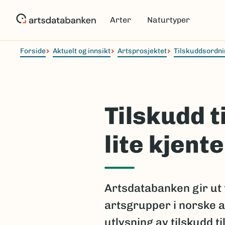
Hopp
til
Arter
Naturtyper
hovedinnhold
Forside
Aktuelt og innsikt
Artsprosjektet
Tilskuddsordni
Tilskudd 
lite kjent
Artsdatabanken gir ut t
artsgrupper i norske a
utlysning av tilskudd 