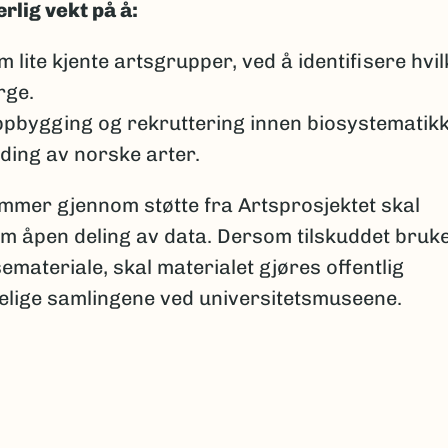
rlig vekt på å:
lite kjente artsgrupper, ved å identifisere hvil
rge.
bygging og rekruttering innen biosystematikk
ing av norske arter.
er gjennom støtte fra Artsprosjektet skal
nom åpen deling av data. Dersom tilskuddet bruk
emateriale, skal materialet gjøres offentlig
apelige samlingene ved universitetsmuseene.