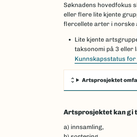
Søknadens hovedfokus ska
eller flere lite kjente g
flercellete arter i norske
Lite kjente artsgrup
taksonomi på 3 eller l
Kunnskapsstatus for 
Artsprosjektet omfa
Artsprosjektet kan gi 
a) innsamling,
b) sortering,