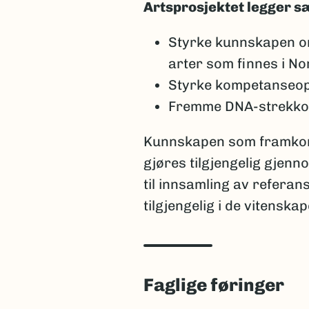
Artsprosjektet legger sæ
Styrke kunnskapen om 
arter som finnes i No
Styrke kompetanseopp
Fremme DNA-strekkod
Kunnskapen som framkomm
gjøres tilgjengelig gjen
til innsamling av referans
tilgjengelig i de vitensk
Faglige føringer