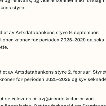
t og relevans, og videre kommet med forslag ti
nkens styre.
ndlet av Artsdatabankens styre 9. september.
illioner kroner for perioden 2025–2029 og seks
tte.
dlet av Artsdatabankens styre 2. februar. Styre
r kroner for perioden 2025–2029 og syv søknad
et og relevans er avgjørende kriterier ved