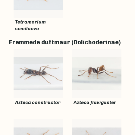
Tetramorium
semilaeve
Fremmede duftmaur (Dolichoderinae)
Azteca constructor
Azteca flavigaster