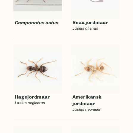
Snau jordmaur
Camponotus ustus
Lasius alienus
Hagejordmaur
Amerikansk
Lasius neglectus
jordmaur
Lasius neoniger