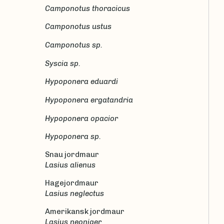
Camponotus thoracicus
Camponotus ustus
Camponotus sp.
Syscia sp.
Hypoponera eduardi
Hypoponera ergatandria
Hypoponera opacior
Hypoponera sp.
Snau jordmaur
Lasius alienus
Hagejordmaur
Lasius neglectus
Amerikansk jordmaur
Lasius neoniger