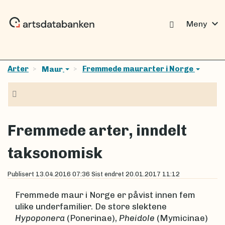
expand_more
Meny
Arter
Fremmede maurarter i Norge
Maur
Navigasjon
Fremmede arter, inndelt
taksonomisk
Publisert
13.04.2016 07:36
Sist endret
20.01.2017 11:12
Fremmede maur i Norge er påvist innen fem
ulike underfamilier. De store slektene
Hypoponera
(Ponerinae),
Pheidole
(Mymicinae)