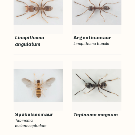
Linepithema
Argentinamaur
angulatum
Linepithema humile
Spøkelsesmaur
Tapinoma magnum
Tapinoma
melanocephalum