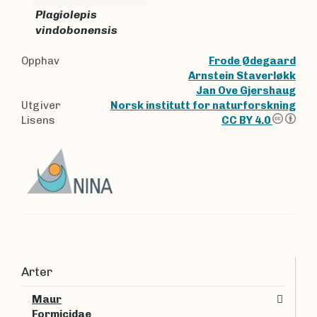
Plagiolepis
vindobonensis
Opphav
Frode Ødegaard
Arnstein Staverløkk
Jan Ove Gjershaug
Utgiver
Norsk institutt for naturforskning
Lisens
CC BY 4.0
Arter
Maur
Formicidae