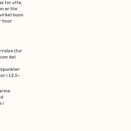
s for ofte,
 er lite
virket bunn
r hvor
rrelse (for
som det
gspunkter
or i 12,5–
arine
ed
 i