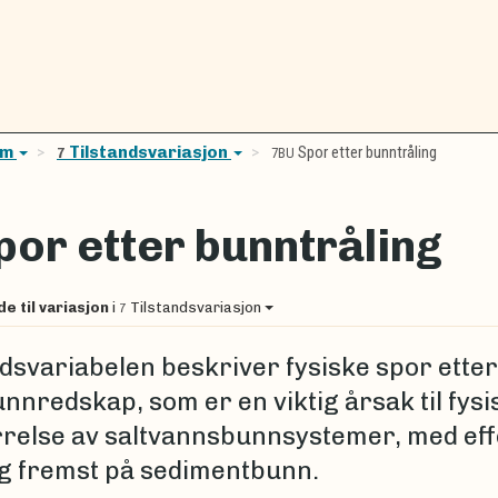
em
Tilstandsvariasjon
Spor etter bunntråling
7
7BU
por etter bunntråling
de til variasjon
i
Tilstandsvariasjon
7
ndsvariabelen beskriver fysiske spor etter
nnredskap, som er en viktig årsak til fysi
rrelse av saltvannsbunnsystemer, med eff
og fremst på sedimentbunn.