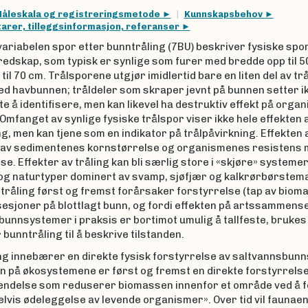
åleskala og registreringsmetode
Kunnskapsbehov
rer, tilleggsinformasjon, referanser
ariabelen spor etter bunntråling (7BU) beskriver fysiske spor
edskap, som typisk er synlige som furer med bredde opp til 5
til 70 cm. Trålsporene utgjør imidlertid bare en liten del av tr
ed havbunnen; tråldeler som skraper jevnt på bunnen setter i
te å identifisere, men kan likevel ha destruktiv effekt på org
 Omfanget av synlige fysiske trålspor viser ikke hele effekten 
g, men kan tjene som en indikator på trålpåvirkning. Effekten 
av sedimentenes kornstørrelse og organismenes resistens m
se. Effekter av tråling kan bli særlig store i «skjøre» systeme
 og naturtyper dominert av svamp, sjøfjær og kalkrørbørstem
tråling først og fremst forårsaker forstyrrelse (tap av bioma
esjoner på blottlagt bunn, og fordi effekten på artssammense
unnsystemer i praksis er bortimot umulig å tallfeste, brukes
 bunntråling til å beskrive tilstanden.
ng innebærer en direkte fysisk forstyrrelse av saltvannsbun
n på økosystemene er først og fremst en direkte forstyrrelse
hendelse som reduserer biomassen innenfor et område ved å 
delvis ødeleggelse av levende organismer». Over tid vil faunae