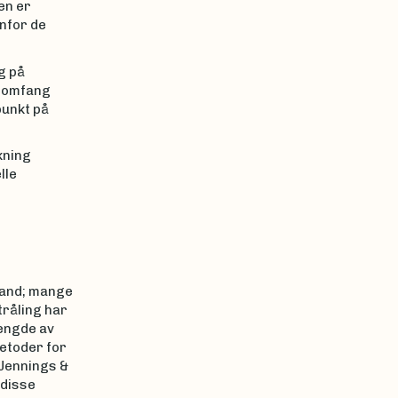
en er
nfor de
g på
gsomfang
punkt på
kning
lle
 land; mange
tråling har
lengde av
metoder for
 Jennings &
 disse