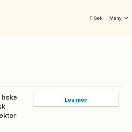
expand_more
Søk
Meny
 fiske
Les mer
sk
ekter