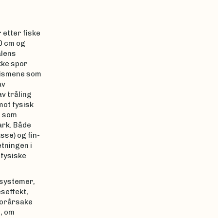
 etter fiske
0 cm og
ålens
kke spor
anismene som
av
av tråling
ot fysisk
r som
ark. Både
sse) og fin-
tningen i
 fysiske
nsystemer,
seffekt,
forårsake
n, om