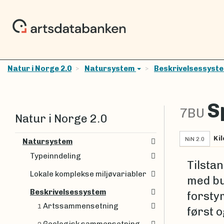
Natur i Norge 2.0
Natursystem
Beskrivelsessyst
S
7BU
Natur i Norge 2.0
Kil
NiN 2.0
Natursystem
Typeinndeling
Tilsta
Lokale komplekse miljøvariabler
med bu
Beskrivelsessystem
forsty
Artssammensetning
1
først 