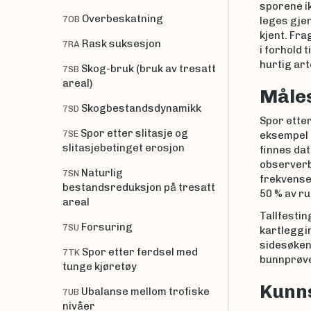
sporene ik
Overbeskatning
7OB
leges gje
kjent. Fr
Rask suksesjon
7RA
i forhold 
hurtig art
Skog-bruk (bruk av tresatt
7SB
areal)
Måles
Skogbestandsdynamikk
7SD
Spor etter
Spor etter slitasje og
7SE
eksempel 
slitasjebetinget erosjon
finnes da
observerb
Naturlig
7SN
frekvenser
bestandsreduksjon på tresatt
50 % av ru
areal
Tallfestin
Forsuring
7SU
kartleggi
sidesøkend
Spor etter ferdsel med
7TK
bunnprøver
tunge kjøretøy
Kunn
Ubalanse mellom trofiske
7UB
nivåer