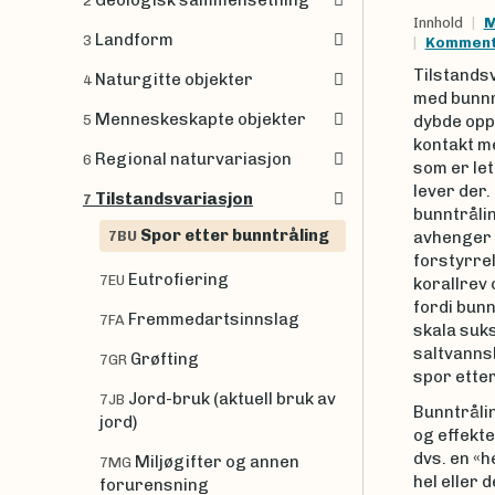
Geologisk sammensetning
2
Innhold
M
Landform
3
Kommenta
Tilstandsv
Naturgitte objekter
4
med bunnr
Menneskeskapte objekter
5
dybde opp 
kontakt m
Regional naturvariasjon
6
som er let
lever der.
Tilstandsvariasjon
7
bunntrålin
Spor etter bunntråling
7BU
avhenger 
forstyrrel
Eutrofiering
7EU
korallrev
fordi bunn
Fremmedartsinnslag
7FA
skala suks
saltvannsb
Grøfting
7GR
spor etter
Jord-bruk (aktuell bruk av
7JB
Bunntråli
jord)
og effekte
dvs. en «
Miljøgifter og annen
7MG
hel eller 
forurensning