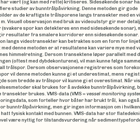
har vært (og kan med rette) kritiseres. Sidesøkende sonar h
 flere studier av bunntrålpåvirkning. Denne metoden gir gode
ilder av de kraftigste trålsporene langs transekter med en v
 m. Visuell observasjon med bruk av videoutstyr gir mer detal
r (svakere spor kan detekteres enn med sidesøkende sonar),
ir resultater fra smalere korridorer enn sidesøkende sonar. 
on langs videotransekter kan betraktes som en form for linje
 med denne metoden er at resultatene kan variere mye med v
nes himmelretning. Dersom transektene løper parallelt med d
ingen (oftest med dybdekonturene), vil man kunne følge samme
tall trålspor. Dersom observasjonene registreres som foreko
lspor vil denne metoden kunne gi et underestimat, mens regist
gde som bredde av trålspor vil kunne gi et overestimat. Når vis
lsesmetoder skal brukes for å avdekke bunntrålpåvirkning, b
 transekter brukes. VMS-data (VMS =
vessel monitoring syst
oringsdata, som forteller hvor båter har brukt trål, kan ogs
for bunntrålpåvirkning, men gir ingen informasjon om i hvilke
 hatt fysisk kontakt med bunnen. VMS-data har stor flatedekn
evel være nyttig for tilstandsvurdering når sedimenttypeford