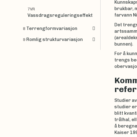
Kunnskaps
brukbar, 
7VR
farvann N
Vassdragsreguleringseffekt
Det trengs
Terrengformvariasjon
8
artssamme
(arealdekn
Romlig strukturvariasjon
9
bunnen).
For å kun
trengs be
obervasjo
Komme
refe
Studier av
studier er
blitt kvan
trålhal, e
å beregne 
Kaiser 19