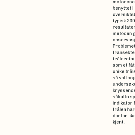
metodene 
benyttet i
oversiktsb
typisk 200
resultate
metoden g
observasj
Problemet
transekte
tråleretn
som et få
unike trå
så vel len
undersøke
kryssende
såkalte sp
indikator 
trålen har
derfor lik
kjent.