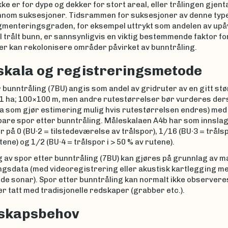
ke er for dype og dekker for stort areal, eller trålingen gjenta
nnom suksesjoner. Tidsrammen for suksesjoner av denne typen
agmenteringsgraden, for eksempel uttrykt som andelen av upå
til trålt bunn, er sannsynligvis en viktig bestemmende faktor fo
er kan rekolonisere områder påvirket av bunntråling.
kala og registreringsmetode
 bunntråling (7BU) angis som andel av gridruter av en gitt stø
1 ha; 100×100 m, men andre rutestørrelser bør vurderes der
ta som gjør estimering mulig hvis rutestørrelsen endres) med
are spor etter bunntråling. Måleskalaen A4b har som innsla
 på 0 (BU∙2 = tilstedeværelse av trålspor), 1/16 (BU∙3 = trålsp
tene) og 1/2 (BU∙4 = trålspor i > 50 % av rutene).
g av spor etter bunntråling (7BU) kan gjøres på grunnlag av m
ngsdata (med videoregistrering eller akustisk kartlegging m
e sonar). Spor etter bunntråling kan normalt ikke observeres
 tatt med tradisjonelle redskaper (grabber etc.).
skapsbehov