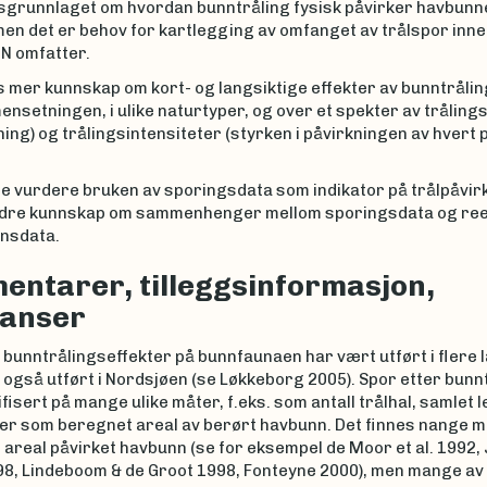
grunnlaget om hvordan bunntråling fysisk påvirker havbunn
men det er behov for kartlegging av omfanget av trålspor inne
iN omfatter.
 mer kunnskap om kort- og langsiktige effekter av bunntrålin
nsetningen, i ulike naturtyper, og over et spekter av trålin
ing) og trålingsintensiteter (styrken i påvirkningen av hvert 
ne vurdere bruken av sporingsdata som indikator på trålpåvir
dre kunnskap om sammenhenger mellom sporingsdata og ree
nsdata.
ntarer, tilleggsinformasjon,
ranser
 bunntrålingseffekter på bunnfaunaen har vært utført i flere
 også utført i Nordsjøen (se Løkkeborg 2005). Spor etter bunn
tifisert på mange ulike måter, f.eks. som antall trålhal, samlet 
ller som beregnet areal av berørt havbunn. Det finnes nange 
areal påvirket havbunn (se for eksempel de Moor et al. 1992,
98, Lindeboom & de Groot 1998, Fonteyne 2000), men mange av