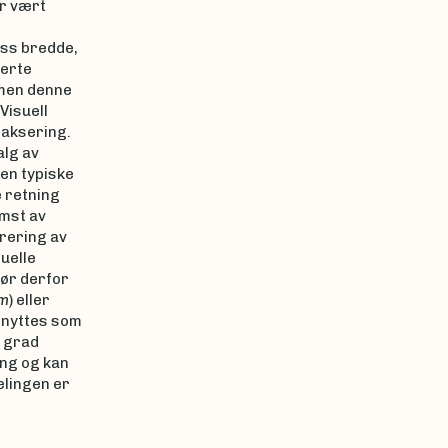
ar vært
iss bredde,
jerte
 men denne
Visuell
taksering.
alg av
en typiske
 retning
mst av
rering av
uelle
ør derfor
em
) eller
å nyttes som
n grad
ing og kan
elingen er