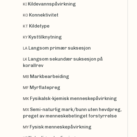
Kildevannspåvirkning
KI
Konnektivitet
KO
Kildetype
KT
Kysttilknytning
KY
Langsom primær suksesjon
LA
Langsom sekundær suksesjon på
LK
korallrev
Markbearbeiding
MB
Myrflatepreg
MF
Fysikalsk-kjemisk menneskepåvirkning
MK
Semi-naturlig mark/bunn uten hevdpreg,
MX
preget av menneskebetinget forstyrrelse
Fysisk menneskepåvirkning
MY