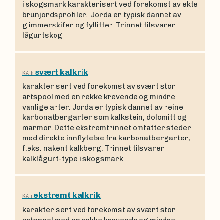
i skogsmark karakterisert ved forekomst av ekte
brunjordsprofiler. Jorda er typisk dannet av
glimmerskifer og fyllitter. Trinnet tilsvarer
lågurtskog
svært kalkrik
KA-h
karakterisert ved forekomst av svært stor
artspool med en rekke krevende og mindre
vanlige arter. Jorda er typisk dannet av reine
karbonatbergarter som kalkstein, dolomitt og
marmor. Dette ekstremtrinnet omfatter steder
med direkte innflytelse fra karbonatbergarter,
f.eks. nakent kalkberg. Trinnet tilsvarer
kalklågurt-type i skogsmark
ekstremt kalkrik
KA-i
karakterisert ved forekomst av svært stor
artspool med en rekke krevende og mindre