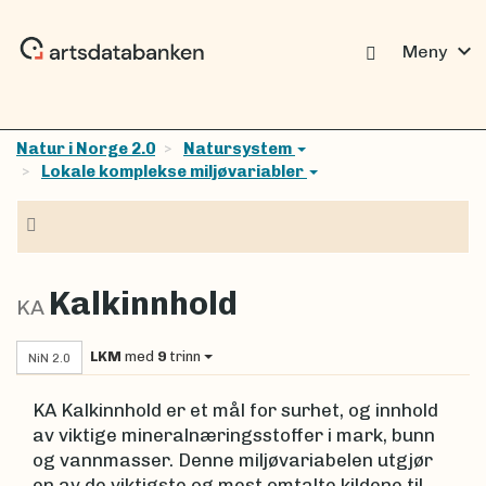
expand_more
Meny
Natur i Norge 2.0
Natursystem
Lokale komplekse miljøvariabler
Navigasjon
Kalkinnhold
KA
LKM
med
9
trinn
NiN 2.0
KA Kalkinnhold er et mål for surhet, og innhold
av viktige mineralnæringsstoffer i mark, bunn
og vannmasser. Denne miljøvariabelen utgjør
en av de viktigste og mest omtalte kildene til