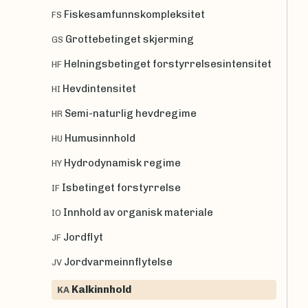
Fiskesamfunnskompleksitet
FS
Grottebetinget skjerming
GS
Helningsbetinget forstyrrelsesintensitet
HF
Hevdintensitet
HI
Semi-naturlig hevdregime
HR
Humusinnhold
HU
Hydrodynamisk regime
HY
Isbetinget forstyrrelse
IF
Innhold av organisk materiale
IO
Jordflyt
JF
Jordvarmeinnflytelse
JV
Kalkinnhold
KA