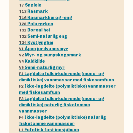
Snøleie
T7
Rasmark
T13
Rasmarkhei og -eng
T16
Polarørken
T28
Boreal hei
T31
Semi-naturlig eng
T32
Kystlynghei
T34
Åpen jordvannsmyr
V1
Myr- og sumpskogsmark
V2
Kaldkilde
V4
Semi-naturlig myr
V9
Lagdelte fullsirkulerende (mono- og
F1
dimiktiske) vannmasser med fiskesamfunn
Ikke-lagdelte (polymiktiske) vannmasser
F2
med fiskesamfunn
Lagdelte fullsirkulerende (mono- og
F3
dimiktiske) naturlig fisketomme
vannmasser
Ikke-lagdelte (polymiktiske) naturlig
F4
fisketomme vannmasser
Eufotisk fast innsjøbunn
L1