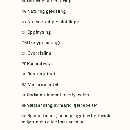
Naturlig eutrofiering
NE
Naturlig gjødsling
NG
Næringstilførselstillegg
NT
Oppfrysing
OF
Oksygenmangel
OM
Overrisling
OR
Permafrost
PF
Rasutsatthet
RU
Marin salinitet
SA
Sedimentbasert forstyrrelse
SE
Saltanriking av mark i fjærebeltet
SF
Spesiell mark/bunn preget av historisk
SH
miljøstress eller forstyrrelse