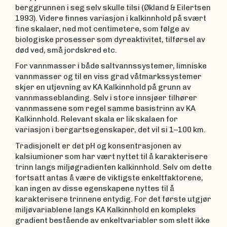
berggrunnen i seg selv skulle tilsi (Økland & Eilertsen
1993). Videre finnes variasjon i kalkinnhold på svært
fine skalaer, ned mot centimetere, som følge av
biologiske prosesser som dyreaktivitet, tilførsel av
død ved, små jordskred etc.
For vannmasser i både saltvannssystemer, limniske
vannmasser og til en viss grad våtmarkssystemer
skjer en utjevning av KA Kalkinnhold på grunn av
vannmasseblanding. Selv i store innsjøer tilhører
vannmassene som regel samme basistrinn av KA
Kalkinnhold. Relevant skala er lik skalaen for
variasjon i bergartsegenskaper, det vil si 1–100 km.
Tradisjonelt er det pH og konsentrasjonen av
kalsiumioner som har vært nyttet til å karakterisere
trinn langs miljøgradienten kalkinnhold. Selv om dette
fortsatt antas å være de viktigste enkeltfaktorene,
kan ingen av disse egenskapene nyttes til å
karakterisere trinnene entydig. For det første utgjør
miljøvariablene langs KA Kalkinnhold en kompleks
gradient bestående av enkeltvariabler som slett ikke