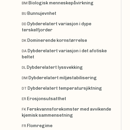
Biologisk menneskepåvirkning
BM
Bunnujevnhet
BU
Dybderelatert variasjon i dype
DD
terskelfjorder
Dominerende kornstørrelse
DK
Dybderelatert variasjon i det afotiske
DA
beltet
Dybderelatert lyssvekking
DL
Dybderelatert miljøstabilisering
DM
Dybderelatert temperatursjiktning
DT
Erosjonsutsatthet
ER
Ferskvannsforekomster med avvikende
FK
kjemisk sammensetning
Flomregime
FR