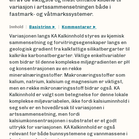
variasjon i artssammensetningen både i
fastmark- og våtmarkssystemer.
Innhold
Basistrinn
Kommentarer
Variasjonen langs KA Kalkinnhold styres av kjemisk
sammensetning og forvitringsegenskaper langs en
geologisk gradient fra kalkfattige silikatbergarter til
kalkrike karbonatbergarter. Viktige enkeltvariabler
som bidrar til denne komplekse miljøgradienten er pH
og konsentrasjonen av en rekke
mineralnæringsstoffer. Makronæringsstoffer som
kalium, natrium, kalsium og magnesium er viktigst,
men en rekke mikronæringsstoff bidrar også. KA
Kalkinnhold er valgt som betegnelse for denne lokale
komplekse miljøvariabelen, ikke fordi kalsiuminnhold i
seg selv er en hovedårsak til variasjonen i
artssammensetning, men fordi
kalsiumkonsentrasjonen i substratet er et godt
uttrykk for variasjonen. KA Kalkinnhold er også
relevant for både bunnsystemene og vannmassene i