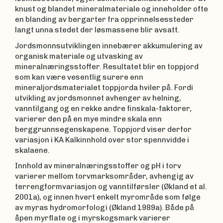
knust og blandet mineralmateriale og inneholder ofte
en blanding av bergarter fra opprinnelsessteder
langt unna stedet der løsmassene blir avsatt.
Jordsmonnsutviklingen innebærer akkumulering av
organisk materiale og utvasking av
mineralnæringsstoffer. Resultatet blir en toppjord
som kan være vesentlig surere enn
mineraljordsmaterialet toppjorda hviler på. Fordi
utvikling av jordsmonnet avhenger av helning,
vanntilgang og en rekke andre finskala-faktorer,
varierer den på en mye mindre skala enn
berggrunnsegenskapene. Toppjord viser derfor
variasjon i KA Kalkinnhold over stor spennvidde i
skalaene.
Innhold av mineralnæringsstoffer og pH i torv
varierer mellom torvmarksområder, avhengig av
terrengformvariasjon og vanntilførsler (Økland et al.
2001a), og innen hvert enkelt myrområde som følge
av myras hydromorfologi (Økland 1989a). Både på
åpen myrflate og i myrskogsmark varierer