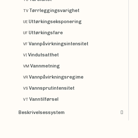
Tørrleggingsvarighet
TV
Uttørkingseksponering
UE
Uttørkingsfare
UF
Vannpåvirkningsintensitet
VF
Vindutsatthet
VI
Vannmetning
VM
Vannpåvirkningsregime
VR
Vannsprutintensitet
VS
Vanntilførsel
VT
Beskrivelsessystem