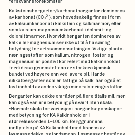
ferskvannsforekomster.
Kalksteinsbergarter/karbonatbergarter domineres
2-
av karbonat (CO
), som hovedsakelig finnes i form
3
av kalsiumkarbonat i kalkstein og kalkmarmor, eller
som kalsium-magnesiumkarbonat i dolomitt og
dolomittmarmor. Hvorvidt bergarten domineres av
kalk eller magnesium ser ikke ut til å ha særlig
betydning for artssammensetningen. Viktige plante-
næringsstoffer som kalium, nitrogen, fosfor og
magnesium er positivt korrelert med kalkinnholdet
fordi disse grunnstoffene er sterkere kjemisk
bundet ved høyere enn ved lavere pH. Harde
silikatbergarter som er fattige på kalk, har også et
lavt innhold av andre viktige mineralnæringsstoffer.
Bergarter kan dekke områder på flere titalls mil, men
kan også variere betydelig på svært liten skala.
«Normal» skala for variasjon i bergartsegenskaper
med betydning for KA Kalkinnhold er i
størrelsesorden 1–100 km. Berggrunnens
innflytelse på KA Kalkinnhold modifiseres av
løsmassedekke, og jordsmonn. Løsmasser består av