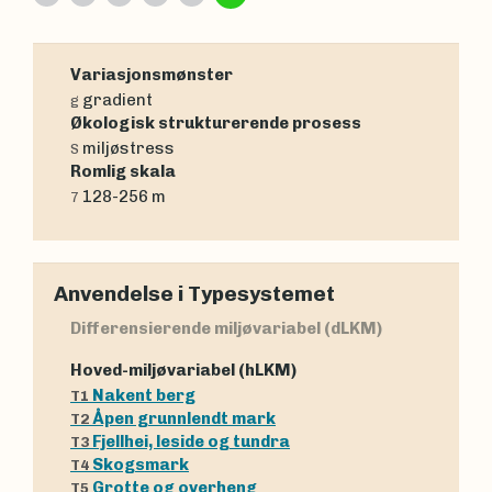
Variasjonsmønster
gradient
g
Økologisk strukturerende prosess
miljøstress
S
Romlig skala
128-256 m
7
Anvendelse i Typesystemet
Differensierende miljøvariabel (dLKM)
Hoved-miljøvariabel (hLKM)
Nakent berg
T1
Åpen grunnlendt mark
T2
Fjellhei, leside og tundra
T3
Skogsmark
T4
Grotte og overheng
T5