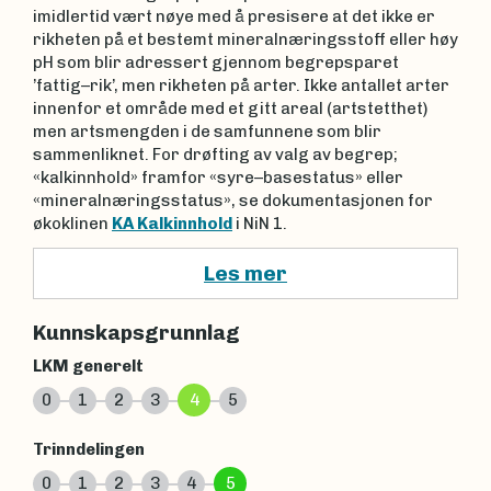
imidlertid vært nøye med å presisere at det ikke er
rikheten på et bestemt mineralnæringsstoff eller høy
pH som blir adressert gjennom begrepsparet
’fattig–rik’, men rikheten på arter. Ikke antallet arter
innenfor et område med et gitt areal (artstetthet)
men artsmengden i de samfunnene som blir
sammenliknet. For drøfting av valg av begrep;
«kalkinnhold» framfor «syre–basestatus» eller
«mineralnæringsstatus», se dokumentasjonen for
økoklinen
KA Kalkinnhold
i NiN 1.
Les mer
Kunnskapsgrunnlag
LKM generelt
0
1
2
3
4
5
Trinndelingen
0
1
2
3
4
5