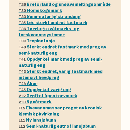
Breforland og snøavsmeltingsområde
T26
Flomskogsmark
T30
Semi-naturlig strandeng
T33
Løs sterkt endret fastmark
T35
Tørrlagte våtmarks- og
T36
ferskvannssystemer
Treplantasje
T38
Sterkt endret fastmark med preg av
T40
semi-naturlig eng
Oppdyrket mark med preg av semi-
T41
naturlig eng
Sterkt endret, varig fastmark med
T43
intensivt hevdpreg
Åker
T44
Oppdyrket varig eng
T45
Grøftet åpen torvmark
V12
Ny våtmark
V13
Elvevannmasser preget av kronisk
F12
kjemisk påvirkning
Ny innsjøbunn
L11
Semi-naturlig eutrof innsjøbunn
L12