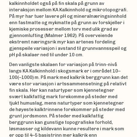
kalkinnholdet også på fin skala på grunn av
interaksjon mellom KA Kalkinnhold og mikrotopografi.
På myr har tuer lavere pH og mineralnæringsinnhold
enn fastmatte og mykmatte på grunn av forskjeller i
kjemiske prosesser mellom torv med ulik grad av
gjennomlufting (Malmer 1962). På overveiende
ekstremt næringsrik myr kan artenes fordeling
gjenspeile variasjon i avstand til grunnvannsspeil og
pH på skalaer ned til under 10 cm.
Den vanligste skalaen for variasjon på trinn-nivå
langs KA Kalkinnhold i skogsmark er i området 10–
100(–1000) m. På mark med kalkrik berggrunn kan det
være stor variasjon i artssammensetning på relativt
fin skala. Her kan naturtyper som kjennetegner
svært kalkfattig mark forekomme på steder med
tjukt humuslag, mens naturtyper som kjennetegner
de høyeste kalktrinnene forekommer på steder med
grunt jordsmonn. På steder med kalkfattig
berggrunn kan gunstige topografiske forhold,
løsmasser og kildevann kunne resultere i mark som
er opp til 4–5 basistrinn mer kalkrik enn