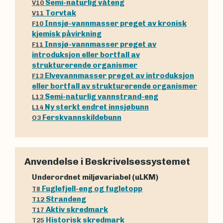
Semi-naturlig våteng
V10
Torvtak
V11
Innsjø-vannmasser preget av kronisk
F10
kjemisk påvirkning
Innsjø-vannmasser preget av
F11
introduksjon eller bortfall av
strukturerende organismer
Elvevannmasser preget av introduksjon
F13
eller bortfall av strukturerende organismer
Semi-naturlig vannstrand-eng
L13
Ny sterkt endret innsjøbunn
L14
Ferskvannskildebunn
O3
Anvendelse i Beskrivelsessystemet
Underordnet miljøvariabel (uLKM)
Fuglefjell-eng og fugletopp
T8
Strandeng
T12
Aktiv skredmark
T17
Historisk skredmark
T25