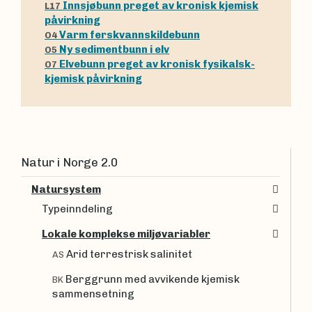
Innsjøbunn preget av kronisk kjemisk
L17
påvirkning
Varm ferskvannskildebunn
O4
Ny sedimentbunn i elv
O5
Elvebunn preget av kronisk fysikalsk-
O7
kjemisk påvirkning
Natur i Norge 2.0
Natursystem
Typeinndeling
Lokale komplekse miljøvariabler
Arid terrestrisk salinitet
AS
Berggrunn med avvikende kjemisk
BK
sammensetning