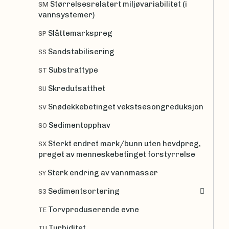
Størrelsesrelatert miljøvariabilitet (i
SM
vannsystemer)
Slåttemarkspreg
SP
Sandstabilisering
SS
Substrattype
ST
Skredutsatthet
SU
Snødekkebetinget vekstsesongreduksjon
SV
Sedimentopphav
SO
Sterkt endret mark/bunn uten hevdpreg,
SX
preget av menneskebetinget forstyrrelse
Sterk endring av vannmasser
SY
Sedimentsortering
S3
Torvproduserende evne
TE
Turbiditet
TU