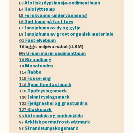
Afotisk (dyp) innsjø-sedimentbunn
L3
Helofyttsump
L4
Ferskvanns-undervannseng
L5
Gjøl-bunn på fast torv
L6
Innsjøbunn av dy og gytje
L7
Innsjøbunn av grovt organisk materiale
L8
Fast elvebunn
O1
Tilleggs-miljøvariabel (tLKM)
Grunn marin sedimentbunn
M4
Strandberg
T6
Mosetundra
T9
Rabbe
T14
Fosse-eng
T15
Åpen flomfastmark
T18
Oppfrysingsmark
T19
Isinnfrysingsmark
T20
Fjellgrashei og grastundra
T22
Blokkmark
T27
Våtsnøleie og snøleiekilde
V6
Arktisk permafrost-våtmark
V7
Strandsumpskogsmark
V8