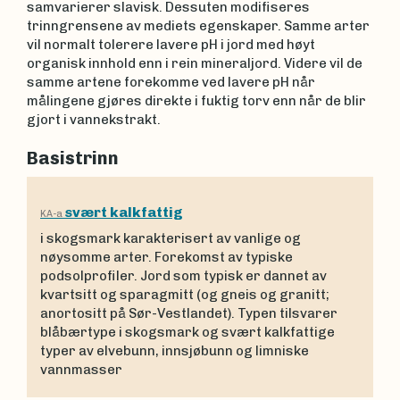
samvarierer slavisk. Dessuten modifiseres
trinngrensene av mediets egenskaper. Samme arter
vil normalt tolerere lavere pH i jord med høyt
organisk innhold enn i rein mineraljord. Videre vil de
samme artene forekomme ved lavere pH når
målingene gjøres direkte i fuktig torv enn når de blir
gjort i vannekstrakt.
Basistrinn
svært kalkfattig
KA-a
i skogsmark karakterisert av vanlige og
nøysomme arter. Forekomst av typiske
podsolprofiler. Jord som typisk er dannet av
kvartsitt og sparagmitt (og gneis og granitt;
anortositt på Sør-Vestlandet). Typen tilsvarer
blåbærtype i skogsmark og svært kalkfattige
typer av elvebunn, innsjøbunn og limniske
vannmasser