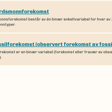
rdsmonnforekomst
nnsforekomst består av én binær enkeltvariabel for hver av 
nntyper.
silforekomst [observert forekomst av fossi
orekomst er en binær variabel (forekomst eller fravær av obs
).