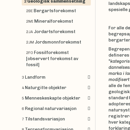
Geologisk sammensetning
2
landskaps
spesielle 
Bergartsforekomst
2BE
Mineralforekomst
2MI
For alle 
Jordartsforekomst
2JA
begrepsap
bergarten
Jordsmonnforekomst
2JM
Begrepene
Fossilforekomst
2FO
defineres
[observert forekomst av
"
kategoris
fossil]
dannelsesm
marka i l
Landform
3
modifisert
alle de f
Naturgitte objekter
4
geologisk
standard
Menneskeskapte objekter
5
adopteres 
Regional naturvariasjon
6
natursyst
registrer
Tilstandsvariasjon
7
hver kateg
forklaring
Terrengformvariasjon
8