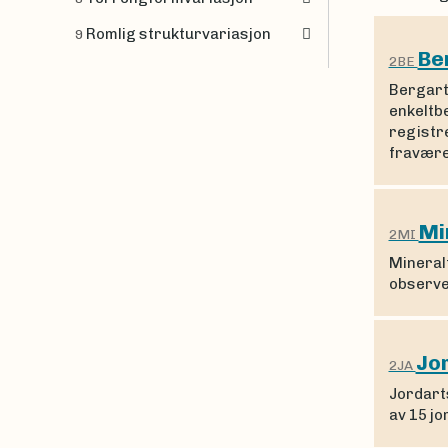
Romlig strukturvariasjon
9
Be
2BE
Bergart
enkeltb
registr
fravær
Mi
2MI
Mineralf
observe
Jo
2JA
Jordart
av 15 j