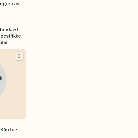
engige av
standard
pesifikke
bler.
 B4e for