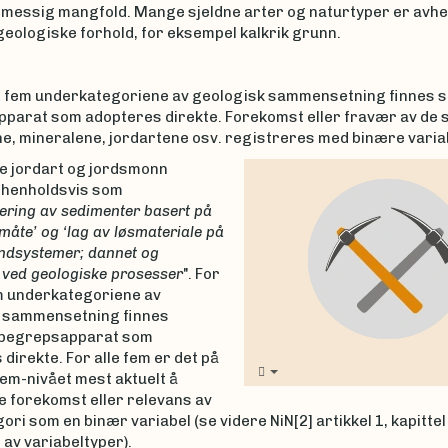
messig mangfold. Mange sjeldne arter og naturtyper er avh
geologiske forhold, for eksempel kalkrik grunn.
de fem underkategoriene av geologisk sammensetning finnes 
parat som adopteres direkte. Forekomst eller fravær av de s
e, mineralene, jordartene osv. registreres med binære varia
 jordart og jordsmonn
 henholdsvis som
ering av sedimenter basert på
åte’ og ‘lag av løsmateriale på
andsystemer; dannet og
 ved geologiske prosesser
". For
em underkategoriene av
 sammensetning finnes
 begrepsapparat som
direkte. For alle fem er det på
em-nivået mest aktuelt å
e forekomst eller relevans av
ori som en binær variabel (se videre NiN[2] artikkel 1, kapittel
 av variabeltyper).