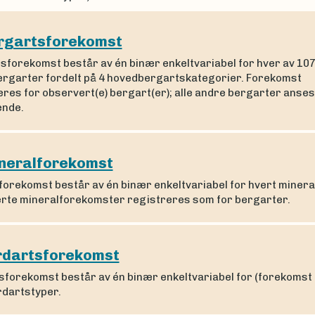
rgartsforekomst
sforekomst består av én binær enkeltvariabel for hver av 10
ergarter fordelt på 4 hovedbergartskategorier. Forekomst
eres for observert(e) bergart(er); alle andre bergarter anse
ende.
neralforekomst
orekomst består av én binær enkeltvariabel for hvert mineral
rte mineralforekomster registreres som for bergarter.
rdartsforekomst
sforekomst består av én binær enkeltvariabel for (forekomst 
ordartstyper.