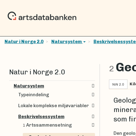
Natur i Norge 2.0
Natursystem
Beskrivelsessyst
Geo
2
Natur i Norge 2.0
Kil
NiN 2.0
Natursystem
Typeinndeling
Geolog
Lokale komplekse miljøvariabler
minera
Beskrivelsessystem
som fi
Artssammensetning
1
Den geolo