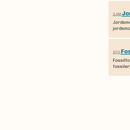
Jo
2JM
Jordsmo
jordsmo
Fos
2FO
Fossilf
fossiler