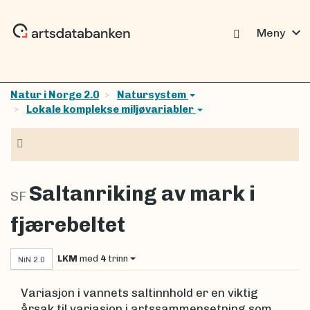
expand_more
Meny
Natur i Norge 2.0
Natursystem
Lokale komplekse miljøvariabler
Navigasjon
Saltanriking av mark i
SF
fjærebeltet
LKM
med
4
trinn
NiN 2.0
Variasjon i vannets saltinnhold er en viktig
årsak til variasjon i artssammensetning som