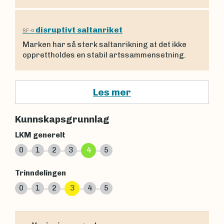
disruptivt saltanriket
SF-¤
Marken har så sterk saltanrikning at det ikke
opprettholdes en stabil artssammensetning.
Les mer
Kunnskapsgrunnlag
LKM generelt
0
1
2
3
4
5
Trinndelingen
0
1
2
3
4
5