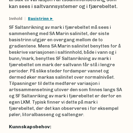
kan sees i saltvannsystemer og i fjærebeltet.
Innhold
Basistrinn
SF Saltanrikning av mark i fjærebeltet må sees i
sammenheng med SA Marin salinitet, der siste
basistrinn utgjør en overgang mellom de to
gradientene. Mens SA Marin salinitet benyttes for å
beskrive variasjonen i saltinnhold, både i vann og i
bunn/mark, benyttes SF Saltanrikning av mark i
fjærebeltet om mark der saltvann får stå i lengre
perioder. På slike steder fordamper vannet og
dermed øker markas salinitet over normalnivået.
Tilpasninger til dette medfører variasjon i
artssammensetning utover den som finnes langs SA
og SF Saltanriking av mark i fjærebeltet er derfor en
egen LKM. Typisk finner vi dette på mark i
fjærebeltet, der det kan observeres i for eksempel
pøler, litoralbasseng og saltenger.
Kunnskapsbehov: