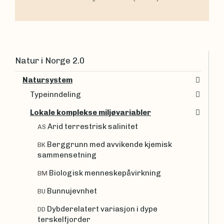
Natur i Norge 2.0
Natursystem
Typeinndeling
Lokale komplekse miljøvariabler
Arid terrestrisk salinitet
AS
Berggrunn med avvikende kjemisk
BK
sammensetning
Biologisk menneskepåvirkning
BM
Bunnujevnhet
BU
Dybderelatert variasjon i dype
DD
terskelfjorder