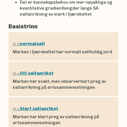
Det er kunnskapsbehov om mer nøyaktige og
kvantitative gradientlengder langs SA
saltanrikning av mark i fjærebeltet.
Basistrinn
normalsalt
SF-0
Marken i fjærebeltet har normalt saltholdig jord.
litt saltanriket
SF-a
Marken har svakt, men observerbart preg av
saltanrikning på artssammensetningen.
klart saltanriket
SF-b
Marken har klart preg av saltanrikning på
artssammensetningen