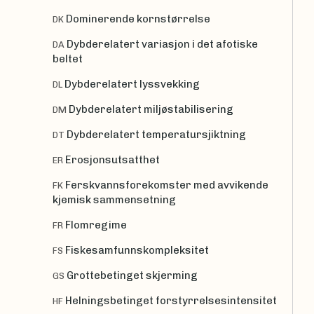
Dominerende kornstørrelse
DK
Dybderelatert variasjon i det afotiske
DA
beltet
Dybderelatert lyssvekking
DL
Dybderelatert miljøstabilisering
DM
Dybderelatert temperatursjiktning
DT
Erosjonsutsatthet
ER
Ferskvannsforekomster med avvikende
FK
kjemisk sammensetning
Flomregime
FR
Fiskesamfunnskompleksitet
FS
Grottebetinget skjerming
GS
Helningsbetinget forstyrrelsesintensitet
HF