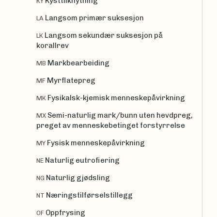
Kysttilknytning
KY
Langsom primær suksesjon
LA
Langsom sekundær suksesjon på
LK
korallrev
Markbearbeiding
MB
Myrflatepreg
MF
Fysikalsk-kjemisk menneskepåvirkning
MK
Semi-naturlig mark/bunn uten hevdpreg,
MX
preget av menneskebetinget forstyrrelse
Fysisk menneskepåvirkning
MY
Naturlig eutrofiering
NE
Naturlig gjødsling
NG
Næringstilførselstillegg
NT
Oppfrysing
OF