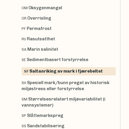
Oksygenmangel
OM
Overrisling
OR
Permafrost
PF
Rasutsatthet
RU
Marin salinitet
SA
Sedimentbasert forstyrrelse
SE
Saltanriking av mark i fjærebeltet
SF
Spesiell mark/bunn preget av historisk
SH
miljøstress eller forstyrrelse
Størrelsesrelatert miljøvariabilitet (i
SM
vannsystemer)
Slåttemarkspreg
SP
Sandstabilisering
SS