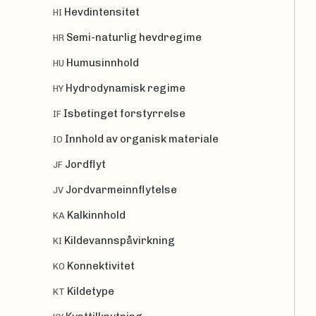
Hevdintensitet
HI
Semi-naturlig hevdregime
HR
Humusinnhold
HU
Hydrodynamisk regime
HY
Isbetinget forstyrrelse
IF
Innhold av organisk materiale
IO
Jordflyt
JF
Jordvarmeinnflytelse
JV
Kalkinnhold
KA
Kildevannspåvirkning
KI
Konnektivitet
KO
Kildetype
KT