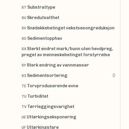
Substrattype
ST
Skredutsatthet
SU
Snødekkebetinget vekstsesongreduksjon
SV
Sedimentopphav
SO
Sterkt endret mark/bunn uten hevdpreg,
SX
preget av menneskebetinget forstyrrelse
Sterk endring av vannmasser
SY
Sedimentsortering
S3
Torvproduserende evne
TE
Turbiditet
TU
Tørrleggingsvarighet
TV
Uttørkingseksponering
UE
Uttørkingsfare
UF