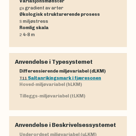
Variasjonsmønster
gradient av arter
ga
Økologisk strukturerende prosess
miljøstress
S
Romlig skala
4-8 m
2
Anvendelse i Typesystemet
Differensierende miljøvariabel (dLKM)
Saltanrikingsmark i fjæresonen
T11
Hoved-miljøvariabel (hLKM)
Tilleggs-miljøvariabel (tLKM)
Anvendelse i Beskrivelsessystemet
Underordnet miljøvariabel (uLKM)