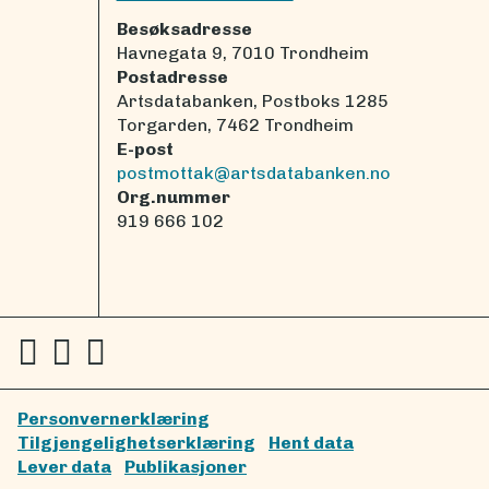
Besøksadresse
Havnegata 9, 7010 Trondheim
Postadresse
Artsdatabanken, Postboks 1285
Torgarden, 7462 Trondheim
E-post
postmottak@artsdatabanken.no
Org.nummer
919 666 102
Personvernerklæring
Tilgjengelighetserklæring
Hent data
Lever data
Publikasjoner