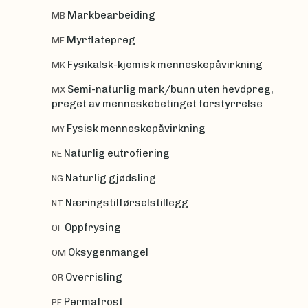
Markbearbeiding
MB
Myrflatepreg
MF
Fysikalsk-kjemisk menneskepåvirkning
MK
Semi-naturlig mark/bunn uten hevdpreg,
MX
preget av menneskebetinget forstyrrelse
Fysisk menneskepåvirkning
MY
Naturlig eutrofiering
NE
Naturlig gjødsling
NG
Næringstilførselstillegg
NT
Oppfrysing
OF
Oksygenmangel
OM
Overrisling
OR
Permafrost
PF