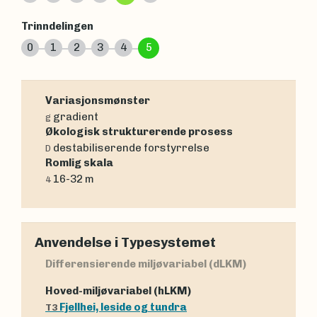
Trinndelingen
0
1
2
3
4
5
Variasjonsmønster
gradient
g
Økologisk strukturerende prosess
destabiliserende forstyrrelse
D
Romlig skala
16-32 m
4
Anvendelse i Typesystemet
Differensierende miljøvariabel (dLKM)
Hoved-miljøvariabel (hLKM)
Fjellhei, leside og tundra
T3