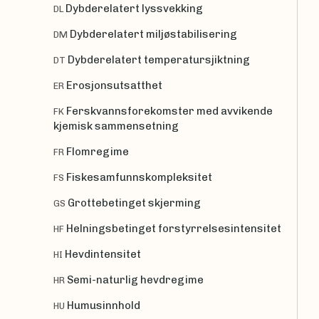
Dybderelatert lyssvekking
DL
Dybderelatert miljøstabilisering
DM
Dybderelatert temperatursjiktning
DT
Erosjonsutsatthet
ER
Ferskvannsforekomster med avvikende
FK
kjemisk sammensetning
Flomregime
FR
Fiskesamfunnskompleksitet
FS
Grottebetinget skjerming
GS
Helningsbetinget forstyrrelsesintensitet
HF
Hevdintensitet
HI
Semi-naturlig hevdregime
HR
Humusinnhold
HU