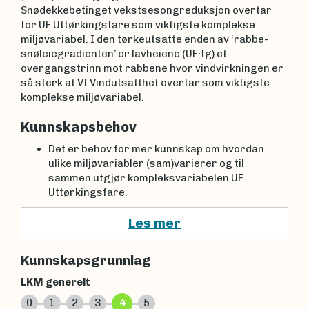
Snødekkebetinget vekstsesongreduksjon overtar
for UF Uttørkingsfare som viktigste komplekse
miljøvariabel. I den tørkeutsatte enden av ‘rabbe-
snøleiegradienten’ er lavheiene (UF∙fg) et
overgangstrinn mot rabbene hvor vindvirkningen er
så sterk at VI Vindutsatthet overtar som viktigste
komplekse miljøvariabel.
Kunnskapsbehov
Det er behov for mer kunnskap om hvordan
ulike miljøvariabler (sam)varierer og til
sammen utgjør kompleksvariabelen UF
Uttørkingsfare.
Les mer
Kunnskapsgrunnlag
LKM generelt
0
1
2
3
4
5