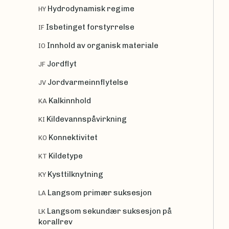
Hydrodynamisk regime
HY
Isbetinget forstyrrelse
IF
Innhold av organisk materiale
IO
Jordflyt
JF
Jordvarmeinnflytelse
JV
Kalkinnhold
KA
Kildevannspåvirkning
KI
Konnektivitet
KO
Kildetype
KT
Kysttilknytning
KY
Langsom primær suksesjon
LA
Langsom sekundær suksesjon på
LK
korallrev