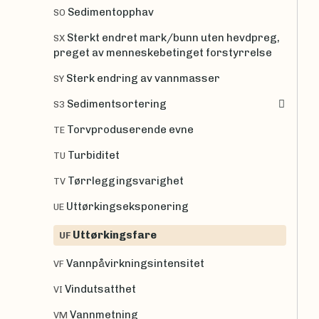
Sedimentopphav
SO
Sterkt endret mark/bunn uten hevdpreg,
SX
preget av menneskebetinget forstyrrelse
Sterk endring av vannmasser
SY
Sedimentsortering
S3
Torvproduserende evne
TE
Turbiditet
TU
Tørrleggingsvarighet
TV
Uttørkingseksponering
UE
Uttørkingsfare
UF
Vannpåvirkningsintensitet
VF
Vindutsatthet
VI
Vannmetning
VM