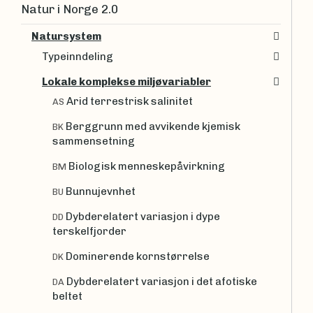
Natur i Norge 2.0
Natursystem
Typeinndeling
Lokale komplekse miljøvariabler
Arid terrestrisk salinitet
AS
Berggrunn med avvikende kjemisk
BK
sammensetning
Biologisk menneskepåvirkning
BM
Bunnujevnhet
BU
Dybderelatert variasjon i dype
DD
terskelfjorder
Dominerende kornstørrelse
DK
Dybderelatert variasjon i det afotiske
DA
beltet