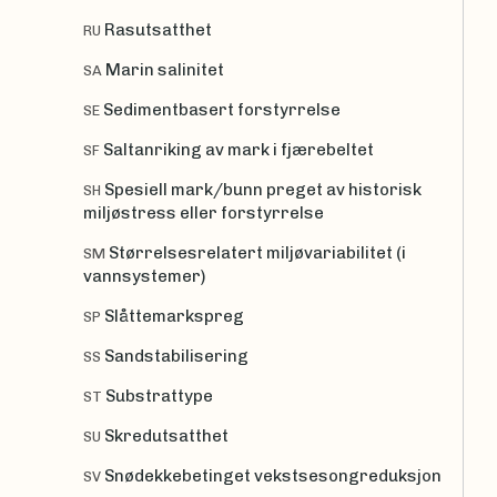
Rasutsatthet
RU
Marin salinitet
SA
Sedimentbasert forstyrrelse
SE
Saltanriking av mark i fjærebeltet
SF
Spesiell mark/bunn preget av historisk
SH
miljøstress eller forstyrrelse
Størrelsesrelatert miljøvariabilitet (i
SM
vannsystemer)
Slåttemarkspreg
SP
Sandstabilisering
SS
Substrattype
ST
Skredutsatthet
SU
Snødekkebetinget vekstsesongreduksjon
SV