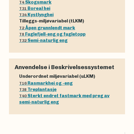
Skogsmark
T4
Boreal hei
T31
Kystlynghei
T34
Tilleggs-miljøvariabel (tLKM)
Åpen grunnlendt mark
T2
Fuglefjell-eng og fugletopp
T8
Semi-naturlig eng
T32
Anvendelse i Beskrivelsessystemet
Underordnet miljøvariabel (uLKM)
Rasmarkhei og -eng
T16
Treplantasje
T38
Sterkt endret fastmark med preg av
T40
semi-naturlig eng