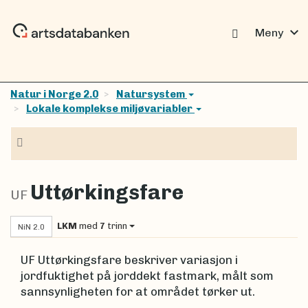
expand_more
Meny
Natur i Norge 2.0
Natursystem
Lokale komplekse miljøvariabler
Navigasjon
Uttørkingsfare
UF
LKM
med
7
trinn
NiN 2.0
UF Uttørkingsfare beskriver variasjon i
jordfuktighet på jorddekt fastmark, målt som
sannsynligheten for at området tørker ut.