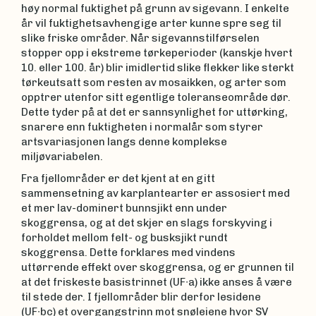
høy normal fuktighet på grunn av sigevann. I enkelte
år vil fuktighetsavhengige arter kunne spre seg til
slike friske områder. Når sigevannstilførselen
stopper opp i ekstreme tørkeperioder (kanskje hvert
10. eller 100. år) blir imidlertid slike flekker like sterkt
tørkeutsatt som resten av mosaikken, og arter som
opptrer utenfor sitt egentlige toleranseområde dør.
Dette tyder på at det er sannsynlighet for uttørking,
snarere enn fuktigheten i normalår som styrer
artsvariasjonen langs denne komplekse
miljøvariabelen.
Fra fjellområder er det kjent at en gitt
sammensetning av karplantearter er assosiert med
et mer lav-dominert bunnsjikt enn under
skoggrensa, og at det skjer en slags forskyving i
forholdet mellom felt- og busksjikt rundt
skoggrensa. Dette forklares med vindens
uttørrende effekt over skoggrensa, og er grunnen til
at det friskeste basistrinnet (UF∙a) ikke anses å være
til stede der. I fjellområder blir derfor lesidene
(UF∙bc) et overgangstrinn mot snøleiene hvor SV