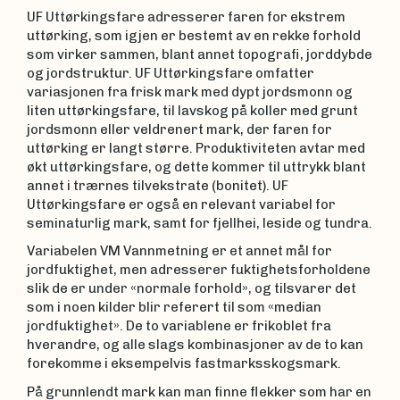
UF Uttørkingsfare adresserer faren for ekstrem
uttørking, som igjen er bestemt av en rekke forhold
som virker sammen, blant annet topografi, jorddybde
og jordstruktur. UF Uttørkingsfare omfatter
variasjonen fra frisk mark med dypt jordsmonn og
liten uttørkingsfare, til lavskog på koller med grunt
jordsmonn eller veldrenert mark, der faren for
uttørking er langt større. Produktiviteten avtar med
økt uttørkingsfare, og dette kommer til uttrykk blant
annet i trærnes tilvekstrate (bonitet). UF
Uttørkingsfare er også en relevant variabel for
seminaturlig mark, samt for fjellhei, leside og tundra.
Variabelen VM Vannmetning er et annet mål for
jordfuktighet, men adresserer fuktighetsforholdene
slik de er under «normale forhold», og tilsvarer det
som i noen kilder blir referert til som «median
jordfuktighet». De to variablene er frikoblet fra
hverandre, og alle slags kombinasjoner av de to kan
forekomme i eksempelvis fastmarksskogsmark.
På grunnlendt mark kan man finne flekker som har en