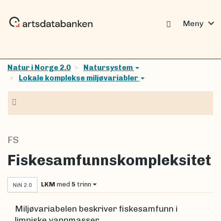
expand_more
Meny
Natur i Norge 2.0
Natursystem
Lokale komplekse miljøvariabler
Navigasjon
FS
Fiskesamfunnskompleksitet
LKM
med
5
trinn
NiN 2.0
Miljøvariabelen beskriver fiskesamfunn i
limniske vannmasser.