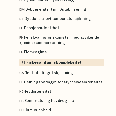
DL
Dybderelatert miljøstabilisering
DM
Dybderelatert temperatursjiktning
DT
Erosjonsutsatthet
ER
Ferskvannsforekomster med avvikende
FK
kjemisk sammensetning
Flomregime
FR
Fiskesamfunnskompleksitet
FS
Grottebetinget skjerming
GS
Helningsbetinget forstyrrelsesintensitet
HF
Hevdintensitet
HI
Semi-naturlig hevdregime
HR
Humusinnhold
HU