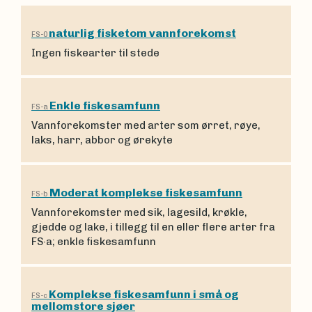
naturlig fisketom vannforekomst
FS-0
Ingen fiskearter til stede
Enkle fiskesamfunn
FS-a
Vannforekomster med arter som ørret, røye,
laks, harr, abbor og ørekyte
Moderat komplekse fiskesamfunn
FS-b
Vannforekomster med sik, lagesild, krøkle,
gjedde og lake, i tillegg til en eller flere arter fra
FS·a; enkle fiskesamfunn
Komplekse fiskesamfunn i små og
FS-c
mellomstore sjøer