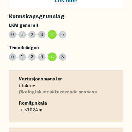
Les mer
Kunnskapsgrunnlag
LKM generelt
0
1
2
3
4
5
Trinndelingen
0
1
2
3
4
5
Variasjonsmønster
faktor
f
Økologisk strukturerende prosess
Romlig skala
>1024 m
10