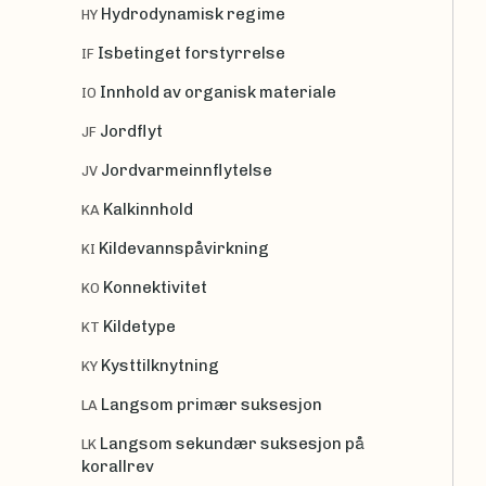
Hydrodynamisk regime
HY
Isbetinget forstyrrelse
IF
Innhold av organisk materiale
IO
Jordflyt
JF
Jordvarmeinnflytelse
JV
Kalkinnhold
KA
Kildevannspåvirkning
KI
Konnektivitet
KO
Kildetype
KT
Kysttilknytning
KY
Langsom primær suksesjon
LA
Langsom sekundær suksesjon på
LK
korallrev