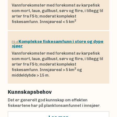
Vannforekomster med forekomst av karpefisk
som mort, laue, gullbust, sørv og flire, i tillegg til
arter fra FS·b; moderat komplekst
2
fiskesamfunn. Innsjøareal < 5 km
Komplekse fiskesamfunn i store og dype
FS-d
sjøer
Vannforekomster med forekomst av karpefisk
som mort, laue, gullbust, sørv og flire, i tillegg til
arter fra FS·b; moderat komplekst
2
fiskesamfunn. Innsjøareal > 5 km
og
middeldybde > 15 m.
Kunnskapsbehov
Det er generelt god kunnskap om effekten
fiskeartene har på planktonsamfunnet i innsjøer.