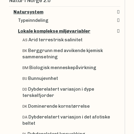
Natur i Norge 2.0
Natursystem
Typeinndeling
Lokale komplekse miljøvariabler
Arid terrestrisk salinitet
AS
Berggrunn med avvikende kjemisk
BK
sammensetning
Biologisk menneskepåvirkning
BM
Bunnujevnhet
BU
Dybderelatert variasjon i dype
DD
terskelfjorder
Dominerende kornstørrelse
DK
Dybderelatert variasjon i det afotiske
DA
beltet
Dybderelatert lyssvekking