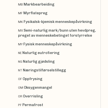
Markbearbeiding
MB
Myrflatepreg
MF
Fysikalsk-kjemisk menneskepåvirkning
MK
Semi-naturlig mark/bunn uten hevdpreg,
MX
preget av menneskebetinget forstyrrelse
Fysisk menneskepåvirkning
MY
Naturlig eutrofiering
NE
Naturlig gjødsling
NG
Næringstilførselstillegg
NT
Oppfrysing
OF
Oksygenmangel
OM
Overrisling
OR
Permafrost
PF