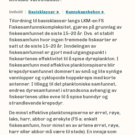
Innhold
Basisklasser
Kunnskapsbehov
Tilordning til basisklasser langs LKM-en FS
Fiskesamfunnskompleksitet, gjøres på grunnlag av
fiskesamfunnet de siste 15–20 år. Dvs. et stabilt
fiskesamfunn hvor ingen fremmede fiskearter er
satt ut de siste 15–20 år. Inndelingen av
fiskesamfunnet er gjort med utgangspunkt i
fiskeartenes effektivitet til å spise dyreplankton. I
fiskesamfunn med effektive planktonspisere blir
krepsdyrsamfunnet dominert av små og lite synlige
vannlopper og cyklopoide hoppekreps med korte
antenner. I tillegg til det planktoniske samfunnet,
endres dyresamfunnet i strandsona avhengig av
fiskeartenes ulike evne til å spise bunndyr og
strandlevende krepsdyr.
De minst effektive planktonspiserne er ørret, røye,
laks, harr, abbor og ørekyte (FS·a: enkelt
fiskesamfunn, hvor minst en av artene ørret, røye,
harr eller abbor må være til stede). En innsjø som