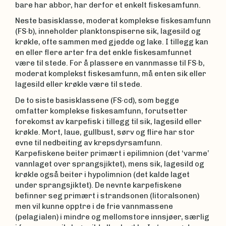
bare har abbor, har derfor et enkelt fiskesamfunn.
Neste basisklasse, moderat komplekse fiskesamfunn
(FS·b), inneholder planktonspiserne sik, lagesild og
krøkle, ofte sammen med gjedde og lake. I tillegg kan
en eller flere arter fra det enkle fiskesamfunnet
være til stede. For å plassere en vannmasse til FS·b,
moderat komplekst fiskesamfunn, må enten sik eller
lagesild eller krøkle være til stede.
De to siste basisklassene (FS·cd), som begge
omfatter komplekse fiskesamfunn, forutsetter
forekomst av karpefisk i tillegg til sik, lagesild eller
krøkle. Mort, laue, gullbust, sørv og flire har stor
evne til nedbeiting av krepsdyrsamfunn.
Karpefiskene beiter primært i epilimnion (det ‘varme’
vannlaget over sprangsjiktet), mens sik, lagesild og
krøkle også beiter i hypolimnion (det kalde laget
under sprangsjiktet). De nevnte karpefiskene
befinner seg primært i strandsonen (litoralsonen)
men vil kunne opptre i de frie vannmassene
(pelagialen) i mindre og mellomstore innsjøer, særlig