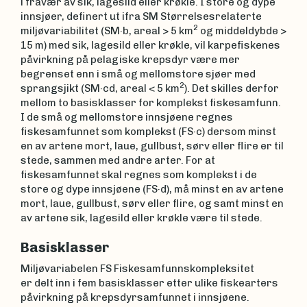
i fravær av sik, lagesild eller krøkle. I store og dype
innsjøer, definert ut ifra SM Størrelsesrelaterte
2
miljøvariabilitet (SM·b, areal > 5 km
og middeldybde >
15 m) med sik, lagesild eller krøkle, vil karpefiskenes
påvirkning på pelagiske krepsdyr være mer
begrenset enn i små og mellomstore sjøer med
2
sprangsjikt (SM·cd, areal < 5 km
). Det skilles derfor
mellom to basisklasser for komplekst fiskesamfunn.
I de små og mellomstore innsjøene regnes
fiskesamfunnet som komplekst (FS·c) dersom minst
en av artene mort, laue, gullbust, sørv eller flire er til
stede, sammen med andre arter. For at
fiskesamfunnet skal regnes som komplekst i de
store og dype innsjøene (FS·d), må minst en av artene
mort, laue, gullbust, sørv eller flire, og samt minst en
av artene sik, lagesild eller krøkle være til stede.
Basisklasser
Miljøvariabelen FS Fiskesamfunnskompleksitet
er delt inn i fem basisklasser etter ulike fiskearters
påvirkning på krepsdyrsamfunnet i innsjøene.