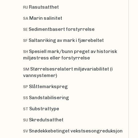
Rasutsatthet
RU
Marin salinitet
SA
Sedimentbasert forstyrrelse
SE
Saltanriking av mark i fjærebeltet
SF
Spesiell mark/bunn preget av historisk
SH
miljøstress eller forstyrrelse
Størrelsesrelatert miljøvariabilitet (i
SM
vannsystemer)
Slåttemarkspreg
SP
Sandstabilisering
SS
Substrattype
ST
Skredutsatthet
SU
Snødekkebetinget vekstsesongreduksjon
SV