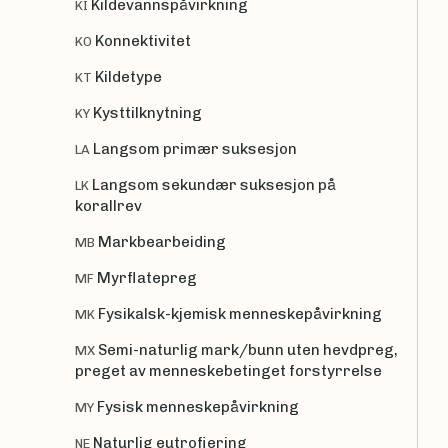
Kildevannspåvirkning
KI
Konnektivitet
KO
Kildetype
KT
Kysttilknytning
KY
Langsom primær suksesjon
LA
Langsom sekundær suksesjon på
LK
korallrev
Markbearbeiding
MB
Myrflatepreg
MF
Fysikalsk-kjemisk menneskepåvirkning
MK
Semi-naturlig mark/bunn uten hevdpreg,
MX
preget av menneskebetinget forstyrrelse
Fysisk menneskepåvirkning
MY
Naturlig eutrofiering
NE