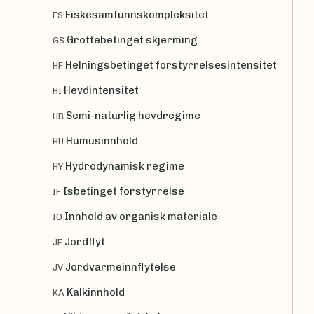
Fiskesamfunnskompleksitet
FS
Grottebetinget skjerming
GS
Helningsbetinget forstyrrelsesintensitet
HF
Hevdintensitet
HI
Semi-naturlig hevdregime
HR
Humusinnhold
HU
Hydrodynamisk regime
HY
Isbetinget forstyrrelse
IF
Innhold av organisk materiale
IO
Jordflyt
JF
Jordvarmeinnflytelse
JV
Kalkinnhold
KA