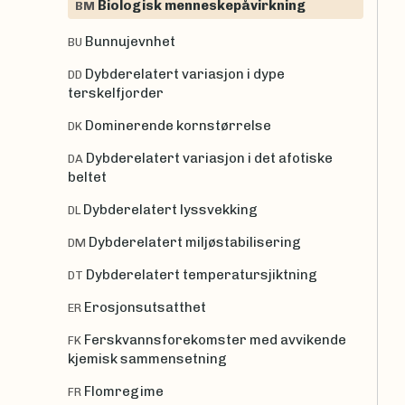
Biologisk menneskepåvirkning
BM
Bunnujevnhet
BU
Dybderelatert variasjon i dype
DD
terskelfjorder
Dominerende kornstørrelse
DK
Dybderelatert variasjon i det afotiske
DA
beltet
Dybderelatert lyssvekking
DL
Dybderelatert miljøstabilisering
DM
Dybderelatert temperatursjiktning
DT
Erosjonsutsatthet
ER
Ferskvannsforekomster med avvikende
FK
kjemisk sammensetning
Flomregime
FR