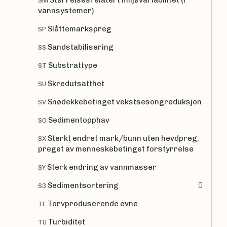
SM
vannsystemer)
Slåttemarkspreg
SP
Sandstabilisering
SS
Substrattype
ST
Skredutsatthet
SU
Snødekkebetinget vekstsesongreduksjon
SV
Sedimentopphav
SO
Sterkt endret mark/bunn uten hevdpreg,
SX
preget av menneskebetinget forstyrrelse
Sterk endring av vannmasser
SY
Sedimentsortering
S3
Torvproduserende evne
TE
Turbiditet
TU