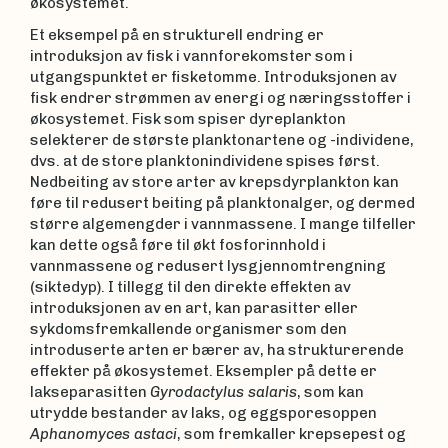
økosystemet.
Et eksempel på en strukturell endring er
introduksjon av fisk i vannforekomster som i
utgangspunktet er fisketomme. Introduksjonen av
fisk endrer strømmen av energi og næringsstoffer i
økosystemet. Fisk som spiser dyreplankton
selekterer de største planktonartene og -individene,
dvs. at de store planktonindividene spises først.
Nedbeiting av store arter av krepsdyrplankton kan
føre til redusert beiting på planktonalger, og dermed
større algemengder i vannmassene. I mange tilfeller
kan dette også føre til økt fosforinnhold i
vannmassene og redusert lysgjennomtrengning
(siktedyp). I tillegg til den direkte effekten av
introduksjonen av en art, kan parasitter eller
sykdomsfremkallende organismer som den
introduserte arten er bærer av, ha strukturerende
effekter på økosystemet. Eksempler på dette er
lakseparasitten
Gyrodactylus salaris
, som kan
utrydde bestander av laks, og eggsporesoppen
Aphanomyces astaci
, som fremkaller krepsepest og