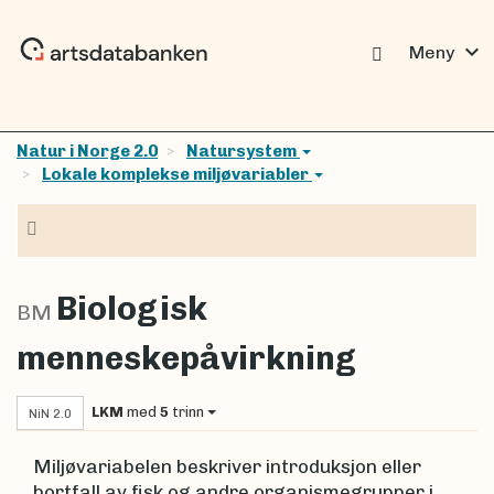
expand_more
Meny
Natur i Norge 2.0
Natursystem
Lokale komplekse miljøvariabler
Navigasjon
Biologisk
BM
menneskepåvirkning
LKM
med
5
trinn
NiN 2.0
Miljøvariabelen beskriver introduksjon eller
bortfall av fisk og andre organismegrupper i