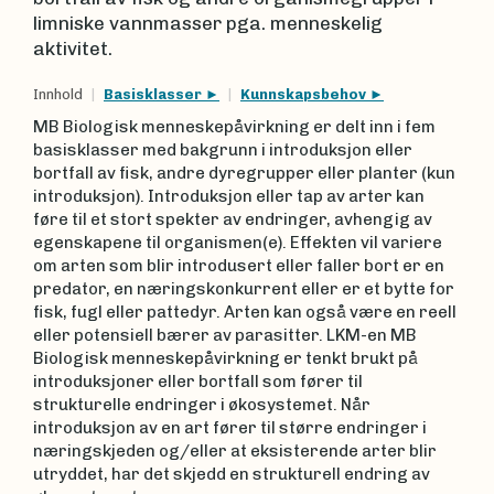
limniske vannmasser pga. menneskelig
aktivitet.
Innhold
Basisklasser
Kunnskapsbehov
MB Biologisk menneskepåvirkning er delt inn i fem
basisklasser med bakgrunn i introduksjon eller
bortfall av fisk, andre dyregrupper eller planter (kun
introduksjon). Introduksjon eller tap av arter kan
føre til et stort spekter av endringer, avhengig av
egenskapene til organismen(e). Effekten vil variere
om arten som blir introdusert eller faller bort er en
predator, en næringskonkurrent eller er et bytte for
fisk, fugl eller pattedyr. Arten kan også være en reell
eller potensiell bærer av parasitter. LKM-en MB
Biologisk menneskepåvirkning er tenkt brukt på
introduksjoner eller bortfall som fører til
strukturelle endringer i økosystemet. Når
introduksjon av en art fører til større endringer i
næringskjeden og/eller at eksisterende arter blir
utryddet, har det skjedd en strukturell endring av