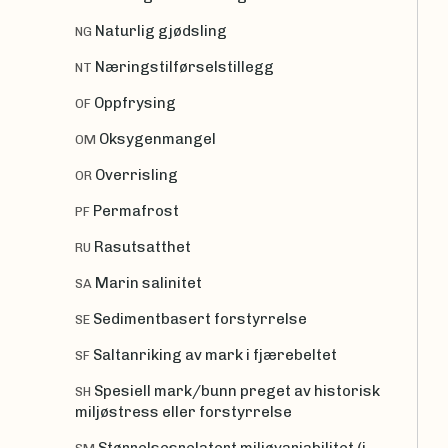
Naturlig gjødsling
NG
Næringstilførselstillegg
NT
Oppfrysing
OF
Oksygenmangel
OM
Overrisling
OR
Permafrost
PF
Rasutsatthet
RU
Marin salinitet
SA
Sedimentbasert forstyrrelse
SE
Saltanriking av mark i fjærebeltet
SF
Spesiell mark/bunn preget av historisk
SH
miljøstress eller forstyrrelse
Størrelsesrelatert miljøvariabilitet (i