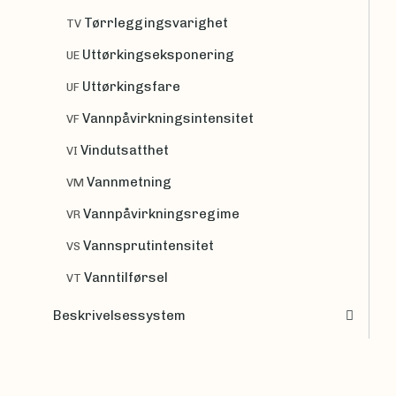
Tørrleggingsvarighet
TV
Uttørkingseksponering
UE
Uttørkingsfare
UF
Vannpåvirkningsintensitet
VF
Vindutsatthet
VI
Vannmetning
VM
Vannpåvirkningsregime
VR
Vannsprutintensitet
VS
Vanntilførsel
VT
Beskrivelsessystem