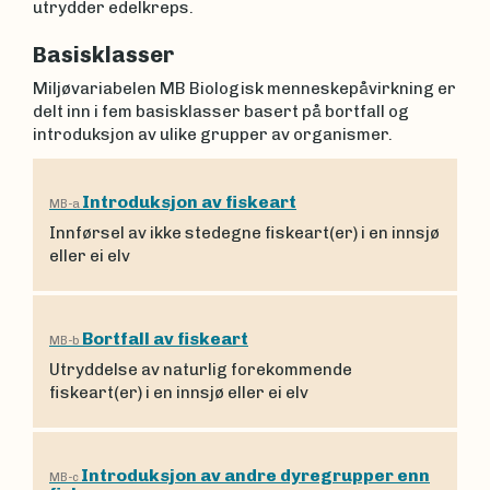
utrydder edelkreps.
Basisklasser
Miljøvariabelen MB Biologisk menneskepåvirkning er
delt inn i fem basisklasser basert på bortfall og
introduksjon av ulike grupper av organismer.
Introduksjon av fiskeart
MB-a
Innførsel av ikke stedegne fiskeart(er) i en innsjø
eller ei elv
Bortfall av fiskeart
MB-b
Utryddelse av naturlig forekommende
fiskeart(er) i en innsjø eller ei elv
Introduksjon av andre dyregrupper enn
MB-c