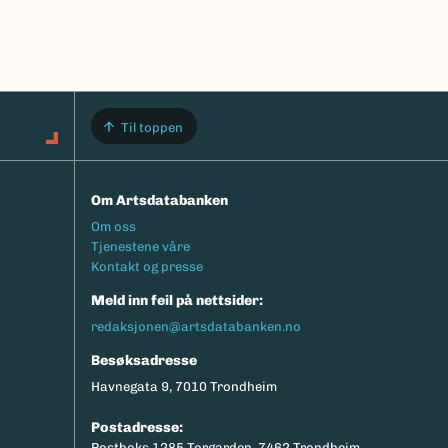
Til toppen
Om Artsdatabanken
Footermeny
Om oss
Tjenestene våre
Kontakt og presse
Meld inn feil på nettsider:
redaksjonen@artsdatabanken.no
Besøksadresse
Havnegata 9, 7010 Trondheim
Postadresse:
Postboks 1285 Torgarden, 7462 Trondheim