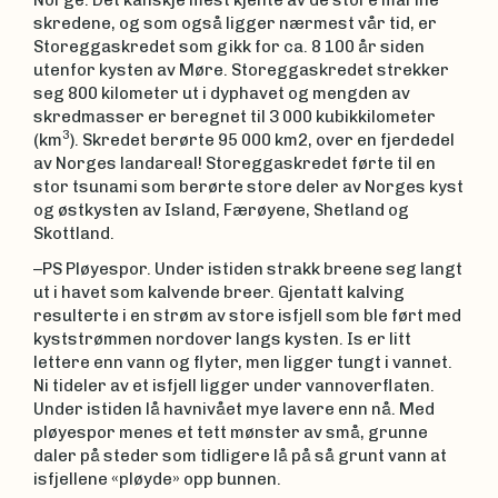
Norge. Det kanskje mest kjente av de store marine
skredene, og som også ligger nærmest vår tid, er
Storeggaskredet som gikk for ca. 8 100 år siden
utenfor kysten av Møre. Storeggaskredet strekker
seg 800 kilometer ut i dyphavet og mengden av
skredmasser er beregnet til 3 000 kubikkilometer
3
(km
). Skredet berørte 95 000 km2, over en fjerdedel
av Norges landareal! Storeggaskredet førte til en
stor tsunami som berørte store deler av Norges kyst
og østkysten av Island, Færøyene, Shetland og
Skottland.
–PS Pløyespor. Under istiden strakk breene seg langt
ut i havet som kalvende breer. Gjentatt kalving
resulterte i en strøm av store isfjell som ble ført med
kyststrømmen nordover langs kysten. Is er litt
lettere enn vann og flyter, men ligger tungt i vannet.
Ni tideler av et isfjell ligger under vannoverflaten.
Under istiden lå havnivået mye lavere enn nå. Med
pløyespor menes et tett mønster av små, grunne
daler på steder som tidligere lå på så grunt vann at
isfjellene «pløyde» opp bunnen.