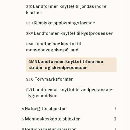
Landformer knyttet til jordas indre
3IK
krefter
Kjemiske oppløsningsformer
3KJ
Landformer knyttet til kystprosesser
3KP
Landformer knyttet til
3ML
massebevegelse på land
Landformer knyttet til marine
3MR
strøm- og skredprosesser
Torvmarksformer
3TO
Landformer knyttet til vindprosesser:
3VI
flygesanddyne
Naturgitte objekter
4
Menneskeskapte objekter
5
Regional naturvariasjon
6