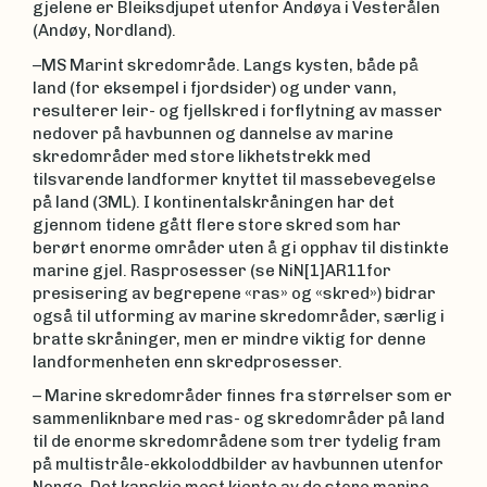
gjelene er Bleiksdjupet utenfor Andøya i Vesterålen
(Andøy, Nordland).
–MS Marint skredområde. Langs kysten, både på
land (for eksempel i fjordsider) og under vann,
resulterer leir- og fjellskred i forflytning av masser
nedover på havbunnen og dannelse av marine
skredområder med store likhetstrekk med
tilsvarende landformer knyttet til massebevegelse
på land (3ML). I kontinentalskråningen har det
gjennom tidene gått flere store skred som har
berørt enorme områder uten å gi opphav til distinkte
marine gjel. Rasprosesser (se NiN[1]AR11for
presisering av begrepene «ras» og «skred») bidrar
også til utforming av marine skredområder, særlig i
bratte skråninger, men er mindre viktig for denne
landformenheten enn skredprosesser.
– Marine skredområder finnes fra størrelser som er
sammenliknbare med ras- og skredområder på land
til de enorme skredområdene som trer tydelig fram
på multistråle-ekkoloddbilder av havbunnen utenfor