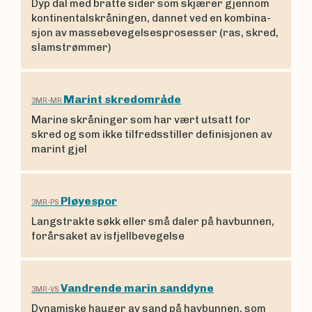
Dyp dal med bratte sider som skjærer gjennom
kontinen­talskråningen, dan­net ved en kombina­
sjon av massebeve­gel­sesprosesser (ras, skred,
slamstrøm­mer)
Marint skredområde
3MR-MR
Marine skråninger som har vært utsatt for
skred og som ikke tilfredsstiller definisjonen av
marint gjel
Pløyespor
3MR-PS
Langstrakte søkk eller små daler på havbunnen,
forårsaket av isfjellbevegelse
Vandrende marin sanddyne
3MR-VS
Dynamiske hauger av sand på havbun­nen, som