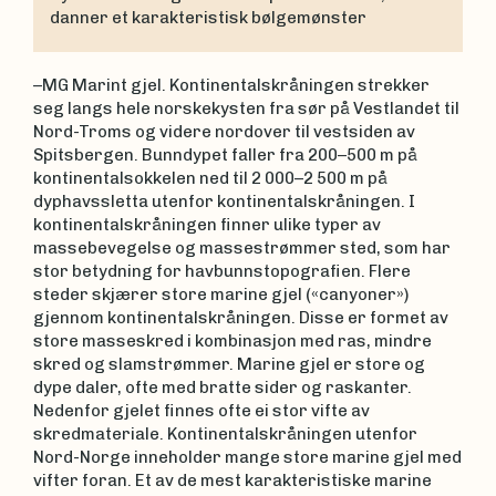
danner et karakteristisk bølgemønster
–MG Marint gjel. Kontinentalskråningen strekker
seg langs hele norskekysten fra sør på Vestlandet til
Nord-Troms og videre nordover til vestsiden av
Spitsbergen. Bunndypet faller fra 200–500 m på
kontinentalsokkelen ned til 2 000–2 500 m på
dyphavssletta utenfor kontinentalskråningen. I
kontinentalskråningen finner ulike typer av
massebevegelse og massestrømmer sted, som har
stor betydning for havbunnstopografien. Flere
steder skjærer store marine gjel («canyoner»)
gjennom kontinentalskråningen. Disse er formet av
store masseskred i kombinasjon med ras, mindre
skred og slamstrømmer. Marine gjel er store og
dype daler, ofte med bratte sider og raskanter.
Nedenfor gjelet finnes ofte ei stor vifte av
skredmateriale. Kontinentalskråningen utenfor
Nord-Norge inneholder mange store marine gjel med
vifter foran. Et av de mest karakteristiske marine