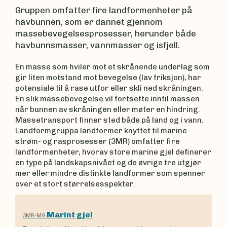
Gruppen omfatter fire landformenheter på
havbunnen, som er dannet gjennom
massebevegelsesprosesser, herunder både
havbunnsmasser, vannmasser og isfjell.
En masse som hviler mot et skrånende underlag som
gir liten motstand mot bevegelse (lav friksjon), har
potensiale til å rase utfor eller skli ned skråningen.
En slik massebevegelse vil fortsette inntil massen
når bunnen av skråningen eller møter en hindring.
Massetransport finner sted både på land og i vann.
Landformgruppa landformer knyttet til marine
strøm- og rasprosesser (3MR) omfatter fire
landformenheter, hvorav store marine gjel definerer
en type på landskapsnivået og de øvrige tre utgjør
mer eller mindre distinkte landformer som spenner
over et stort størrelsesspekter.
Marint gjel
3MR-MG