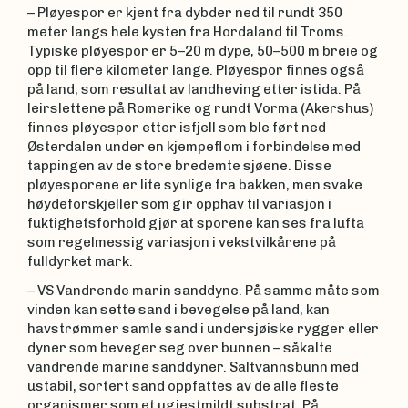
– Pløyespor er kjent fra dybder ned til rundt 350
meter langs hele kysten fra Hordaland til Troms.
Typiske pløyespor er 5–20 m dype, 50–500 m breie og
opp til flere kilometer lange. Pløyespor finnes også
på land, som resultat av landheving etter istida. På
leirslettene på Romerike og rundt Vorma (Akershus)
finnes pløyespor etter isfjell som ble ført ned
Østerdalen under en kjempeflom i forbindelse med
tappingen av de store bredemte sjøene. Disse
pløyesporene er lite synlige fra bakken, men svake
høydeforskjeller som gir opphav til variasjon i
fuktighetsforhold gjør at sporene kan ses fra lufta
som regelmessig variasjon i vekstvilkårene på
fulldyrket mark.
– VS Vandrende marin sanddyne. På samme måte som
vinden kan sette sand i bevegelse på land, kan
havstrømmer samle sand i undersjøiske rygger eller
dyner som beveger seg over bunnen – såkalte
vandrende marine sanddyner. Saltvannsbunn med
ustabil, sortert sand oppfattes av de alle fleste
organismer som et ugjestmildt substrat. På