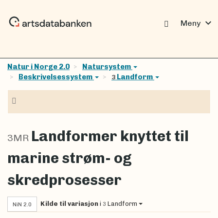
expand_more
Meny
Natur i Norge 2.0
Natursystem
Beskrivelsessystem
Landform
3
Navigasjon
Landformer knyttet til
3MR
marine strøm- og
skredprosesser
Kilde til variasjon
i
Landform
3
NiN 2.0