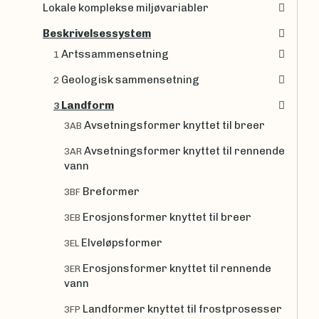
Lokale komplekse miljøvariabler
Beskrivelsessystem
Artssammensetning
1
Geologisk sammensetning
2
Landform
3
Avsetningsformer knyttet til breer
3AB
Avsetningsformer knyttet til rennende
3AR
vann
Breformer
3BF
Erosjonsformer knyttet til breer
3EB
Elveløpsformer
3EL
Erosjonsformer knyttet til rennende
3ER
vann
Landformer knyttet til frostprosesser
3FP