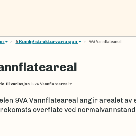
em
Romlig strukturvariasjon
Vannflateareal
9
9VA
annflateareal
de til variasjon
i
Vannflateareal
9VA
elen 9VA Vannflateareal angir arealet av 
rekomsts overflate ved normalvannstand