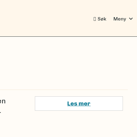
expand_more
Søk
Meny
en
Les mer
.