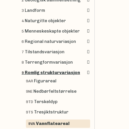
Geologisk sammensetning
2
Landform
3
Naturgitte objekter
4
Menneskeskapte objekter
5
Regional naturvariasjon
6
Tilstandsvariasjon
7
Terrengformvariasjon
8
Romlig strukturvariasjon
9
Figurareal
9AR
Nedbørfeltstørrelse
9NE
Terskeldyp
9TD
Tresjiktstruktur
9TS
Vannflateareal
9VA