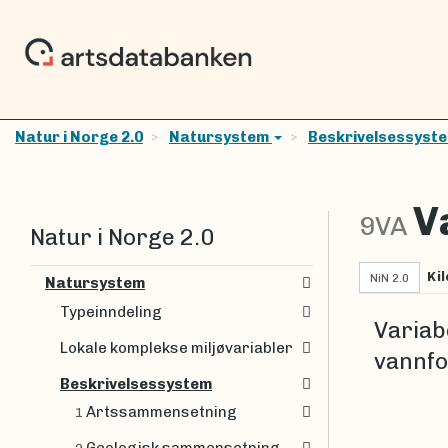
Natur i Norge 2.0
Natursystem
Beskrivelsessyst
V
9VA
Natur i Norge 2.0
Kil
NiN 2.0
Natursystem
Typeinndeling
Variab
Lokale komplekse miljøvariabler
vannfo
Beskrivelsessystem
Artssammensetning
1