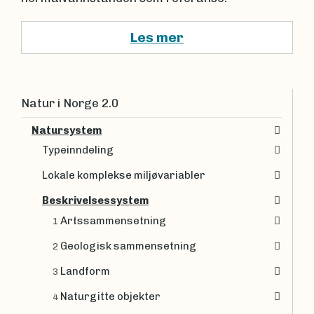
Les mer
Natur i Norge 2.0
Natursystem
Typeinndeling
Lokale komplekse miljøvariabler
Beskrivelsessystem
Artssammensetning
1
Geologisk sammensetning
2
Landform
3
Naturgitte objekter
4