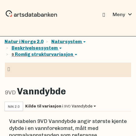
expand_more
Meny
Natur i Norge 2.0
Natursystem
Beskrivelsessystem
Romlig strukturvariasjon
9
Navigasjon
Vanndybde
9VD
Kilde til variasjon
i
Vanndybde
9VD
NiN 2.0
Variabelen 9VD Vanndybde angir største kjente
dybde i en vannforekomst, målt med
normalvannstanden som referanse.