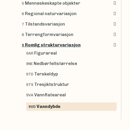
Menneskeskapte objekter
5
Regional naturvariasjon
6
Tilstandsvariasjon
7
Terrengformvariasjon
8
Romlig strukturvariasjon
9
Figurareal
9AR
Nedbørfeltstørrelse
9NE
Terskeldyp
9TD
Tresjiktstruktur
9TS
Vannflateareal
9VA
Vanndybde
9VD