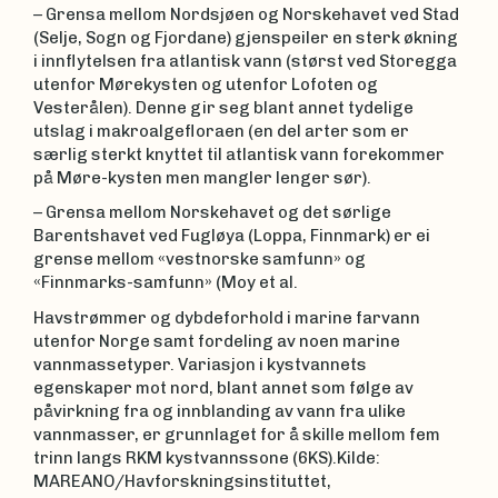
– Grensa mellom Nordsjøen og Norskehavet ved Stad
(Selje, Sogn og Fjordane) gjenspeiler en sterk økning
i innflytelsen fra atlantisk vann (størst ved Storegga
utenfor Mørekysten og utenfor Lofoten og
Vesterålen). Denne gir seg blant annet tydelige
utslag i makroalgefloraen (en del arter som er
særlig sterkt knyttet til atlantisk vann forekommer
på Møre-kysten men mangler lenger sør).
– Grensa mellom Norskehavet og det sørlige
Barentshavet ved Fugløya (Loppa, Finnmark) er ei
grense mellom «vestnorske samfunn» og
«Finnmarks-samfunn» (Moy et al.
Havstrømmer og dybdeforhold i marine farvann
utenfor Norge samt fordeling av noen marine
vannmassetyper. Variasjon i kystvannets
egenskaper mot nord, blant annet som følge av
påvirkning fra og innblanding av vann fra ulike
vannmasser, er grunnlaget for å skille mellom fem
trinn langs RKM kystvannssone (6KS).Kilde:
MAREANO/Havforskningsinstituttet,