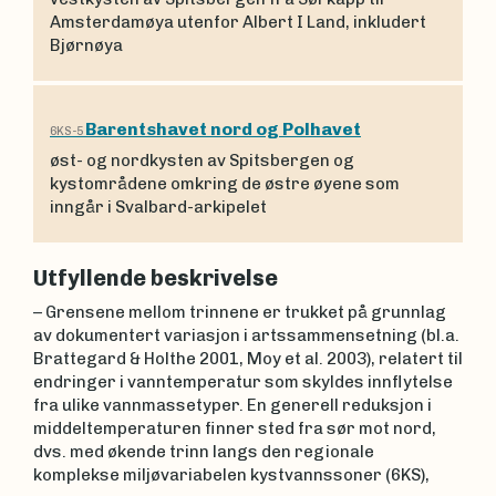
Amsterdamøya utenfor Albert I Land, inkludert
Bjørnøya
Barentshavet nord og Polhavet
6KS-5
øst- og nordkysten av Spitsbergen og
kystområdene omkring de østre øyene som
inngår i Svalbard-arkipelet
Utfyllende beskrivelse
– Grensene mellom trinnene er trukket på grunnlag
av dokumentert variasjon i artssammensetning (bl.a.
Brattegard & Holthe 2001, Moy et al. 2003), relatert til
endringer i vanntemperatur som skyldes innflytelse
fra ulike vannmassetyper. En generell reduksjon i
middeltemperaturen finner sted fra sør mot nord,
dvs. med økende trinn langs den regionale
komplekse miljøvariabelen kystvannssoner (6KS),