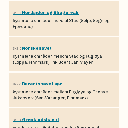
Nordsjøen og Skagerrak
6KS-1
kystnære områder nord til Stad (Selje, Sogn og
Fjordane)
Norskehavet
6KS-2
kystnære områder mellom Stad og Fugløya
(Loppa, Finnmark), inkludert Jan Mayen
Barentshavet sør
6KS-3
kystnære områder mellom Fugløya og Grense
Jakobselv (Sør-Varanger, Finnmark)
Grønlandshavet
6KS-4
vestkysten av Spitsbergen fra Sørkapp til