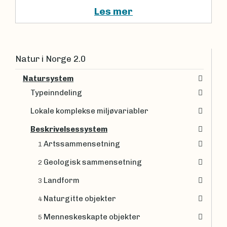
Les mer
Natur i Norge 2.0
Natursystem
Typeinndeling
Lokale komplekse miljøvariabler
Beskrivelsessystem
Artssammensetning
1
Geologisk sammensetning
2
Landform
3
Naturgitte objekter
4
Menneskeskapte objekter
5