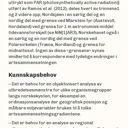
uttrykt som PAR (photosynthetically active radiation)]
utført av Ramos et al. (2012), deles hvert av trinnene1
og 2 videre opp; Nordsjøen i en sørlig del og en
nordlig del med grense ved Marstein fyr (Austevoll,
Hordaland) ved grensa for 1 m astronomisk middel
tidevannsforskjell (se NiN[1]AR3); Norskehavet også i
en sørlig og en nordlig del med grense ved
Polarsirkelen (Træna, Nordland) og grensa for
midnattssol. Ingen av disse «grensene» synes
imidlertid å korrespondere med tydelige endringer i
artssammensetningen.
Kunnskapsbehov
– Det er behov for en objektivisert analyse av
utbredelsesmønstre for ulike organismegrupper
langs norskekysten, for eksempel en
ordinasjonsanalyse der geografisk posisjon og
målbare miljøvariabler brukes til å tolke
artssammensetningsgradientene.
– Det er behov for en analyse av regional