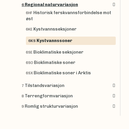
Regional naturvariasjon
6
Historisk ferskvannsforbindelse mot
6HF
øst
Kystvannsseksjoner
6KE
Kystvannssoner
6KS
Bioklimatiske seksjoner
6SE
Bioklimatiske soner
6SO
Bioklimatiske soner i Arktis
6SX
Tilstandsvariasjon
7
Terrengformvariasjon
8
Romlig strukturvariasjon
9