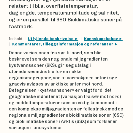
relatert til bl.a. overflatetemperatur,
daglengde, temperaturamplitude og salinitet,
og er en parallell til 6SO Bioklimatiske soner på
fastmark.
Innhold
Utfyllende beskrivelse
Kunnskapsbehov
Kommentarer, tilleggsinformasjon og referanser
Denne variasjonen fra sør til nord, som blir
beskrevet som den regionale miljøgradienten
kystvannssoner (6KS), gir seg utslag i
utbredelsesmønstre for en rekke
organismegrupper, ved at varmekjære arter i sør
gradvis avløses av arktiske arter mot nord.
Betegnelsen «kystvannsoner» er valgt fordi det
geografiske mønsteret (variasjon fra sør mot nord)
og middeltemperaturen som en viktig komponent i
den komplekse miljøgradienten er fellestrekk med de
regionale miljøgradientene bioklimatiske soner (6SO)
og bioklimatiske soner i Arktis (6SX) som forklarer
variasjon i landsystemer.