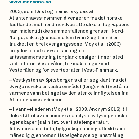
www.mareano.no
.
2003), som først og fremst skyldes at
Atlanterhavsstrømmen divergerer fra det norske
fastlandet mot nord-nordvest. De ulike artsgruppene
har imidlertid ikke sammenfallende grenser i Nord-
Norge, slik at grensa mellom trinn 2 og trinn 3 er
trukket i en brei overgangssone. Moy et al. (2003)
antyder at det største spranget i
artssammensetning for planktonalger finner sted
ved Lofoten-Vesterålen, for makroalger ved
Vesterålen og for evertebrater i Vest-Finnmark.
– Vestkysten av Spitsbergen skiller seg klart fra det
øvrige norske arktiske området (lenger øst) ved å ha
varmere vann betinget av den sterke innflytelsen fra
Atlanterhavsstrømmen.
– I Vannveilederen (Moy et al. 2003, Anonym 2013), til
dels støttet av en numerisk analyse av fysiografiske
egenskaper [salinitet, overflatetemperatur,
tidevannsamplitude, bølgeeksponering uttrykt som
månedlig gjennomsnittsbølgehøyde og innstråling