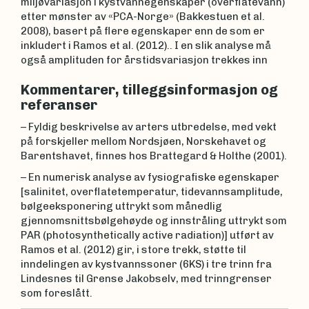
miljøvariasjon i kystvannegenskaper (overflatevann)
etter mønster av «PCA-Norge» (Bakkestuen et al.
2008), basert på flere egenskaper enn de som er
inkludert i Ramos et al. (2012).. I en slik analyse må
også amplituden for årstidsvariasjon trekkes inn
Kommentarer, tilleggsinformasjon og
referanser
– Fyldig beskrivelse av arters utbredelse, med vekt
på forskjeller mellom Nordsjøen, Norskehavet og
Barentshavet, finnes hos Brattegard & Holthe (2001).
– En numerisk analyse av fysiografiske egenskaper
[salinitet, overflatetemperatur, tidevannsamplitude,
bølgeeksponering uttrykt som månedlig
gjennomsnittsbølgehøyde og innstråling uttrykt som
PAR (photosynthetically active radiation)] utført av
Ramos et al. (2012) gir, i store trekk, støtte til
inndelingen av kystvannssoner (6KS) i tre trinn fra
Lindesnes til Grense Jakobselv, med trinngrenser
som foreslått.