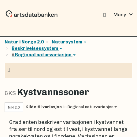
expand_more
Meny
Natur i Norge 2.0
Natursystem
Beskrivelsessystem
Regional naturvariasjon
6
Navigasjon
Kystvannssoner
6KS
Kilde til variasjon
i
Regional naturvariasjon
6
NiN 2.0
Gradienten beskriver variasjonen i kystvannet
fra sør til nord og øst til vest, i kystvannet langs
norskekysten og i fjordene. Variasjonen er