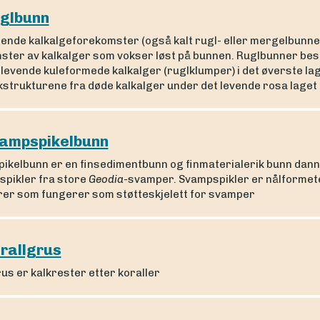
glbunn
gende kalkalgeforekomster (også kalt rugl- eller mergelbunne
ster av kalkalger som vokser løst på bunnen. Ruglbunner best
levende kuleformede kalkalger (ruglklumper) i det øverste lag
kstrukturene fra døde kalkalger under det levende rosa laget
ampspikelbunn
ikelbunn er en finsedimentbunn og finmaterialerik bunn dann
tspikler fra store
Geodia
-svamper. Svampspikler er nålformet
rer som fungerer som støtteskjelett for svamper
rallgrus
us er kalkrester etter koraller