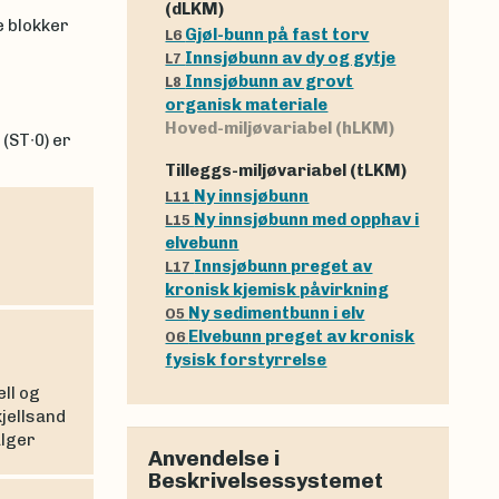
(dLKM)
e blokker
Gjøl-bunn på fast torv
L6
Innsjøbunn av dy og gytje
L7
Innsjøbunn av grovt
L8
organisk materiale
Hoved-miljøvariabel (hLKM)
 (ST∙0) er
Tilleggs-miljøvariabel (tLKM)
Ny innsjøbunn
L11
Ny innsjøbunn med opphav i
L15
elvebunn
Innsjøbunn preget av
L17
kronisk kjemisk påvirkning
Ny sedimentbunn i elv
O5
Elvebunn preget av kronisk
O6
fysisk forstyrrelse
ll og
jellsand
alger
Anvendelse i
Beskrivelsessystemet