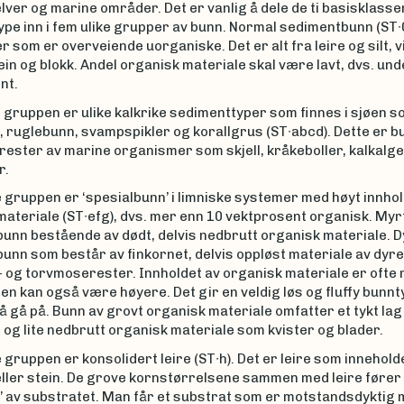
elver og marine områder. Det er vanlig å dele de ti basisklasse
pe inn i fem ulike grupper av bunn. Normal sedimentbunn (ST∙
 som er overveiende uorganiske. Det er alt fra leire og silt, v
tein og blokk. Andel organisk materiale skal være lavt, dvs. un
nt.
 gruppen er ulike kalkrike sedimenttyper som finnes i sjøen s
, ruglebunn, svampspikler og korallgrus (ST∙abcd). Dette er 
rester av marine organismer som skjell, kråkeboller, kalkalg
r.
 gruppen er ‘spesialbunn’ i limniske systemer med høyt innhol
ateriale (ST∙efg), dvs. mer enn 10 vektprosent organisk. Myr
unn bestående av dødt, delvis nedbrutt organisk materiale. D
unn som består av finkornet, delvis oppløst materiale av dyre
- og torvmoserester. Innholdet av organisk materiale er ofte
en kan også være høyere. Det gir en veldig løs og fluffy bunn
å gå på. Bunn av grovt organisk materiale omfatter et tykt lag
og lite nedbrutt organisk materiale som kvister og blader.
 gruppen er konsolidert leire (ST∙h). Det er leire som innehold
ler stein. De grove kornstørrelsene sammen med leire fører t
’ av substratet. Man får et substrat som er motstandsdyktig 