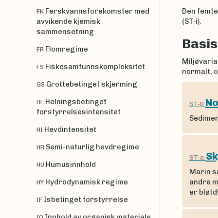
Ferskvannsforekomster med
Den femte 
FK
avvikende kjemisk
(ST∙i).
sammensetning
Basis
Flomregime
FR
Miljøvaria
Fiskesamfunnskompleksitet
FS
normalt, 
Grottebetinget skjerming
GS
No
Helningsbetinget
HF
ST-0
forstyrrelsesintensitet
Sedimen
Hevdintensitet
HI
Semi-naturlig hevdregime
HR
Sk
ST-a
Humusinnhold
HU
Marin sa
andre m
Hydrodynamisk regime
HY
er bløtd
Isbetinget forstyrrelse
IF
Innhold av organisk materiale
IO