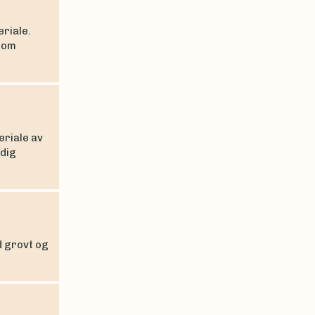
riale.
som
eriale av
ldig
d grovt og