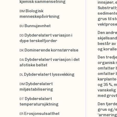
kjemisk sammensetning
innsjøer, 
Substratty
Biologisk
BM
sedimenter
menneskepåvirkning
grus til s
vektprose
Bunnujevnhet
BU
Den andre
Dybderelatert variasjon i
DD
skjellsand
dype terskelfjorder
består av 
og koralle
Dominerende kornstørrelse
DK
Den tredje
Dybderelatert variasjon i det
DA
organisk m
afotiske beltet
omfatter b
omfatter b
Dybderelatert lyssvekking
DL
karplante
Dybderelatert
DM
og 35 %, m
miljøstabilisering
vanskelig 
med grovt 
Dybderelatert
DT
Den fjerde
temperatursjiktning
grus og/el
Erosjonsutsatthet
ER
‘armering