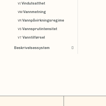
Vindutsatthet
VI
Vannmetning
VM
Vannpåvirkningsregime
VR
Vannsprutintensitet
VS
Vanntilførsel
VT
Beskrivelsessystem