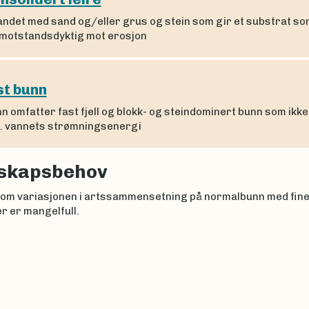
andet med sand og/eller grus og stein som gir et substrat so
t motstandsdyktig mot erosjon
st bunn
n omfatter fast fjell og blokk- og steindominert bunn som ikke 
. vannets strømningsenergi
skapsbehov
om variasjonen i artssammensetning på normalbunn med fin
r er mangelfull.