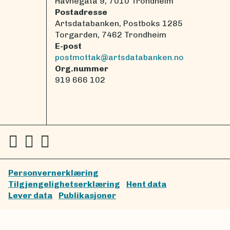
Havnegata 9, 7010 Trondheim
Postadresse
Artsdatabanken, Postboks 1285
Torgarden, 7462 Trondheim
E-post
postmottak@artsdatabanken.no
Org.nummer
919 666 102
Personvernerklæring
Tilgjengelighetserklæring
Hent data
Lever data
Publikasjoner