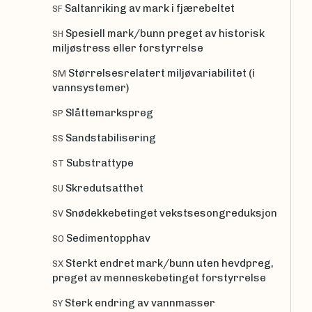
Saltanriking av mark i fjærebeltet
SF
Spesiell mark/bunn preget av historisk
SH
miljøstress eller forstyrrelse
Størrelsesrelatert miljøvariabilitet (i
SM
vannsystemer)
Slåttemarkspreg
SP
Sandstabilisering
SS
Substrattype
ST
Skredutsatthet
SU
Snødekkebetinget vekstsesongreduksjon
SV
Sedimentopphav
SO
Sterkt endret mark/bunn uten hevdpreg,
SX
preget av menneskebetinget forstyrrelse
Sterk endring av vannmasser
SY