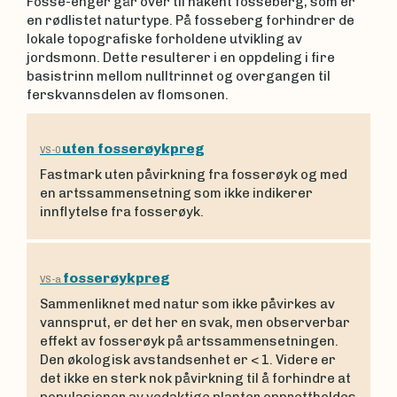
Fosse-enger går over til nakent fosseberg, som er
en rødlistet naturtype. På fosseberg forhindrer de
lokale topografiske forholdene utvikling av
jordsmonn. Dette resulterer i en oppdeling i fire
basistrinn mellom nulltrinnet og overgangen til
ferskvannsdelen av flomsonen.
uten fosserøykpreg
VS-0
Fastmark uten påvirkning fra fosserøyk og med
en artssammensetning som ikke indikerer
innflytelse fra fosserøyk.
fosserøykpreg
VS-a
Sammenliknet med natur som ikke påvirkes av
vannsprut, er det her en svak, men observerbar
effekt av fosserøyk på artssammensetningen.
Den økologisk avstandsenhet er < 1. Videre er
det ikke en sterk nok påvirkning til å forhindre at
populasjoner av vedaktige planter opprettholdes