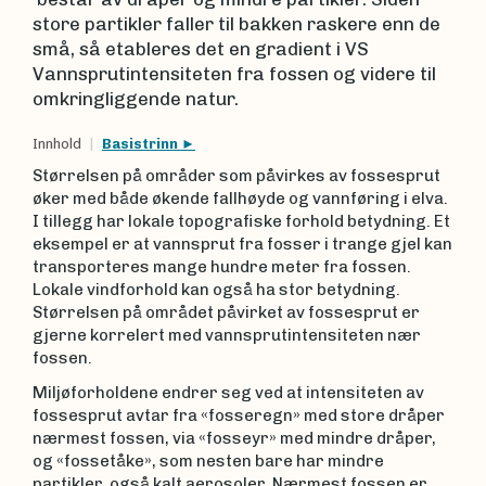
store partikler faller til bakken raskere enn de
små, så etableres det en gradient i VS
Vannsprutintensiteten fra fossen og videre til
omkringliggende natur.
Innhold
Basistrinn
Størrelsen på områder som påvirkes av fossesprut
øker med både økende fallhøyde og vannføring i elva.
I tillegg har lokale topografiske forhold betydning. Et
eksempel er at vannsprut fra fosser i trange gjel kan
transporteres mange hundre meter fra fossen.
Lokale vindforhold kan også ha stor betydning.
Størrelsen på området påvirket av fossesprut er
gjerne korrelert med vannsprutintensiteten nær
fossen.
Miljøforholdene endrer seg ved at intensiteten av
fossesprut avtar fra «fosseregn» med store dråper
nærmest fossen, via «fosseyr» med mindre dråper,
og «fossetåke», som nesten bare har mindre
partikler, også kalt aerosoler. Nærmest fossen er