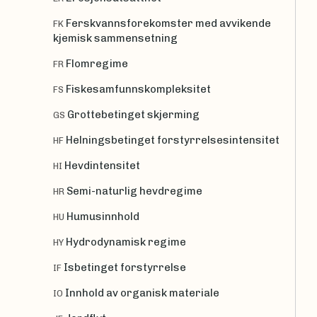
Ferskvannsforekomster med avvikende
FK
kjemisk sammensetning
Flomregime
FR
Fiskesamfunnskompleksitet
FS
Grottebetinget skjerming
GS
Helningsbetinget forstyrrelsesintensitet
HF
Hevdintensitet
HI
Semi-naturlig hevdregime
HR
Humusinnhold
HU
Hydrodynamisk regime
HY
Isbetinget forstyrrelse
IF
Innhold av organisk materiale
IO