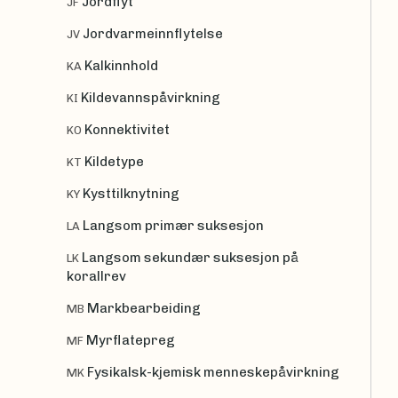
Jordflyt
JF
Jordvarmeinnflytelse
JV
Kalkinnhold
KA
Kildevannspåvirkning
KI
Konnektivitet
KO
Kildetype
KT
Kysttilknytning
KY
Langsom primær suksesjon
LA
Langsom sekundær suksesjon på
LK
korallrev
Markbearbeiding
MB
Myrflatepreg
MF
Fysikalsk-kjemisk menneskepåvirkning
MK