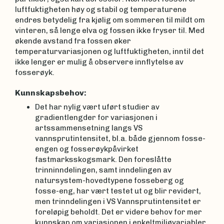
luftfuktigheten høy og stabil og temperaturene
endres betydelig fra kjølig om sommeren til mildt om
vinteren, så lenge elva og fossen ikke fryser til. Med
økende avstand fra fossen øker
temperaturvariasjonen og luftfuktigheten, inntil det
ikke lenger er mulig å observere innflytelse av
fosserøyk.
Kunnskapsbehov:
Det har nylig vært uført studier av
gradientlengder for variasjonen i
artssammensetning langs VS
vannsprutintensitet, bl.a. både gjennom fosse-
engen og fosserøykpåvirket
fastmarksskogsmark. Den foreslåtte
trinninndelingen, samt inndelingen av
natursystem-hovedtypene fosseberg og
fosse-eng, har vært testet ut og blir revidert,
men trinndelingen i VS Vannsprutintensitet er
foreløpig beholdt. Det er videre behov for mer
kunnskap om variasjonen i enkeltmiljøvariabler