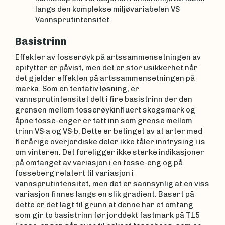
langs den komplekse miljøvariabelen VS
Vannsprutintensitet.
Basistrinn
Effekter av fosserøyk på artssammensetningen av
epifytter er påvist, men det er stor usikkerhet når
det gjelder effekten på artssammensetningen på
marka. Som en tentativ løsning, er
vannsprutintensitet delt i fire basistrinn der den
grensen mellom fosserøykinfluert skogsmark og
åpne fosse-enger er tatt inn som grense mellom
trinn VS∙a og VS∙b. Dette er betinget av at arter med
flerårige overjordiske deler ikke tåler innfrysing i is
om vinteren. Det foreligger ikke sterke indikasjoner
på omfanget av variasjon i en fosse-eng og på
fosseberg relatert til variasjon i
vannsprutintensitet, men det er sannsynlig at en viss
variasjon finnes langs en slik gradient. Basert på
dette er det lagt til grunn at denne har et omfang
som gir to basistrinn før jorddekt fastmark på T15