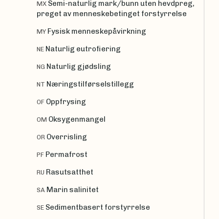
Semi-naturlig mark/bunn uten hevdpreg,
MX
preget av menneskebetinget forstyrrelse
Fysisk menneskepåvirkning
MY
Naturlig eutrofiering
NE
Naturlig gjødsling
NG
Næringstilførselstillegg
NT
Oppfrysing
OF
Oksygenmangel
OM
Overrisling
OR
Permafrost
PF
Rasutsatthet
RU
Marin salinitet
SA
Sedimentbasert forstyrrelse
SE