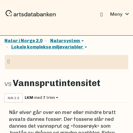
expand_more
Meny
Natur i Norge 2.0
Natursystem
Lokale komplekse miljøvariabler
Navigasjon
Vannsprutintensitet
VS
LKM
med
7
trinn
NiN 2.0
Når elver går over en mer eller mindre bratt
avsats dannes fosser. Der fossene slår ned
dannes det vannsprut og «fosserøyk» som
består av dråper og mindre partikler. Siden