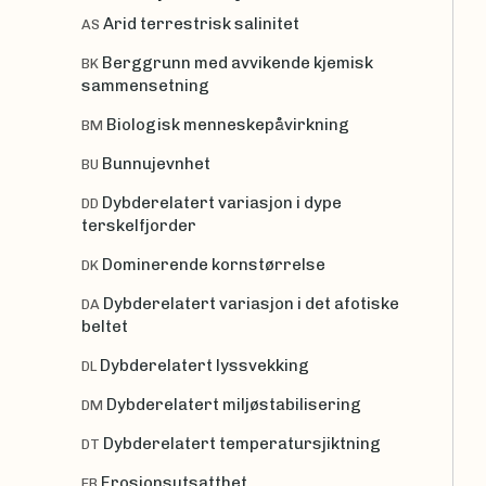
Arid terrestrisk salinitet
AS
Berggrunn med avvikende kjemisk
BK
sammensetning
Biologisk menneskepåvirkning
BM
Bunnujevnhet
BU
Dybderelatert variasjon i dype
DD
terskelfjorder
Dominerende kornstørrelse
DK
Dybderelatert variasjon i det afotiske
DA
beltet
Dybderelatert lyssvekking
DL
Dybderelatert miljøstabilisering
DM
Dybderelatert temperatursjiktning
DT
Erosjonsutsatthet
ER