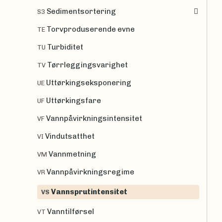
Sedimentsortering
S3
Torvproduserende evne
TE
Turbiditet
TU
Tørrleggingsvarighet
TV
Uttørkingseksponering
UE
Uttørkingsfare
UF
Vannpåvirkningsintensitet
VF
Vindutsatthet
VI
Vannmetning
VM
Vannpåvirkningsregime
VR
Vannsprutintensitet
VS
Vanntilførsel
VT