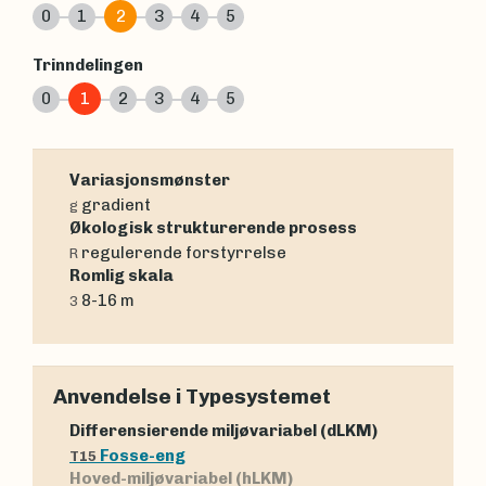
0
1
2
3
4
5
Trinndelingen
0
1
2
3
4
5
Variasjonsmønster
gradient
g
Økologisk strukturerende prosess
regulerende forstyrrelse
R
Romlig skala
8-16 m
3
Anvendelse i Typesystemet
Differensierende miljøvariabel (dLKM)
Fosse-eng
T15
Hoved-miljøvariabel (hLKM)