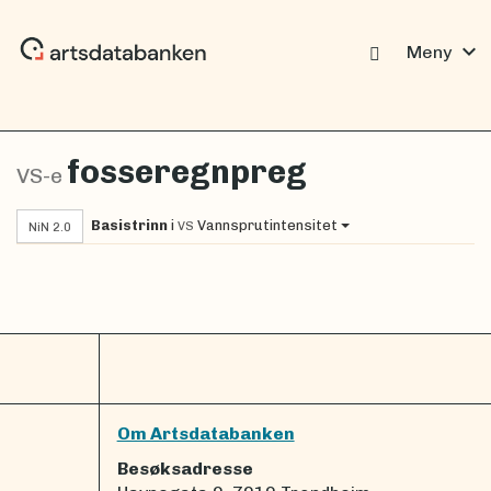
expand_more
Meny
fosseregnpreg
VS-e
Basistrinn
i
Vannsprutintensitet
VS
NiN 2.0
Om Artsdatabanken
Besøksadresse