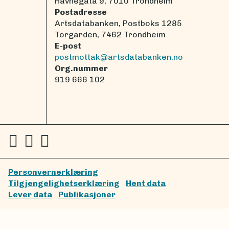
Havnegata 9, 7010 Trondheim
Postadresse
Artsdatabanken, Postboks 1285
Torgarden, 7462 Trondheim
E-post
postmottak@artsdatabanken.no
Org.nummer
919 666 102
Personvernerklæring
Tilgjengelighetserklæring
Hent data
Lever data
Publikasjoner