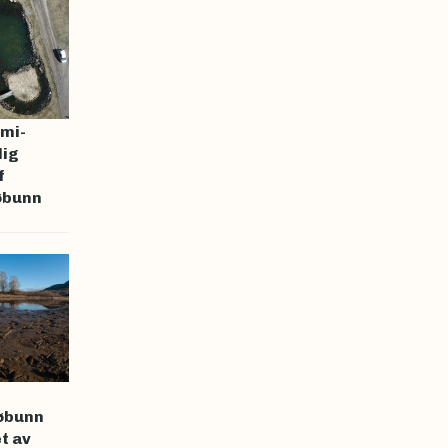
mi-
lig
f
øbunn
øbunn
t av