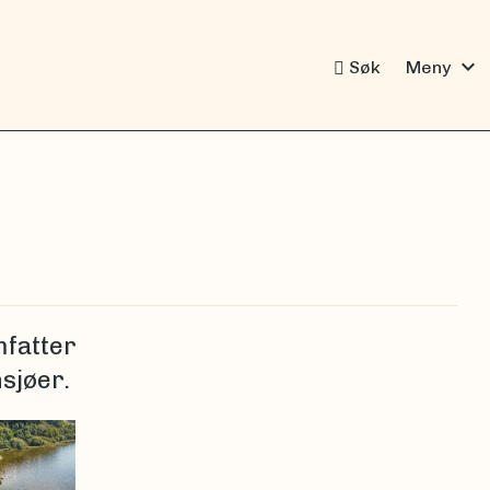
expand_more
Søk
Meny
fatter
nsjøer.