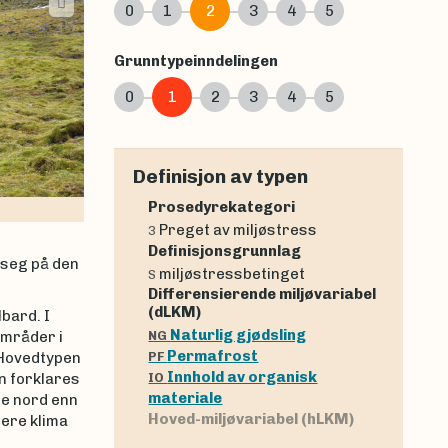
0
1
2
3
4
5
Grunntypeinndelingen
0
1
2
3
4
5
Definisjon av typen
Prosedyrekategori
Preget av miljøstress
3
Definisjonsgrunnlag
 seg på den
miljøstressbetinget
S
Differensierende miljøvariabel
(dLKM)
lbard. I
Naturlig gjødsling
områder i
NG
Permafrost
 Hovedtypen
PF
Innhold av organisk
n forklares
IO
materiale
re nord enn
Hoved-miljøvariabel (hLKM)
dere klima