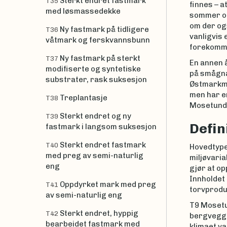
Sterkt endret fastmark
T35
finnes – a
med løsmassedekke
sommer og 
om der og
Ny fastmark på tidligere
T36
vanligvis
våtmark og ferskvannsbunn
forekomme
Ny fastmark på sterkt
T37
En annen 
modifiserte og syntetiske
på smågna
substrater, rask suksesjon
Østmark
men har e
Treplantasje
T38
Mosetundr
Sterkt endret og ny
T39
Defin
fastmark i langsom suksesjon
Sterkt endret fastmark
T40
Hovedtype
med preg av semi-naturlig
miljøvaria
eng
gjør at o
Innholdet 
Oppdyrket mark med preg
T41
torvprodus
av semi-naturlig eng
T9 Mosetu
Sterkt endret, hyppig
T42
bergveggen
bearbeidet fastmark med
klimaet va