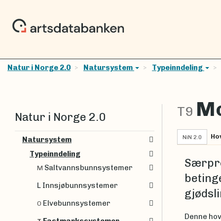
Natur i Norge 2.0
Natursystem
Typeinndeling
Mo
T9
Natur i Norge 2.0
Ho
NiN 2.0
Natursystem
Typeinndeling
Særpre
Saltvannsbunnsystemer
M
beting
L Innsjøbunnsystemer
gjødsli
Elvebunnsystemer
O
Denne hov