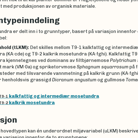
tt med produksjonen av organisk materiale.
typeinndeling
dra er delt inn i to grunntyper, basert på variasjon innenfor
bel:
nhold (tLKM):
Det skilles mellom T9-1 kalkfattig og intermedi
 (KA∙cde) og T9-2 kalkrik mosetundra (KA∙fghi). Kalkfattig T9
a kjennetegnes ved dominans av filtbjørnemose
Polytrichum 
t mark (VM∙0a) og spriketorvmose
Sphagnum squarrosum
på 
 steder med tilsvarende vannmetning på kalkrik grunn (KA∙fghi
 henholdsvis grassigd
Dicranum angustum
og gullmose
Tome
kalkfattig og intermediær mosetundra
T9-1
kalkrik mosetundra
T9-2
sjon
 hovedtypen kan én underordnet miljøvariabel (uLKM) beskriv
e variasjon innenfor de to grunntypene: