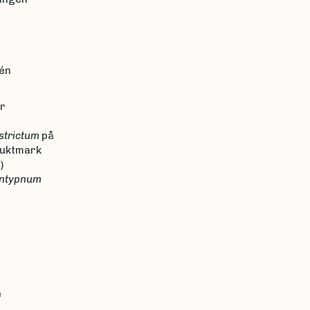
 én
ær
strictum
på
fuktmark
)
ntypnum
e