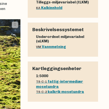
Tilleggs-miljøvariabel (tLKM)
sine
Kalkinnhold
KA
men
Beskrivelsessystemet
Underordnet miljøvariabel
(uLKM)
Vannmetning
VM
Kartleggingsenheter
1:5000
fattig-intermediær
T9-C-1
mosetundra
kalkrik mosetundra
T9-C-2