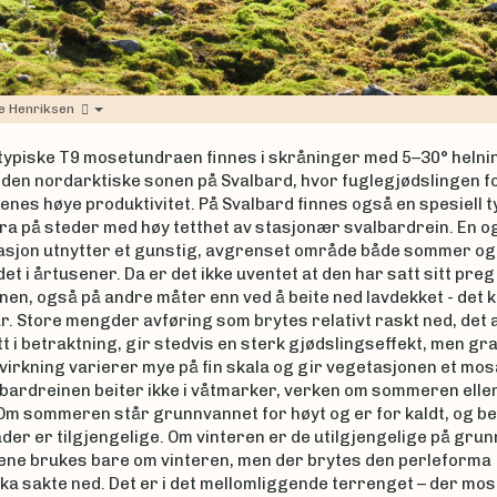
e Henriksen
typiske T9 mosetundraen finnes i skråninger med 5–30° helni
 i den nordarktiske sonen på Svalbard, hvor fuglegjødslingen f
nes høye produktivitet. På Svalbard finnes også en spesiell t
a på steder med høy tetthet av stasjonær svalbardrein. En 
asjon utnytter et gunstig, avgrenset område både sommer og 
det i årtusener. Da er det ikke uventet at den har satt sitt preg
en, også på andre måter enn ved å beite ned lavdekket - det k
r. Store mengder avføring som brytes relativt raskt ned, det 
tt i betraktning, gir stedvis en sterk gjødslingseffekt, men gr
irkning varierer mye på fin skala og gir vegetasjonen et mos
lbardreinen beiter ikke i våtmarker, verken om sommeren elle
 Om sommeren står grunnvannet for høyt og er for kaldt, og b
er er tilgjengelige. Om vinteren er de utilgjengelige på grunn
ene brukes bare om vinteren, men der brytes den perleforma
ka sakte ned. Det er i det mellomliggende terrenget – der mo