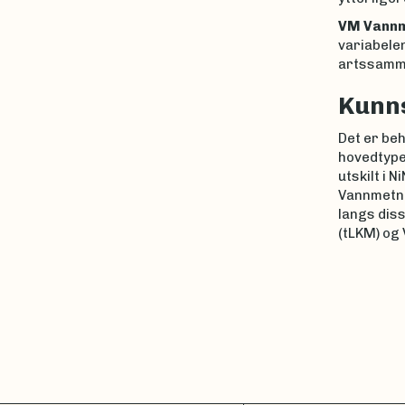
VM Vannm
variabelen
artssamm
Kunn
Det er be
hovedtypen
utskilt i 
Vannmetnin
langs diss
(tLKM) og