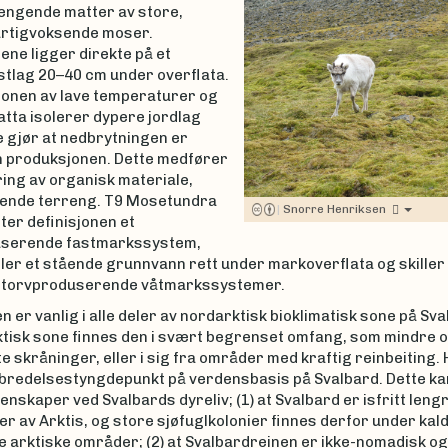
ngende matter av store,
hurtigvoksende moser.
ne ligger direkte på et
tlag 20–40 cm under overflata.
onen av lave temperaturer og
tta isolerer dypere jordlag
 gjør at nedbrytningen er
n produksjonen. Dette medfører
ing av organisk materiale,
llende terreng. T9 Mosetundra
|
Snorre Henriksen
tter definisjonen et
userende fastmarkssystem,
er et stående grunnvann rett under markoverflata og skiller
 torvproduserende våtmarkssystemer.
 er vanlig i alle deler av nordarktisk bioklimatisk sone på Sva
tisk sone finnes den i svært begrenset omfang, som mindre 
 skråninger, eller i sig fra områder med kraftig reinbeiting.
utbredelsestyngdepunkt på verdensbasis på Svalbard. Dette ka
enskaper ved Svalbards dyreliv; (1) at Svalbard er isfritt leng
er av Arktis, og store sjøfuglkolonier finnes derfor under kal
e arktiske områder; (2) at Svalbardreinen er ikke-nomadisk og