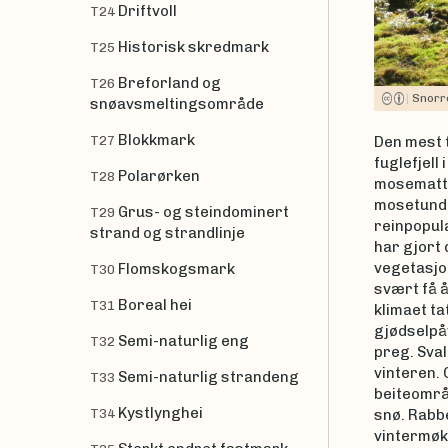
Driftvoll
T24
Historisk skredmark
T25
Breforland og
T26
|
Snorr
snøavsmeltingsområde
Blokkmark
T27
Den mest 
fuglefjell
Polarørken
T28
mosematte
mosetundr
Grus- og steindominert
T29
reinpopul
strand og strandlinje
har gjort 
vegetasjon
Flomskogsmark
T30
svært få å
Boreal hei
T31
klimaet ta
gjødselpåv
Semi-naturlig eng
T32
preg. Sva
vinteren.
Semi-naturlig strandeng
T33
beiteområd
Kystlynghei
T34
snø. Rabb
vintermøk