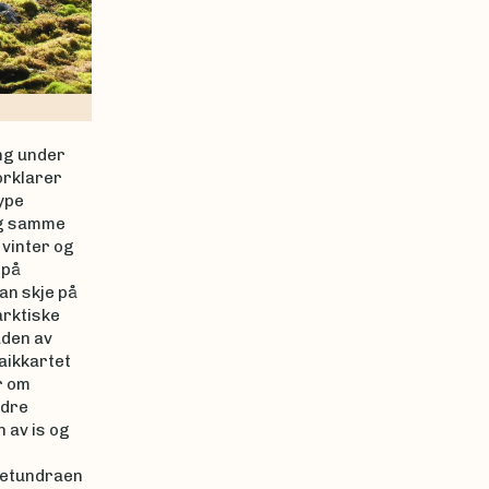
ng under
orklarer
ype
og samme
vinter og
 på
an skje på
arktiske
aden av
aikkartet
r om
edre
 av is og
setundraen