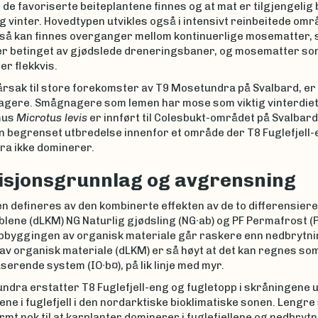
t de favoriserte beiteplantene finnes og at mat er tilgjengelig
vinter. Hovedtypen utvikles også i intensivt reinbeitede områ
så kan finnes overganger mellom kontinuerlige mosematter,
 er betinget av gjødslede dreneringsbaner, og mosematter so
r flekkvis.
årsak til store forekomster av T9 Mosetundra på Svalbard, e
gere. Smågnagere som lemen har mose som viktig vinterdiet
mus
Microtus levis
er innført til Colesbukt-området på Svalbard 
n begrenset utbredelse innenfor et område der T8 Fuglefjell
a ikke dominerer.
isjonsgrunnlag og avgrensning
n defineres av den kombinerte effekten av de to differensier
blene (dLKM) NG Naturlig gjødsling (NG∙ab) og PF Permafrost (P
ppbyggingen av organisk materiale går raskere enn nedbrytni
av organisk materiale (dLKM) er så høyt at det kan regnes som
erende system (IO∙b¤), på lik linje med myr.
ndra erstatter T8 Fuglefjell-eng og fugletopp i skråningene 
e i fuglefjell i den nordarktiske bioklimatiske sonen. Lengre
rmt nok til at karplanter dominerer i fuglefjellene og nedbryt