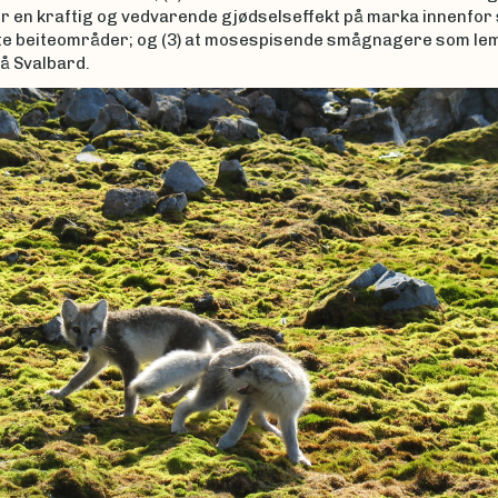
r en kraftig og vedvarende gjødselseffekt på marka innenfor 
te beiteområder; og (3) at mosespisende smågnagere som le
å Svalbard.