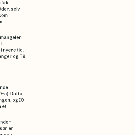
 både
der, selv
 som
m
r mangelen
t.
i nyere tid,
-enger og T9
ende
F∙a). Dette
ngen, og IO
 et
under
 sør er
ningen