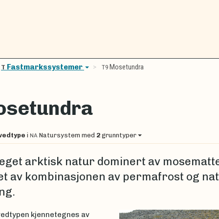
Fastmarkssystemer
Mosetundra
T
T9
setundra
vedtype
i
Natursystem
med
2
grunntyper
NA
get arktisk natur dominert av mosematte
et av kombinasjonen av permafrost og nat
ng.
edtypen kjennetegnes av