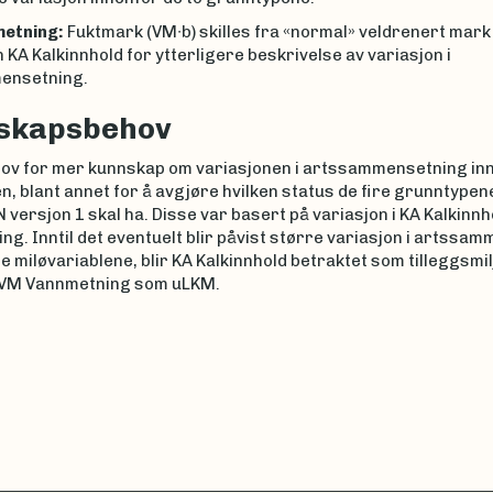
etning:
Fuktmark (VM∙b) skilles fra «normal» veldrenert mark 
 KA Kalkinnhold for ytterligere beskrivelse av variasjon i
ensetning.
skapsbehov
hov for mer kunnskap om variasjonen i artssammensetning in
, blant annet for å avgjøre hvilken status de fire grunntypen
NiN versjon 1 skal ha. Disse var basert på variasjon i KA Kalkinn
g. Inntil det eventuelt blir påvist større variasjon i artssa
e miløvariablene, blir KA Kalkinnhold betraktet som tilleggsmi
 VM Vannmetning som uLKM.