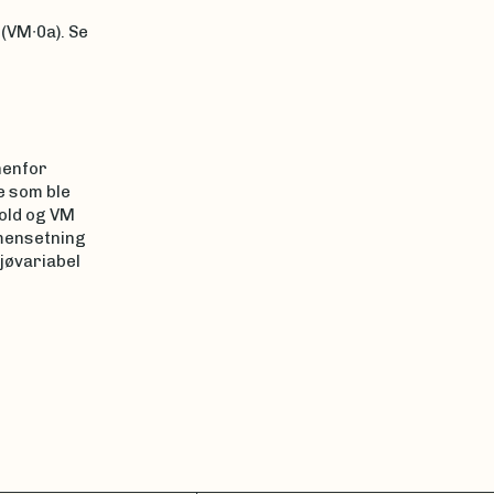
(VM∙0a). Se
nenfor
e som ble
hold og VM
mmensetning
ljøvariabel