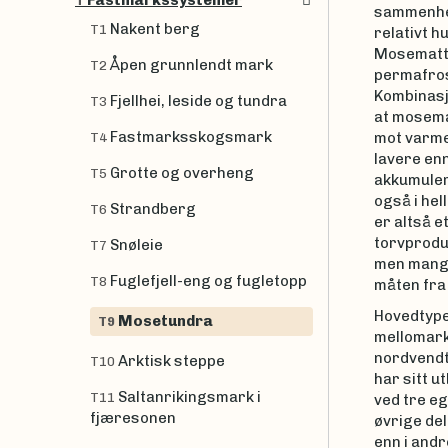
Fastmarkssystemer
T
sammenhe
Nakent berg
T1
relativt 
Mosematte
Åpen grunnlendt mark
T2
permafros
Kombinasj
Fjellhei, leside og tundra
T3
at mosema
Fastmarksskogsmark
mot varme
T4
lavere en
Grotte og overheng
T5
akkumuler
også i he
Strandberg
T6
er altså e
torvprod
Snøleie
T7
men mangl
Fuglefjell-eng og fugletopp
T8
måten fra
Hovedtypen
Mosetundra
T9
mellomark
nordvendte
Arktisk steppe
T10
har sitt 
Saltanrikingsmark i
T11
ved tre eg
fjæresonen
øvrige del
enn i andr