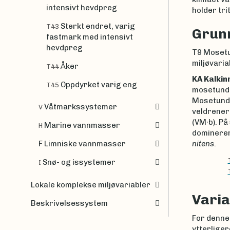
intensivt hevdpreg
holder tri
Sterkt endret, varig
T43
Grunn
fastmark med intensivt
hevdpreg
T9 Mosetun
miljøvaria
Åker
T44
KA Kalkin
Oppdyrket varig eng
T45
mosetundra
Mosetundr
Våtmarkssystemer
V
veldrener
(VM∙b). På
Marine vannmasser
H
dominerer
F Limniske vannmasser
nitens
.
Snø- og issystemer
I
Lokale komplekse miljøvariabler
Varia
Beskrivelsessystem
For denne
ytterliger