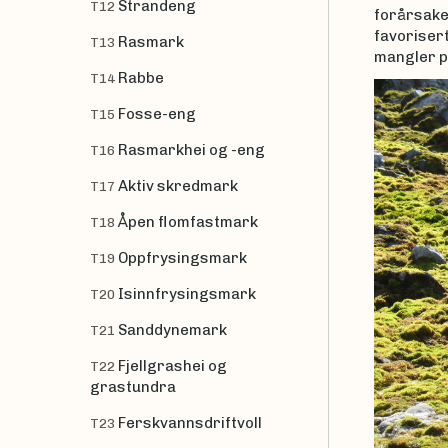
Strandeng
T12
forårsake
favoriser
Rasmark
T13
mangler p
Rabbe
T14
Fosse-eng
T15
Rasmarkhei og -eng
T16
Aktiv skredmark
T17
Åpen flomfastmark
T18
Oppfrysingsmark
T19
Isinnfrysingsmark
T20
Sanddynemark
T21
Fjellgrashei og
T22
grastundra
Ferskvannsdriftvoll
T23