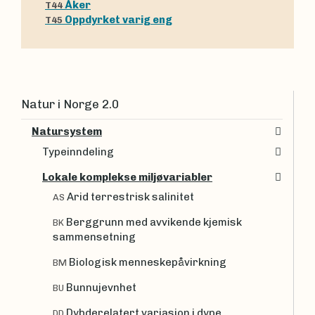
Åker
T44
Oppdyrket varig eng
T45
Natur i Norge 2.0
Natursystem
Typeinndeling
Lokale komplekse miljøvariabler
Arid terrestrisk salinitet
AS
Berggrunn med avvikende kjemisk
BK
sammensetning
Biologisk menneskepåvirkning
BM
Bunnujevnhet
BU
Dybderelatert variasjon i dype
DD