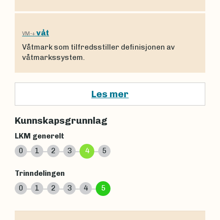
våt
VM-+
Våtmark som tilfredsstiller definisjonen av
våtmarkssystem.
Les mer
Kunnskapsgrunnlag
LKM generelt
0
1
2
3
4
5
Trinndelingen
0
1
2
3
4
5