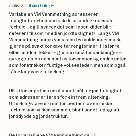
Innhold
Basistrinn
Variabelen VM Vannmetning adresserer
fuktighetsforholdene slik de er under «normale
forhold», og tilsvarer det som i noen kilder blir
referert til som «median jordfuktighet». Langs VM
Vannmetning finnes variasjon fra veldrenert mark,
gjerne på svakt konkave terrengformer, til større
eller mindre flekker – gjerne i små forsenkninger –
av vegetasjon dominert av torvmoser og andre arter
som foretrekker fuktige voksesteder, men som også
tåler langvarig uttørking.
UF Uttørkingsfare er et annet mål for jordfuktighet
som adresserer faren for ekstrem uttørking.
Uttørkingsfare er i sin tur bestemt av en rekke
forhold som virker sammen, blant annet topografi,
jorddybde og jordstruktur.
De to variablene VM Vannmetning og UF