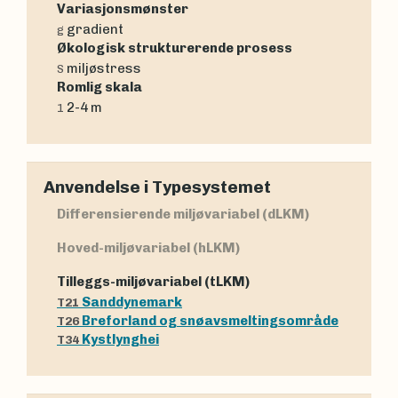
Variasjonsmønster
gradient
g
Økologisk strukturerende prosess
miljøstress
S
Romlig skala
2-4 m
1
Anvendelse i Typesystemet
Differensierende miljøvariabel (dLKM)
Hoved-miljøvariabel (hLKM)
Tilleggs-miljøvariabel (tLKM)
Sanddynemark
T21
Breforland og snøavsmeltingsområde
T26
Kystlynghei
T34