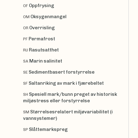
Oppfrysing
OF
Oksygenmangel
OM
Overrisling
OR
Permafrost
PF
Rasutsatthet
RU
Marin salinitet
SA
Sedimentbasert forstyrrelse
SE
Saltanriking av mark i fjærebeltet
SF
Spesiell mark/bunn preget av historisk
SH
miljøstress eller forstyrrelse
Størrelsesrelatert miljøvariabilitet (i
SM
vannsystemer)
Slåttemarkspreg
SP