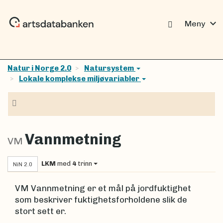
expand_more
Meny
Natur i Norge 2.0
Natursystem
Lokale komplekse miljøvariabler
Navigasjon
Vannmetning
VM
LKM
med
4
trinn
NiN 2.0
VM Vannmetning er et mål på jordfuktighet
som beskriver fuktighetsforholdene slik de
stort sett er.