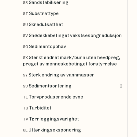
Sandstabilisering
SS
Substrattype
ST
Skredutsatthet
SU
Snødekkebetinget vekstsesongreduksjon
SV
Sedimentopphav
SO
Sterkt endret mark/bunn uten hevdpreg,
SX
preget av menneskebetinget forstyrrelse
Sterk endring av vannmasser
SY
Sedimentsortering
S3
Torvproduserende evne
TE
Turbiditet
TU
Tørrleggingsvarighet
TV
Uttørkingseksponering
UE