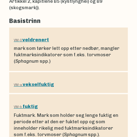
Artikkel 2, kapitlene B5 (kystlynghei) og B9
(skogsmark)).
Basistrinn
veldrenert
VM-0
mark som tørker lett opp etter nedbør, mangler
fuktmarksindikatorer som f.eks. torvmoser
(
Sphagnum
spp.)
vekselfuktig
VM-a
fuktig
VM-b
Fuktmark. Mark som holder seg lenge fuktig en
periode etter at den er fuktet opp og som
inneholder rikelig med fuktmarksindikatorer
som f.eks. torvmoser (
Sphagnum
spp.).