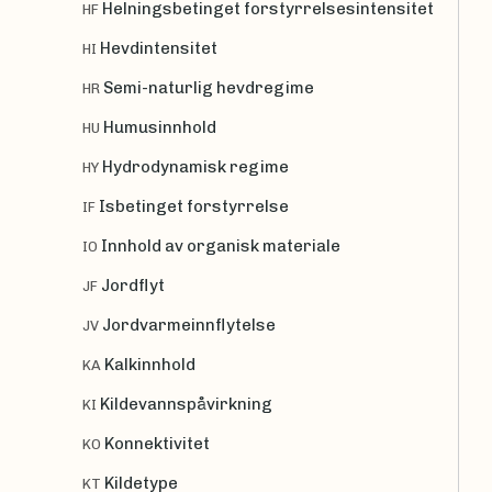
Helningsbetinget forstyrrelsesintensitet
HF
Hevdintensitet
HI
Semi-naturlig hevdregime
HR
Humusinnhold
HU
Hydrodynamisk regime
HY
Isbetinget forstyrrelse
IF
Innhold av organisk materiale
IO
Jordflyt
JF
Jordvarmeinnflytelse
JV
Kalkinnhold
KA
Kildevannspåvirkning
KI
Konnektivitet
KO
Kildetype
KT