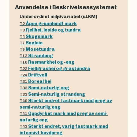
Anvendelse i Beskrivelsessystemet
Underordnet miljøvariabel (uLKM)
Åpen grunnlendt mark
T2
Fjellhei, leside og tundra
T3
Skogsmark
T4
Snøleie
T7
Mosetundra
T9
Strandeng
T12
Rasmarkhei og -eng
T16
Fjellgrashei og grastundra
T22
Driftvoll
T24
Boreal hei
T31
Semi-naturlig eng
T32
Semi-naturlig strandeng
T33
Sterkt endret fastmark med preg av
T40
semi-naturlig eng
Oppdyrket mark med preg av semi-
T41
naturlig eng
Sterkt endret, varig fastmark med
T43
intensivt hevdpreg