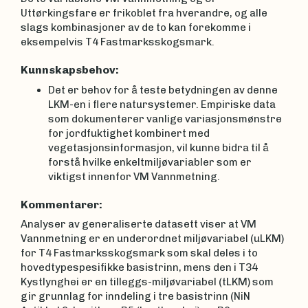
Uttørkingsfare er frikoblet fra hverandre, og alle
slags kombinasjoner av de to kan forekomme i
eksempelvis T4 Fastmarksskogsmark.
Kunnskapsbehov:
Det er behov for å teste betydningen av denne
LKM-en i flere natursystemer. Empiriske data
som dokumenterer vanlige variasjonsmønstre
for jordfuktighet kombinert med
vegetasjonsinformasjon, vil kunne bidra til å
forstå hvilke enkeltmiljøvariabler som er
viktigst innenfor VM Vannmetning.
Kommentarer:
Analyser av generaliserte datasett viser at VM
Vannmetning er en underordnet miljøvariabel (uLKM)
for T4 Fastmarksskogsmark som skal deles i to
hovedtypespesifikke basistrinn, mens den i T34
Kystlynghei er en tilleggs-miljøvariabel (tLKM) som
gir grunnlag for inndeling i tre basistrinn (NiN