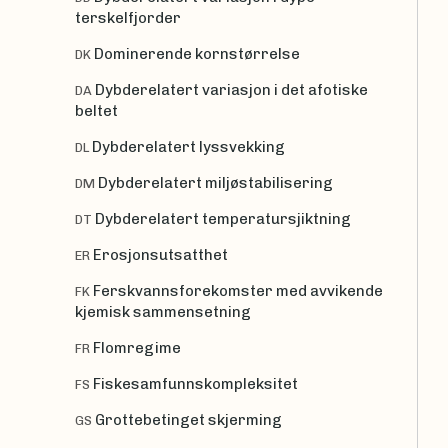
terskelfjorder
Dominerende kornstørrelse
DK
Dybderelatert variasjon i det afotiske
DA
beltet
Dybderelatert lyssvekking
DL
Dybderelatert miljøstabilisering
DM
Dybderelatert temperatursjiktning
DT
Erosjonsutsatthet
ER
Ferskvannsforekomster med avvikende
FK
kjemisk sammensetning
Flomregime
FR
Fiskesamfunnskompleksitet
FS
Grottebetinget skjerming
GS