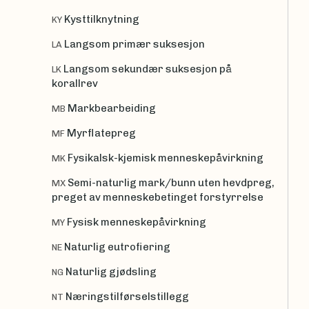
Kysttilknytning
KY
Langsom primær suksesjon
LA
Langsom sekundær suksesjon på
LK
korallrev
Markbearbeiding
MB
Myrflatepreg
MF
Fysikalsk-kjemisk menneskepåvirkning
MK
Semi-naturlig mark/bunn uten hevdpreg,
MX
preget av menneskebetinget forstyrrelse
Fysisk menneskepåvirkning
MY
Naturlig eutrofiering
NE
Naturlig gjødsling
NG
Næringstilførselstillegg
NT