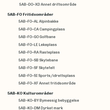
5AB–DO–XD Annet driftsområde
5AB–FO Fritidsområder
5AB–FO–AL Alpinbakke
5AB–FO–CA Campingplass
5AB–FO–GO Golfbane
5AB–FO–LE Lekeplass
5AB–FO–RA Rasteplass
5AB–FO–SB Skytebane
5AB–FO–SF Skytefelt
5AB–FO–SI Sports/idrettsplass
5AB–FO–XF Annet fritidsområde
5AB–KO Kulturområder
5AB–KO–BY Bymessig bebyggelse
5AB–KO–DM Dyrket mark