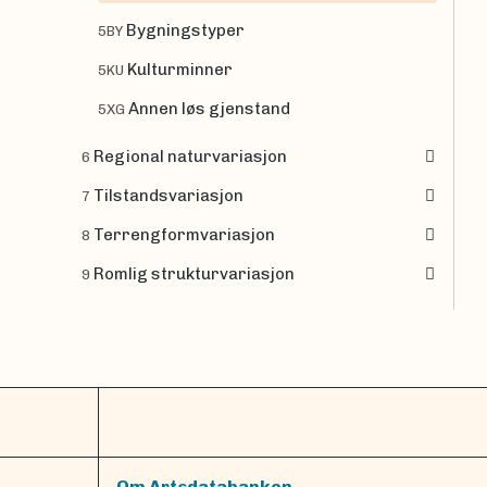
Bygningstyper
5BY
Kulturminner
5KU
Annen løs gjenstand
5XG
Regional naturvariasjon
6
Tilstandsvariasjon
7
Terrengformvariasjon
8
Romlig strukturvariasjon
9
Om Artsdatabanken