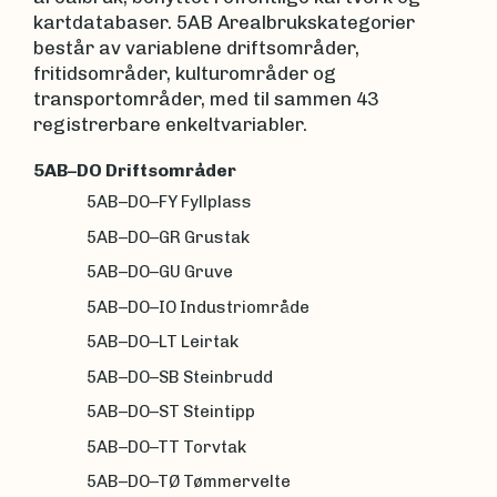
kartdatabaser. 5AB Arealbrukskategorier
består av variablene driftsområder,
fritidsområder, kulturområder og
transportområder, med til sammen 43
registrerbare enkeltvariabler.
5AB–DO Driftsområder
5AB–DO–FY Fyllplass
5AB–DO–GR Grustak
5AB–DO–GU Gruve
5AB–DO–IO Industriområde
5AB–DO–LT Leirtak
5AB–DO–SB Steinbrudd
5AB–DO–ST Steintipp
5AB–DO–TT Torvtak
5AB–DO–TØ Tømmervelte