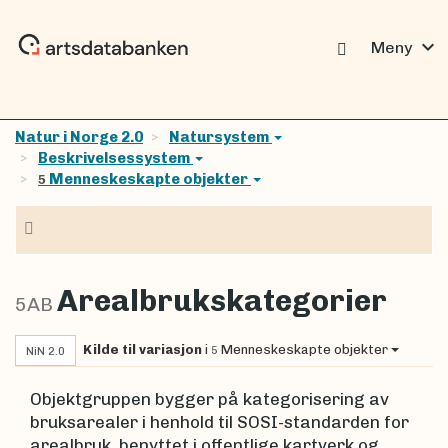
expand_more
Meny
Natur i Norge 2.0
Natursystem
Beskrivelsessystem
Menneskeskapte objekter
5
Navigasjon
Arealbrukskategorier
5AB
Kilde til variasjon
i
Menneskeskapte objekter
5
NiN 2.0
Objektgruppen bygger på kategorisering av
bruksarealer i henhold til SOSI-standarden for
arealbruk, benyttet i offentlige kartverk og