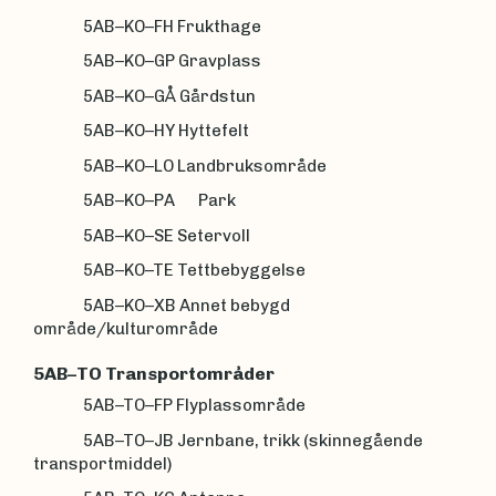
5AB–KO–FH Frukthage
5AB–KO–GP Gravplass
5AB–KO–GÅ Gårdstun
5AB–KO–HY Hyttefelt
5AB–KO–LO Landbruksområde
5AB–KO–PA Park
5AB–KO–SE Setervoll
5AB–KO–TE Tettbebyggelse
5AB–KO–XB Annet bebygd
område/kulturområde
5AB–TO Transportområder
5AB–TO–FP Flyplassområde
5AB–TO–JB Jernbane, trikk (skinnegående
transportmiddel)