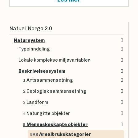
Natur i Norge 2.0
Natursystem
Typeinndeling
Lokale komplekse miljøvariabler
Beskrivelsessystem
Artssammensetning
1
Geologisk sammensetning
2
Landform
3
Naturgitte objekter
4
Menneskeskapte objekter
5
Arealbrukskategorier
5AB