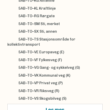
5AB–TO–KG Antenne
5AB–TO–KL Kraftlinje
5AB–TO–RG Rørgate
5AB–TO–SM Sti, merket
5AB–TO–SX Sti, annen
5AB–TO–TS Stasjonsområde for
kollektivtransport
5AB–TO–VE Europaveg (E)
5AB–TO–VF Fylkesveg (F)
5AB–TO–VG Gang- og sykkelveg (G)
5AB–TO–VK Kommunal veg (K)
5AB–TO–VP Privat veg (P)
5AB–TO–VR Riksveg (R)
5AB–TO–VS Skogsbilveg (S)
Les mer