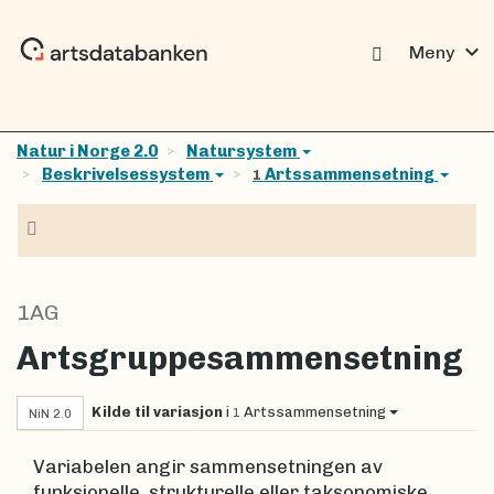
expand_more
Meny
Natur i Norge 2.0
Natursystem
Beskrivelsessystem
Artssammensetning
1
Navigasjon
1AG
Artsgruppesammensetning
Kilde til variasjon
i
Artssammensetning
1
NiN 2.0
Variabelen angir sammensetningen av
funksjonelle, strukturelle eller taksonomiske