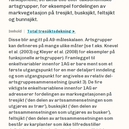
artsgrupper, for eksempel fordelingen av
markvegetasjon på tresjikt, busksjikt, feltsjikt
og bunnsjikt.
Innhold
Total tresjiktsdekning
Disse blir angitt på A9-måleskalaen. Artsgrupper
kan defineres på mange ulike måter [se f.eks. Knevel
et al. (2003) og Kleyer et al. (2008) for eksempler på
funksjonelle artsgrupper). Framlegget til
enkeltvariabler innenfor 1AG er bare ment som et
første utgangspunkt for en mer detaljert inndeling
og som utgangspunkt for angivelse av relativ del-
artsgruppesammensetning (punkt 3). De fire
viktigste enkeltvariablene innenfor 1AG er
adresserer fordelingen av markvegetasjonen på
tresjikt (‘den delen av artssammensetningen som
utgjøres av trær’), busksjikt (‘den delen av
artssammensetningen som utgjøres av busker’),
feltsjikt (‘den delen av artssammensetningen som
består av karplanter som ikke tilfredsstiller