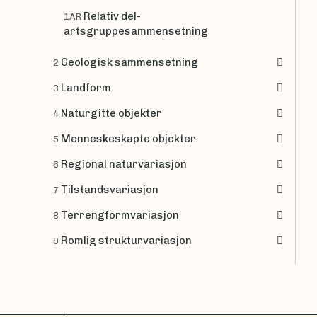
Relativ del-
1AR
artsgruppesammensetning
Geologisk sammensetning
2
Landform
3
Naturgitte objekter
4
Menneskeskapte objekter
5
Regional naturvariasjon
6
Tilstandsvariasjon
7
Terrengformvariasjon
8
Romlig strukturvariasjon
9