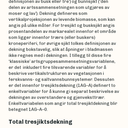
definisjonen av busk eller tre’) og bunnsjikt (‘den
delen av artssammensetningen som utgjøres av
moser og lav’). Dekning defineres som
vertikalprojeksjonen av levende biomasse, som kan
angis på ulike måter. For tresjikt og busksjikt angis
prosentandelen av markarealet innenfor et område
som ligger innenfor trærs (eller buskers)
kroneperiferi, for øvrige sjikt tolkes definisjonen av
dekning bokstavelig, slik at åpninger i bladmassen
ikke regnes med i dekningen. I tillegg til disse fire
‘klassiske’ artsgruppesammensetningsvariablene,
er det inkludert fire tilsvarende variabler for å
beskrive vertikalstrukturen av vegetasjonen i
ferskvanns- og saltvannsbunnsystemer. Dessuten
er det innenfor tresjiktsdekning (1AG–A) definert to
enkeltvariabler for å kunne gi separat beskrivelse av
dekningen av overstandere og gjenveksttrær.
Enkeltvariabelen som angir total tresjiktdekning blir
betegnet 1AG–A–0.
Total tresjiktsdekning