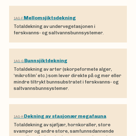
Mellomsjiktsdekning
1AG-F
Totaldekning av undervegetasjonen i
ferskvanns- og saltvannsbunnsystemer.
Bunnsjiktdekning
1AG-G
Totaldekning av arter (skorpeformete alger,
‘mikrofilm’ etc.) som lever direkte på og mer eller
mindre tiltrykt bunnsubstratet i ferskvanns- og
saltvannsbunnsystemer.
Dekning av stasjonær megafauna
1AG-H
Totaldekning av sjøfjær, hornkoraller, store
svamper og andre store, samfunnsdannende