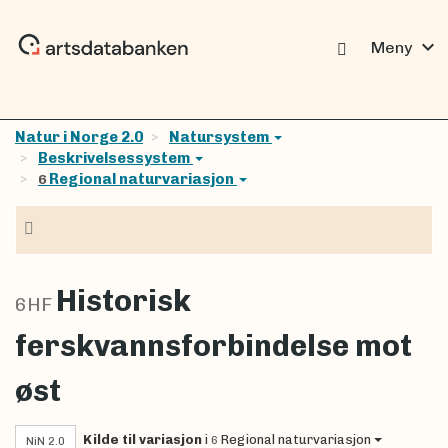
expand_more
Meny
Natur i Norge 2.0
Natursystem
Beskrivelsessystem
Regional naturvariasjon
6
Navigasjon
Historisk
6HF
ferskvannsforbindelse mot
øst
Kilde til variasjon
i
Regional naturvariasjon
6
NiN 2.0