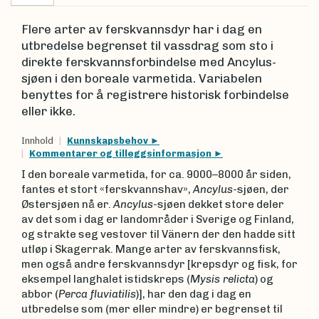
Flere arter av ferskvannsdyr har i dag en
utbredelse begrenset til vassdrag som sto i
direkte ferskvannsforbindelse med Ancylus-
sjøen i den boreale varmetida. Variabelen
benyttes for å registrere historisk forbindelse
eller ikke.
Innhold
Kunnskapsbehov
Kommentarer og tilleggsinformasjon
I den boreale varmetida, for ca. 9000–8000 år siden,
fantes et stort «ferskvannshav»,
Ancylus
-sjøen, der
Østersjøen nå er.
Ancylus
-sjøen dekket store deler
av det som i dag er landområder i Sverige og Finland,
og strakte seg vestover til Vänern der den hadde sitt
utløp i Skagerrak. Mange arter av ferskvannsfisk,
men også andre ferskvannsdyr [krepsdyr og fisk, for
eksempel langhalet istidskreps (
Mysis relicta
) og
abbor (
Perca fluviatilis
)], har den dag i dag en
utbredelse som (mer eller mindre) er begrenset til