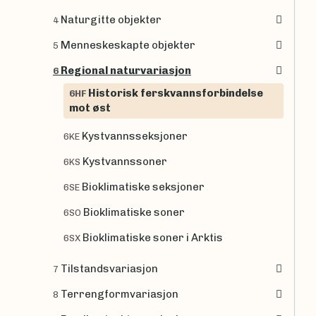
Naturgitte objekter
4
Menneskeskapte objekter
5
Regional naturvariasjon
6
Historisk ferskvannsforbindelse
6HF
mot øst
Kystvannsseksjoner
6KE
Kystvannssoner
6KS
Bioklimatiske seksjoner
6SE
Bioklimatiske soner
6SO
Bioklimatiske soner i Arktis
6SX
Tilstandsvariasjon
7
Terrengformvariasjon
8