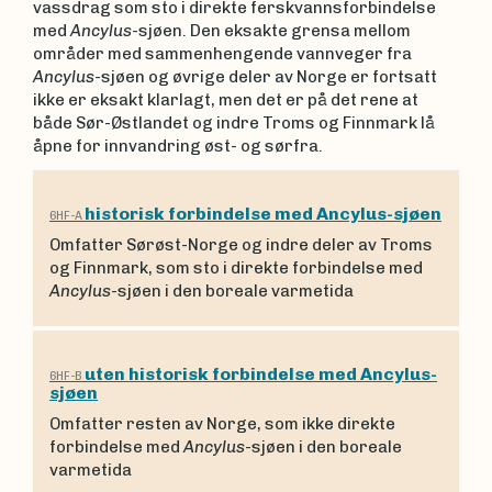
vassdrag som sto i direkte ferskvannsforbindelse
med
Ancylus
-sjøen. Den eksakte grensa mellom
områder med sammenhengende vannveger fra
Ancylus
-sjøen og øvrige deler av Norge er fortsatt
ikke er eksakt klarlagt, men det er på det rene at
både Sør-Østlandet og indre Troms og Finnmark lå
åpne for innvandring øst- og sørfra.
historisk forbindelse med Ancylus-sjøen
6HF-A
Omfatter Sørøst-Norge og indre deler av Troms
og Finnmark, som sto i direkte forbindelse med
Ancylus
-sjøen i den boreale varmetida
uten historisk forbindelse med Ancylus-
6HF-B
sjøen
Omfatter resten av Norge, som ikke direkte
forbindelse med
Ancylus
-sjøen i den boreale
varmetida