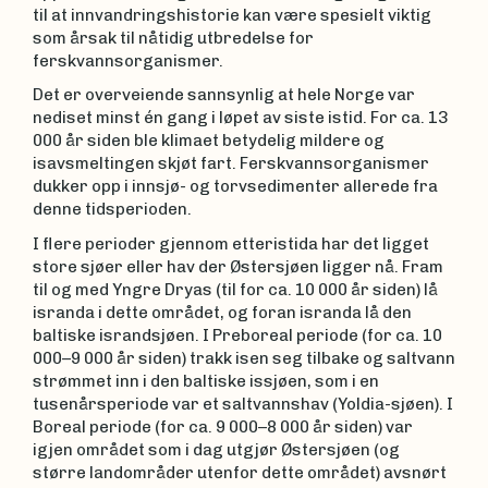
til at innvandringshistorie kan være spesielt viktig
som årsak til nåtidig utbredelse for
ferskvannsorganismer.
Det er overveiende sannsynlig at hele Norge var
nediset minst én gang i løpet av siste istid. For ca. 13
000 år siden ble klimaet betydelig mildere og
isavsmeltingen skjøt fart. Ferskvannsorganismer
dukker opp i innsjø- og torvsedimenter allerede fra
denne tidsperioden.
I flere perioder gjennom etteristida har det ligget
store sjøer eller hav der Østersjøen ligger nå. Fram
til og med Yngre Dryas (til for ca. 10 000 år siden) lå
isranda i dette området, og foran isranda lå den
baltiske israndsjøen. I Preboreal periode (for ca. 10
000–9 000 år siden) trakk isen seg tilbake og saltvann
strømmet inn i den baltiske issjøen, som i en
tusenårsperiode var et saltvannshav (Yoldia-sjøen). I
Boreal periode (for ca. 9 000–8 000 år siden) var
igjen området som i dag utgjør Østersjøen (og
større landområder utenfor dette området) avsnørt