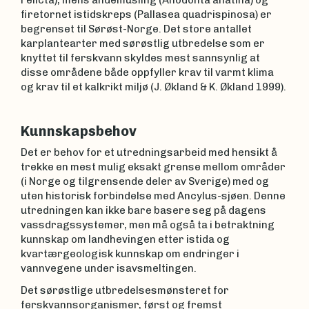
firetornet istidskreps (Pallasea quadrispinosa) er
begrenset til Sørøst-Norge. Det store antallet
karplantearter med sørøstlig utbredelse som er
knyttet til ferskvann skyldes mest sannsynlig at
disse områdene både oppfyller krav til varmt klima
og krav til et kalkrikt miljø (J. Økland & K. Økland 1999).
Kunnskapsbehov
Det er behov for et utredningsarbeid med hensikt å
trekke en mest mulig eksakt grense mellom områder
(i Norge og tilgrensende deler av Sverige) med og
uten historisk forbindelse med Ancylus-sjøen. Denne
utredningen kan ikke bare basere seg på dagens
vassdragssystemer, men må også ta i betraktning
kunnskap om landhevingen etter istida og
kvartærgeologisk kunnskap om endringer i
vannvegene under isavsmeltingen.
Det sørøstlige utbredelsesmønsteret for
ferskvannsorganismer, først og fremst