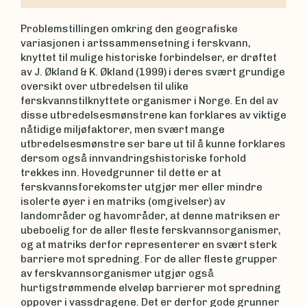
Problemstillingen omkring den geografiske
variasjonen i artssammensetning i ferskvann,
knyttet til mulige historiske forbindelser, er drøftet
av J. Økland & K. Økland (1999) i deres svært grundige
oversikt over utbredelsen til ulike
ferskvannstilknyttete organismer i Norge. En del av
disse utbredelsesmønstrene kan forklares av viktige
nåtidige miljøfaktorer, men svært mange
utbredelsesmønstre ser bare ut til å kunne forklares
dersom også innvandringshistoriske forhold
trekkes inn. Hovedgrunner til dette er at
ferskvannsforekomster utgjør mer eller mindre
isolerte øyer i en matriks (omgivelser) av
landområder og havområder, at denne matriksen er
ubeboelig for de aller fleste ferskvannsorganismer,
og at matriks derfor representerer en svært sterk
barriere mot spredning. For de aller fleste grupper
av ferskvannsorganismer utgjør også
hurtigstrømmende elveløp barrierer mot spredning
oppover i vassdragene. Det er derfor gode grunner