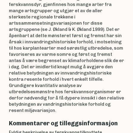
ferskvannsdyr, gjenfinnes hos mange arter fra
mange artsgrupper og utgjør et av de aller
sterkeste regionale trekkene i
artssammensetningsvariasjonen for disse
artsgruppene (se J. Økland & K. Økland 1999). Det er
åpenbart at dette mønsteret først og fremst har sin
årsak i innvandringshistoriske forhold, i motsetning
til hos karplantearter med sørøstlig utbredelse, som
favoriseres av varme somre og først og fremst
antas å være begrenset av klimaforholdene slik de er
i dag. Det er imidlertid knapt mulig å avgjøre den
relative betydningen av innvandringshistoriske
kontra resente forhold i hvert enkelt tilfelle.
Grundigere kvantitativ analyse av
utbredelsesmønstre hos ferskvannsorganismer er
derfor nødvendig for å få dypere innsikt i den relative
betydningen av vandringshistoriske forhold og
resent miljøvariasjon.
Kommentarer og tilleggsinformasjon
Fyldig beskrivelse av ferskvannstilknyttete