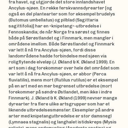
fra havet, og utgjorde det store innlandshavet
Ancylus-sjøen. En rekke ferskvannsdyrearter [og
også en del plantearter som for eksempel brudelys
(Butomus umbellatus) og pilblad (Sagittaria
sagittifolia)] har en «knipetang»-utbredelse i
Fennoskandia; de når Norge fra sørøst og finnes
både på Sørøstlandet og i Finnmark, men mangler i
områdene imellom. Både Sørøstlandet og Finnmark
var lett å nå fra Ancylus-sjøen, fordi disse
landområdene hadde forbindelse med sjøen via
roligflytende elveløp (J. Økland & K. Økland 1999). En
art som i dag forekommer over hele det området som
var lett å nå fra Ancylus-sjøen, er abbor (Perca
fluviatilis), mens mort (Rutilus rutilus) er et eksempel
på en art med en mer begrenset utbredelse (mort
forekommer på søndre Østlandet, men ikke i indre
Finnmark). J. Økland & K. Økland (1999) nevner mange
dyrearter fra flere ulike artsgrupper som har et
liknende utbredelsesmønster. Eksempler på andre
arter med knipetangutbredelse er stor damsnegl
(Lymnaea stagnalis) og langhalet istidskreps (Mysis
relicta), mens andemusling (Anodonta anatina) og