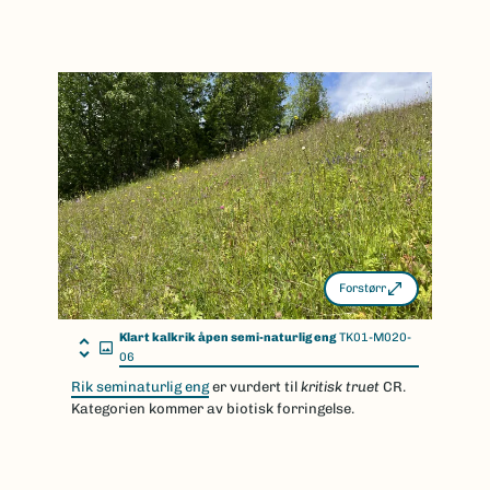
Forstørr
Klart kalkrik åpen semi-naturlig eng
TK01-M020-
06
Rik seminaturlig eng
er vurdert til
kritisk truet
CR.
Kategorien kommer av biotisk forringelse.