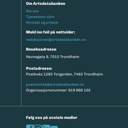
Om Artsdatabanken
Footermeny
Om oss
Tjenestene våre
Kontakt og presse
Meld inn feil på nettsider:
redaksjonen@artsdatabanken.no
Besøksadresse
Havnegata 9, 7010 Trondheim
Postadresse:
Postboks 1285 Torgarden, 7462 Trondheim
postmottak@artsdatabanken.no
Organisasjonsnummer: 919 666 102
Følg oss på sosiale medier