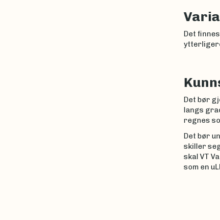
Varia
Det finnes
ytterliger
Kunn
Det bør g
langs grad
regnes so
Det bør u
skiller se
skal VT V
som en uL