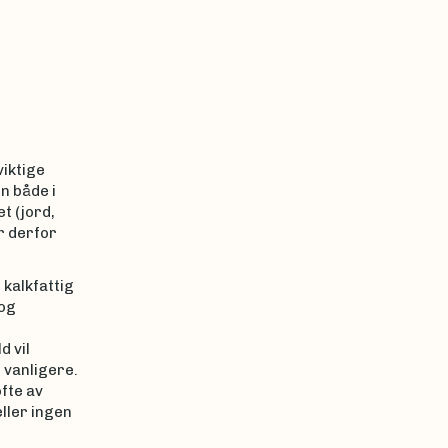
viktige
n både i
t (jord,
r derfor
 kalkfattig
 og
 vil
 vanligere.
fte av
ller ingen