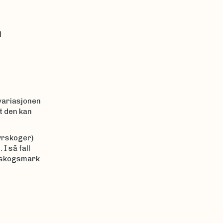
l
variasjonen
t den kan
yrskoger)
I så fall
mpskogsmark