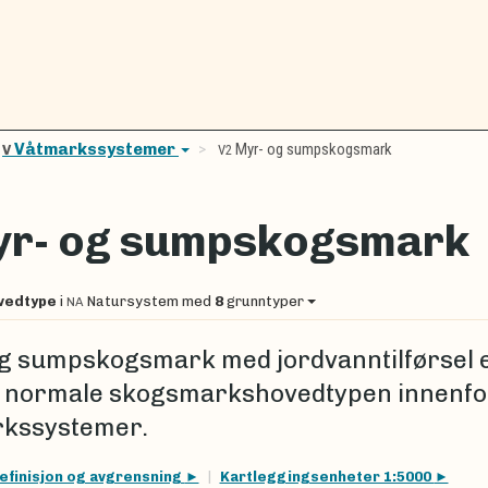
Våtmarkssystemer
Myr- og sumpskogsmark
V
V2
r- og sumpskogsmark
vedtype
i
Natursystem
med
8
grunntyper
NA
g sumpskogsmark med jordvanntilførsel 
 normale skogsmarkshovedtypen innenfo
rkssystemer.
efinisjon og avgrensning
Kartleggingsenheter 1:5000