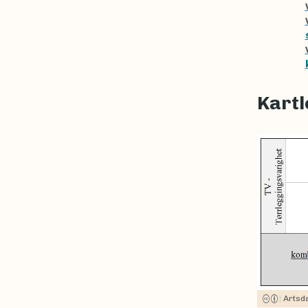
Kartl
|
Artsd