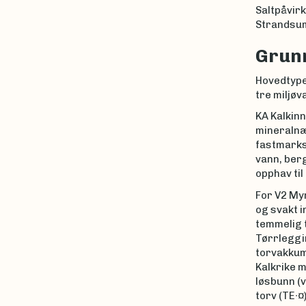
Saltpåvir
Strandsu
Grunn
Hovedtypen
tre miljøv
KA Kalkinn
mineralnæ
fastmarks
vann, berg
opphav til
For V2 Myr
og svakt i
temmelig t
Tørrleggi
torvakkum
Kalkrike m
løsbunn (v
torv (TE∙¤)