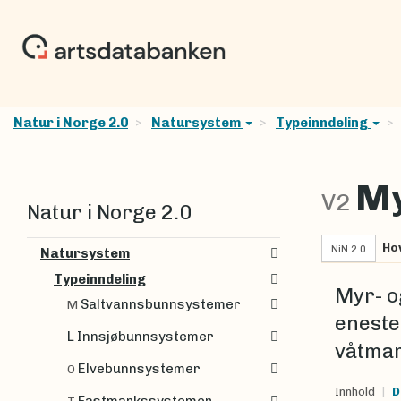
Natur i Norge 2.0
Natursystem
Typeinndeling
My
V2
Natur i Norge 2.0
Ho
NiN 2.0
Natursystem
Typeinndeling
Myr- o
Saltvannsbunnsystemer
M
eneste
L Innsjøbunnsystemer
våtma
Elvebunnsystemer
O
Innhold
D