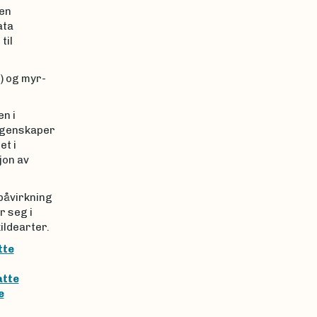
len
ata
til
) og myr-
n i
 egenskaper
et i
jon av
påvirkning
r seg i
ildearter.
tte
atte
e