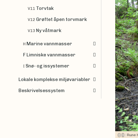
Torvtak
V11
Grøftet åpen torvmark
V12
Ny våtmark
V13
Marine vannmasser
H
F Limniske vannmasser
Snø- og issystemer
I
Lokale komplekse miljøvariabler
Beskrivelsessystem
|
Rune 