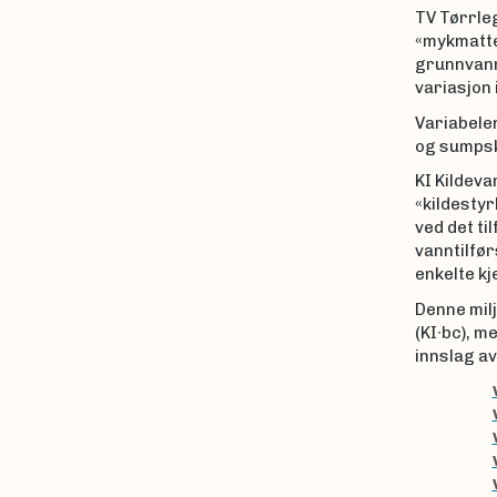
TV Tørrle
«mykmatte
grunnvanns
variasjon
Variabele
og sumpsko
KI Kildeva
«kildesty
ved det ti
vanntilfø
enkelte kj
Denne milj
(KI∙bc), m
innslag a