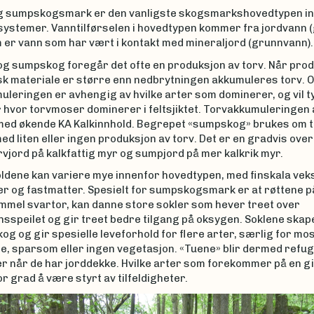
g sumpskogsmark er den vanligste skogsmarkshovedtypen i
ystemer. Vanntilførselen i hovedtypen kommer fra jordvann 
 er vann som har vært i kontakt med mineraljord (grunnvann).
 og sumpskog foregår det ofte en produksjon av torv. Når pro
sk materiale er større enn nedbrytningen akkumuleres torv. 
uleringen er avhengig av hvilke arter som dominerer, og vil t
r hvor torvmoser dominerer i feltsjiktet. Torvakkumuleringen 
med økende KA Kalkinnhold. Begrepet «sumpskog» brukes om t
d liten eller ingen produksjon av torv. Det er en gradvis ove
vjord på kalkfattig myr og sumpjord på mer kalkrik myr.
oldene kan variere mye innenfor hovedtypen, med finskala vek
er og fastmatter. Spesielt for sumpskogsmark er at røttene p
mmel svartor, kan danne store sokler som hever treet over
speilet og gir treet bedre tilgang på oksygen. Soklene skape
g og gir spesielle leveforhold for flere arter, særlig for mo
te, sparsom eller ingen vegetasjon. «Tuene» blir dermed refug
r når de har jorddekke. Hvilke arter som forekommer på en gi
or grad å være styrt av tilfeldigheter.