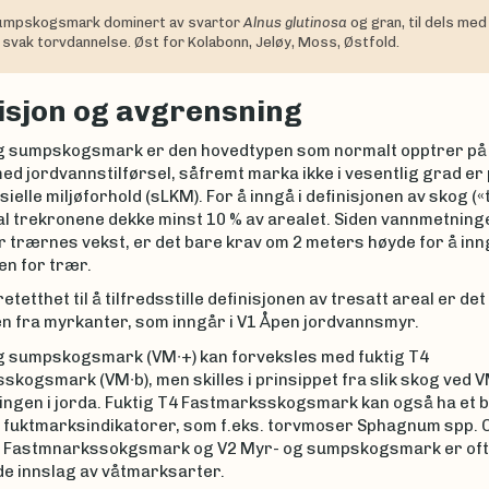
umpskogsmark dominert av svartor
Alnus glutinosa
og gran, til dels med
 svak torvdannelse. Øst for Kolabonn, Jeløy, Moss, Østfold.
isjon og avgrensning
g sumpskogsmark er den hovedtypen som normalt opptrer på 
d jordvannstilførsel, såfremt marka ikke i vesentlig grad er 
ielle miljøforhold (sLKM). For å inngå i definisjonen av skog («
al trekronene dekke minst 10 % av arealet. Siden vannmetning
 trærnes vekst, er det bare krav om 2 meters høyde for å inng
en for trær.
etetthet til å tilfredsstille definisjonen av tresatt areal er det
n fra myrkanter, som inngår i V1 Åpen jordvannsmyr.
g sumpskogsmark (VM∙+) kan forveksles med fuktig T4
kogsmark (VM∙b), men skilles i prinsippet fra slik skog ved 
ngen i jorda. Fuktig T4 Fastmarksskogsmark kan også ha et b
v fuktmarksindikatorer, som f.eks. torvmoser Sphagnum spp.
 Fastmnarkssokgsmark og V2 Myr- og sumpskogsmark er oft
e innslag av våtmarksarter.