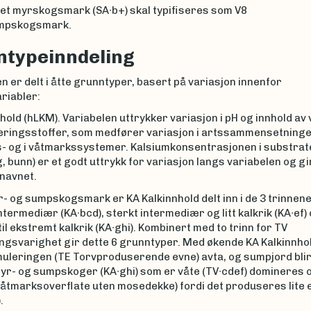
ket myrskogsmark (SA∙b+) skal typifiseres som V8
mpskogsmark.
typeinndeling
 er delt i åtte grunntyper, basert på variasjon innenfor
ariabler:
hold (hLKM). Variabelen uttrykker variasjon i pH og innhold av 
ringsstoffer, som medfører variasjon i artssammensetninge
- og i våtmarkssystemer. Kalsiumkonsentrasjonen i substrate
, bunn) er et godt uttrykk for variasjon langs variabelen og gi
 navnet.
- og sumpskogsmark er KA Kalkinnhold delt inn i de 3 trinnene
ntermediær (KA∙bcd), sterkt intermediær og litt kalkrik (KA∙ef)
il ekstremt kalkrik (KA∙ghi). Kombinert med to trinn for TV
ngsvarighet gir dette 6 grunntyper. Med økende KA Kalkinnhold
uleringen (TE Torvproduserende evne) avta, og sumpjord blir
yr- og sumpskoger (KA∙ghi) som er våte (TV∙cdef) domineres o
åtmarksoverflate uten mosedekke) fordi det produseres lite e
.