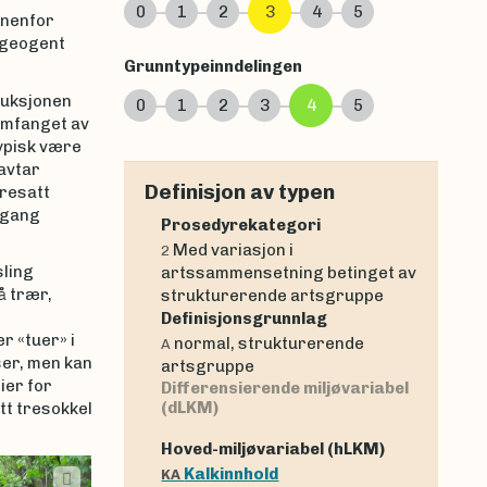
0
1
2
3
4
5
nnenfor
(geogent
Grunntypeinndelingen
duksjonen
0
1
2
3
4
5
Omfanget av
ypisk være
avtar
Definisjon av typen
resatt
rgang
Prosedyrekategori
Med variasjon i
2
sling
artssammensetning betinget av
å trær,
strukturerende artsgruppe
Definisjonsgrunnlag
r «tuer» i
normal, strukturerende
A
ser, men kan
artsgruppe
ier for
Differensierende miljøvariabel
(dLKM)
tt tresokkel
Hoved-miljøvariabel (hLKM)
Kalkinnhold
KA