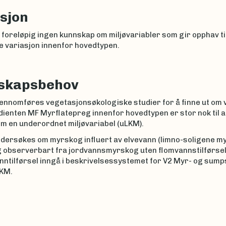
sjon
 foreløpig ingen kunnskap om miljøvariabler som gir opphav ti
e variasjon innenfor hovedtypen.
skapsbehov
jennomføres vegetasjonsøkologiske studier for å finne ut om 
ienten MF Myrflatepreg innenfor hovedtypen er stor nok til a
m en underordnet miljøvariabel (uLKM).
ndersøkes om myrskog influert av elvevann (limno-soligene m
g observerbart fra jordvannsmyrskog uten flomvannstilførsel. 
anntilførsel inngå i beskrivelsessystemet for V2 Myr- og su
KM.