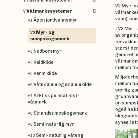
Fastmarkssystemer
T
V2 Myr- o
Våtmarkssystemer
V
våtmarkss
vann), som
Åpen jordvannsmyr
V1
I V2 Myr-
Myr- og
V2
av organi
sumpskogsmark
torvakkum
størst de
Nedbørsmyr
V3
generelt 
våtmark me
Kaldkilde
V4
mellom tor
Varm kilde
V5
Miljøforh
mellom tu
Våtsnøleie og snøleiekilde
V6
særlig ga
Arktisk permafrost-
V7
grunnvanns
våtmark
en sumpsko
også ha li
Strandsumpskogsmark
V8
skogsarte
synes i st
Semi-naturlig myr
V9
Semi-naturlig våteng
V10