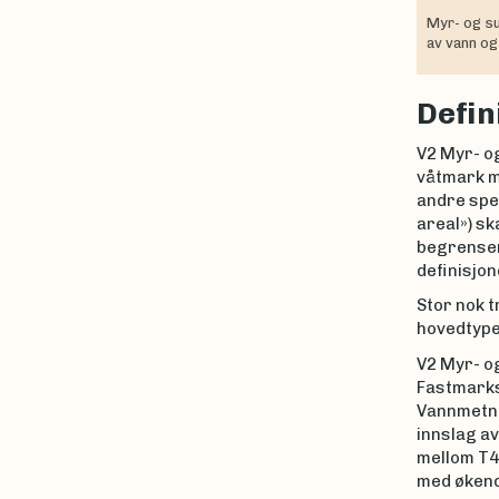
Myr- og s
av vann og
Defin
V2 Myr- o
våtmark me
andre spes
areal») sk
begrenser
definisjon
Stor nok tr
hovedtype
V2 Myr- o
Fastmarkss
Vannmetni
innslag a
mellom T4
med økend