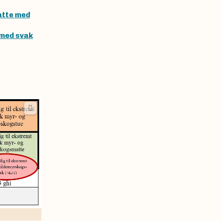
atte med
 med svak