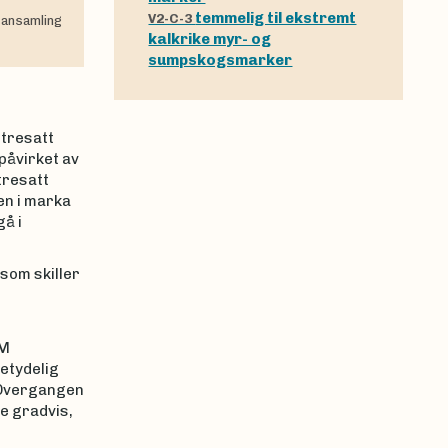
temmelig til ekstremt
V2-C-3
 ansamling
kalkrike myr- og
sumpskogsmarker
tresatt
påvirket av
tresatt
en i marka
å i
 som skiller
VM
etydelig
 Overgangen
e gradvis,