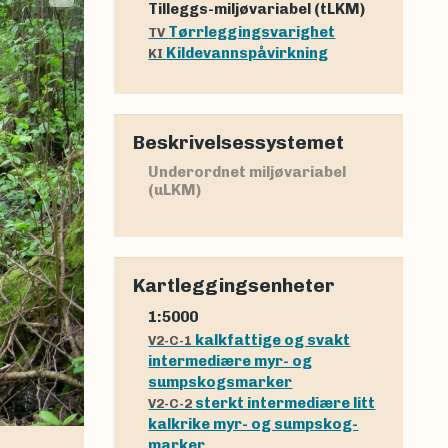
Tilleggs-miljøvariabel (tLKM)
Tørrleggingsvarighet
TV
Kildevannspåvirkning
KI
Beskrivelsessystemet
Underordnet miljøvariabel
(uLKM)
Kartleggingsenheter
1:5000
kalkfattige og svakt
V2-C-1
intermediære myr- og
sumpskogsmarker
sterkt intermediære litt
V2-C-2
kalkrike myr- og sumpskog-
marker