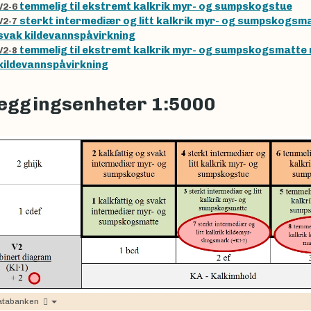
temmelig til ekstremt kalkrik myr- og sumpskogstue
V2-6
sterkt intermediær og litt kalkrik myr- og sumpskogsm
V2-7
svak kildevannspåvirkning
temmelig til ekstremt kalkrik myr- og sumpskogsmatte
V2-8
kildevannspåvirkning
eggingsenheter 1:5000
atabanken