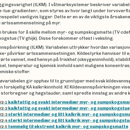
ggingsvarighet (tLKM). I våtmarksystemer beskriver variabe
-tue-gradienten», som styres av hvor langt under torvoverfl
speilet vanligvis ligger. Dette er en av de viktigste årsakene 
 i artssammensetning på myr.
n brukes for å skille mellom myr- og sumpskogsmatte (TV∙cdef
gstue (TV∙ghijk). Disse forekommer oftest i veksling.
nnspåvirkning (tLKM). Variabelen uttrykker hvordan variasjone
rke» påvirker artssammensetningen. Kildestyrke henviser til
lførte vannet, med hensyn på friskhet (oksygeninnhold), stabilit
rsel, temperatur og kjemisk innhold samt muligens konsentras
emiske stoffer.
øvariabelen gir opphav til to grunntyper med svak kildevanns
en forskjellig KA kalkrikinnhold. KI Kildevannspåvirkningen vise
v storbregner og høgstauder, samt spredte innslag av andre k
kalkfattig og svakt intermediær myr- og sumpskogsma
V2-1
kalkfattig og svakt intermediær myr- og sumpskogstue
V2-2
sterkt intermediær og litt kalkrik myr- og sumpskogsm
V2-3
sterkt intermediær og litt kalkrik myr- og sumpskogstu
V2-4
temmelig til ekstremt kalkrik myr- og sumpskogsmatte
V2-5