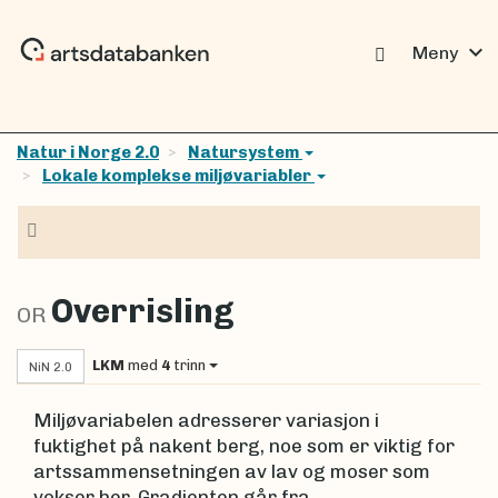
expand_more
Meny
Natur i Norge 2.0
Natursystem
Lokale komplekse miljøvariabler
Navigasjon
Overrisling
OR
LKM
med
4
trinn
NiN 2.0
Miljøvariabelen adresserer variasjon i
fuktighet på nakent berg, noe som er viktig for
artssammensetningen av lav og moser som
vokser her. Gradienten går fra