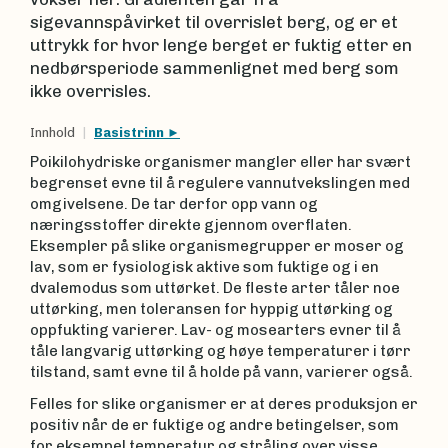
sigevannspåvirket til overrislet berg, og er et
uttrykk for hvor lenge berget er fuktig etter en
nedbørsperiode sammenlignet med berg som
ikke overrisles.
Innhold
Basistrinn
Poikilohydriske organismer mangler eller har svært
begrenset evne til å regulere vannutvekslingen med
omgivelsene. De tar derfor opp vann og
næringsstoffer direkte gjennom overflaten.
Eksempler på slike organismegrupper er moser og
lav, som er fysiologisk aktive som fuktige og i en
dvalemodus som uttørket. De fleste arter tåler noe
uttørking, men toleransen for hyppig uttørking og
oppfukting varierer. Lav- og mosearters evner til å
tåle langvarig uttørking og høye temperaturer i tørr
tilstand, samt evne til å holde på vann, varierer også.
Felles for slike organismer er at deres produksjon er
positiv når de er fuktige og andre betingelser, som
for eksempel temperatur og stråling over visse