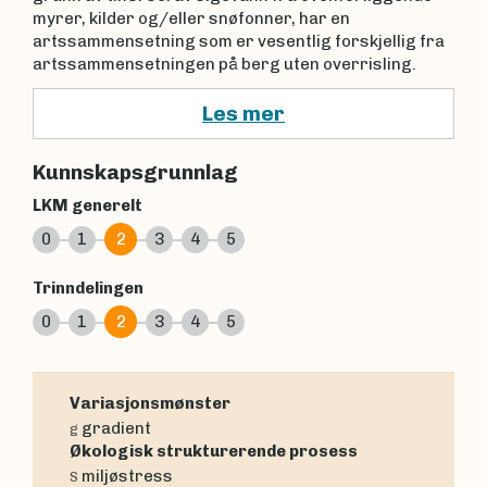
myrer, kilder og/eller snøfonner, har en
artssammensetning som er vesentlig forskjellig fra
artssammensetningen på berg uten overrisling.
Les mer
Kunnskapsgrunnlag
LKM generelt
0
1
2
3
4
5
Trinndelingen
0
1
2
3
4
5
Variasjonsmønster
gradient
g
Økologisk strukturerende prosess
miljøstress
S