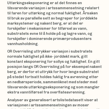
Uttørkingseksponering er at det finnes en
tilsvarende variasjon i artssammensetning relatert
til faren for uttørking og normal fuktighet. Årsaken
til bruk av parallelle sett av begreper for jorddekte
marksystemer og nakent berg, er at det er
forskjeller i mekanismer for tilførsel av vann,
substratets evne til å holde på og lagre vann, og
forskjeller i dominerende primærprodusenters
vannhusholdning.
OR Overrisling uttrykker variasjon i substratets
normale fuktighet på ikke- jorddekt mark, gitt
konstant eksponering for sollys og fuktighet. En gitt
posisjon langs OR Overrisling på for eksempel nakent
berg, er derfor et uttrykk for hvor lenge substratet
på stedet fortsatt holdes fuktig fra avrenning etter
en nedbørsperiode, sammenliknet med steder med
tilsvarende uttørkingseksponering og som mangler
ekstra vanntilførsel fra overflateavrenning.
Analyser av generalisert artslistedatasett viser at
variasjonen i artssammensetningen av moser