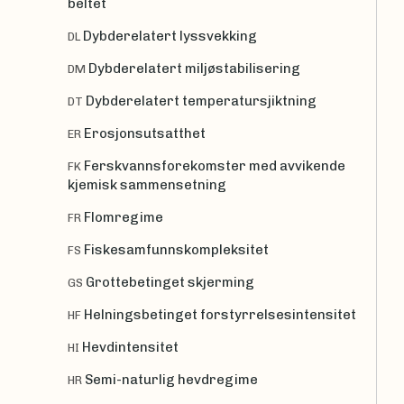
beltet
Dybderelatert lyssvekking
DL
Dybderelatert miljøstabilisering
DM
Dybderelatert temperatursjiktning
DT
Erosjonsutsatthet
ER
Ferskvannsforekomster med avvikende
FK
kjemisk sammensetning
Flomregime
FR
Fiskesamfunnskompleksitet
FS
Grottebetinget skjerming
GS
Helningsbetinget forstyrrelsesintensitet
HF
Hevdintensitet
HI
Semi-naturlig hevdregime
HR