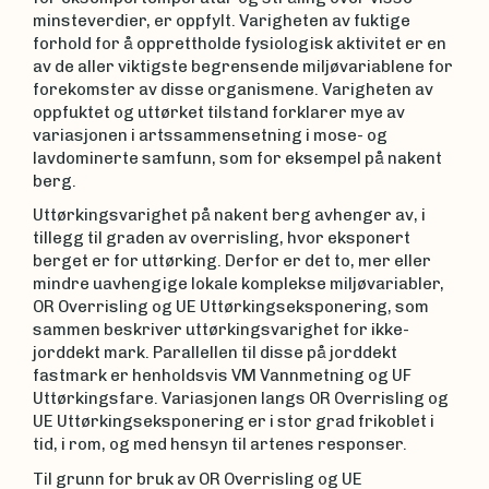
minsteverdier, er oppfylt. Varigheten av fuktige
forhold for å opprettholde fysiologisk aktivitet er en
av de aller viktigste begrensende miljøvariablene for
forekomster av disse organismene. Varigheten av
oppfuktet og uttørket tilstand forklarer mye av
variasjonen i artssammensetning i mose- og
lavdominerte samfunn, som for eksempel på nakent
berg.
Uttørkingsvarighet på nakent berg avhenger av, i
tillegg til graden av overrisling, hvor eksponert
berget er for uttørking. Derfor er det to, mer eller
mindre uavhengige lokale komplekse miljøvariabler,
OR Overrisling og UE Uttørkingseksponering, som
sammen beskriver uttørkingsvarighet for ikke-
jorddekt mark. Parallellen til disse på jorddekt
fastmark er henholdsvis VM Vannmetning og UF
Uttørkingsfare. Variasjonen langs OR Overrisling og
UE Uttørkingseksponering er i stor grad frikoblet i
tid, i rom, og med hensyn til artenes responser.
Til grunn for bruk av OR Overrisling og UE