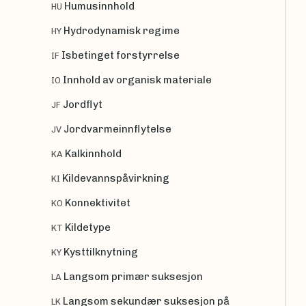
Humusinnhold
HU
Hydrodynamisk regime
HY
Isbetinget forstyrrelse
IF
Innhold av organisk materiale
IO
Jordflyt
JF
Jordvarmeinnflytelse
JV
Kalkinnhold
KA
Kildevannspåvirkning
KI
Konnektivitet
KO
Kildetype
KT
Kysttilknytning
KY
Langsom primær suksesjon
LA
Langsom sekundær suksesjon på
LK