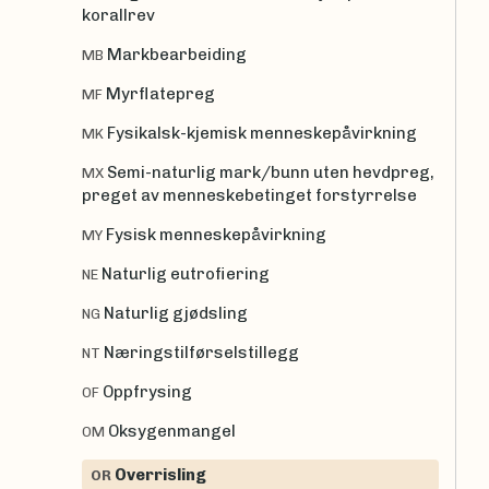
korallrev
Markbearbeiding
MB
Myrflatepreg
MF
Fysikalsk-kjemisk menneskepåvirkning
MK
Semi-naturlig mark/bunn uten hevdpreg,
MX
preget av menneskebetinget forstyrrelse
Fysisk menneskepåvirkning
MY
Naturlig eutrofiering
NE
Naturlig gjødsling
NG
Næringstilførselstillegg
NT
Oppfrysing
OF
Oksygenmangel
OM
Overrisling
OR