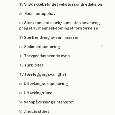
Snødekkebetinget vekstsesongreduksjon
SV
Sedimentopphav
SO
Sterkt endret mark/bunn uten hevdpreg,
SX
preget av menneskebetinget forstyrrelse
Sterk endring av vannmasser
SY
Sedimentsortering
S3
Torvproduserende evne
TE
Turbiditet
TU
Tørrleggingsvarighet
TV
Uttørkingseksponering
UE
Uttørkingsfare
UF
Vannpåvirkningsintensitet
VF
Vindutsatthet
VI