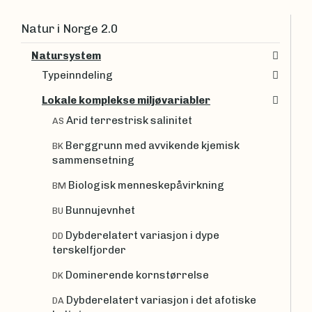
Natur i Norge 2.0
Natursystem
Typeinndeling
Lokale komplekse miljøvariabler
Arid terrestrisk salinitet
AS
Berggrunn med avvikende kjemisk
BK
sammensetning
Biologisk menneskepåvirkning
BM
Bunnujevnhet
BU
Dybderelatert variasjon i dype
DD
terskelfjorder
Dominerende kornstørrelse
DK
Dybderelatert variasjon i det afotiske
DA