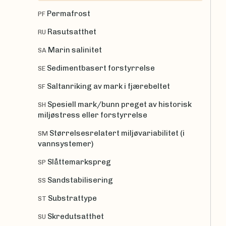
Permafrost
PF
Rasutsatthet
RU
Marin salinitet
SA
Sedimentbasert forstyrrelse
SE
Saltanriking av mark i fjærebeltet
SF
Spesiell mark/bunn preget av historisk
SH
miljøstress eller forstyrrelse
Størrelsesrelatert miljøvariabilitet (i
SM
vannsystemer)
Slåttemarkspreg
SP
Sandstabilisering
SS
Substrattype
ST
Skredutsatthet
SU