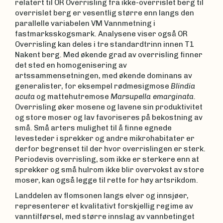
relatert til OR Overrisling fra ikke-overrislet berg til
overrislet berg er vesentlig større enn langs den
parallelle variabelen VM Vannmetning i
fastmarksskogsmark. Analysene viser også OR
Overrisling kan deles i tre standardtrinn innen T1
Nakent berg. Med økende grad av overrisling finner
det sted en homogenisering av
artssammensetningen, med økende dominans av
generalister, for eksempel rødmesigmose
Blindia
acuta
og mattehutremose
Marsupella emarginata
.
Overrisling øker mosene og lavene sin produktivitet
og store moser og lav favoriseres på bekostning av
små. Små arters mulighet til å finne egnede
levesteder i sprekker og andre mikrohabitater er
derfor begrenset til der hvor overrislingen er sterk.
Periodevis overrisling, som ikke er sterkere enn at
sprekker og små hulrom ikke blir overvokst av store
moser, kan også legge til rette for høy artsrikdom.
Landdelen av flomsonen langs elver og innsjøer,
representerer et kvalitativt forskjellig regime av
vanntilførsel, med større innslag av vannbetinget