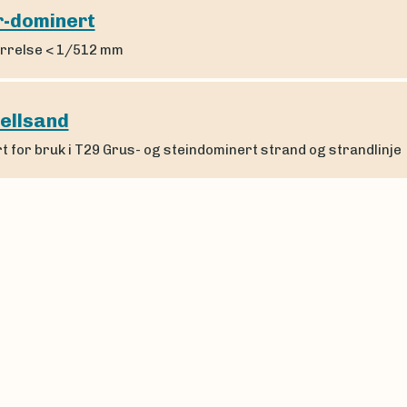
r-dominert
rrelse < 1/512 mm
jellsand
t for bruk i T29 Grus- og steindominert strand og strandlinje