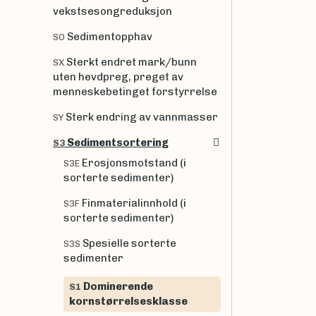
vekstsesongreduksjon
Sedimentopphav
SO
Sterkt endret mark/bunn
SX
uten hevdpreg, preget av
menneskebetinget forstyrrelse
Sterk endring av vannmasser
SY
Sedimentsortering
S3
Erosjonsmotstand (i
S3E
sorterte sedimenter)
Finmaterialinnhold (i
S3F
sorterte sedimenter)
Spesielle sorterte
S3S
sedimenter
Dominerende
S1
kornstørrelsesklasse