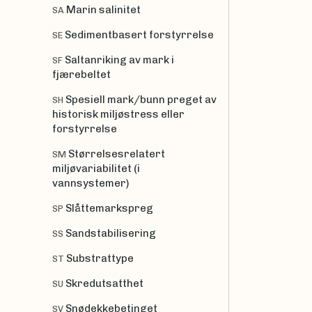
Marin salinitet
SA
Sedimentbasert forstyrrelse
SE
Saltanriking av mark i
SF
fjærebeltet
Spesiell mark/bunn preget av
SH
historisk miljøstress eller
forstyrrelse
Størrelsesrelatert
SM
miljøvariabilitet (i
vannsystemer)
Slåttemarkspreg
SP
Sandstabilisering
SS
Substrattype
ST
Skredutsatthet
SU
Snødekkebetinget
SV