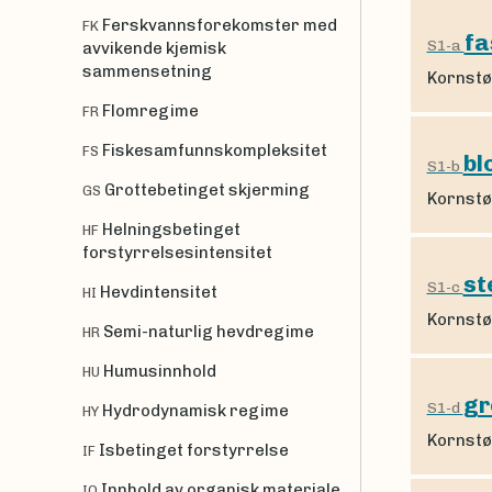
Ferskvannsforekomster med
FK
fa
S1-a
avvikende kjemisk
sammensetning
Kornstø
Flomregime
FR
Fiskesamfunnskompleksitet
FS
bl
S1-b
Grottebetinget skjerming
GS
Kornstø
Helningsbetinget
HF
forstyrrelsesintensitet
st
S1-c
Hevdintensitet
HI
Kornstø
Semi-naturlig hevdregime
HR
Humusinnhold
HU
gr
S1-d
Hydrodynamisk regime
HY
Kornstø
Isbetinget forstyrrelse
IF
Innhold av organisk materiale
IO