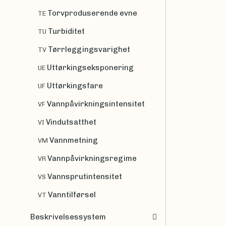
Torvproduserende evne
TE
Turbiditet
TU
Tørrleggingsvarighet
TV
Uttørkingseksponering
UE
Uttørkingsfare
UF
Vannpåvirkningsintensitet
VF
Vindutsatthet
VI
Vannmetning
VM
Vannpåvirkningsregime
VR
Vannsprutintensitet
VS
Vanntilførsel
VT
Beskrivelsessystem