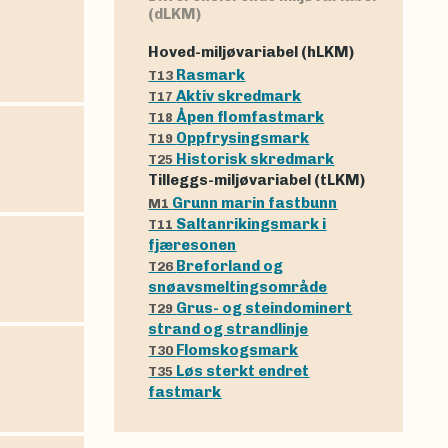
(dLKM)
Hoved-miljøvariabel (hLKM)
Rasmark
T13
Aktiv skredmark
T17
Åpen flomfastmark
T18
Oppfrysingsmark
T19
Historisk skredmark
T25
Tilleggs-miljøvariabel (tLKM)
Grunn marin fastbunn
M1
Saltanrikingsmark i
T11
fjæresonen
Breforland og
T26
snøavsmeltingsområde
Grus- og steindominert
T29
strand og strandlinje
Flomskogsmark
T30
Løs sterkt endret
T35
fastmark