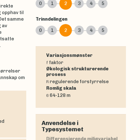
0
1
2
3
4
5
irekte
 opphav til
 Det samme
Trinndelingen
g av
0
1
2
3
4
5
e
tsatte
.
Variasjonsmønster
faktor
f
Økologisk strukturerende
tørrelser
prosess
kunnskap om
regulerende forstyrrelse
R
Romlig skala
64-128 m
6
ed
Anvendelse i
Typesystemet
Differensierende miljøvariabel