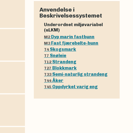
Anvendelse i
Beskrivelsessystemet
Underordnet miljøvariabel
(uLKM)
Dyp marin fastbunn
M2
Fast fjærebelte-bunn
M3
Skogsmark
T4
Snøleie
T7
Strandeng
T12
Blokkmark
T27
Semi-naturlig strandeng
T33
Åker
T44
Oppdyrket varig eng
T45