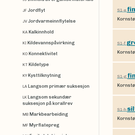
fi
Jordflyt
S1-e
JF
Kornstø
Jordvarmeinnflytelse
JV
Kalkinnhold
KA
gr
Kildevannspåvirkning
KI
S1-f
Kornstø
Konnektivitet
KO
Kildetype
KT
fi
Kysttilknytning
KY
S1-g
Kornstø
Langsom primær suksesjon
LA
Langsom sekundær
LK
suksesjon på korallrev
si
S1-h
Markbearbeiding
MB
Kornstø
Myrflatepreg
MF