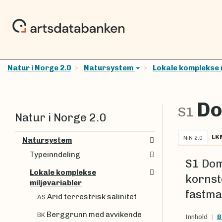
Natur i Norge 2.0
Natursystem
Lokale komplekse 
Do
S1
Natur i Norge 2.0
LK
NiN 2.0
Natursystem
Typeinndeling
S1 Dom
Lokale komplekse
kornst
miljøvariabler
fastma
Arid terrestrisk salinitet
AS
Berggrunn med avvikende
BK
Innhold
B