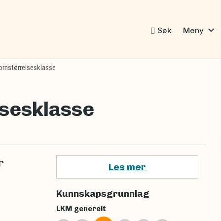
expand_more
Søk
Meny
rnstørrelsesklasse
sesklasse
r
Les mer
Kunnskapsgrunnlag
LKM generelt