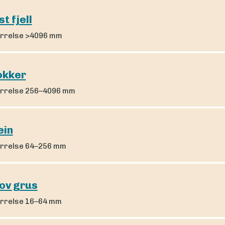
st fjell
rrelse >4096 mm
okker
rrelse 256–4096 mm
ein
rrelse 64–256 mm
ov grus
rrelse 16–64 mm