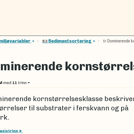
miljøvariabler
Sedimentsortering
Dominerende ko
S3
S1
minerende kornstørrel
M
med
11
trinn
inerende kornstørrelsesklasse beskrive
ørrelser til substrater i ferskvann og på
rk.
asistrinn