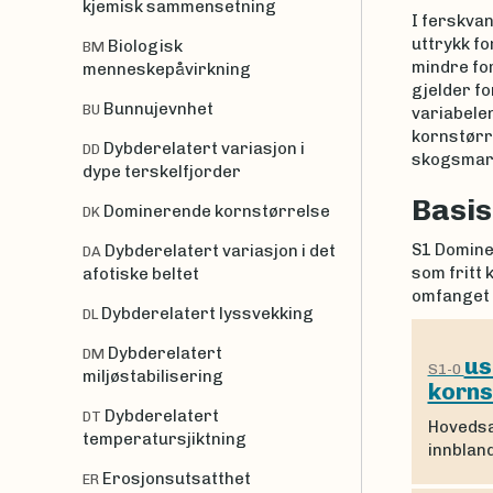
kjemisk sammensetning
I ferskva
uttrykk fo
Biologisk
BM
mindre fo
menneskepåvirkning
gjelder f
Bunnujevnhet
BU
variabele
kornstørr
Dybderelatert variasjon i
DD
skogsmark
dype terskelfjorder
Basis
Dominerende kornstørrelse
DK
S1 Domine
Dybderelatert variasjon i det
DA
som fritt 
afotiske beltet
omfanget a
Dybderelatert lyssvekking
DL
Dybderelatert
DM
us
S1-0
miljøstabilisering
korns
Dybderelatert
DT
Hovedsa
temperatursjiktning
innbland
Erosjonsutsatthet
ER