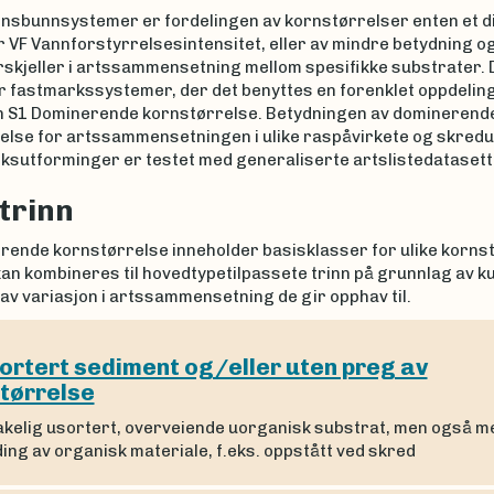
nnsbunnsystemer er fordelingen av kornstørrelser enten et d
r VF Vannforstyrrelsesintensitet, eller av mindre betydning og
rskjeller i artssammensetning mellom spesifikke substrater.
or fastmarkssystemer, der det benyttes en forenklet oppdelin
n S1 Dominerende kornstørrelse. Betydningen av dominerend
else for artssammensetningen i ulike raspåvirkete og skredu
sutforminger er testet med generaliserte artslistedatasett
trinn
rende kornstørrelse inneholder basisklasser for ulike korns
kan kombineres til hovedtypetilpassete trinn på grunnlag av 
v variasjon i artssammensetning de gir opphav til.
ortert sediment og/eller uten preg av
tørrelse
kelig usortert, overveiende uorganisk substrat, men også m
ing av organisk materiale, f.eks. oppstått ved skred