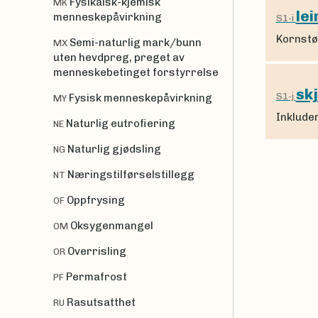
Fysikalsk-kjemisk
MK
lei
menneskepåvirkning
S1-i
Kornstø
Semi-naturlig mark/bunn
MX
uten hevdpreg, preget av
menneskebetinget forstyrrelse
sk
S1-j
Fysisk menneskepåvirkning
MY
Inkluder
Naturlig eutrofiering
NE
Naturlig gjødsling
NG
Næringstilførselstillegg
NT
Oppfrysing
OF
Oksygenmangel
OM
Overrisling
OR
Permafrost
PF
Rasutsatthet
RU