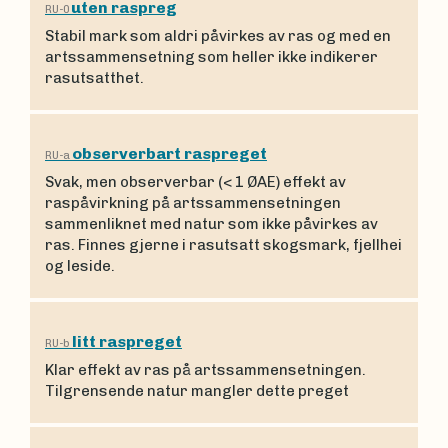
uten raspreg
RU-0
Stabil mark som aldri påvirkes av ras og med en
artssammensetning som heller ikke indikerer
rasutsatthet.
observerbart raspreget
RU-a
Svak, men observerbar (< 1 ØAE) effekt av
raspåvirkning på artssammensetningen
sammenliknet med natur som ikke påvirkes av
ras. Finnes gjerne i rasutsatt skogsmark, fjellhei
og leside.
litt raspreget
RU-b
Klar effekt av ras på artssammensetningen.
Tilgrensende natur mangler dette preget