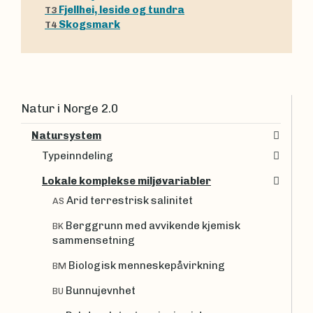
Fjellhei, leside og tundra
T3
Skogsmark
T4
Natur i Norge 2.0
Natursystem
Typeinndeling
Lokale komplekse miljøvariabler
Arid terrestrisk salinitet
AS
Berggrunn med avvikende kjemisk
BK
sammensetning
Biologisk menneskepåvirkning
BM
Bunnujevnhet
BU