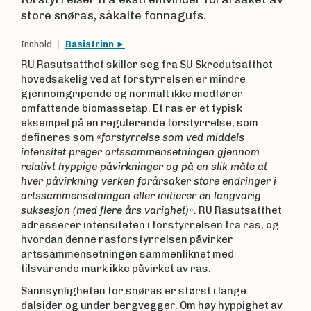
store snøras, såkalte fonnagufs.
Innhold
Basistrinn
RU Rasutsatthet skiller seg fra SU Skredutsatthet
hovedsakelig ved at forstyrrelsen er mindre
gjennomgripende og normalt ikke medfører
omfattende biomassetap. Et ras er et typisk
eksempel på en regulerende forstyrrelse, som
defineres som «
forstyrrelse som ved middels
intensitet preger artssammensetningen gjennom
relativt hyppige påvirkninger og på en slik måte at
hver påvirkning verken forårsaker store endringer i
artssammensetningen eller initierer en langvarig
suksesjon (med flere års varighet)
». RU Rasutsatthet
adresserer intensiteten i forstyrrelsen fra ras, og
hvordan denne rasforstyrrelsen påvirker
artssammensetningen sammenliknet med
tilsvarende mark ikke påvirket av ras.
Sannsynligheten for snøras er størst i lange
dalsider og under bergvegger. Om høy hyppighet av