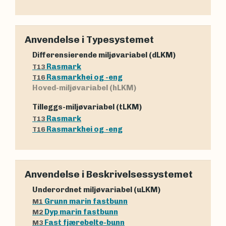
Anvendelse i Typesystemet
Differensierende miljøvariabel (dLKM)
Rasmark
T13
Rasmarkhei og -eng
T16
Hoved-miljøvariabel (hLKM)
Tilleggs-miljøvariabel (tLKM)
Rasmark
T13
Rasmarkhei og -eng
T16
Anvendelse i Beskrivelsessystemet
Underordnet miljøvariabel (uLKM)
Grunn marin fastbunn
M1
Dyp marin fastbunn
M2
Fast fjærebelte-bunn
M3