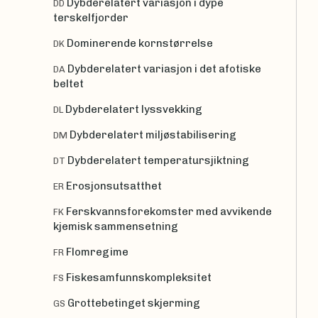
Dybderelatert variasjon i dype
DD
terskelfjorder
Dominerende kornstørrelse
DK
Dybderelatert variasjon i det afotiske
DA
beltet
Dybderelatert lyssvekking
DL
Dybderelatert miljøstabilisering
DM
Dybderelatert temperatursjiktning
DT
Erosjonsutsatthet
ER
Ferskvannsforekomster med avvikende
FK
kjemisk sammensetning
Flomregime
FR
Fiskesamfunnskompleksitet
FS
Grottebetinget skjerming
GS