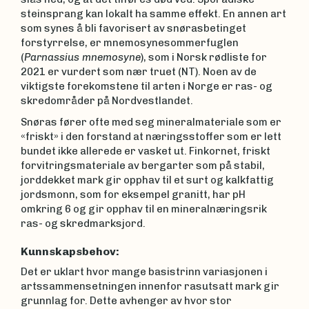
steinsprang kan lokalt ha samme effekt. En annen art
som synes å bli favorisert av snørasbetinget
forstyrrelse, er mnemosynesommerfuglen
(
Parnassius mnemosyne
), som i Norsk rødliste for
2021 er vurdert som nær truet (NT). Noen av de
viktigste forekomstene til arten i Norge er ras- og
skredområder på Nordvestlandet.
Snøras fører ofte med seg mineralmateriale som er
«friskt» i den forstand at næringsstoffer som er lett
bundet ikke allerede er vasket ut. Finkornet, friskt
forvitringsmateriale av bergarter som på stabil,
jorddekket mark gir opphav til et surt og kalkfattig
jordsmonn, som for eksempel granitt, har pH
omkring 6 og gir opphav til en mineralnæringsrik
ras- og skredmarksjord.
Kunnskapsbehov:
Det er uklart hvor mange basistrinn variasjonen i
artssammensetningen innenfor rasutsatt mark gir
grunnlag for. Dette avhenger av hvor stor