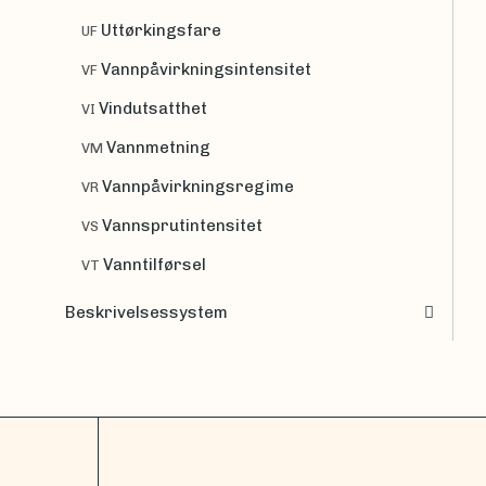
Uttørkingsfare
UF
Vannpåvirkningsintensitet
VF
Vindutsatthet
VI
Vannmetning
VM
Vannpåvirkningsregime
VR
Vannsprutintensitet
VS
Vanntilførsel
VT
Beskrivelsessystem