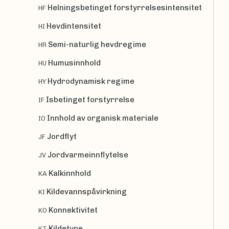
Helningsbetinget forstyrrelsesintensitet
HF
Hevdintensitet
HI
Semi-naturlig hevdregime
HR
Humusinnhold
HU
Hydrodynamisk regime
HY
Isbetinget forstyrrelse
IF
Innhold av organisk materiale
IO
Jordflyt
JF
Jordvarmeinnflytelse
JV
Kalkinnhold
KA
Kildevannspåvirkning
KI
Konnektivitet
KO
Kildetype
KT