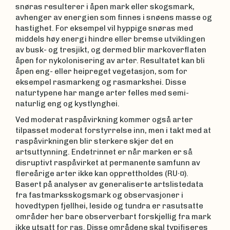
snøras resulterer i åpen mark eller skogsmark,
avhenger av energien som finnes i snøens masse og
hastighet. For eksempel vil hyppige snøras med
middels høy energi hindre eller bremse utviklingen
av busk- og tresjikt, og dermed blir markoverflaten
åpen for nykolonisering av arter. Resultatet kan bli
åpen eng- eller heipreget vegetasjon, som for
eksempel rasmarkeng og rasmarkshei. Disse
naturtypene har mange arter felles med semi-
naturlig eng og kystlynghei.
Ved moderat raspåvirkning kommer også arter
tilpasset moderat forstyrrelse inn, men i takt med at
raspåvirkningen blir sterkere skjer det en
artsuttynning. Endetrinnet er når marken er så
disruptivt raspåvirket at permanente samfunn av
flereårige arter ikke kan opprettholdes (RU∙¤).
Basert på analyser av generaliserte artslistedata
fra fastmarksskogsmark og observasjoner i
hovedtypen fjellhei, leside og tundra er rasutsatte
områder her bare observerbart forskjellig fra mark
ikke utsatt for ras. Disse områdene skal typifiseres