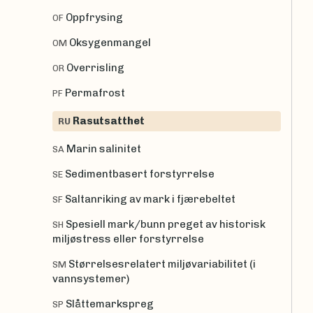
Oppfrysing
OF
Oksygenmangel
OM
Overrisling
OR
Permafrost
PF
Rasutsatthet
RU
Marin salinitet
SA
Sedimentbasert forstyrrelse
SE
Saltanriking av mark i fjærebeltet
SF
Spesiell mark/bunn preget av historisk
SH
miljøstress eller forstyrrelse
Størrelsesrelatert miljøvariabilitet (i
SM
vannsystemer)
Slåttemarkspreg
SP