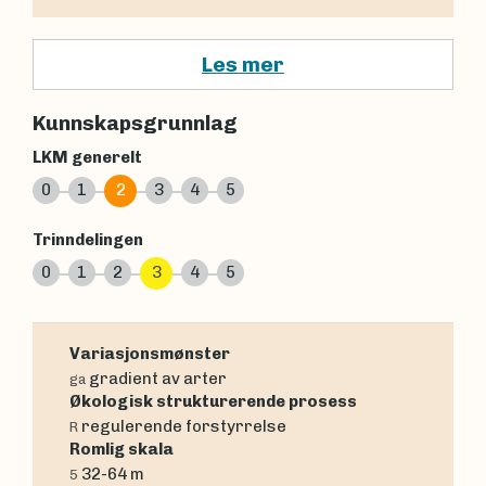
Les mer
Kunnskapsgrunnlag
LKM generelt
0
1
2
3
4
5
Trinndelingen
0
1
2
3
4
5
Variasjonsmønster
gradient av arter
ga
Økologisk strukturerende prosess
regulerende forstyrrelse
R
Romlig skala
32-64 m
5