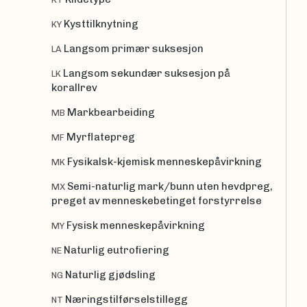
Kysttilknytning
KY
Langsom primær suksesjon
LA
Langsom sekundær suksesjon på
LK
korallrev
Markbearbeiding
MB
Myrflatepreg
MF
Fysikalsk-kjemisk menneskepåvirkning
MK
Semi-naturlig mark/bunn uten hevdpreg,
MX
preget av menneskebetinget forstyrrelse
Fysisk menneskepåvirkning
MY
Naturlig eutrofiering
NE
Naturlig gjødsling
NG
Næringstilførselstillegg
NT