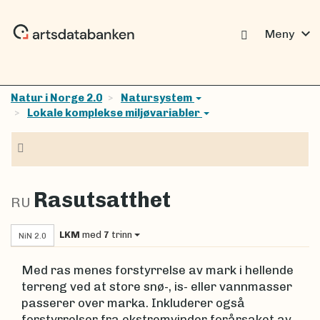
expand_more
Meny
Natur i Norge 2.0
Natursystem
Lokale komplekse miljøvariabler
Navigasjon
Rasutsatthet
RU
LKM
med
7
trinn
NiN 2.0
Med ras menes forstyrrelse av mark i hellende
terreng ved at store snø-, is- eller vannmasser
passerer over marka. Inkluderer også
forstyrrelser fra ekstremvinder forårsaket av