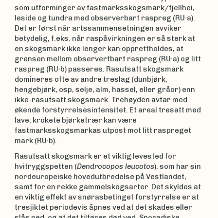
som utforminger av fastmarksskogsmark/fjellhei,
leside og tundra med observerbart raspreg (RU∙a).
Det er først når artssammensetningen avviker
betydelig, f.eks. når raspåvirkningen er så sterk at
en skogsmark ikke lenger kan opprettholdes, at
grensen mellom observertbart raspreg (RU∙a) og litt
raspreg (RU∙b) passeres. Rasutsatt skogsmark
domineres ofte av andre treslag (dunbjørk,
hengebjørk, osp, selje, alm, hassel, eller gråor) enn
ikke-rasutsatt skogsmark. Trehøyden avtar med
økende forstyrrelsesintensitet. Et areal tresatt med
lave, krokete bjørketrær kan være
fastmarksskogsmarkas utpost mot litt raspreget
mark (RU∙b).
Rasutsatt skogsmark er et viktig levested for
hvitryggspetten (
Dendrocopos leucotos
), som har sin
nordeuropeiske hovedutbredelse på Vestlandet,
samt for en rekke gammelskogsarter. Det skyldes at
en viktig effekt av snørasbetinget forstyrrelse er at
tresjiktet periodevis åpnes ved at det skades eller
slås ned, og at det tilføres død ved. Sporadiske