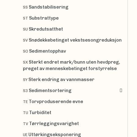
Sandstabilisering
SS
Substrattype
ST
Skredutsatthet
SU
Snødekkebetinget vekstsesongreduksjon
SV
Sedimentopphav
SO
Sterkt endret mark/bunn uten hevdpreg,
SX
preget av menneskebetinget forstyrrelse
Sterk endring av vannmasser
SY
Sedimentsortering
S3
Torvproduserende evne
TE
Turbiditet
TU
Tørrleggingsvarighet
TV
Uttørkingseksponering
UE