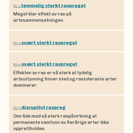
temmelig sterkt raspreget
RU-c
Meget klar effekt av ras på
artssammensetningen.
svært sterkt raspreget
RU-d
svært sterkt raspreget
RU-e
Effekten av ras er så sterk at tydelig
artsuttynning finner sted og rastolerante arter
dominerer.
disruptivt raspreg
RU-¤
Område med så sterk raspåvirkning at
permanente samfunn av flerårige arter ikke
opprettholdes.