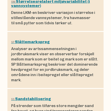
Størrelsesrelatert miljøvariabilitet (i
SM
vannsystemer)
Denne LKM-en beskriver variasjon i størrelse i
stillestående vannsystemer, fra havmasser
til små pytter som tidvis tørker ut.
Slåttemarkspreg
SP
Analyser av artssammensetningen i
jordbruksmark viser en observerbar forskjell
mellom mark som er beitet og mark som er slått.
SP Slåttemarkspreg beskriver det dominerende
hevdpreget for en jordbruksmark, og deler
områdene inn i beitepreget eller slåttepreget
mark.
Sandstabilisering
SS
På strender som tilføres store mengder sand