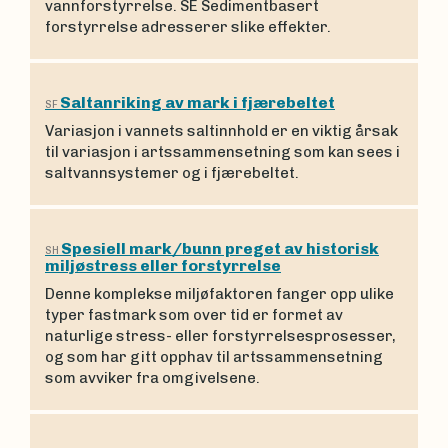
vannforstyrrelse. SE Sedimentbasert
forstyrrelse adresserer slike effekter.
Saltanriking av mark i fjærebeltet
SF
Variasjon i vannets saltinnhold er en viktig årsak
til variasjon i artssammensetning som kan sees i
saltvannsystemer og i fjærebeltet.
Spesiell mark/bunn preget av historisk
SH
miljøstress eller forstyrrelse
Denne komplekse miljøfaktoren fanger opp ulike
typer fastmark som over tid er formet av
naturlige stress- eller forstyrrelsesprosesser,
og som har gitt opphav til artssammensetning
som avviker fra omgivelsene.