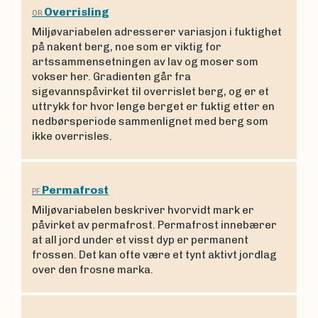
Overrisling
OR
Miljøvariabelen adresserer variasjon i fuktighet
på nakent berg, noe som er viktig for
artssammensetningen av lav og moser som
vokser her. Gradienten går fra
sigevannspåvirket til overrislet berg, og er et
uttrykk for hvor lenge berget er fuktig etter en
nedbørsperiode sammenlignet med berg som
ikke overrisles.
Permafrost
PF
Miljøvariabelen beskriver hvorvidt mark er
påvirket av permafrost. Permafrost innebærer
at all jord under et visst dyp er permanent
frossen. Det kan ofte være et tynt aktivt jordlag
over den frosne marka.