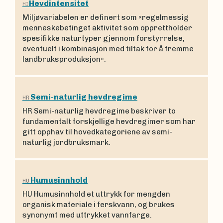
Hevdintensitet
HI
Miljøvariabelen er definert som «regelmessig
menneskebetinget aktivitet som opprettholder
spesifikke naturtyper gjennom forstyrrelse,
eventuelt i kombinasjon med tiltak for å fremme
landbruksproduksjon».
Semi-naturlig hevdregime
HR
HR Semi-naturlig hevdregime beskriver to
fundamentalt forskjellige hevdregimer som har
gitt opphav til hovedkategoriene av semi-
naturlig jordbruksmark.
Humusinnhold
HU
HU Humusinnhold et uttrykk for mengden
organisk materiale i ferskvann, og brukes
synonymt med uttrykket vannfarge.