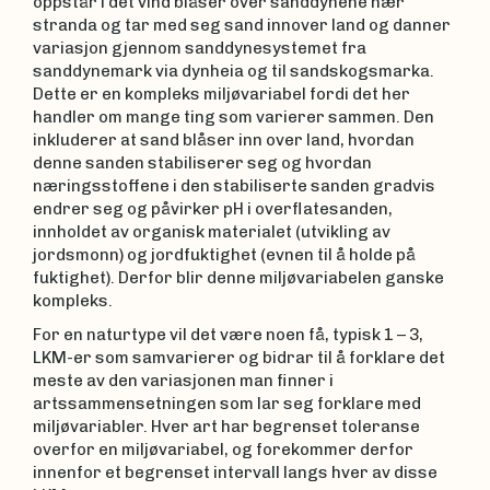
oppstår i det vind blåser over sanddynene nær
stranda og tar med seg sand innover land og danner
variasjon gjennom sanddynesystemet fra
sanddynemark via dynheia og til sandskogsmarka.
Dette er en kompleks miljøvariabel fordi det her
handler om mange ting som varierer sammen. Den
inkluderer at sand blåser inn over land, hvordan
denne sanden stabiliserer seg og hvordan
næringsstoffene i den stabiliserte sanden gradvis
endrer seg og påvirker pH i overflatesanden,
innholdet av organisk materialet (utvikling av
jordsmonn) og jordfuktighet (evnen til å holde på
fuktighet). Derfor blir denne miljøvariabelen ganske
kompleks.
For en naturtype vil det være noen få, typisk 1 – 3,
LKM-er som samvarierer og bidrar til å forklare det
meste av den variasjonen man finner i
artssammensetningen som lar seg forklare med
miljøvariabler. Hver art har begrenset toleranse
overfor en miljøvariabel, og forekommer derfor
innenfor et begrenset intervall langs hver av disse