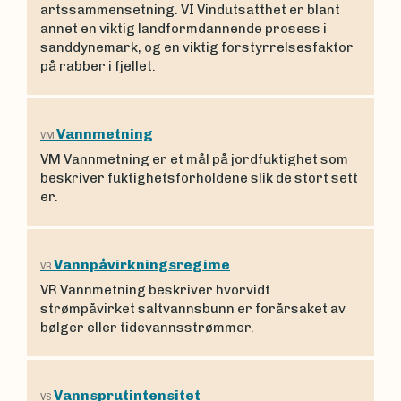
artssammensetning. VI Vindutsatthet er blant
annet en viktig landformdannende prosess i
sanddynemark, og en viktig forstyrrelsesfaktor
på rabber i fjellet.
Vannmetning
VM
VM Vannmetning er et mål på jordfuktighet som
beskriver fuktighetsforholdene slik de stort sett
er.
Vannpåvirkningsregime
VR
VR Vannmetning beskriver hvorvidt
strømpåvirket saltvannsbunn er forårsaket av
bølger eller tidevannsstrømmer.
Vannsprutintensitet
VS