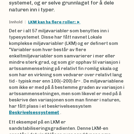
systemet, og er selve grunnlaget for å dele
naturen inn i typer.
Innhold
LKM kan ha flere roller:
Det er i alt 57 miljøvariabler som benyttes inn i
typesystemet. Disse har fått navnet Lokale
komplekse miljøvariabler (LKM) og er definert som
"Variabler som hver består av flere
enkeltmiljøvariabler som samvarierer i mer eller
mindre sterk grad, og som gir opphav til variasjon i
artssammensetning på relativt fin romlig skala og
som har en virkning som vedvarer over relativt lang
tid - typisk mer enn 100(–200) år» . De miljøvariablene
som ikke er med på å bestemme graden av variasjon i
artssammensetningen, men som likevel er med på å
beskrive den variasjonen som man finner i naturen,
har fått plass i et beskrivelsessystem
Beskrivelsessystemet
.
Ett eksempel på en LKM er
sandstabiliseringsgradienten. Denne LKM-en