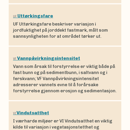
Uttørkingsfare
UF
UF Uttørkingsfare beskriver variasjon i
jordfuktighet på jorddekt fastmark, målt som
sannsynligheten for at området tørker ut.
Vannpåvirkningsintensitet
VF
Vann som årsak til forstyrrelse er viktig både på
fast bunn og på sedimentbunn, i saltvann og i
ferskvann; VF Vannpåvirkningsintensitet
adresserer vannets evne til å forårsake
forstyrrelse gjennom erosjon og sedimentasjon.
Vindutsatthet
VI
I værharde miljøer er VI Vindutsatthet en viktig
kilde til variasjon i vegetasjonstetthet og