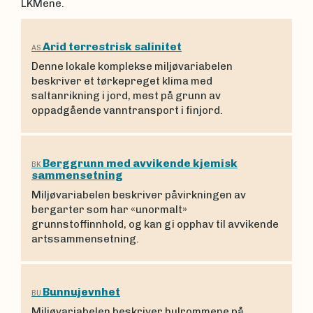
LKMene.
Arid terrestrisk salinitet
AS
Denne lokale komplekse miljøvariabelen
beskriver et tørkepreget klima med
saltanrikning i jord, mest på grunn av
oppadgående vanntransport i finjord.
Berggrunn med avvikende kjemisk
BK
sammensetning
Miljøvariabelen beskriver påvirkningen av
bergarter som har «unormalt»
grunnstoffinnhold, og kan gi opphav til avvikende
artssammensetning.
Bunnujevnhet
BU
Miljøvariabelen beskriver hulrommene på