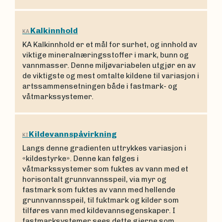
Kalkinnhold
KA
KA Kalkinnhold er et mål for surhet, og innhold av
viktige mineralnæringsstoffer i mark, bunn og
vannmasser. Denne miljøvariabelen utgjør en av
de viktigste og mest omtalte kildene til variasjon i
artssammensetningen både i fastmark- og
våtmarkssystemer.
Kildevannspåvirkning
KI
Langs denne gradienten uttrykkes variasjon i
«kildestyrke». Denne kan følges i
våtmarkssystemer som fuktes av vann med et
horisontalt grunnvannsspeil, via myr og
fastmark som fuktes av vann med hellende
grunnvannsspeil, til fuktmark og kilder som
tilføres vann med kildevannsegenskaper. I
fastmarksystemer sees dette gjerne som