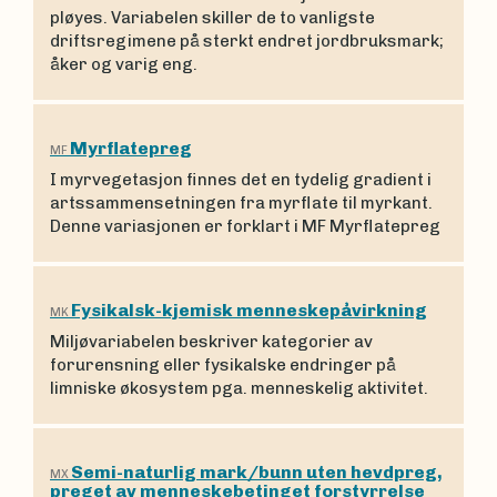
pløyes. Variabelen skiller de to vanligste
driftsregimene på sterkt endret jordbruksmark;
åker og varig eng.
Myrflatepreg
MF
I myrvegetasjon finnes det en tydelig gradient i
artssammensetningen fra myrflate til myrkant.
Denne variasjonen er forklart i MF Myrflatepreg
Fysikalsk-kjemisk menneskepåvirkning
MK
Miljøvariabelen beskriver kategorier av
forurensning eller fysikalske endringer på
limniske økosystem pga. menneskelig aktivitet.
Semi-naturlig mark/bunn uten hevdpreg,
MX
preget av menneskebetinget forstyrrelse