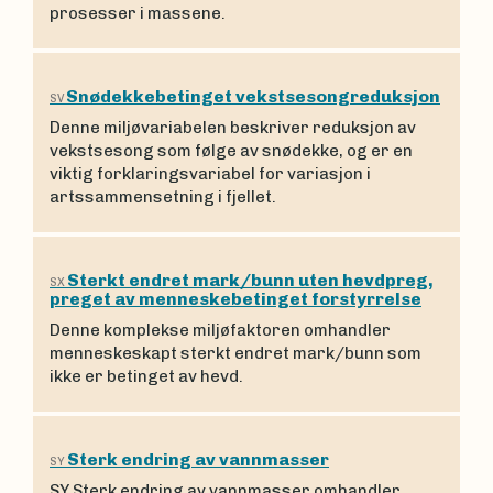
prosesser i massene.
Snødekkebetinget vekstsesongreduksjon
SV
Denne miljøvariabelen beskriver reduksjon av
vekstsesong som følge av snødekke, og er en
viktig forklaringsvariabel for variasjon i
artssammensetning i fjellet.
Sterkt endret mark/bunn uten hevdpreg,
SX
preget av menneskebetinget forstyrrelse
Denne komplekse miljøfaktoren omhandler
menneskeskapt sterkt endret mark/bunn som
ikke er betinget av hevd.
Sterk endring av vannmasser
SY
SY Sterk endring av vannmasser omhandler