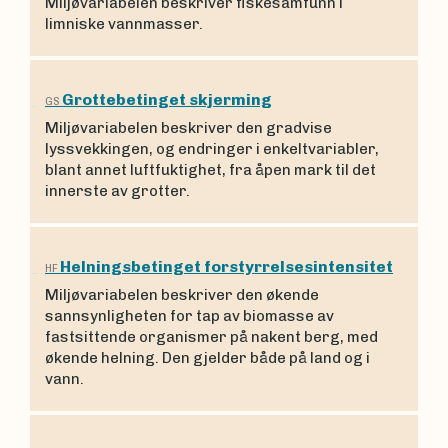
Miljøvariabelen beskriver fiskesamfunn i
limniske vannmasser.
Grottebetinget skjerming
GS
Miljøvariabelen beskriver den gradvise
lyssvekkingen, og endringer i enkeltvariabler,
blant annet luftfuktighet, fra åpen mark til det
innerste av grotter.
Helningsbetinget forstyrrelsesintensitet
HF
Miljøvariabelen beskriver den økende
sannsynligheten for tap av biomasse av
fastsittende organismer på nakent berg, med
økende helning. Den gjelder både på land og i
vann.