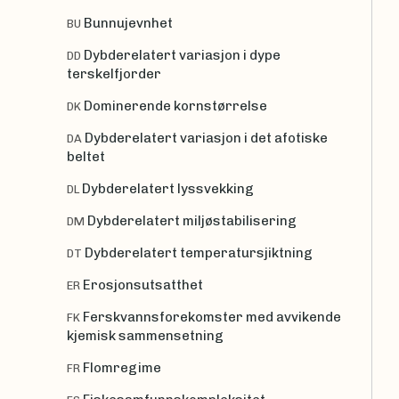
Bunnujevnhet
BU
Dybderelatert variasjon i dype
DD
terskelfjorder
Dominerende kornstørrelse
DK
Dybderelatert variasjon i det afotiske
DA
beltet
Dybderelatert lyssvekking
DL
Dybderelatert miljøstabilisering
DM
Dybderelatert temperatursjiktning
DT
Erosjonsutsatthet
ER
Ferskvannsforekomster med avvikende
FK
kjemisk sammensetning
Flomregime
FR