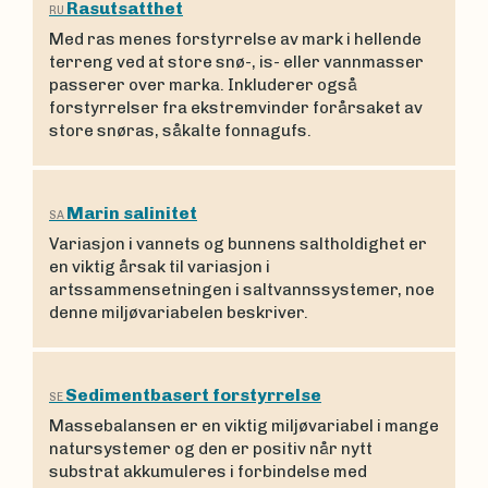
Rasutsatthet
RU
Med ras menes forstyrrelse av mark i hellende
terreng ved at store snø-, is- eller vannmasser
passerer over marka. Inkluderer også
forstyrrelser fra ekstremvinder forårsaket av
store snøras, såkalte fonnagufs.
Marin salinitet
SA
Variasjon i vannets og bunnens saltholdighet er
en viktig årsak til variasjon i
artssammensetningen i saltvannssystemer, noe
denne miljøvariabelen beskriver.
Sedimentbasert forstyrrelse
SE
Massebalansen er en viktig miljøvariabel i mange
natursystemer og den er positiv når nytt
substrat akkumuleres i forbindelse med