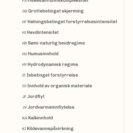
Fiskesamfunnskompleksitet
FS
Grottebetinget skjerming
GS
Helningsbetinget forstyrrelsesintensitet
HF
Hevdintensitet
HI
Semi-naturlig hevdregime
HR
Humusinnhold
HU
Hydrodynamisk regime
HY
Isbetinget forstyrrelse
IF
Innhold av organisk materiale
IO
Jordflyt
JF
Jordvarmeinnflytelse
JV
Kalkinnhold
KA
Kildevannspåvirkning
KI