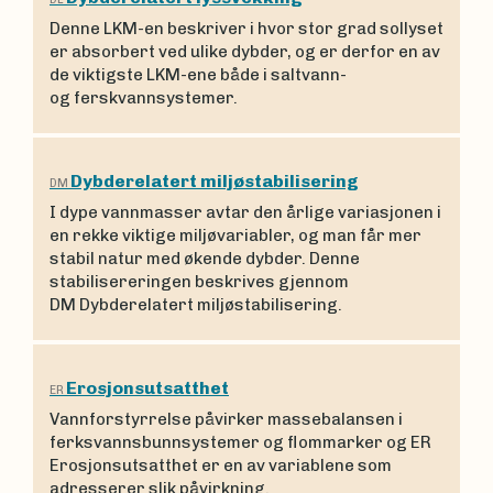
Denne LKM-en beskriver i hvor stor grad sollyset
er absorbert ved ulike dybder, og er derfor en av
de viktigste LKM-ene både i saltvann-
og ferskvannsystemer.
Dybderelatert miljøstabilisering
DM
I dype vannmasser avtar den årlige variasjonen i
en rekke viktige miljøvariabler, og man får mer
stabil natur med økende dybder. Denne
stabilisereringen beskrives gjennom
DM Dybderelatert miljøstabilisering.
Erosjonsutsatthet
ER
Vannforstyrrelse påvirker massebalansen i
ferksvannsbunnsystemer og flommarker og ER
Erosjonsutsatthet er en av variablene som
adresserer slik påvirkning.