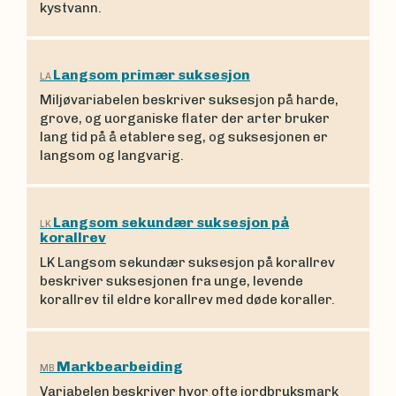
kystvann.
Langsom primær suksesjon
LA
Miljøvariabelen beskriver suksesjon på harde,
grove, og uorganiske flater der arter bruker
lang tid på å etablere seg, og suksesjonen er
langsom og langvarig.
Langsom sekundær suksesjon på
LK
korallrev
LK Langsom sekundær suksesjon på korallrev
beskriver suksesjonen fra unge, levende
korallrev til eldre korallrev med døde koraller.
Markbearbeiding
MB
Variabelen beskriver hvor ofte jordbruksmark