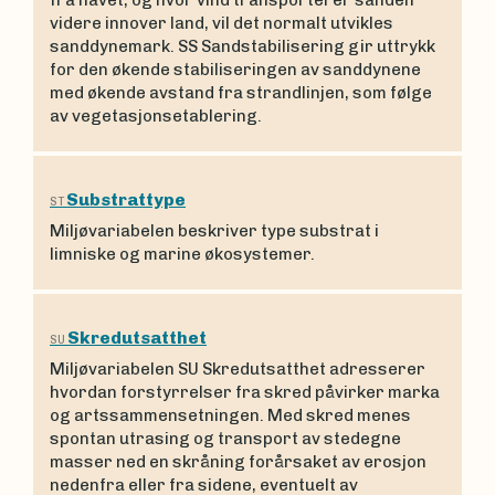
fra havet, og hvor vind transporterer sanden
videre innover land, vil det normalt utvikles
sanddynemark. SS Sandstabilisering gir uttrykk
for den økende stabiliseringen av sanddynene
med økende avstand fra strandlinjen, som følge
av vegetasjonsetablering.
Substrattype
ST
Miljøvariabelen beskriver type substrat i
limniske og marine økosystemer.
Skredutsatthet
SU
Miljøvariabelen SU Skredutsatthet adresserer
hvordan forstyrrelser fra skred påvirker marka
og artssammensetningen. Med skred menes
spontan utrasing og transport av stedegne
masser ned en skråning forårsaket av erosjon
nedenfra eller fra sidene, eventuelt av