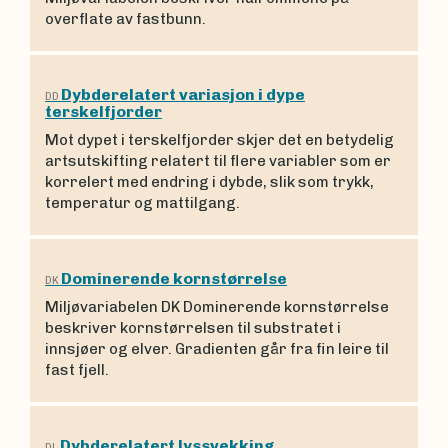
overflate av fastbunn.
Dybderelatert variasjon i dype
DD
terskelfjorder
Mot dypet i terskelfjorder skjer det en betydelig
artsutskifting relatert til flere variabler som er
korrelert med endring i dybde, slik som trykk,
temperatur og mattilgang.
Dominerende kornstørrelse
DK
Miljøvariabelen DK Dominerende kornstørrelse
beskriver kornstørrelsen til substratet i
innsjøer og elver. Gradienten går fra fin leire til
fast fjell.
Dybderelatert lyssvekking
DL