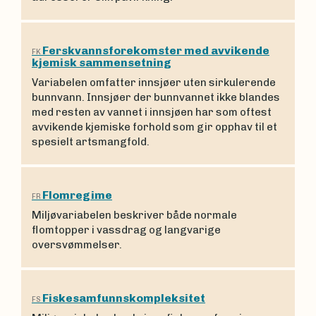
Ferskvannsforekomster med avvikende
FK
kjemisk sammensetning
Variabelen omfatter innsjøer uten sirkulerende
bunnvann. Innsjøer der bunnvannet ikke blandes
med resten av vannet i innsjøen har som oftest
avvikende kjemiske forhold som gir opphav til et
spesielt artsmangfold.
Flomregime
FR
Miljøvariabelen beskriver både normale
flomtopper i vassdrag og langvarige
oversvømmelser.
Fiskesamfunnskompleksitet
FS