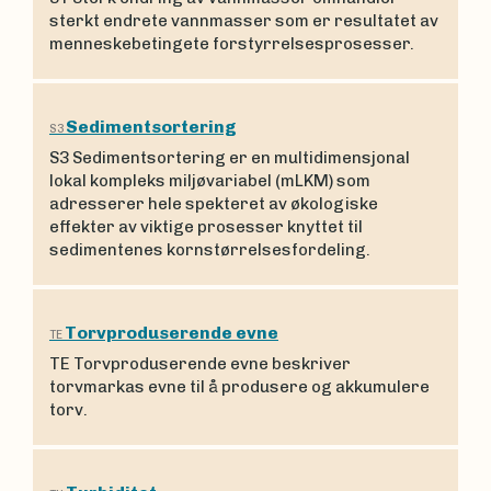
sterkt endrete vannmasser som er resultatet av
menneskebetingete forstyrrelsesprosesser.
Sedimentsortering
S3
S3 Sedimentsortering er en multidimensjonal
lokal kompleks miljøvariabel (mLKM) som
adresserer hele spekteret av økologiske
effekter av viktige prosesser knyttet til
sedimentenes kornstørrelsesfordeling.
Torvproduserende evne
TE
TE Torvproduserende evne beskriver
torvmarkas evne til å produsere og akkumulere
torv.