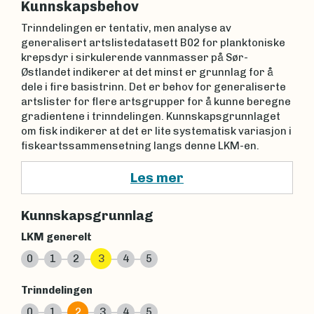
Kunnskapsbehov
Trinndelingen er tentativ, men analyse av
generalisert artslistedatasett B02 for planktoniske
krepsdyr i sirkulerende vannmasser på Sør-
Østlandet indikerer at det minst er grunnlag for å
dele i fire basistrinn. Det er behov for generaliserte
artslister for flere artsgrupper for å kunne beregne
gradientene i trinndelingen. Kunnskapsgrunnlaget
om fisk indikerer at det er lite systematisk variasjon i
fiskeartssammensetning langs denne LKM-en.
Les mer
Kunnskapsgrunnlag
LKM generelt
0
1
2
3
4
5
Trinndelingen
0
1
2
3
4
5