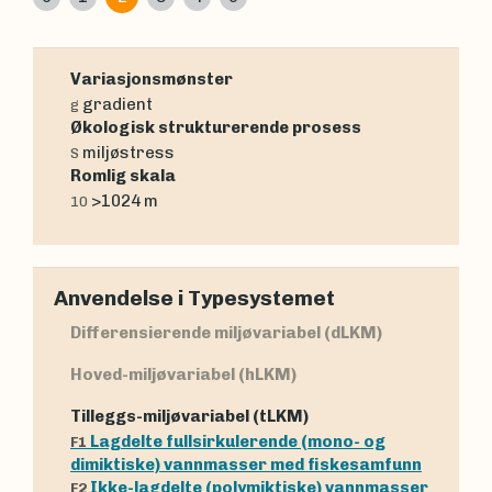
Variasjonsmønster
gradient
g
Økologisk strukturerende prosess
miljøstress
S
Romlig skala
>1024 m
10
Anvendelse i Typesystemet
Differensierende miljøvariabel (dLKM)
Hoved-miljøvariabel (hLKM)
Tilleggs-miljøvariabel (tLKM)
Lagdelte fullsirkulerende (mono- og
F1
dimiktiske) vannmasser med fiskesamfunn
Ikke-lagdelte (polymiktiske) vannmasser
F2