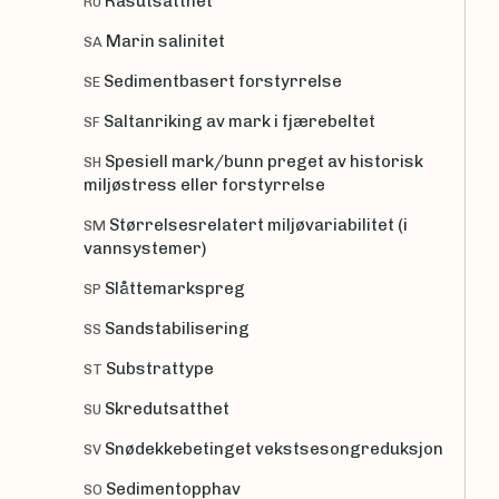
Rasutsatthet
RU
Marin salinitet
SA
Sedimentbasert forstyrrelse
SE
Saltanriking av mark i fjærebeltet
SF
Spesiell mark/bunn preget av historisk
SH
miljøstress eller forstyrrelse
Størrelsesrelatert miljøvariabilitet (i
SM
vannsystemer)
Slåttemarkspreg
SP
Sandstabilisering
SS
Substrattype
ST
Skredutsatthet
SU
Snødekkebetinget vekstsesongreduksjon
SV
Sedimentopphav
SO