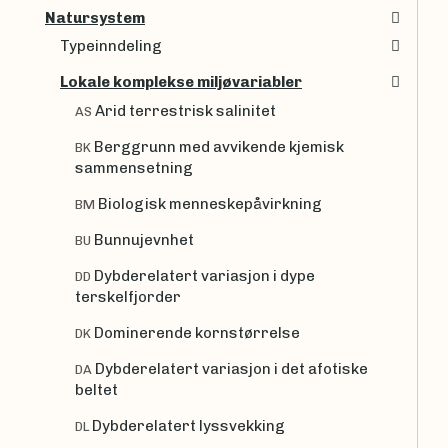
Natursystem
Typeinndeling
Lokale komplekse miljøvariabler
Arid terrestrisk salinitet
AS
Berggrunn med avvikende kjemisk
BK
sammensetning
Biologisk menneskepåvirkning
BM
Bunnujevnhet
BU
Dybderelatert variasjon i dype
DD
terskelfjorder
Dominerende kornstørrelse
DK
Dybderelatert variasjon i det afotiske
DA
beltet
Dybderelatert lyssvekking
DL