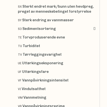
Sterkt endret mark/bunn uten hevdpreg,
SX
preget av menneskebetinget forstyrrelse
Sterk endring av vannmasser
SY
Sedimentsortering
S3
Torvproduserende evne
TE
Turbiditet
TU
Tørrleggingsvarighet
TV
Uttørkingseksponering
UE
Uttørkingsfare
UF
Vannpåvirkningsintensitet
VF
Vindutsatthet
VI
Vannmetning
VM
Vannpåvirkningsregime
VR