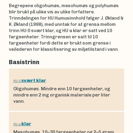
Begrepene oligohumøs, mesohumøs og polyhumøs
blir brukt på ulike vis av ulike forfattere.
Trinndelingen for HU Humusinnhold følger J. Økland &
K. Økland (1998), med unntak for at grensa mellom
trinn HU∙0 svært klar, og HU∙a klar er satt ved 10
fargeenheter. Trinngrensen er satt til 10
fargeenheter fordi dette er brukt som grense i
veilederen for klassifisering av miljøtilstand i vann.
Basistrinn
svært klar
HU-0
Oligohumøs. Mindre enn 10 fargeenheter, og
mindre enn 2 mg organisk materiale per liter
vann.
klar
HU-a
Mesohumøs. 10–30 fargeenheter og 2–5 gram