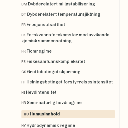
Dybderelatert miljøstabilisering
DM
Dybderelatert temperatursjiktning
DT
Erosjonsutsatthet
ER
Ferskvannsforekomster med avvikende
FK
kjemisk sammensetning
Flomregime
FR
Fiskesamfunnskompleksitet
FS
Grottebetinget skjerming
GS
Helningsbetinget forstyrrelsesintensitet
HF
Hevdintensitet
HI
Semi-naturlig hevdregime
HR
Humusinnhold
HU
Hydrodynamisk regime
HY