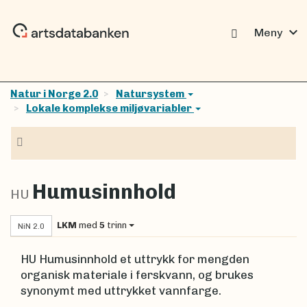
expand_more
Meny
Natur i Norge 2.0
Natursystem
Lokale komplekse miljøvariabler
Navigasjon
Humusinnhold
HU
LKM
med
5
trinn
NiN 2.0
HU Humusinnhold et uttrykk for mengden
organisk materiale i ferskvann, og brukes
synonymt med uttrykket vannfarge.