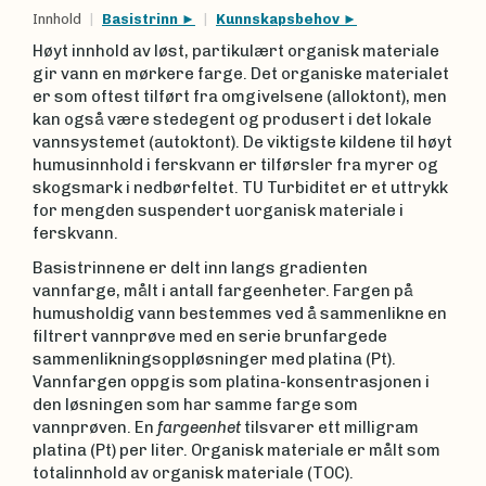
Innhold
Basistrinn
Kunnskapsbehov
Høyt innhold av løst, partikulært organisk materiale
gir vann en mørkere farge. Det organiske materialet
er som oftest tilført fra omgivelsene (alloktont), men
kan også være stedegent og produsert i det lokale
vannsystemet (autoktont). De viktigste kildene til høyt
humusinnhold i ferskvann er tilførsler fra myrer og
skogsmark i nedbørfeltet. TU Turbiditet er et uttrykk
for mengden suspendert uorganisk materiale i
ferskvann.
Basistrinnene er delt inn langs gradienten
vannfarge, målt i antall fargeenheter. Fargen på
humusholdig vann bestemmes ved å sammenlikne en
filtrert vannprøve med en serie brunfargede
sammenlikningsoppløsninger med platina (Pt).
Vannfargen oppgis som platina-konsentrasjonen i
den løsningen som har samme farge som
vannprøven. En
fargeenhet
tilsvarer ett milligram
platina (Pt) per liter. Organisk materiale er målt som
totalinnhold av organisk materiale (TOC).