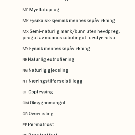
Myrflatepreg
MF
Fysikalsk-kjemisk menneskepåvirkning
MK
Semi-naturlig mark/bunn uten hevdpreg,
MX
preget av menneskebetinget forstyrrelse
Fysisk menneskepåvirkning
MY
Naturlig eutrofiering
NE
Naturlig gjødsling
NG
Næringstilførselstillegg
NT
Oppfrysing
OF
Oksygenmangel
OM
Overrisling
OR
Permafrost
PF