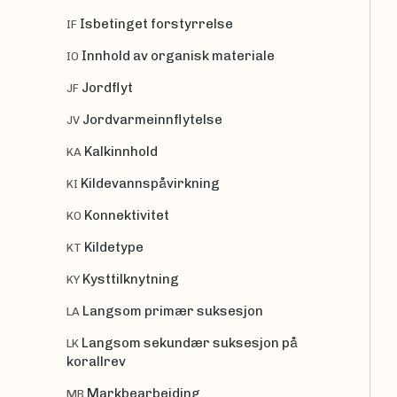
Isbetinget forstyrrelse
IF
Innhold av organisk materiale
IO
Jordflyt
JF
Jordvarmeinnflytelse
JV
Kalkinnhold
KA
Kildevannspåvirkning
KI
Konnektivitet
KO
Kildetype
KT
Kysttilknytning
KY
Langsom primær suksesjon
LA
Langsom sekundær suksesjon på
LK
korallrev
Markbearbeiding
MB