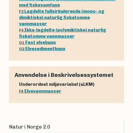
med fiskesamfunn
Lagdelte fullsirkulerende (mono- og
F3
dimiktiske) naturlig fisketomme
vannmasser
Ikke-lagdelte (polymiktiske) naturlig
F4
fisketomme vannmasser
Fast elvebunn
O1
Elvesedimentbunn
O2
Anvendelse i Beskrivelsessystemet
Underordnet miljøvariabel (uLKM)
Elvevannmasser
F8
Natur i Norge 2.0