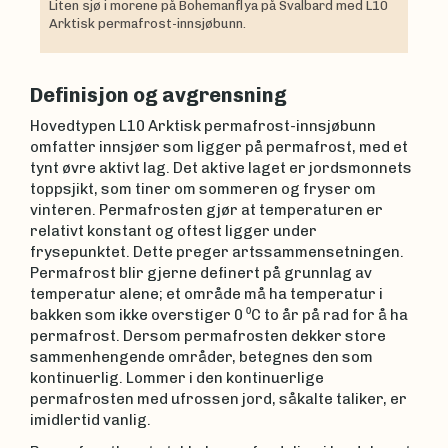
Liten sjø i morene på Bohemanflya på Svalbard med L10
Arktisk permafrost-innsjøbunn.
Definisjon og avgrensning
Hovedtypen L10 Arktisk permafrost-innsjøbunn
omfatter innsjøer som ligger på permafrost, med et
tynt øvre aktivt lag. Det aktive laget er jordsmonnets
toppsjikt, som tiner om sommeren og fryser om
vinteren. Permafrosten gjør at temperaturen er
relativt konstant og oftest ligger under
frysepunktet. Dette preger artssammensetningen.
Permafrost blir gjerne definert på grunnlag av
temperatur alene; et område må ha temperatur i
bakken som ikke overstiger 0 ⁰C to år på rad for å ha
permafrost. Dersom permafrosten dekker store
sammenhengende områder, betegnes den som
kontinuerlig. Lommer i den kontinuerlige
permafrosten med ufrossen jord, såkalte taliker, er
imidlertid vanlig.