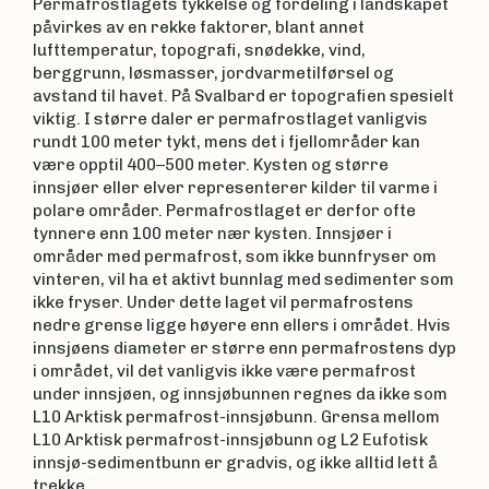
Permafrostlagets tykkelse og fordeling i landskapet
påvirkes av en rekke faktorer, blant annet
lufttemperatur, topografi, snødekke, vind,
berggrunn, løsmasser, jordvarmetilførsel og
avstand til havet. På Svalbard er topografien spesielt
viktig. I større daler er permafrostlaget vanligvis
rundt 100 meter tykt, mens det i fjellområder kan
være opptil 400–500 meter. Kysten og større
innsjøer eller elver representerer kilder til varme i
polare områder. Permafrostlaget er derfor ofte
tynnere enn 100 meter nær kysten. Innsjøer i
områder med permafrost, som ikke bunnfryser om
vinteren, vil ha et aktivt bunnlag med sedimenter som
ikke fryser. Under dette laget vil permafrostens
nedre grense ligge høyere enn ellers i området. Hvis
innsjøens diameter er større enn permafrostens dyp
i området, vil det vanligvis ikke være permafrost
under innsjøen, og innsjøbunnen regnes da ikke som
L10 Arktisk permafrost-innsjøbunn. Grensa mellom
L10 Arktisk permafrost-innsjøbunn og L2 Eufotisk
innsjø-sedimentbunn er gradvis, og ikke alltid lett å
trekke.