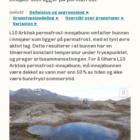
Innhold
Definisjon og avgrensning
Grunntypeinndeling
Oversikt over grunntyper
Variasjon
L10 Arktisk permafrost-innsjøbunn omfatter bunnen
i innsjøer som ligger på permafrost, med et tynt øvre
aktivt lag. Dette resulterer i at bunnen har en
tilnærmet konstant temperatur under frysepunktet,
og preger artssammensetningen. For å tilhøre L10
Arktisk permafrost-innsjøbunn, må innsjøbunnen
være dekket av vann mer enn 50 % av tiden og ikke
være bunnfryst sommerstid.