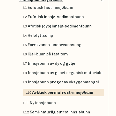
L Innsjøbunnsystemer
Eufotisk fast innsjøbunn
L1
Eufotisk innsjø-sedimentbunn
L2
Afotisk (dyp) innsjø-sedimentbunn
L3
Helofyttsump
L4
Ferskvanns-undervannseng
L5
Gjøl-bunn på fast torv
L6
Innsjøbunn av dy og gytje
L7
Innsjøbunn av grovt organisk materiale
L8
Innsjøbunn preget av oksygenmangel
L9
Arktisk permafrost-innsjøbunn
L10
Ny innsjøbunn
L11
Semi-naturlig eutrof innsjøbunn
L12