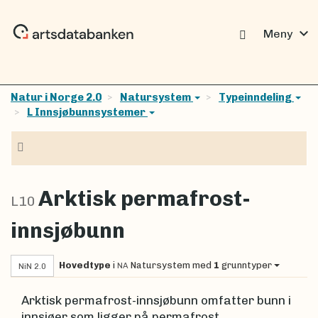
expand_more
Meny
Natur i Norge 2.0
Natursystem
Typeinndeling
L Innsjøbunnsystemer
Navigasjon
Arktisk permafrost-
L10
innsjøbunn
Hovedtype
i
Natursystem
med
1
grunntyper
NA
NiN 2.0
Arktisk permafrost-innsjøbunn omfatter bunn i
innsjøer som ligger på permafrost.