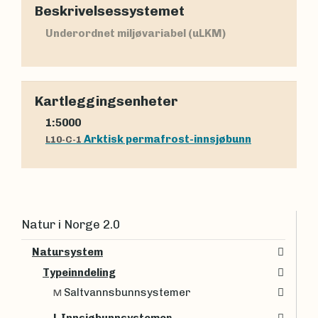
Beskrivelsessystemet
Underordnet miljøvariabel (uLKM)
Kartleggingsenheter
1:5000
Arktisk permafrost-innsjøbunn
L10-C-1
Natur i Norge 2.0
Natursystem
Typeinndeling
Saltvannsbunnsystemer
M