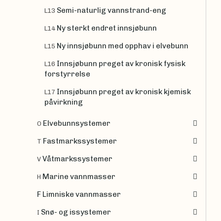
Semi-naturlig vannstrand-eng
L13
Ny sterkt endret innsjøbunn
L14
Ny innsjøbunn med opphav i elvebunn
L15
Innsjøbunn preget av kronisk fysisk
L16
forstyrrelse
Innsjøbunn preget av kronisk kjemisk
L17
påvirkning
Elvebunnsystemer
O
Fastmarkssystemer
T
Våtmarkssystemer
V
Marine vannmasser
H
F Limniske vannmasser
Snø- og issystemer
I