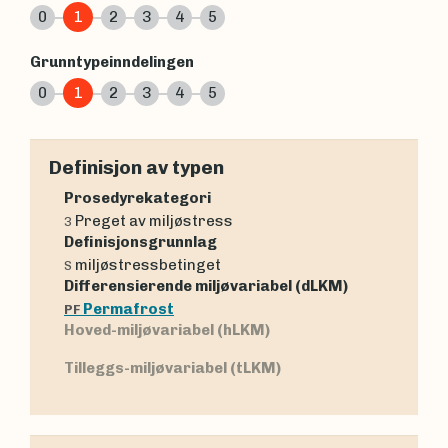
0
1
2
3
4
5
Grunntypeinndelingen
0
1
2
3
4
5
Definisjon av typen
Prosedyrekategori
Preget av miljøstress
3
Definisjonsgrunnlag
miljøstressbetinget
S
Differensierende miljøvariabel (dLKM)
Permafrost
PF
Hoved-miljøvariabel (hLKM)
Tilleggs-miljøvariabel (tLKM)