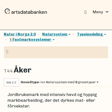
expand_more
Meny
Natur i Norge 2.0
Natursystem
Typeinndeling
Fastmarkssystemer
T
Navigasjon
Åker
T44
Hovedtype
i
Natursystem
med
0
grunntyper
NA
NiN 2.0
Jordbruksmark med intensiv hevd og hyppig
markbearbeiding, der det dyrkes mat- eller
fôrvekster.