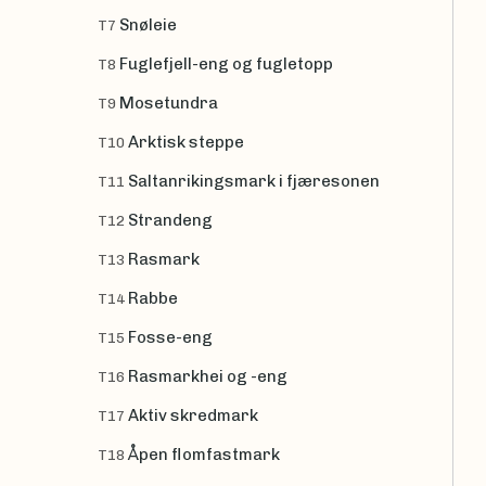
Snøleie
T7
Fuglefjell-eng og fugletopp
T8
Mosetundra
T9
Arktisk steppe
T10
Saltanrikingsmark i fjæresonen
T11
Strandeng
T12
Rasmark
T13
Rabbe
T14
Fosse-eng
T15
Rasmarkhei og -eng
T16
Aktiv skredmark
T17
Åpen flomfastmark
T18