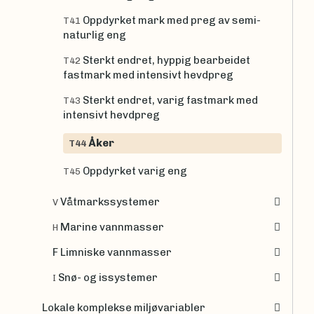
Oppdyrket mark med preg av semi-
T41
naturlig eng
Sterkt endret, hyppig bearbeidet
T42
fastmark med intensivt hevdpreg
Sterkt endret, varig fastmark med
T43
intensivt hevdpreg
Åker
T44
Oppdyrket varig eng
T45
Våtmarkssystemer
V
Marine vannmasser
H
F Limniske vannmasser
Snø- og issystemer
I
Lokale komplekse miljøvariabler