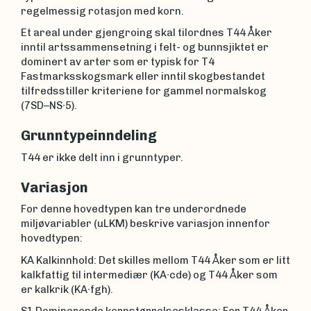
regelmessig rotasjon med korn.
Et areal under gjengroing skal tilordnes T44 Åker
inntil artssammensetning i felt- og bunnsjiktet er
dominert av arter som er typisk for T4
Fastmarksskogsmark eller inntil skogbestandet
tilfredsstiller kriteriene for gammel normalskog
(7SD–NS∙5).
Grunntypeinndeling
T44 er ikke delt inn i grunntyper.
Variasjon
For denne hovedtypen kan tre underordnede
miljøvariabler (uLKM) beskrive variasjon innenfor
hovedtypen:
KA Kalkinnhold: Det skilles mellom T44 Åker som er litt
kalkfattig til intermediær (KA∙cde) og T44 Åker som
er kalkrik (KA∙fgh).