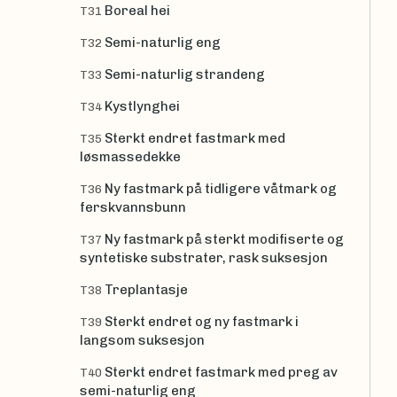
Boreal hei
T31
Semi-naturlig eng
T32
Semi-naturlig strandeng
T33
Kystlynghei
T34
Sterkt endret fastmark med
T35
løsmassedekke
Ny fastmark på tidligere våtmark og
T36
ferskvannsbunn
Ny fastmark på sterkt modifiserte og
T37
syntetiske substrater, rask suksesjon
Treplantasje
T38
Sterkt endret og ny fastmark i
T39
langsom suksesjon
Sterkt endret fastmark med preg av
T40
semi-naturlig eng