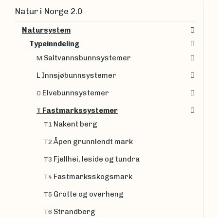
Natur i Norge 2.0
Natursystem
Typeinndeling
Saltvannsbunnsystemer
M
L Innsjøbunnsystemer
Elvebunnsystemer
O
Fastmarkssystemer
T
Nakent berg
T1
Åpen grunnlendt mark
T2
Fjellhei, leside og tundra
T3
Fastmarksskogsmark
T4
Grotte og overheng
T5
Strandberg
T6