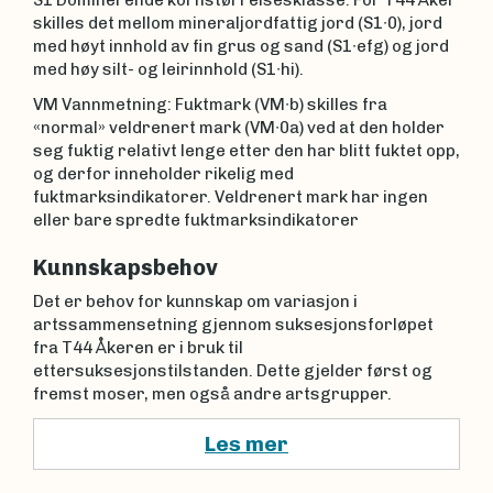
S1 Dominerende kornstørrelsesklasse: For T44 Åker
skilles det mellom mineraljordfattig jord (S1∙0), jord
med høyt innhold av fin grus og sand (S1∙efg) og jord
med høy silt- og leirinnhold (S1∙hi).
VM Vannmetning: Fuktmark (VM∙b) skilles fra
«normal» veldrenert mark (VM∙0a) ved at den holder
seg fuktig relativt lenge etter den har blitt fuktet opp,
og derfor inneholder rikelig med
fuktmarksindikatorer. Veldrenert mark har ingen
eller bare spredte fuktmarksindikatorer
Kunnskapsbehov
Det er behov for kunnskap om variasjon i
artssammensetning gjennom suksesjonsforløpet
fra T44 Åkeren er i bruk til
ettersuksesjonstilstanden. Dette gjelder først og
fremst moser, men også andre artsgrupper.
Les mer