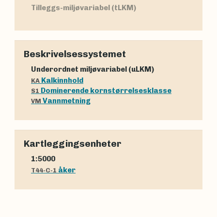
Tilleggs-miljøvariabel (tLKM)
Beskrivelsessystemet
Underordnet miljøvariabel (uLKM)
Kalkinnhold
KA
Dominerende kornstørrelsesklasse
S1
Vannmetning
VM
Kartleggingsenheter
1:5000
åker
T44-C-1