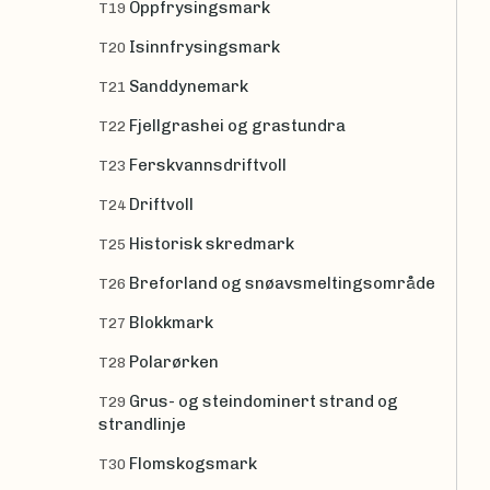
Oppfrysingsmark
T19
Isinnfrysingsmark
T20
Sanddynemark
T21
Fjellgrashei og grastundra
T22
Ferskvannsdriftvoll
T23
Driftvoll
T24
Historisk skredmark
T25
Breforland og snøavsmeltingsområde
T26
Blokkmark
T27
Polarørken
T28
Grus- og steindominert strand og
T29
strandlinje
Flomskogsmark
T30