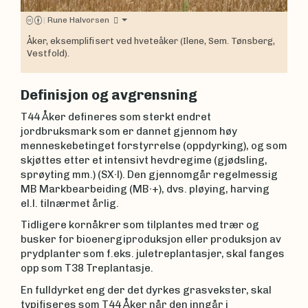
|
Rune Halvorsen
Åker, eksemplifisert ved hveteåker (Ilene, Sem. Tønsberg,
Vestfold).
Definisjon og avgrensning
T44 Åker defineres som sterkt endret
jordbruksmark som er dannet gjennom høy
menneskebetinget forstyrrelse (oppdyrking), og som
skjøttes etter et intensivt hevdregime (gjødsling,
sprøyting mm.) (SX∙l). Den gjennomgår regelmessig
MB Markbearbeiding (MB∙+), dvs. pløying, harving
el.l. tilnærmet årlig.
Tidligere kornåkrer som tilplantes med trær og
busker for bioenergiproduksjon eller produksjon av
prydplanter som f.eks. juletreplantasjer, skal fanges
opp som T38 Treplantasje.
En fulldyrket eng der det dyrkes grasvekster, skal
typifiseres som T44 Åker når den inngår i