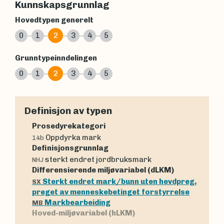
Kunnskapsgrunnlag
Hovedtypen generelt
0
1
2
3
4
5
Grunntypeinndelingen
0
1
2
3
4
5
Definisjon av typen
Prosedyrekategori
Oppdyrka mark
14b
Definisjonsgrunnlag
sterkt endret jordbruksmark
NHJ
Differensierende miljøvariabel (dLKM)
Sterkt endret mark/bunn uten hevdpreg,
SX
preget av menneskebetinget forstyrrelse
Markbearbeiding
MB
Hoved-miljøvariabel (hLKM)