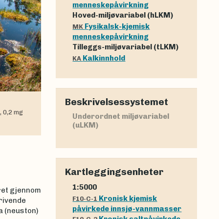
menneskepåvirkning
Hoved-miljøvariabel (hLKM)
Fysikalsk-kjemisk
MK
menneskepåvirkning
Tilleggs-miljøvariabel (tLKM)
Kalkinnhold
KA
Beskrivelsessystemet
, 0,2 mg
Underordnet miljøvariabel
(uLKM)
Kartleggingsenheter
1:5000
ret gjennom
Kronisk kjemisk
F10-C-1
drivende
påvirkede innsjø-vannmasser
a (neuston)
Kronisk saltpåvirkede