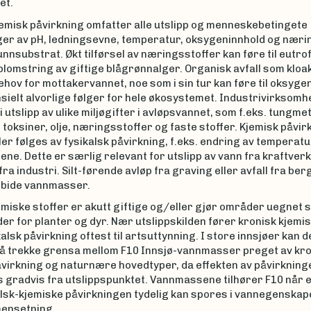
et.
jemisk påvirkning omfatter alle utslipp og menneskebetingete
ger av pH, ledningsevne, temperatur, oksygeninnhold og nærin
nnsubstrat. Økt tilførsel av næringsstoffer kan føre til eutrof
blomstring av giftige blågrønnalger. Organisk avfall som kloak
hov for mottakervannet, noe som i sin tur kan føre til oksyg
ielt alvorlige følger for hele økosystemet. Industrivirksomh
i utslipp av ulike miljøgifter i avløpsvannet, som f.eks. tungmet
toksiner, olje, næringsstoffer og faste stoffer. Kjemisk påvirkn
ller følges av fysikalsk påvirkning, f.eks. endring av temperatu
e. Dette er særlig relevant for utslipp av vann fra kraftverk
fra industri. Silt-førende avløp fra graving eller avfall fra be
urbide vannmasser.
miske stoffer er akutt giftige og/eller gjør områder uegnet 
r for planter og dyr. Nær utslippskilden fører kronisk kjemis
alsk påvirkning oftest til artsuttynning. I store innsjøer kan 
 å trekke grensa mellom F10 Innsjø-vannmasser preget av kro
åvirkning og naturnære hovedtyper, da effekten av påvirkning
 gradvis fra utslippspunktet. Vannmassene tilhører F10 når e
alsk-kjemiske påvirkningen tydelig kan spores i vannegenskap
ensetning.