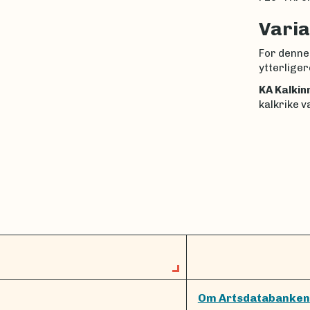
Varia
For denne
ytterliger
KA Kalkin
kalkrike v
Om Artsdatabanken