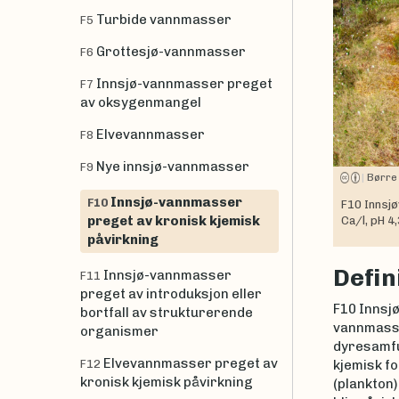
Turbide vannmasser
F5
Grottesjø-vannmasser
F6
Innsjø-vannmasser preget
F7
av oksygenmangel
Elvevannmasser
F8
Nye innsjø-vannmasser
F9
|
Børre
Innsjø-vannmasser
F10
F10 Innsjø
preget av kronisk kjemisk
Ca/l, pH 4
påvirkning
Defin
Innsjø-vannmasser
F11
preget av introduksjon eller
F10 Innsj
bortfall av strukturerende
vannmasse
organismer
dyresamfu
Elvevannmasser preget av
F12
kjemisk f
kronisk kjemisk påvirkning
(plankton