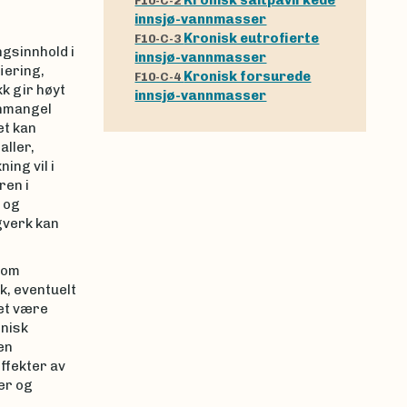
F10-C-2
innsjø-vannmasser
Kronisk eutrofierte
F10-C-3
gsinnhold i
innsjø-vannmasser
iering,
Kronisk forsurede
F10-C-4
k gir høyt
innsjø-vannmasser
enmangel
et kan
aller,
ing vil i
ren i
 og
rgverk kan
som
k, eventuelt
det være
nisk
en
ffekter av
er og