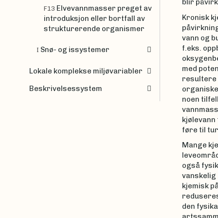
blir påvirk
Elvevannmasser preget av
F13
Kronisk k
introduksjon eller bortfall av
påvirknin
strukturerende organismer
vann og bu
f.eks. opp
Snø- og issystemer
I
oksygenbe
med potens
Lokale komplekse miljøvariabler
resultere 
Beskrivelsessystem
organiske 
noen tilfe
vannmassen
kjølevann 
føre til t
Mange kje
leveområde
også fysik
vanskelig
kjemisk p
reduseres
den fysik
artssamm