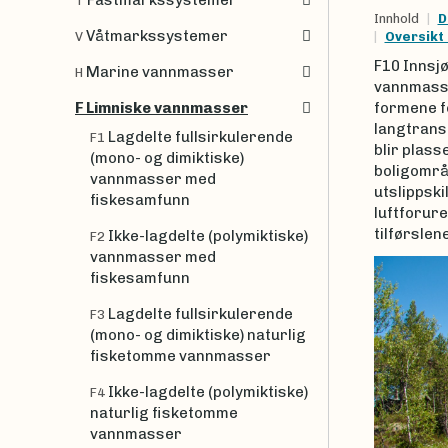
Fastmarkssystemer
T
Innhold
D
Våtmarkssystemer
Oversikt
V
F10 Innsj
Marine vannmasser
H
vannmasse
F Limniske vannmasser
formene fo
langtrans
Lagdelte fullsirkulerende
F1
blir plass
(mono- og dimiktiske)
boligområ
vannmasser med
utslippski
fiskesamfunn
luftforure
tilførslen
Ikke-lagdelte (polymiktiske)
F2
vannmasser med
fiskesamfunn
Lagdelte fullsirkulerende
F3
(mono- og dimiktiske) naturlig
fisketomme vannmasser
Ikke-lagdelte (polymiktiske)
F4
naturlig fisketomme
vannmasser