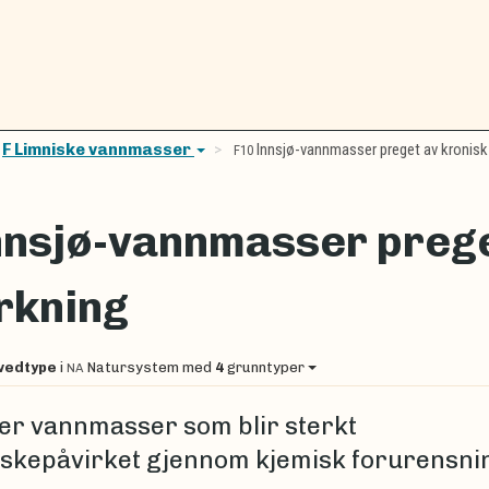
F Limniske vannmasser
Innsjø-vannmasser preget av kronisk
F10
nnsjø-vannmasser prege
rkning
vedtype
i
Natursystem
med
4
grunntyper
NA
er vannmasser som blir sterkt
kepåvirket gjennom kjemisk forurensni