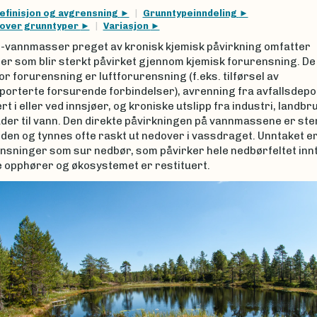
efinisjon og avgrensning
Grunntypeinndeling
 over grunntyper
Variasjon
ø-vannmasser preget av kronisk kjemisk påvirkning omfatter
r som blir sterkt påvirket gjennom kjemisk forurensning. De
r forurensning er luftforurensning (f.eks. tilførsel av
porterte forsurende forbindelser), avrenning fra avfallsdep
ert i eller ved innsjøer, og kroniske utslipp fra industri, landbr
der til vann. Den direkte påvirkningen på vannmassene er st
lden og tynnes ofte raskt ut nedover i vassdraget. Unntaket e
nsninger som sur nedbør, som påvirker hele nedbørfeltet innt
e opphører og økosystemet er restituert.