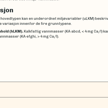
sjon
 hovedtypen kan en underordnet miljøvariabler (uLKM) beskri
e variasjon innenfor de fire grunntypene.
nhold (hLKM).
Kalkfattig vannmasser (KA·abcd, < 4 mg Ca/l) kan
annmasser (KA∙efghi, > 4 mg Ca/l).