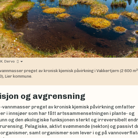
 K. Dervo
2
vannmasser preget av kronisk kjemisk påvirkning i Vakkertjern (2 600 m
,3), Lier kommune.
isjon og avgrensning
ø-vannmasser preget av kronisk kjemisk påvirkning omfatter
r i innsjøer som har fått artssammensetningen i plante- og
nn og den økologiske funksjonen sterkt og irreversibelt end
orurensing. Pelagiske, aktivt svømmende (nekton) og passivt 
) organismer, samt organismer som lever i og på vannoverflat