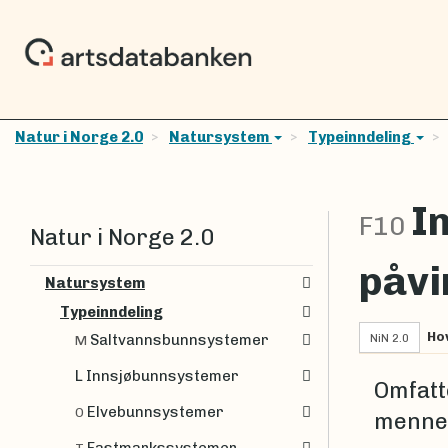
Natur i Norge 2.0
Natursystem
Typeinndeling
I
F10
Natur i Norge 2.0
påvi
Natursystem
Typeinndeling
Ho
NiN 2.0
Saltvannsbunnsystemer
M
L Innsjøbunnsystemer
Omfatt
Elvebunnsystemer
O
mennes