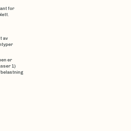
ant for
Nett.
t av
nntyper
pen er
asser 1)
ffbelastning