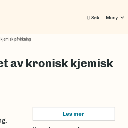
expand_more
Søk
Meny
 kjemisk påvirkning
t av kronisk kjemisk
Les mer
ng.