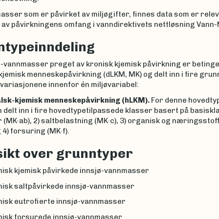
sser som er påvirket av miljøgifter, finnes data som er relev
 av påvirkningens omfang i vanndirektivets nettløsning Vann-
typeinndeling
ø-vannmasser preget av kronisk kjemisk påvirkning er betinge
kjemisk menneskepåvirkning (dLKM, MK) og delt inn i fire gru
variasjonene innenfor én miljøvariabel:
lsk-kjemisk menneskepåvirkning (hLKM).
For denne hovedty
 delt inn i fire hovedtypetilpassede klasser basert på basiskl
r (MK·ab), 2) saltbelastning (MK·c), 3) organisk og næringssto
 4) forsuring (MK·f).
ikt over grunntyper
nisk kjemisk påvirkede innsjø-vannmasser
nisk saltpåvirkede innsjø-vannmasser
nisk eutrofierte innsjø-vannmasser
nisk forsurede innsjø-vannmasser