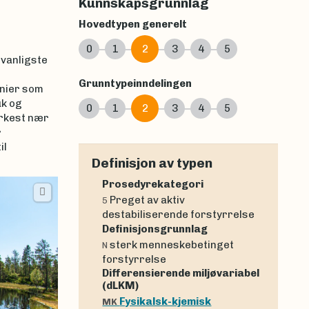
Kunnskapsgrunnlag
Hovedtypen generelt
0
1
2
3
4
5
 vanligste
Grunntypeinndelingen
onier som
uk og
0
1
2
3
4
5
erkest nær
r
il
Definisjon av typen
Prosedyrekategori
Preget av aktiv
5
destabiliserende forstyrrelse
Definisjonsgrunnlag
sterk menneskebetinget
N
forstyrrelse
Differensierende miljøvariabel
(dLKM)
Fysikalsk-kjemisk
MK