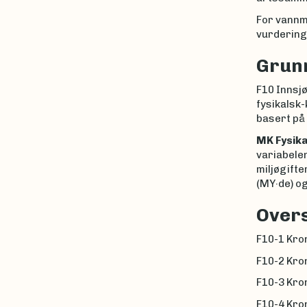
For vannma
vurdering
Grunn
F10 Innsj
fysikalsk-
basert på 
MK Fysika
variabelen
miljøgifte
(MY·de) og
Overs
F10-1 Kro
F10-2 Kro
F10-3 Kro
F10-4 Kro