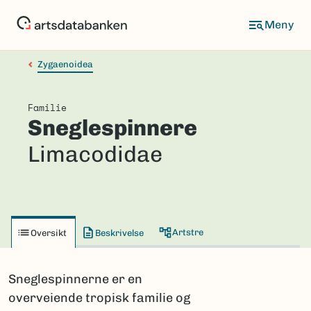
Hopp
til
hovedinnhold
Zygaenoidea
Familie
Sneglespinnere
Limacodidae
Artstre
Oversikt
Beskrivelse
Sneglespinnerne er en
overveiende tropisk familie og