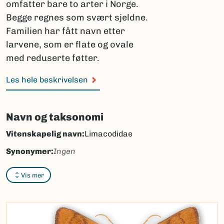
omfatter bare to arter i Norge.
Begge regnes som svært sjeldne.
Familien har fått navn etter
larvene, som er flate og ovale
med reduserte føtter.
Les hele beskrivelsen
Navn og taksonomi
Vitenskapelig navn:
Limacodidae
Synonymer:
Ingen
Bokmål:
sneglespinnere
Vis mer
Nynorsk:
sniglespinnarar
Nordsamisk/Davvisámegiella:
Ingen
Vitenskapelig navn ID:
45600