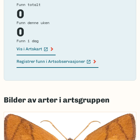
Funn totalt
0
Funn denne uken
0
Funn i dag
Vis i Artskart
(Ekstern lenke)
Registrer funn i Artsobservasjoner
(Ekstern lenke)
Failed
to
Bilder av arter i artsgruppen
load
map.