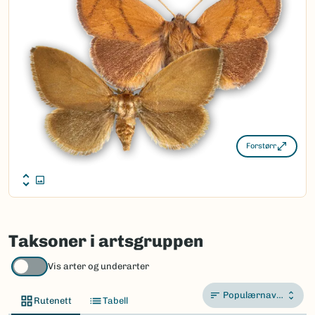
Takson ID:
28823
(Ekstern lenke)
Gå til Nortaxa for flere detaljer
Forstørr
Taksoner i artsgruppen
Vis arter og underarter
Populærnavn A-Å
Rutenett
Tabell