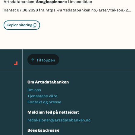
Artsdatabanken:
Sneglespinnere
Limacodidae
Hentet
07.08.2026
fra https://artsdatabanken.no/arter/takson/28823
Kopier sitering
Til toppen
Om Artsdatabanken
Footermeny
Om oss
Tjenestene våre
Kontakt og presse
Meld inn feil på nettsider:
redaksjonen@artsdatabanken.no
Besøksadresse