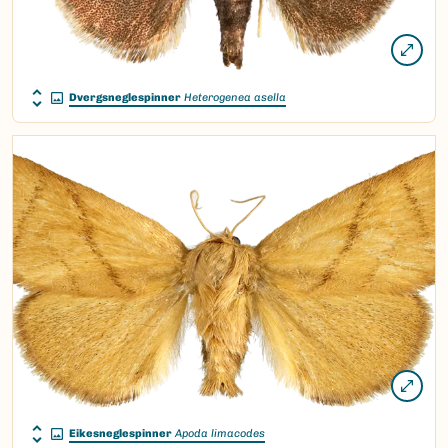
Dvergsneglespinner
Heterogenea asella
Eikesneglespinner
Apoda limacodes